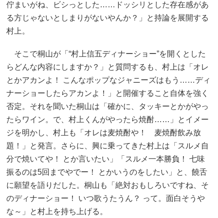
佇まいがね、ビシっとした……ドッシリとした存在感があ
る方じゃないとしまりがないやんか？」と持論を展開する
村上。
そこで桐山が「“村上信五ディナーショー”を開くとした
らどんな内容にしますか？」と質問するも、村上は「オレ
とかアカンよ！ こんなポップなジャニーズはもう……ディ
ナーショーしたらアカンよ！」と開催すること自体を強く
否定。それを聞いた桐山は「確かに、タッキーとかがやっ
たらワイン。で、村上くんがやったら焼酎……」とイメー
ジを明かし、村上も「オレは麦焼酎や！ 麦焼酎飲み放
題！」と発言。さらに、興に乗ってきた村上は「スルメ自
分で焼いてや！ とか言いたい」「スルメ一本勝負！ 七味
振るのは5回までやでー！ とかいうのをしたい」と、饒舌
に願望を語りだした。桐山も「絶対おもしろいですね、そ
のディナーショー！ いつ歌うたうん？ って。面白そうや
な～」と村上を持ち上げる。