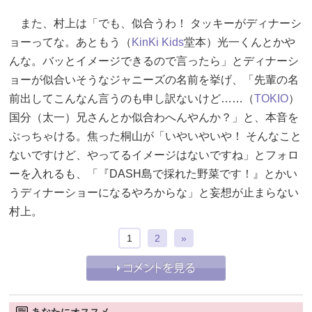
また、村上は「でも、似合うわ！ タッキーがディナーシ
ョーってな。あともう（
KinKi Kids
堂本）光一くんとかや
んな。バッとイメージできるので言ったら」とディナーシ
ョーが似合いそうなジャニーズの名前を挙げ、「先輩の名
前出してこんなん言うのも申し訳ないけど……（
TOKIO
）
国分（太一）兄さんとか似合わへんやんか？」と、本音を
ぶっちゃける。焦った桐山が「いやいやいや！ そんなこと
ないですけど、やってるイメージはないですね」とフォロ
ーを入れるも、「『DASH島で採れた野菜です！』とかい
うディナーショーになるやろからな」と妄想が止まらない
村上。
1
2
»
あなたにオススメ