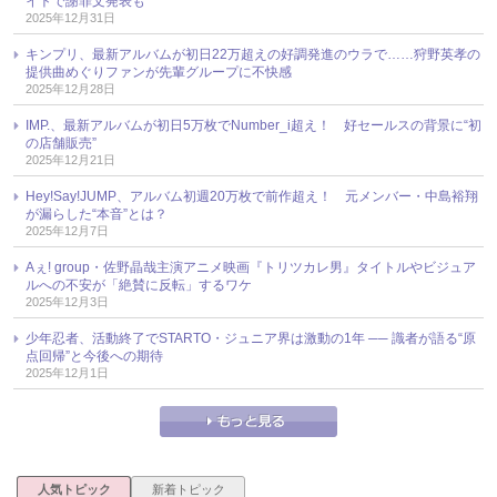
イトで謝罪文発表も
2025年12月31日
キンプリ、最新アルバムが初日22万超えの好調発進のウラで……狩野英孝の
提供曲めぐりファンが先輩グループに不快感
2025年12月28日
IMP.、最新アルバムが初日5万枚でNumber_i超え！ 好セールスの背景に“初
の店舗販売”
2025年12月21日
Hey!Say!JUMP、アルバム初週20万枚で前作超え！ 元メンバー・中島裕翔
が漏らした“本音”とは？
2025年12月7日
Aぇ! group・佐野晶哉主演アニメ映画『トリツカレ男』タイトルやビジュア
ルへの不安が「絶賛に反転」するワケ
2025年12月3日
少年忍者、活動終了でSTARTO・ジュニア界は激動の1年 ── 識者が語る“原
点回帰”と今後への期待
2025年12月1日
人気トピック
新着トピック