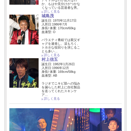
か、もはや見分けがつかな
くなっている芸達者な男。
詳しく見る
城島茂
誕生日: 1970年11月17日
入所日:1986年7月
身長/ 体重: 170cm/60kg
血液型: O
バラエティ番組では親父ギ
ャグを連発し、涙もろく、
トホホな役回りを演じるこ
とも多い…
詳しく見る
村上信五
誕生日: 1982年1月26日
入所日:1996年12月
身長/ 体重: 169cm/58kg
血液型: AB
ラジオでニキビ肌への悩み
を漏らした村上に自社製品
を送ってくれたスキンケ
ア…
詳しく見る