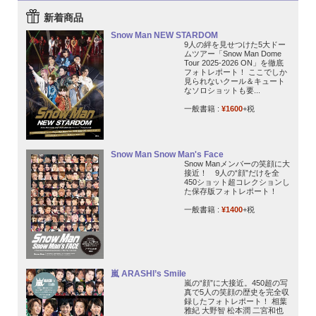
新着商品
Snow Man NEW STARDOM
9人の絆を見せつけた5大ドー
ムツアー「Snow Man Dome
Tour 2025-2026 ON」を徹底
フォトレポート！ ここでしか
見られないクール＆キュート
なソロショットも要...
一般書籍 :
¥1600
+税
Snow Man Snow Man's Face
Snow Manメンバーの笑顔に大
接近！ 9人の“顔”だけを全
450ショット超コレクションし
た保存版フォトレポート！
一般書籍 :
¥1400
+税
嵐 ARASHI’s Smile
嵐の“顔”に大接近。450超の写
真で5人の笑顔の歴史を完全収
録したフォトレポート！ 相葉
雅紀 大野智 松本潤 二宮和也