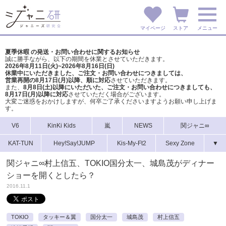
マイページ
ストア
メニュー
夏季休暇 の発送・お問い合わせに関するお知らせ
誠に勝手ながら、以下の期間を休業とさせていただきます。
2026年8月11日(火)~2026年8月16日(日)
休業中にいただきました、ご注文・お問い合わせにつきましては、
営業再開の8月17日(月)以降、順に対応
させていただきます。
また、
8月8日(土)以降にいただいた、ご注文・
お問い合わせにつきましても、
8月17日(月)以降に対応
させていただく場合がございます。
大変ご迷惑をおかけしますが、
何卒ご了承くださいますようお願い申し上げま
す。
V6
KinKi Kids
嵐
NEWS
関ジャニ∞
KAT-TUN
Hey!Say!JUMP
Kis-My-Ft2
Sexy Zone
▼
関ジャニ∞村上信五、TOKIO国分太一、城島茂がディナー
ショーを開くとしたら？
2016.11.1
TOKIO
タッキー＆翼
国分太一
城島茂
村上信五