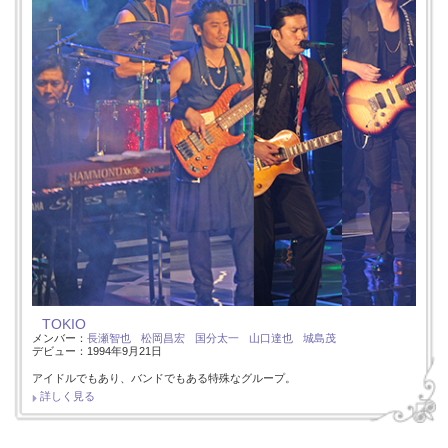
TOKIO
メンバー：
長瀬智也
松岡昌宏
国分太一
山口達也
城島茂
デビュー：1994年9月21日
アイドルでもあり、バンドでもある特殊なグループ。
詳しく見る