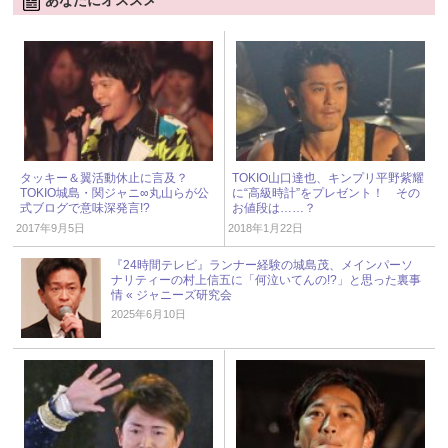
タッキー＆翼活動休止に言及？
TOKIO山口達也、キンプリ平野紫耀
TOKIO城島・関ジャニ∞丸山らが公
に“高級時計”をプレゼント！ その
式ブログで意味深発言!?
お値段は……？
2017年9月5日
2018年1月22日
『24時間テレビ』ランナー経験の城島茂、メインパーソ
ナリティーの村上信五に「何泣いてんの!?」と思った裏事
情 « ジャニーズ研究会
2025年6月10日