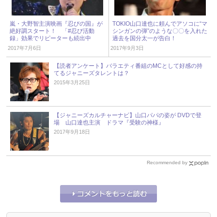
嵐・大野智主演映画『忍びの国』が
TOKIO山口達也に頼んでアソコに“マ
絶好調スタート！ 「#忍び活動
シンガンの弾”のような〇〇を入れた
録」効果でリピーターも続出中
過去を国分太一が告白！
2017年7月6日
2017年9月3日
【読者アンケート】バラエティ番組のMCとして好感の持
てるジャニーズタレントは？
2015年3月25日
【ジャニーズカルチャーナビ】山口パパの姿が DVDで登
場 山口達也主演 ドラマ『受験の神様』
2017年9月18日
Recommended by