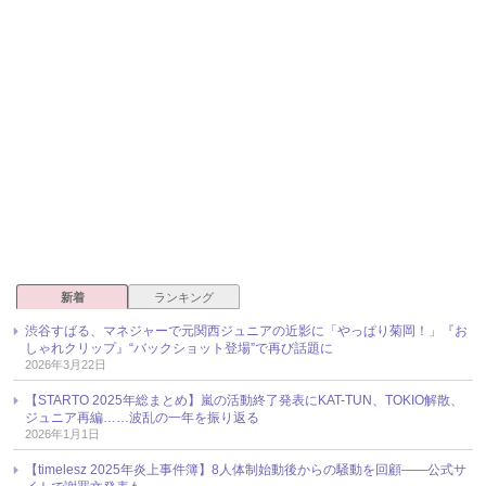
新着
ランキング
渋谷すばる、マネジャーで元関西ジュニアの近影に「やっぱり菊岡！」『お
しゃれクリップ』“バックショット登場”で再び話題に
2026年3月22日
【STARTO 2025年総まとめ】嵐の活動終了発表にKAT-TUN、TOKIO解散、
ジュニア再編……波乱の一年を振り返る
2026年1月1日
【timelesz 2025年炎上事件簿】8人体制始動後からの騒動を回顧――公式サ