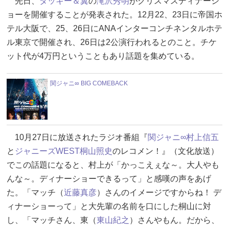
先日、
タッキー＆翼
の
滝沢秀明
がクリスマスディナーシ
ョーを開催することが発表された。12月22、23日に帝国ホ
テル大阪で、25、26日にANAインターコンチネンタルホテ
ル東京で開催され、26日は2公演行われるとのこと。チケ
ット代が4万円ということもあり話題を集めている。
関ジャニ∞ BIG COMEBACK
10月27日に放送されたラジオ番組『
関ジャニ∞
村上信五
と
ジャニーズWEST
桐山照史
のレコメン！』（文化放送）
でこの話題になると、村上が「かっこえぇな～。大人やも
んな～。ディナーショーできるって」と感嘆の声をあげ
た。「マッチ（
近藤真彦
）さんのイメージですからね！ デ
ィナーショーって」と大先輩の名前を口にした桐山に対
し、「マッチさん、東（
東山紀之
）さんやもん。だから、