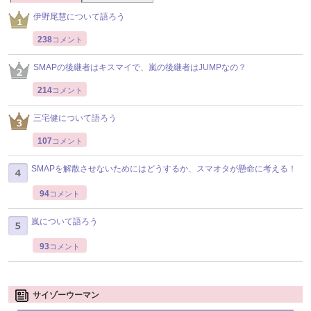
伊野尾慧について語ろう
238
コメント
SMAPの後継者はキスマイで、嵐の後継者はJUMPなの？
214
コメント
三宅健について語ろう
107
コメント
SMAPを解散させないためにはどうするか、スマオタが懸命に考える！
94
コメント
嵐について語ろう
93
コメント
サイゾーウーマン