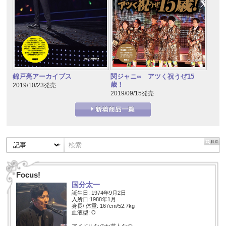
錦戸亮アーカイブス
関ジャニ∞ アツく祝うぜ15
歳！
2019/10/23発売
2019/09/15発売
Focus!
国分太一
誕生日: 1974年9月2日
入所日:1988年1月
身長/ 体重: 167cm/52.7kg
血液型: O
アイドルなのか芸人なの