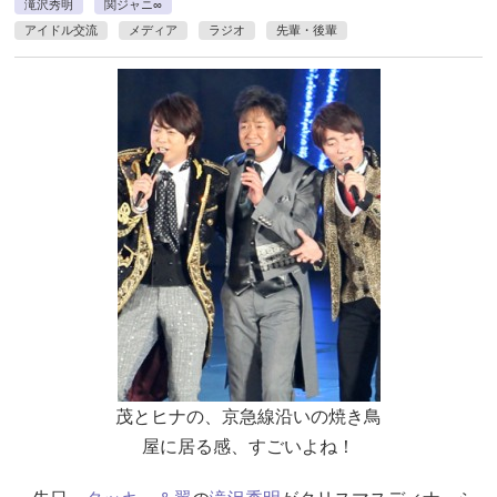
滝沢秀明
関ジャニ∞
アイドル交流
メディア
ラジオ
先輩・後輩
茂とヒナの、京急線沿いの焼き鳥
屋に居る感、すごいよね！