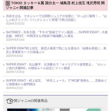
TOKIO タッキー＆翼 国分太一 城島茂 村上信五 滝沢秀明 関
ジャニ∞ 関連記事
渋谷すばる、マネジャーで元関西ジュニアの近影に「やっぱり菊岡！」『お
しゃれクリップ』“バックショット登場”で再び話題に
2026年3月22日
SixTONES・京本大我、“下ネタ”投稿でファン困惑……SUPER EIGHT・大倉
忠義、WEST.・中間淳太もX投稿で物議醸した過去
2025年8月19日
SUPER EIGHT村上信五、新恋人報道で気になる過去の「結婚を前提に」発
言と実業家モードの加速ぶり
2025年8月9日
SUPER EIGHT・丸山隆平、出演舞台で「オペラグラス使用禁止」「オレン
ジ色の洋服NG」の独自ルール設定にファン困惑
2025年7月25日
SUPER EIGHT・村上信五、『仰天ニュース』で“MC癖”発揮も……言動めぐ
り視聴者から疑問噴出
2025年6月2日
関ジャニ∞の関連商品