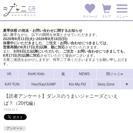
マイページ
ストア
メニュー
夏季休暇 の発送・お問い合わせに関するお知らせ
誠に勝手ながら、以下の期間を休業とさせていただきます。
2026年8月11日(火)~2026年8月16日(日)
休業中にいただきました、ご注文・お問い合わせにつきましては、
営業再開の8月17日(月)以降、順に対応
させていただきます。
また、
8月8日(土)以降にいただいた、ご注文・
お問い合わせにつきましても、
8月17日(月)以降に対応
させていただく場合がございます。
大変ご迷惑をおかけしますが、
何卒ご了承くださいますようお願い申し上げま
す。
V6
KinKi Kids
嵐
NEWS
関ジャニ∞
KAT-TUN
Hey!Say!JUMP
Kis-My-Ft2
Sexy Zone
▼
【読者アンケート】ダンスのうまいジャニーズといえ
ば？（20代編）
2016.11.2
アンケート