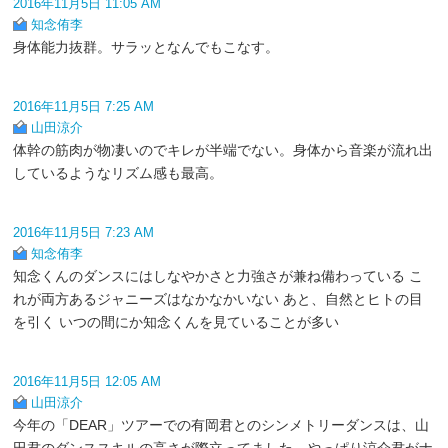
2016年11月5日 11:05 AM
知念侑李
身体能力抜群。サラッとなんでもこなす。
2016年11月5日 7:25 AM
山田涼介
体幹の筋肉が物凄いのでキレが半端でない。身体から音楽が流れ出
しているようなリズム感も最高。
2016年11月5日 7:23 AM
知念侑李
知念くんのダンスにはしなやかさと力強さが兼ね備わっている こ
れが両方あるジャニーズはなかなかいない あと、自然とヒトの目
を引く いつの間にか知念くんを見ていることが多い
2016年11月5日 12:05 AM
山田涼介
今年の「DEAR」ツアーでの有岡君とのシンメトリーダンスは、山
田君のダンススキルの高さが際立ってました。やっぱり涼介君がナ