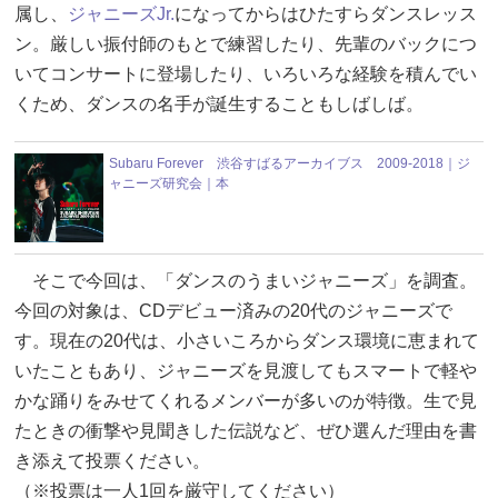
属し、
ジャニーズJr.
になってからはひたすらダンスレッス
ン。厳しい振付師のもとで練習したり、先輩のバックにつ
いてコンサートに登場したり、いろいろな経験を積んでい
くため、ダンスの名手が誕生することもしばしば。
Subaru Forever 渋谷すばるアーカイブス 2009-2018｜ジ
ャニーズ研究会｜本
そこで今回は、「ダンスのうまいジャニーズ」を調査。
今回の対象は、CDデビュー済みの20代のジャニーズで
す。現在の20代は、小さいころからダンス環境に恵まれて
いたこともあり、ジャニーズを見渡してもスマートで軽や
かな踊りをみせてくれるメンバーが多いのが特徴。生で見
たときの衝撃や見聞きした伝説など、ぜひ選んだ理由を書
き添えて投票ください。
（※投票は一人1回を厳守してください）