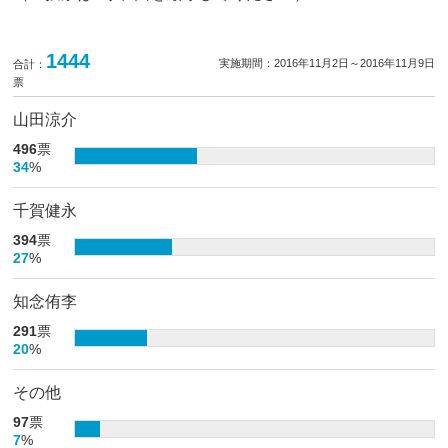
1444
実施期間：2016年11月2日～2016年11月9日
合計：
票
山田涼介
496
票
34
%
千賀健永
394
票
27
%
知念侑李
291
票
20
%
その他
97
票
7
%