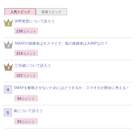
人気トピック
新着トピック
伊野尾慧について語ろう
238
コメント
SMAPの後継者はキスマイで、嵐の後継者はJUMPなの？
214
コメント
三宅健について語ろう
107
コメント
SMAPを解散させないためにはどうするか、スマオタが懸命に考える！
94
コメント
嵐について語ろう
93
コメント