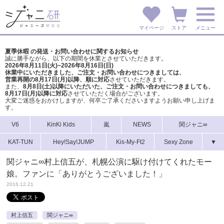
マイページ
ストア
メニュー
夏季休暇 の発送・お問い合わせに関するお知らせ
誠に勝手ながら、以下の期間を休業とさせていただきます。
2026年8月11日(火)~2026年8月16日(日)
休業中にいただきました、ご注文・お問い合わせにつきましては、
営業再開の8月17日(月)以降、順に対応
させていただきます。
また、
8月8日(土)以降にいただいた、ご注文・
お問い合わせにつきましても、
8月17日(月)以降に対応
させていただく場合がございます。
大変ご迷惑をおかけしますが、
何卒ご了承くださいますようお願い申し上げま
す。
V6
KinKi Kids
嵐
NEWS
関ジャニ∞
KAT-TUN
Hey!Say!JUMP
Kis-My-Ft2
Sexy Zone
▼
関ジャニ∞村上信五が、札幌公演に駆け付けてくれたモー
娘。ファンに「ありがとうございました！」
2016.12.21
村上信五
関ジャニ∞