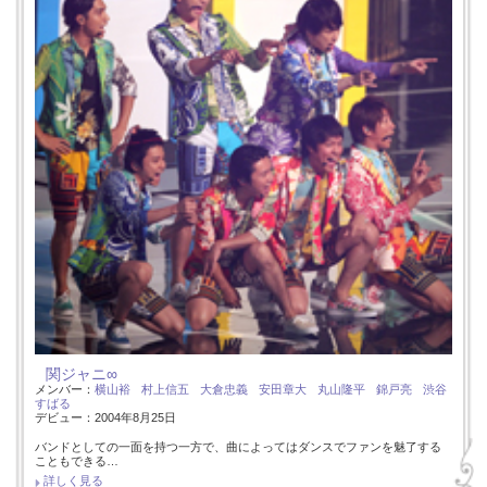
関ジャニ∞
メンバー：
横山裕
村上信五
大倉忠義
安田章大
丸山隆平
錦戸亮
渋谷
すばる
デビュー：2004年8月25日
バンドとしての一面を持つ一方で、曲によってはダンスでファンを魅了する
こともできる…
詳しく見る