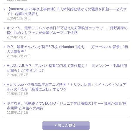
【timelesz 2025年炎上事件簿】8人体制始動後からの騒動を回顧――公式サ
イトで謝罪文発表も
2025年12月31日
キンプリ、最新アルバムが初日22万超えの好調発進のウラで……狩野英孝の
提供曲めぐりファンが先輩グループに不快感
2025年12月28日
IMP.、最新アルバムが初日5万枚でNumber_i超え！ 好セールスの背景に“初
の店舗販売”
2025年12月21日
Hey!Say!JUMP、アルバム初週20万枚で前作超え！ 元メンバー・中島裕翔
が漏らした“本音”とは？
2025年12月7日
Aぇ! group・佐野晶哉主演アニメ映画『トリツカレ男』タイトルやビジュア
ルへの不安が「絶賛に反転」するワケ
2025年12月3日
少年忍者、活動終了でSTARTO・ジュニア界は激動の1年 ── 識者が語る“原
点回帰”と今後への期待
2025年12月1日