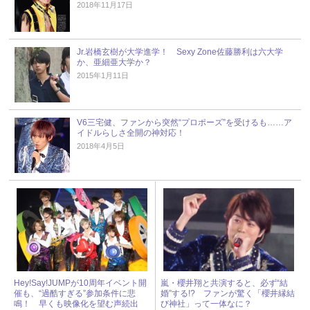
2018年11月17日
Jr.岩橋玄樹が大学進学！ Sexy Zone佐藤勝利は六大学
か、亜細亜大学か？
2015年1月11日
V6三宅健、ファンから突然“プロポーズ”を受けるも……ア
イドルらしさ全開の神対応！
2018年4月5日
Hey!Say!JUMPが10周年イベント開
嵐・櫻井翔と共演すると、必ず“結
催も、“過酷すぎる”参加条件に悲
婚”する!? ファンが驚く「櫻井縁結
鳴！ 早くも映像化を望む声続出
び神社」って一体なに？