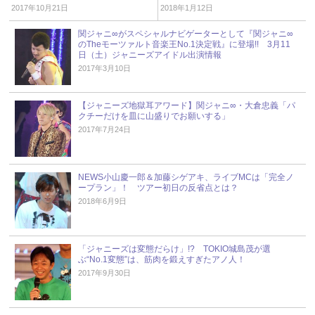
2017年10月21日
2018年1月12日
関ジャニ∞がスペシャルナビゲーターとして『関ジャニ∞
のTheモーツァルト音楽王No.1決定戦』に登場!! 3月11
日（土）ジャニーズアイドル出演情報
2017年3月10日
【ジャニーズ地獄耳アワード】関ジャニ∞・大倉忠義「パ
クチーだけを皿に山盛りでお願いする」
2017年7月24日
NEWS小山慶一郎＆加藤シゲアキ、ライブMCは「完全ノ
ープラン」！ ツアー初日の反省点とは？
2018年6月9日
「ジャニーズは変態だらけ」!? TOKIO城島茂が選
ぶ“No.1変態”は、筋肉を鍛えすぎたアノ人！
2017年9月30日