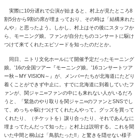
実際に10分遅れで公演が始まると、村上が見たところ8
割5分から9割の席が埋まっており、その時は「結構来れた
んや」と思ったよう。しかし、村上はその後にスタッフか
ら、モーニング娘。ファンが自分たちのコンサートに駆け
つけて来てくれたエピソードを知ったのだとか。
同日、ニトリ文化ホールにて開催予定だったモーニング
娘。’16の全国ツアー『モーニング娘。’16コンサートツア
ー秋～MY VISION～』が、メンバーたちが北海道にたどり
着くことができず中止に。すでに北海道に到着していたフ
ァンが、関ジャニ∞ファンの中にも来れない人がいるだろ
うと、「緊急のやり取りを関ジャニ∞のファンとSNSでし
て、めっちゃ駆けつけてくれたんやって。グッズを買って
くれたり、（チケットを）譲り合ったり、それであんなに
埋まってたんだって知った」と村上は説明する。これを聞
いた中間と桐山は「鳥肌たった!!」と驚きを隠せない様子