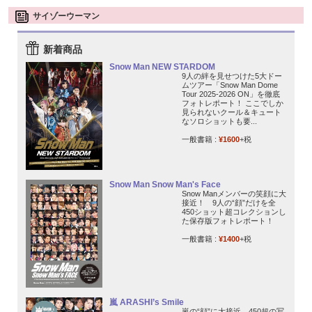
サイゾーウーマン
新着商品
Snow Man NEW STARDOM
9人の絆を見せつけた5大ドー
ムツアー「Snow Man Dome
Tour 2025-2026 ON」を徹底
フォトレポート！ ここでしか
見られないクール＆キュート
なソロショットも要...
一般書籍 :
¥1600
+税
Snow Man Snow Man's Face
Snow Manメンバーの笑顔に大
接近！ 9人の“顔”だけを全
450ショット超コレクションし
た保存版フォトレポート！
一般書籍 :
¥1400
+税
嵐 ARASHI’s Smile
嵐の“顔”に大接近。450超の写