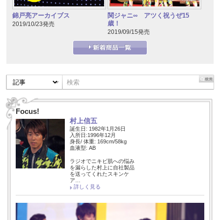
錦戸亮アーカイブス
関ジャニ∞ アツく祝うぜ15
歳！
2019/10/23発売
2019/09/15発売
Focus!
村上信五
誕生日: 1982年1月26日
入所日:1996年12月
身長/ 体重: 169cm/58kg
血液型: AB
ラジオでニキビ肌への悩み
を漏らした村上に自社製品
を送ってくれたスキンケ
ア…
詳しく見る