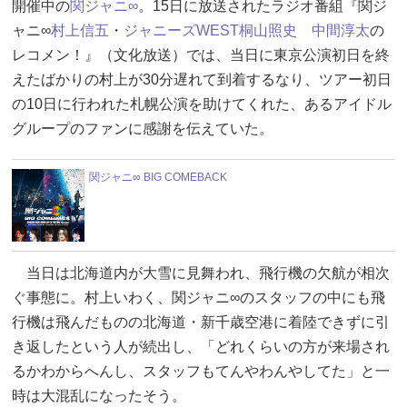
開催中の
関ジャニ∞
。15日に放送されたラジオ番組『関ジ
ャニ∞
村上信五
・
ジャニーズWEST
桐山照史
中間淳太
の
レコメン！』（文化放送）では、当日に東京公演初日を終
えたばかりの村上が30分遅れて到着するなり、ツアー初日
の10日に行われた札幌公演を助けてくれた、あるアイドル
グループのファンに感謝を伝えていた。
関ジャニ∞ BIG COMEBACK
当日は北海道内が大雪に見舞われ、飛行機の欠航が相次
ぐ事態に。村上いわく、関ジャニ∞のスタッフの中にも飛
行機は飛んだものの北海道・新千歳空港に着陸できずに引
き返したという人が続出し、「どれくらいの方が来場され
るかわからへんし、スタッフもてんやわんやしてた」と一
時は大混乱になったそう。