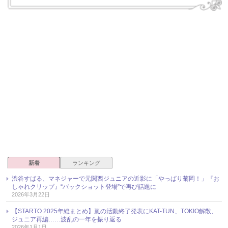
新着
ランキング
渋谷すばる、マネジャーで元関西ジュニアの近影に「やっぱり菊岡！」『お
しゃれクリップ』“バックショット登場”で再び話題に
2026年3月22日
【STARTO 2025年総まとめ】嵐の活動終了発表にKAT-TUN、TOKIO解散、
ジュニア再編……波乱の一年を振り返る
2026年1月1日