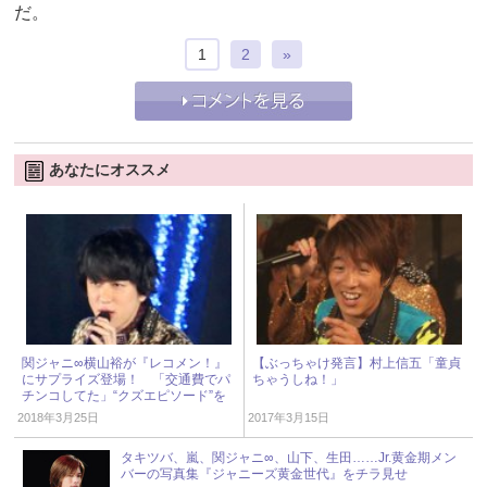
だ。
1
2
»
あなたにオススメ
関ジャニ∞横山裕が『レコメン！』
【ぶっちゃけ発言】村上信五「童貞
にサプライズ登場！ 「交通費でパ
ちゃうしね！」
チンコしてた」“クズエピソード”を
披露
2018年3月25日
2017年3月15日
タキツバ、嵐、関ジャニ∞、山下、生田……Jr.黄金期メン
バーの写真集『ジャニーズ黄金世代』をチラ見せ