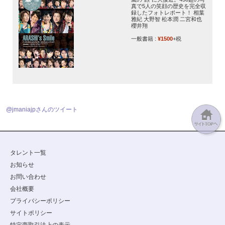
真で5人の笑顔の歴史を完全収
録したフォトレポート！ 相葉
雅紀 大野智 松本潤 二宮和也
櫻井翔
一般書籍 :
¥1500
+税
@jmaniajpさんのツイート
タレント一覧
お知らせ
お問い合わせ
会社概要
プライバシーポリシー
サイトポリシー
特定商取引法上の表示