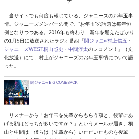
ナ
当サイトでも何度も報じている、ジャニーズのお年玉事
情。ジャニーズメンバーの間で、“お年玉”の話題は毎年恒
例となりつつある。2016年も終わり、新年を迎えたばかり
の1月5日に放送されたラジオ番組『
関ジャニ∞
村上信五
・
ジャニーズWEST
桐山照史
・
中間淳太
のレコメン！』（文
化放送）にて、村上がジャニーズのお年玉事情について語
った。
関ジャニ∞ BIG COMEBACK
リスナーから「お年玉を先輩からもらう額と、後輩にあ
げる額はどっちが多いですか？」というメールが届き、桐
山と中間は「僕らは（先輩から）いただいたものを後輩