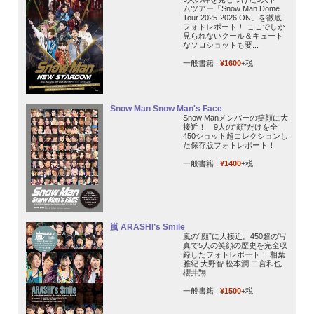
ムツアー「Snow Man Dome
Tour 2025-2026 ON」を徹底
フォトレポート！ ここでしか
見られないクール＆キュート
なソロショットも要...
一般書籍 :
¥1600
+税
Snow Man Snow Man's Face
Snow Manメンバーの笑顔に大
接近！ 9人の“顔”だけを全
450ショット超コレクションし
た保存版フォトレポート！
一般書籍 :
¥1400
+税
嵐 ARASHI’s Smile
嵐の“顔”に大接近。450超の写
真で5人の笑顔の歴史を完全収
録したフォトレポート！ 相葉
雅紀 大野智 松本潤 二宮和也
櫻井翔
一般書籍 :
¥1500
+税