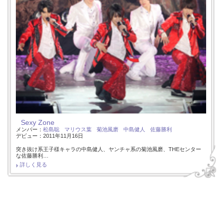
Sexy Zone
メンバー：
松島聡
マリウス葉
菊池風磨
中島健人
佐藤勝利
デビュー：2011年11月16日
突き抜け系王子様キャラの中島健人、ヤンチャ系の菊池風磨、THEセンター
な佐藤勝利…
詳しく見る