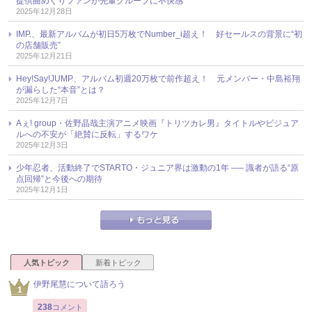
提供曲めぐりファンが先輩グループに不快感
2025年12月28日
IMP.、最新アルバムが初日5万枚でNumber_i超え！ 好セールスの背景に“初
の店舗販売”
2025年12月21日
Hey!Say!JUMP、アルバム初週20万枚で前作超え！ 元メンバー・中島裕翔
が漏らした“本音”とは？
2025年12月7日
Aぇ! group・佐野晶哉主演アニメ映画『トリツカレ男』タイトルやビジュア
ルへの不安が「絶賛に反転」するワケ
2025年12月3日
少年忍者、活動終了でSTARTO・ジュニア界は激動の1年 ── 識者が語る“原
点回帰”と今後への期待
2025年12月1日
人気トピック
新着トピック
伊野尾慧について語ろう
238
コメント