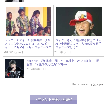
ジャニーズアイドル多数出演『クリ
ジャニーさんに電話機を投げつけら
スマス音楽祭2017』は、よる7時か
れた中居正広より、大物感漂う若手
ら！ 12月25日（月）ジャニーズア
ジャニーズとは？
イドル出演情報
2017年12月24日
2015年5月3日
Sexy Zone菊池風磨、関ジャニ∞村上、WEST桐山・中間
も驚く“学生時代の努力”を明かす
2017年10月15日
Recommended by