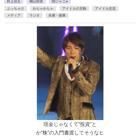
村上信五
桐山照史
関ジャニ∞
ぶっちゃけ
わちゃわちゃ
アイドルの言動
アイドル交流
メディア
ラジオ
先輩・後輩
現金じゃなくて“投資”と
か“株”の入門書渡してそうなヒ