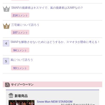
SMAPの後継者はキスマイで、嵐の後継者はJUMPなの？
214
コメント
三宅健について語ろう
107
コメント
SMAPを解散させないためにはどうするか、スマオタが懸命に考える！
94
コメント
嵐について語ろう
93
コメント
サイゾーウーマン
新着商品
Snow Man NEW STARDOM
9人の絆を見せつけた5大ドー