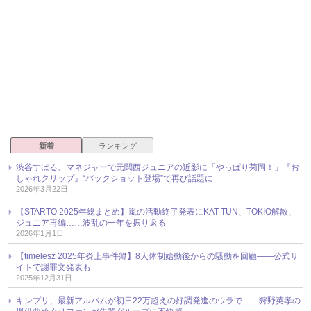
新着
ランキング
渋谷すばる、マネジャーで元関西ジュニアの近影に「やっぱり菊岡！」『お
しゃれクリップ』“バックショット登場”で再び話題に
2026年3月22日
【STARTO 2025年総まとめ】嵐の活動終了発表にKAT-TUN、TOKIO解散、
ジュニア再編……波乱の一年を振り返る
2026年1月1日
【timelesz 2025年炎上事件簿】8人体制始動後からの騒動を回顧――公式サ
イトで謝罪文発表も
2025年12月31日
キンプリ、最新アルバムが初日22万超えの好調発進のウラで……狩野英孝の