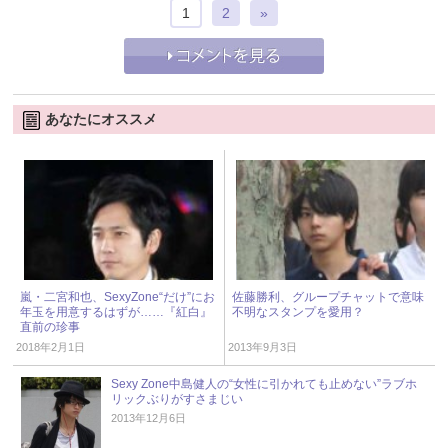
1
2
»
あなたにオススメ
嵐・二宮和也、SexyZone“だけ”にお
佐藤勝利、グループチャットで意味
年玉を用意するはずが……『紅白』
不明なスタンプを愛用？
直前の珍事
2018年2月1日
2013年9月3日
Sexy Zone中島健人の“女性に引かれても止めない”ラブホ
リックぶりがすさまじい
2013年12月6日