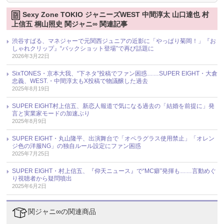
Sexy Zone TOKIO ジャニーズWEST 中間淳太 山口達也 村
上信五 桐山照史 関ジャニ∞ 関連記事
渋谷すばる、マネジャーで元関西ジュニアの近影に「やっぱり菊岡！」『お
しゃれクリップ』“バックショット登場”で再び話題に
2026年3月22日
SixTONES・京本大我、“下ネタ”投稿でファン困惑……SUPER EIGHT・大倉
忠義、WEST.・中間淳太もX投稿で物議醸した過去
2025年8月19日
SUPER EIGHT村上信五、新恋人報道で気になる過去の「結婚を前提に」発
言と実業家モードの加速ぶり
2025年8月9日
SUPER EIGHT・丸山隆平、出演舞台で「オペラグラス使用禁止」「オレン
ジ色の洋服NG」の独自ルール設定にファン困惑
2025年7月25日
SUPER EIGHT・村上信五、『仰天ニュース』で“MC癖”発揮も……言動めぐ
り視聴者から疑問噴出
2025年6月2日
関ジャニ∞の関連商品