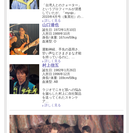
「台湾人とのクォーター」
というプロフィールが浸透
していたが、「myojo」
2015年4月号（集英社）の…
詳しく見る
山口達也
誕生日: 1972年1月10日
入所日:1988年10月
身長/ 体重: 167cm/59kg
血液型: O
運動神経、手先の器用さ、
甘い声などさまざまな才能
を持っているのに、…
詳しく見る
村上信五
誕生日: 1982年1月26日
入所日:1996年12月
身長/ 体重: 169cm/58kg
血液型: AB
ラジオでニキビ肌への悩み
を漏らした村上に自社製品
を送ってくれたスキンケ
ア…
詳しく見る