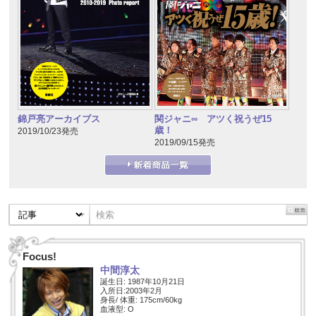
錦戸亮アーカイブス
関ジャニ∞ アツく祝うぜ15
歳！
2019/10/23発売
2019/09/15発売
Focus!
中間淳太
誕生日: 1987年10月21日
入所日:2003年2月
身長/ 体重: 175cm/60kg
血液型: O