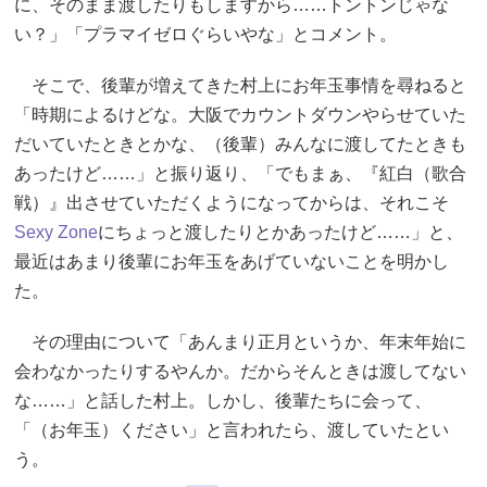
に、そのまま渡したりもしますから……トントンじゃな
い？」「プラマイゼロぐらいやな」とコメント。
そこで、後輩が増えてきた村上にお年玉事情を尋ねると
「時期によるけどな。大阪でカウントダウンやらせていた
だいていたときとかな、（後輩）みんなに渡してたときも
あったけど……」と振り返り、「でもまぁ、『紅白（歌合
戦）』出させていただくようになってからは、それこそ
Sexy Zone
にちょっと渡したりとかあったけど……」と、
最近はあまり後輩にお年玉をあげていないことを明かし
た。
その理由について「あんまり正月というか、年末年始に
会わなかったりするやんか。だからそんときは渡してない
な……」と話した村上。しかし、後輩たちに会って、
「（お年玉）ください」と言われたら、渡していたとい
う。