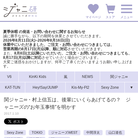
マイページ
ストア
メニュー
夏季休暇 の発送・お問い合わせに関するお知らせ
誠に勝手ながら、以下の期間を休業とさせていただきます。
2026年8月11日(火)~2026年8月16日(日)
休業中にいただきました、ご注文・お問い合わせにつきましては、
営業再開の8月17日(月)以降、順に対応
させていただきます。
また、
8月8日(土)以降にいただいた、ご注文・
お問い合わせにつきましても、
8月17日(月)以降に対応
させていただく場合がございます。
大変ご迷惑をおかけしますが、
何卒ご了承くださいますようお願い申し上げま
す。
V6
KinKi Kids
嵐
NEWS
関ジャニ∞
KAT-TUN
Hey!Say!JUMP
Kis-My-Ft2
Sexy Zone
▼
関ジャニ∞・村上信五は、後輩にいくらあげてるの？ ジ
ャニーズの“お年玉事情”を明かす
2017.1.10
Sexy Zone
TOKIO
ジャニーズWEST
中間淳太
山口達也