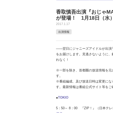
香取慎吾出演『おじゃMAP
が登場！ 1月18日（
2017.1.17
出演情報
――翌日にジャニーズアイドルが出演
をお届けします。見逃さないように、
れなく！
※一部を除き、首都圏の放送情報を元
す。
※番組編成、及び放送日時は変更にな
す。最新情報は番組公式サイト等をご
●
TOKIO
5：50～ 8：00 『ZIP！』（日本