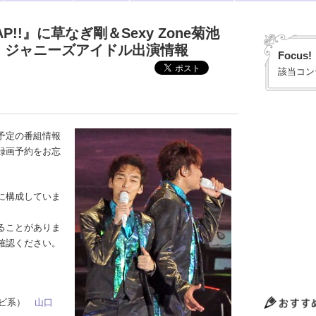
!!』に草なぎ剛＆Sexy Zone菊池
水）ジャニーズアイドル出演情報
Focus!
該当コン
予定の番組情報
録画予約をお忘
に構成していま
ることがありま
確認ください。
テレビ系）
山口