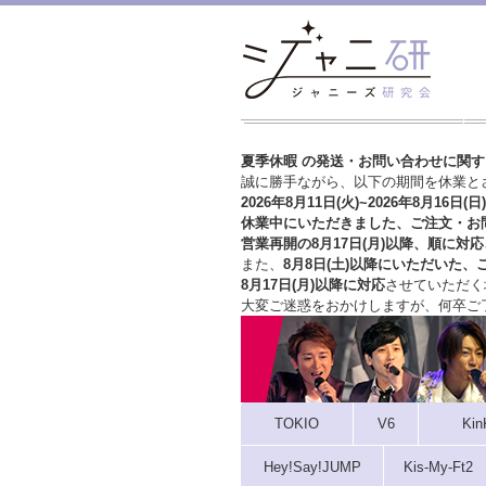
夏季休暇 の発送・お問い合わせに関
誠に勝手ながら、以下の期間を休業と
2026年8月11日(火)~2026年8月16日(日)
休業中にいただきました、ご注文・お
営業再開の8月17日(月)以降、順に対応
また、
8月8日(土)以降にいただいた、
8月17日(月)以降に対応
させていただく
大変ご迷惑をおかけしますが、
何卒ご
TOKIO
V6
Kin
Hey!Say!JUMP
Kis-My-Ft2