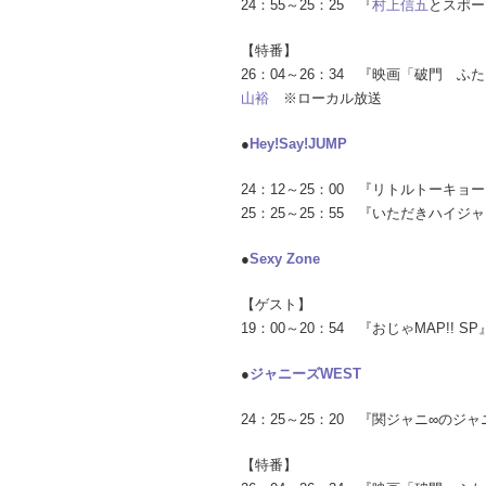
24：55～25：25 『
村上信五
とスポー
【特番】
26：04～26：34 『映画「破門
山裕
※ローカル放送
●
Hey!Say!JUMP
24：12～25：00 『リトルトーキ
25：25～25：55 『いただきハイ
●
Sexy Zone
【ゲスト】
19：00～20：54 『おじゃMAP!!
●
ジャニーズWEST
24：25～25：20 『関ジャニ∞の
【特番】