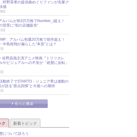
…狩野英孝の提供曲めぐりファンが先輩グ
快感
28日
新アルバムが初日5万枚でNumber_i超え！
の背景に“初の店舗販売”
21日
y!JUMP、アルバム初週20万枚で前作超え！
・中島裕翔が漏らした“本音”とは？
7日
oup・佐野晶哉主演アニメ映画『トリツカレ
ルやビジュアルへの不安が「絶賛に反転」
3日
活動終了でSTARTO・ジュニア界は激動の
識者が語る“原点回帰”と今後への期待
1日
ック
新着トピック
慧について語ろう