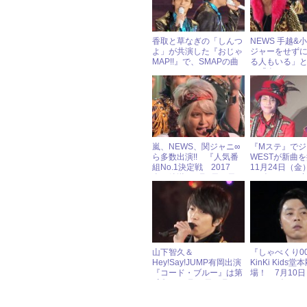
香取と草なぎの「しんつ
NEWS 手越&
よ」が共演した『おじゃ
ジャーをせず
MAP!!』で、SMAPの曲
る人もいる」
がBGMに！
に「楽しいね
が！」と大興
嵐、NEWS、関ジャニ∞
『Mステ』でジ
ら多数出演!! 『人気番
WESTが新曲
組No.1決定戦 2017
11月24日（金
春』放送 4月2日（日）
ーズアイドル
ジャニーズアイドル出演
情報
山下智久＆
『しゃべくり0
Hey!Say!JUMP有岡出演
KinKi Kids
『コード・ブルー』は第
場！ 7月10
7話！ 8月28日（月）
ャニーズアイ
ジャニーズアイドル出演
報
情報