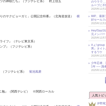
ツの神様たち』（フジテレビ系） 村上信五
のウラで…
ループに不
2025年12月
 ふたりのヤクビョーガミ」公開記念特番』（北海道放送）
横
IMP.、最
好セールス
2025年12月
Hey!Sa
元メンバー
2025年12月
ョーライフ』（テレビ東京系）
Aぇ! gr
ジャンプ』（フジテレビ系）
男』タイト
するワケ
2025年12月
少年忍者、
1年 ── 
2025年12月
 SP』（フジテレビ系）
菊池風磨
ジャニ勉』（関西テレビ） ※関西ローカル
人気トピ
伊野尾