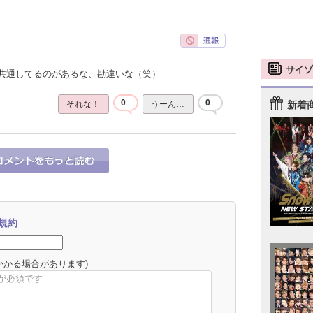
サイゾ
共通してるのがあるな、勘違いな（笑）
0
0
新着
それな！
うーん…
規約
かかる場合があります)