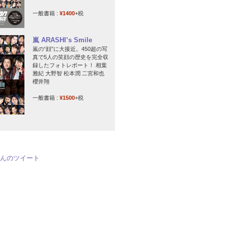
一般書籍 :
¥1400
+税
嵐 ARASHI’s Smile
嵐の“顔”に大接近。450超の写
真で5人の笑顔の歴史を完全収
録したフォトレポート！ 相葉
雅紀 大野智 松本潤 二宮和也
櫻井翔
一般書籍 :
¥1500
+税
jpさんのツイート