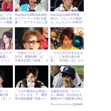
小山「ブラ
Hey!Say!JUMP高木雄也
Hey!Say!JUMP伊野尾
に浴衣を着
がツアーで“バク転”を披
MCの『メレンゲの気持
という情報
露！ サプライズかと思
ち』にジャニーズWEST
、見るの
いきや、実は予告されて
小瀧が登場！ 1月20日
奮！
いた!?
（土）ジャニーズアイド
ル出演情報
ャニーズ
『平昌オリンピック
『ウチのガヤがすみませ
を披露！
2018 開幕特番』は、
ん！』に生田斗真が登
）ジャニ
中居正広MCで放送！ 2
場！ 5月8日（火）ジャ
出演情報
月8日（木）ジャニーズ
ニーズアイドル出演情報
アイドル出演情報
07』に
「うちの菊池がお世話に
玉森裕太出演『リバー
堂本剛が登
なっています」!? 櫻井
ス』第8話、息が詰まる
日（月）ジ
翔＆菊池風磨 “兄弟トー
展開の中で視聴者を和ま
ドル出演情
ク”が実現
せた“わちゃわちゃシー
Recommended by
ン”