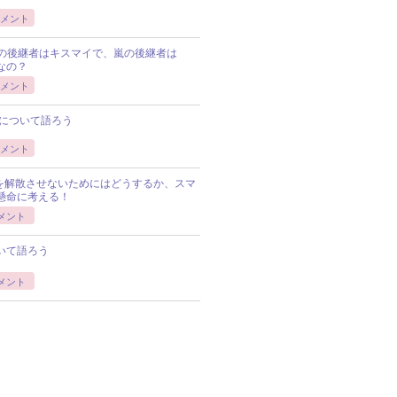
メント
Pの後継者はキスマイで、嵐の後継者は
Pなの？
メント
について語ろう
メント
Pを解散させないためにはどうするか、スマ
懸命に考える！
メント
いて語ろう
メント