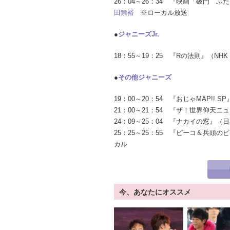
26：04～26：34 『映画「破門
田崇裕
※ローカル放送
●
ジャニーズJr.
18：55～19：25 『Rの法則』（N
●
その他ジャニーズ
19：00～20：54 『おじゃMAP!!
21：00～21：54 『ザ！世界仰
24：09～25：04 『ナカイの窓』
25：25～25：55 『ピーコ＆兵
カル
今、あなたにオススメ