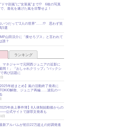
“ドヤ顔嵐”に“女装嵐”まで!? 6枚の写真
で、進化を遂げた嵐を目撃せよ！
idsはいつだって“2人の世界”……!? 思わず笑
真5選
y!JUMP山田涼介に「痩せろブス」と言われて
は誰？
ランキング
、マネジャーで元関西ジュニアの近影に
菊岡！」『おしゃれクリップ』“バックシ
”で再び話題に
2日
O 2025年総まとめ】嵐の活動終了発表に
N、TOKIO解散、ジュニア再編……波乱の一
る
日
esz 2025年炎上事件簿】8人体制始動後からの
――公式サイトで謝罪文発表も
31日
最新アルバムが初日22万超えの好調発進