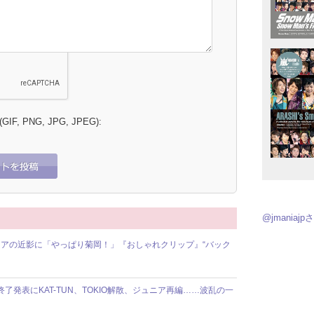
 (GIF, PNG, JPG, JPEG):
@jmania
アの近影に「やっぱり菊岡！」『おしゃれクリップ』“バック
動終了発表にKAT-TUN、TOKIO解散、ジュニア再編……波乱の一