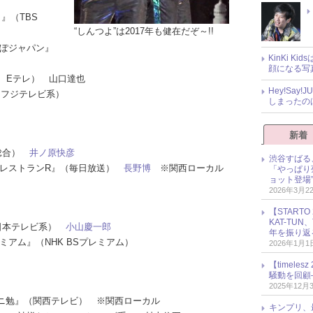
ト』（TBS
“しんつよ”は2017年も健在だぞ～!!
んぽジャパン』
KinKi K
顔になる写
HK Eテレ） 山口達也
Hey!Sa
』（フジテレビ系）
しまったの
新着
K総合）
井ノ原快彦
渋谷すばる
法のレストランR』（毎日放送）
長野博
※関西ローカル
「やっぱり
ョット登場
2026年3月2
【START
KAT-TU
.』（日本テレビ系）
小山慶一郎
年を振り返
レミアム』（NHK BSプレミアム）
2026年1月1
【timel
騒動を回顧
2025年12月
ジャニ勉』（関西テレビ） ※関西ローカル
キンプリ、