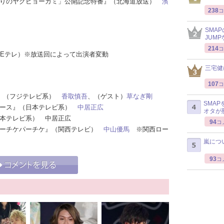
 ふたりのヤクビョーガミ」公開記念特番』（北海道放送）
濱
238
コ
SMA
JUM
214
コ
HK Eテレ）※放送回によって出演者変動
三宅健
107
コ
 SP』（フジテレビ系）
香取慎吾
、（ゲスト）
草なぎ剛
SMA
天ニュース』（日本テレビ系）
中居正広
オタが
（日本テレビ系） 中居正広
94
コ
頭のピーチケパーチケ』（関西テレビ）
中山優馬
※関西ロー
嵐につ
93
コ