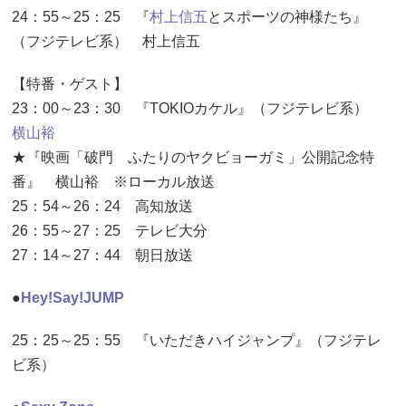
24：55～25：25 『
村上信五
とスポーツの神様たち』
（フジテレビ系） 村上信五
【特番・ゲスト】
23：00～23：30 『TOKIOカケル』（フジテレビ系）
横山裕
★『映画「破門 ふたりのヤクビョーガミ」公開記念特
番』 横山裕 ※ローカル放送
25：54～26：24 高知放送
26：55～27：25 テレビ大分
27：14～27：44 朝日放送
●
Hey!Say!JUMP
25：25～25：55 『いただきハイジャンプ』（フジテレ
ビ系）