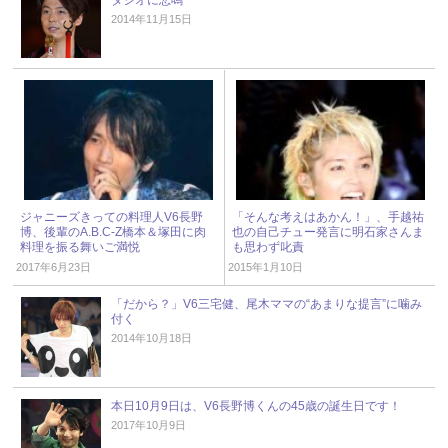
2014年11月15日
ジャニーズきっての料理人V6長野
「そんな考えはあかん！」、手越祐
博、後輩のA.B.C-Z橋本＆塚田に肉
也の自己チュー発言に明石家さんま
料理を振る舞いご満悦
も思わず叱責
2017年6月23日
2015年1月10日
「だから？」V6三宅健、尾木ママの“あまりな提言”に噛み
付く
2014年10月18日
本日10月9日は、V6長野博くんの45歳の誕生日です！
2017年10月9日