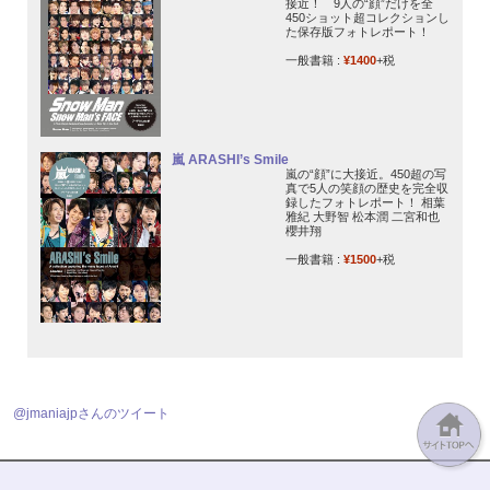
接近！ 9人の“顔”だけを全
450ショット超コレクションし
た保存版フォトレポート！
一般書籍 :
¥1400
+税
嵐 ARASHI’s Smile
嵐の“顔”に大接近。450超の写
真で5人の笑顔の歴史を完全収
録したフォトレポート！ 相葉
雅紀 大野智 松本潤 二宮和也
櫻井翔
一般書籍 :
¥1500
+税
@jmaniajpさんのツイート