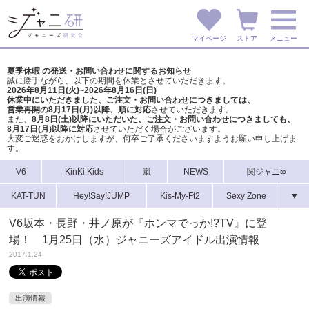
マイページ
ストア
メニュー
夏季休暇 の発送・お問い合わせに関するお知らせ
誠に勝手ながら、以下の期間を休業とさせていただきます。
2026年8月11日(火)~2026年8月16日(日)
休業中にいただきました、ご注文・お問い合わせにつきましては、
営業再開の8月17日(月)以降、順に対応
させていただきます。
また、
8月8日(土)以降にいただいた、ご注文・
お問い合わせにつきましても、
8月17日(月)以降に対応
させていただく場合がございます。
大変ご迷惑をおかけしますが、
何卒ご了承くださいますようお願い申し上げま
す。
V6
KinKi Kids
嵐
NEWS
関ジャニ∞
KAT-TUN
Hey!Say!JUMP
Kis-My-Ft2
Sexy Zone
▼
V6坂本・長野・井ノ原が『ホンマでっか!?TV』に登
場！ 1月25日（水）ジャニーズアイドル出演情報
2017.1.24
出演情報