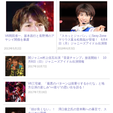
V6岡田准一、坂本昌行と長野博のア
『スカッとジャパン』にSexy Zone
ヤシイ関係を暴露
マリウス葉＆松島聡が登場！ 6月4
日（月）ジャニーズアイドル出演情
報
2013年5月2日
2018年6月3日
関ジャニ∞村上信五出演『音楽チャンプ』放送開始！ 10
月8日（日）ジャニーズアイドル出演情報
2017年10月7日
V6三宅健、「最悪のパターンは前乗りするかだな」と地
方公演の楽しみ“○○巡り”の思い出を語る！
2017年7月19日
「頭が良くない」！ 澤口俊之氏の堂本剛への暴言で、ス
タジオに悲鳴