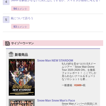
SMAPを解散させないためにはどうするか、スマオタが懸命に考える！
94
コメント
嵐について語ろう
93
コメント
サイゾーウーマン
新着商品
Snow Man NEW STARDOM
9人の絆を見せつけた5大ドー
ムツアー「Snow Man Dome
Tour 2025-2026 ON」を徹底
フォトレポート！ ここでしか
見られないクール＆キュート
なソロショットも要...
一般書籍 :
¥1600
+税
Snow Man Snow Man's Face
Snow Manメンバーの笑顔に大