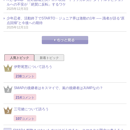
ルへの不安が「絶賛に反転」するワケ
2025年12月3日
少年忍者、活動終了でSTARTO・ジュニア界は激動の1年 ── 識者が語る“原
点回帰”と今後への期待
2025年12月1日
人気トピック
新着トピック
伊野尾慧について語ろう
238
コメント
SMAPの後継者はキスマイで、嵐の後継者はJUMPなの？
214
コメント
三宅健について語ろう
107
コメント