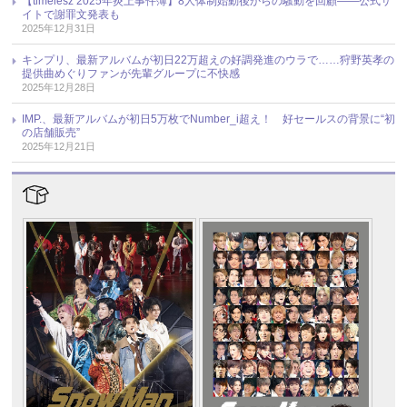
【timelesz 2025年炎上事件簿】8人体制始動後からの騒動を回顧――公式サ
イトで謝罪文発表も
2025年12月31日
キンプリ、最新アルバムが初日22万超えの好調発進のウラで……狩野英孝の
提供曲めぐりファンが先輩グループに不快感
2025年12月28日
IMP.、最新アルバムが初日5万枚でNumber_i超え！ 好セールスの背景に“初
の店舗販売”
2025年12月21日