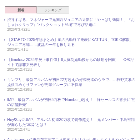
新着
ランキング
渋谷すばる、マネジャーで元関西ジュニアの近影に「やっぱり菊岡！」『お
しゃれクリップ』“バックショット登場”で再び話題に
2026年3月22日
【STARTO 2025年総まとめ】嵐の活動終了発表にKAT-TUN、TOKIO解散、
ジュニア再編……波乱の一年を振り返る
2026年1月1日
【timelesz 2025年炎上事件簿】8人体制始動後からの騒動を回顧――公式サ
イトで謝罪文発表も
2025年12月31日
キンプリ、最新アルバムが初日22万超えの好調発進のウラで……狩野英孝の
提供曲めぐりファンが先輩グループに不快感
2025年12月28日
IMP.、最新アルバムが初日5万枚でNumber_i超え！ 好セールスの背景に“初
の店舗販売”
2025年12月21日
Hey!Say!JUMP、アルバム初週20万枚で前作超え！ 元メンバー・中島裕翔
が漏らした“本音”とは？
2025年12月7日
Aぇ! group・佐野晶哉主演アニメ映画『トリツカレ男』タイトルやビジュア