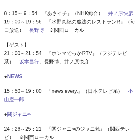
8：15～ 9：54 『あさイチ』（NHK総合）
井ノ原快彦
19：00～19：56 『水野真紀の魔法のレストランR』（毎
日放送）
長野博
※関西ローカル
【ゲスト】
21：00～21：54 『ホンマでっか!?TV』（フジテレビ
系）
坂本昌行
、長野博、井ノ原快彦
●
NEWS
15：50～19：00 『news every.』（日本テレビ系）
小
山慶一郎
●
関ジャニ∞
24：26～25：21 『関ジャニ∞のジャニ勉』（関西テレ
ビ） ※関西ローカル