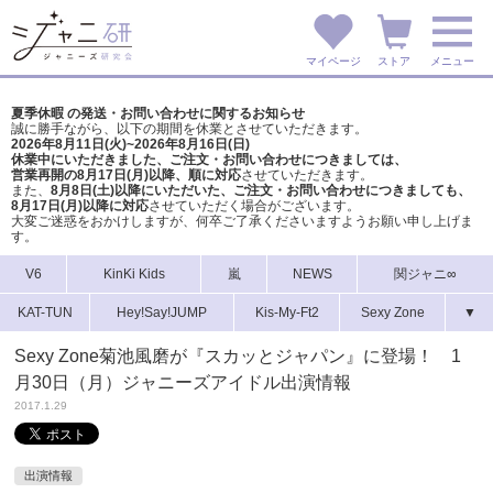
マイページ
ストア
メニュー
夏季休暇 の発送・お問い合わせに関するお知らせ
誠に勝手ながら、以下の期間を休業とさせていただきます。
2026年8月11日(火)~2026年8月16日(日)
休業中にいただきました、ご注文・お問い合わせにつきましては、
営業再開の8月17日(月)以降、順に対応
させていただきます。
また、
8月8日(土)以降にいただいた、ご注文・
お問い合わせにつきましても、
8月17日(月)以降に対応
させていただく場合がございます。
大変ご迷惑をおかけしますが、
何卒ご了承くださいますようお願い申し上げま
す。
V6
KinKi Kids
嵐
NEWS
関ジャニ∞
KAT-TUN
Hey!Say!JUMP
Kis-My-Ft2
Sexy Zone
▼
Sexy Zone菊池風磨が『スカッとジャパン』に登場！ 1
月30日（月）ジャニーズアイドル出演情報
2017.1.29
出演情報