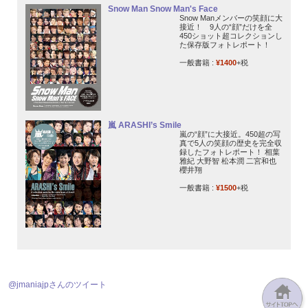
Snow Man Snow Man's Face
Snow Manメンバーの笑顔に大
接近！ 9人の“顔”だけを全
450ショット超コレクションし
た保存版フォトレポート！
一般書籍 :
¥1400
+税
嵐 ARASHI’s Smile
嵐の“顔”に大接近。450超の写
真で5人の笑顔の歴史を完全収
録したフォトレポート！ 相葉
雅紀 大野智 松本潤 二宮和也
櫻井翔
一般書籍 :
¥1500
+税
@jmaniajpさんのツイート