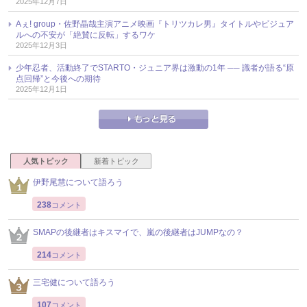
2025年12月7日
Aぇ! group・佐野晶哉主演アニメ映画『トリツカレ男』タイトルやビジュア
ルへの不安が「絶賛に反転」するワケ
2025年12月3日
少年忍者、活動終了でSTARTO・ジュニア界は激動の1年 ── 識者が語る“原
点回帰”と今後への期待
2025年12月1日
人気トピック
新着トピック
伊野尾慧について語ろう
238
コメント
SMAPの後継者はキスマイで、嵐の後継者はJUMPなの？
214
コメント
三宅健について語ろう
107
コメント