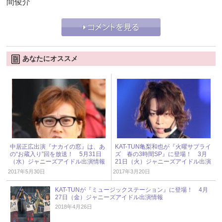
間俊介
あなたにオススメ
中居正広出演『ナカイの窓』は、あ
KAT-TUN亀梨和也が『火曜サプライ
の“お蔵入り”回を放送！ 5月31日
ズ 春の3時間SP』に登場！ 3月
（水）ジャニーズアイドル出演情報
21日（火）ジャニーズアイドル出演
情報
2017年5月30日
2017年3月20日
KAT-TUNが『ミュージックステーション』に登場！ 4月
27日（金）ジャニーズアイドル出演情報
2018年4月26日