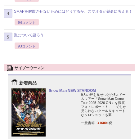
SMAPを解散させないためにはどうするか、スマオタが懸命に考える！
94
コメント
嵐について語ろう
93
コメント
サイゾーウーマン
新着商品
Snow Man NEW STARDOM
9人の絆を見せつけた5大ドー
ムツアー「Snow Man Dome
Tour 2025-2026 ON」を徹底
フォトレポート！ ここでしか
見られないクール＆キュート
なソロショットも要...
一般書籍 :
¥1600
+税