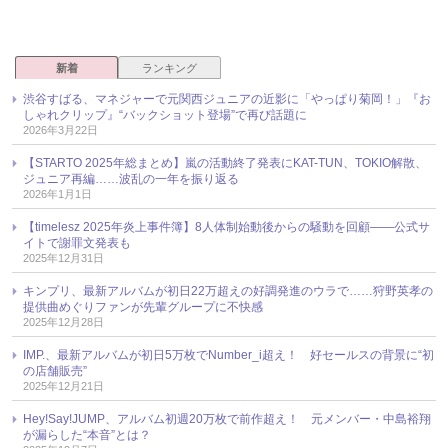
新着
ランキング
渋谷すばる、マネジャーで元関西ジュニアの近影に「やっぱり菊岡！」『お
しゃれクリップ』“バックショット登場”で再び話題に
2026年3月22日
【STARTO 2025年総まとめ】嵐の活動終了発表にKAT-TUN、TOKIO解散、
ジュニア再編……波乱の一年を振り返る
2026年1月1日
【timelesz 2025年炎上事件簿】8人体制始動後からの騒動を回顧――公式サ
イトで謝罪文発表も
2025年12月31日
キンプリ、最新アルバムが初日22万超えの好調発進のウラで……狩野英孝の
提供曲めぐりファンが先輩グループに不快感
2025年12月28日
IMP.、最新アルバムが初日5万枚でNumber_i超え！ 好セールスの背景に“初
の店舗販売”
2025年12月21日
Hey!Say!JUMP、アルバム初週20万枚で前作超え！ 元メンバー・中島裕翔
が漏らした“本音”とは？