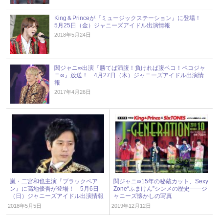
King＆Princeが『ミュージックステーション』に登場！
5月25日（金）ジャニーズアイドル出演情報
2018年5月24日
関ジャニ∞出演『勝てば満腹！負ければ腹ペコ！ペコジャ
ニ∞』放送！ 4月27日（木）ジャニーズアイドル出演情
報
2017年4月26日
嵐・二宮和也主演『ブラックペア
関ジャニ∞15年の秘蔵カット、Sexy
ン』に高地優吾が登場！ 5月6日
Zone“ふまけん”シンメの歴史――ジ
（日）ジャニーズアイドル出演情報
ャニーズ懐かしの写真
2018年5月5日
2019年12月12日