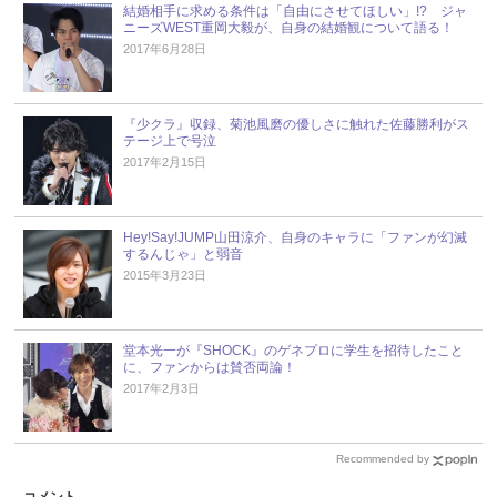
結婚相手に求める条件は「自由にさせてほしい」!? ジャ
ニーズWEST重岡大毅が、自身の結婚観について語る！
2017年6月28日
『少クラ』収録、菊池風磨の優しさに触れた佐藤勝利がス
テージ上で号泣
2017年2月15日
Hey!Say!JUMP山田涼介、自身のキャラに「ファンが幻滅
するんじゃ」と弱音
2015年3月23日
堂本光一が『SHOCK』のゲネプロに学生を招待したこと
に、ファンからは賛否両論！
2017年2月3日
Recommended by
コメント