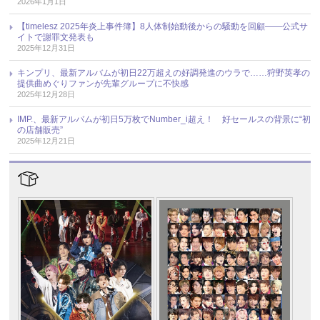
2026年1月1日
【timelesz 2025年炎上事件簿】8人体制始動後からの騒動を回顧――公式サ
イトで謝罪文発表も
2025年12月31日
キンプリ、最新アルバムが初日22万超えの好調発進のウラで……狩野英孝の
提供曲めぐりファンが先輩グループに不快感
2025年12月28日
IMP.、最新アルバムが初日5万枚でNumber_i超え！ 好セールスの背景に“初
の店舗販売”
2025年12月21日