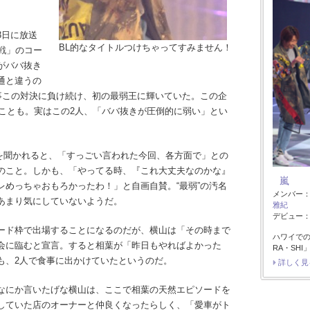
3日に放送
BL的なタイトルつけちゃってすみません！
定戦」のコー
がババ抜き
通と違うの
見事この対決に負け続け、初の最弱王に輝いていた。この企
たことも。実はこの2人、「ババ抜きが圧倒的に弱い」とい
を聞かれると、「すっごい言われた今回、各方面で」との
のこと。しかも、「やってる時、『これ大丈夫なのかな』
嵐
レめっちゃおもろかったわ！」と自画自賛。“最弱”の汚名
メンバー
あまり気にしていないようだ。
雅紀
デビュー：1
ード枠で出場することになるのだが、横山は「その時まで
ハワイで
会に臨むと宣言。すると相葉が「昨日もやればよかった
RA・SH
も、2人で食事に出かけていたというのだ。
詳しく見
なにか言いたげな横山は、ここで相葉の天然エピソードを
していた店のオーナーと仲良くなったらしく、「愛車がト