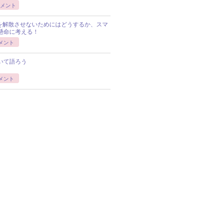
メント
Pを解散させないためにはどうするか、スマ
懸命に考える！
メント
いて語ろう
メント