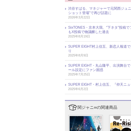
渋谷すばる、マネジャーで元関西ジュニ
ショット登場”で再び話題に
2026年3月22日
SixTONES・京本大我、“下ネタ”投稿で
もX投稿で物議醸した過去
2025年8月19日
SUPER EIGHT村上信五、新恋人
り
2025年8月9日
SUPER EIGHT・丸山隆平、出演
ール設定にファン困惑
2025年7月25日
SUPER EIGHT・村上信五、『仰天
2025年6月2日
関ジャニ∞の関連商品