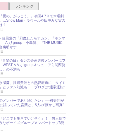
ランキング
『愛の、がっこう。』初回4.7％で木曜劇
……Snow Man・ラウールや田中みな実の
は？
1日
Man・目黒蓮の「邪魔したらアカン」「ホンマ
 Aぇ! group・小島健、『THE MUSIC
舞台裏明かす
0日
O、『音楽の日』ダンス企画選抜メンバーにフ
WEST.＆Aぇ! group＆ジュニアら関西勢
し」の不満も
9日
永瀬廉、浜辺美波との熱愛報道に「タイミ
」とファン幻滅も……ブログは“通常運転”
8日
のメンバーであり続けたい」──櫻井翔が
前に語っていた言葉と、5人の“懐かし写真”
7日
「どこでも生きていけそう」！ 無人島で
うなボーイズグループメンバートップ3発