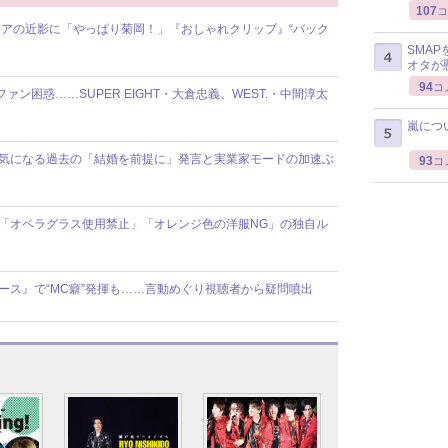
107
コ
アの近影に「やっぱり菊岡！」『おしゃれクリップ』“バック
SMA
オタが
94
コ
ファン困惑……SUPER EIGHT・大倉忠義、WEST.・中間淳太
嵐につ
報道で気になる過去の「結婚を前提に」発言と実業家モードの加速ぶ
93
コ
舞台で「オペラグラス使用禁止」「オレンジ色の洋服NG」の独自ル
ニュース』で“MC癖”発揮も……言動めぐり視聴者から疑問噴出