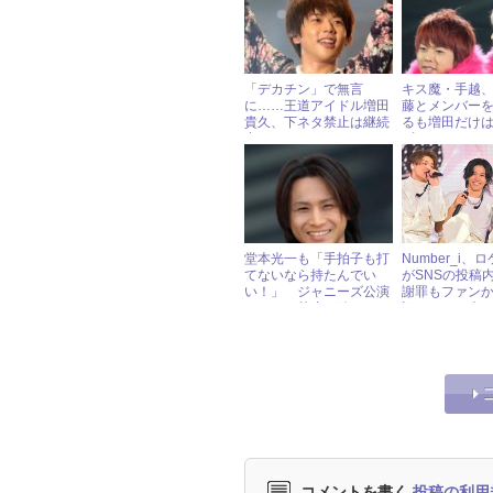
「デカチン」で無言
キス魔・手越
に……王道アイドル増田
藤とメンバー
貴久、下ネタ禁止は継続
るも増田だけ
中
ず……
堂本光一も「手拍子も打
Number_i、
てないなら持たんでい
がSNSの投稿
い！」 ジャニーズ公演
謝罪もファン
でうちわ禁止が続く
訳ない」の声
ケ « ジャニー
コメントを書く
投稿の利用