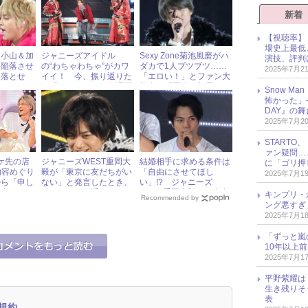
新着
【視聴率】
場史上最低
、小山＆加
ジャニーズアイドル
Sexy Zone菊池風磨がハ
演技、評判
を陥落させ
の“わちゃわちゃ”がカワ
ダカで1人ブツブツ……
2025年7月2
は落とせ
イイ！ 今、振り返りた
「エロい！」とファン大
い『カウコン』の名場面
興奮の『吾輩の部屋であ
Snow 
る』第4話
怖かった」──
DAY』の
2025年7月2
START
ァン疑問……
ロケ先の店
ジャニーズWEST重岡大
結婚相手に求める条件は
に「ゴリ押
内容めぐり
毅が「東京に友だちがい
「自由にさせてほし
2025年7月1
から「申し
ない」と発言したとき、
い」!? ジャニーズ
が上がるワ
ファンの頭に浮かんだア
WEST重岡大毅が、自身
キンプリ・
Recommended by
ズ研究会
ノ人……
の結婚観について語る！
ング悪すぎ
2025年7月1
「ずっと嵐
10年以上
2025年7月1
平野紫耀は
生き残りそ
表
規約