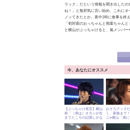
ラック」だという情報を聞き出したの
ね！」と無邪気に言い始め、これにオ
ノッてきたとか。夜中1時に食事を終
「初対面のおっちゃんと相葉ちゃんと
と横山がぶっちゃけると、嵐メンバー
今、あなたにオススメ
【ぶっちゃけ発言】横山
おそろグッズ
裕「（弟は）オカンが生
く、家族まで
きてたころの記憶しかな
ニ∞横山「弟に
かったんですよ」
ら、相葉ちゃ
べてた」