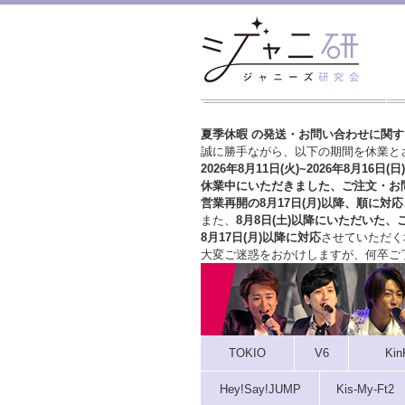
夏季休暇 の発送・お問い合わせに関
誠に勝手ながら、以下の期間を休業と
2026年8月11日(火)~2026年8月16日(日)
休業中にいただきました、ご注文・お
営業再開の8月17日(月)以降、順に対応
また、
8月8日(土)以降にいただいた、
8月17日(月)以降に対応
させていただく
大変ご迷惑をおかけしますが、
何卒ご
TOKIO
V6
Kin
Hey!Say!JUMP
Kis-My-Ft2