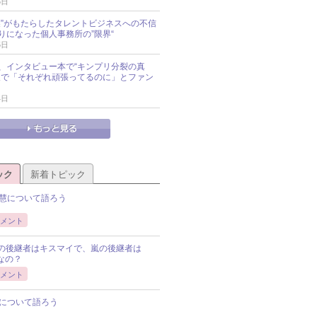
6日
O廃業”がもたらしたタレントビジネスへの不信
りになった個人事務所の”限界“
5日
、インタビュー本で“キンプリ分裂の真
及で「それぞれ頑張ってるのに」とファン
4日
ック
新着トピック
慧について語ろう
メント
Pの後継者はキスマイで、嵐の後継者は
Pなの？
メント
について語ろう