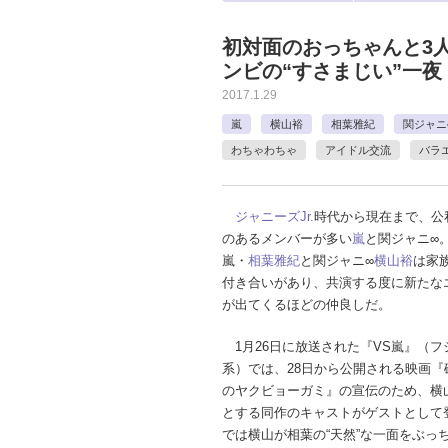
初対面のおっちゃんと3
ンビの“すさまじい”一夜
2017.1.29
嵐
横山裕
相葉雅紀
関ジャニ
わちゃわちゃ
アイドル交流
バラ
ジャニーズJr.
時代から現在まで、公
のあるメンバーが多い
嵐
と関ジャニ∞
嵐・
相葉雅紀
と関ジャニ∞
横山裕
は家
付き合いがあり、共演する度に新たな
が出てくるほどの仲良しだ。
1月26日に放送された『VS嵐』（フ
系）では、28日から公開される映画『
のヤクビョーガミ』の宣伝のため、横
とする同作のキャストがゲストとして
では横山が相葉の“天然”な一面をぶっ