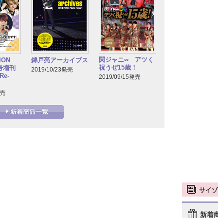
関ジャニ∞ アツく
TION
錦戸亮アーカイブス
祝うぜ15歳！
月号増刊
2019/10/23発売
e-
2019/09/15発売
発売
サイゾ
新着