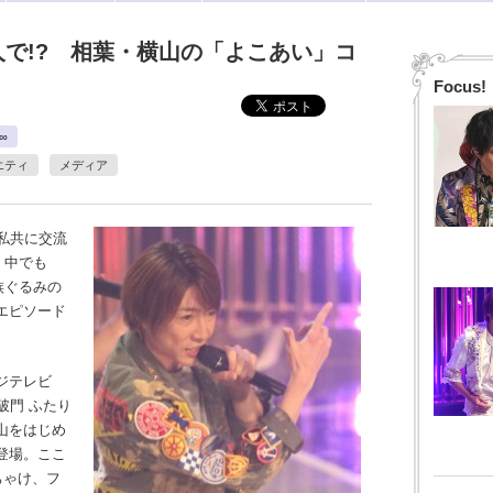
人で!? 相葉・横山の「よこあい」コ
Focus!
∞
エティ
メディア
私共に交流
。中でも
族ぐるみの
エピソード
ジテレビ
破門 ふたり
山をはじめ
登場。ここ
ちゃけ、フ