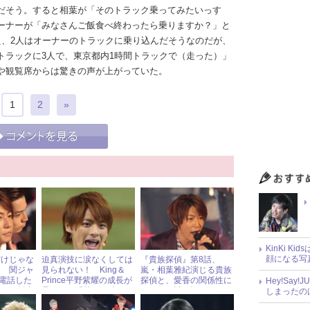
だそう。すると相葉が「そのトラック乗ってみたいっす
ーナーが「みなさんご飯食べ終わったら乗りますか？」と
え、2人はオーナーのトラックに乗り込んだそうなのだが、
トラックに3人で、東京都内1時間トラックで（走った）」
や観覧席からは驚きの声が上がっていた。
1
2
»
KinKi K
顔になる写
だけじゃな
迫真演技に涙なくしては
『貴族探偵』第8話、
！ 関ジャ
見られない！ King＆
嵐・相葉雅紀演じる貴族
電話した
Prince平野紫耀の成長が
探偵と、愛香の関係性に
Hey!Sa
んとご飯食
見られる『花のち晴れ』
ますます謎が深ま
しまったの
る……！