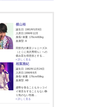
横山裕
誕生日: 1981年5月9日
入所日:1996年12月
身長/ 体重: 176cm/60kg
血液型: A
同世代の東京ジャニーズJr.
（とくに滝沢秀明ら）への
僻み芸を得意技とする…
詳しく見る
相葉雅紀
誕生日: 1982年12月24日
入所日:1996年8月
身長/ 体重: 176cm/58kg
血液型: AB
虚勢を張ることもカッコイ
イ発言をすることもない飾
り気のない性格…
詳しく見る