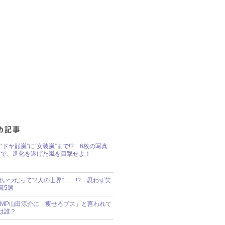
“ドヤ顔嵐”に“女装嵐”まで!? 6枚の写真
で、進化を遂げた嵐を目撃せよ！
idsはいつだって“2人の世界”……!? 思わず笑
真5選
y!JUMP山田涼介に「痩せろブス」と言われて
は誰？