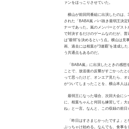
ァンをほっこりさせていた。
横山が前回同番組に出演したのは、
された「BABA嵐 ババ抜き最弱王決
ナーであった。嵐のメンバーとゲスト
で対決するだけのゲームなのだが、普
は“最弱”を決めるという点。横山は
画、過去には相葉が“3連覇”を達成し
う共通点もあるのだ。
「BABA嵐」に出演したときの感想
ことで、放送後の反響がすごかったと
って思ったけど、オンエア見たら、オ
がついてしまったことを、横山本人は
最弱王になった場合、次回大会にシ
に、相葉ちゃんと何回も練習して」大
ね」と一言。なんと、この収録の前日
「昨日はすさまじかったですよ」と
ぶっちゃけ始める。なんでも、食事を