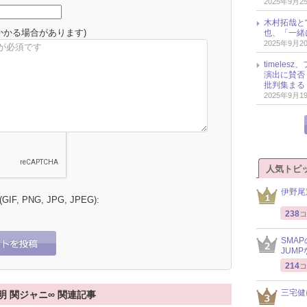
2025年9月2
木村拓哉と“
かかる場合があります)
也、「一緒
2025年9月2
timele
演出に賛否
批判集まる
2025年9月1
人気トピ
伊野尾
 (GIF, PNG, JPG, JPEG):
238
コ
SMA
JUM
214
コ
三宅健
明 関ジャニ∞ 関連記事