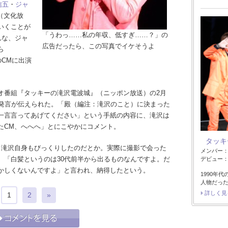
信五
・
ジャ
（文化放
いくことが
「うわっ……私の年収、低すぎ……？」の
んな、ジャ
広告だったら、この写真でイケそうよ
ら
のCMに出演
番組『タッキーの滝沢電波城』（ニッポン放送）の2月
の発言が伝えられた。「殿（編注：滝沢のこと）に決まった
一言言ってあげてください」という手紙の内容に、滝沢は
たCM、へへへ」とにこやかにコメント。
タッキ
滝沢自身もびっくりしたのだとか。実際に撮影で会った
メンバー
、「白髪というのは30代前半から出るものなんですよ。だ
デビュー：2
かしくないんですよ」と言われ、納得したという。
1990年
人物だっ
詳しく見
1
2
»