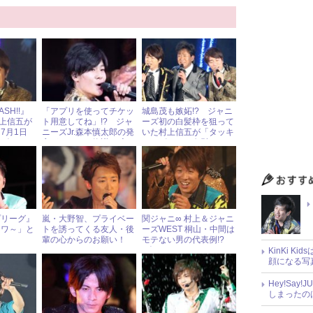
SH!!』
「アプリを使ってチケッ
城島茂も嫉妬!? ジャニ
上信五が
ト用意してね」!? ジャ
ーズ初の白髪枠を狙って
7月1日
ニーズJr.森本慎太郎の発
いた村上信五が「タッキ
ーズアイド
言がファンの物議を醸し
ーはビジネス白髪」
たワケ
プリーグ』
嵐・大野智、プライベー
関ジャニ∞ 村上＆ジャニ
ュワ～」と
トを誘ってくる友人・後
ーズWEST 桐山・中間は
輩の心からのお願い！
モテない男の代表例!?
3人のモテなさをラジオ
KinKi K
で公開判定！
顔になる写
Hey!Sa
しまったの