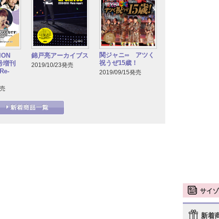
関ジャニ∞ アツく
TION
錦戸亮アーカイブス
祝うぜ15歳！
月号増刊
2019/10/23発売
e-
2019/09/15発売
発売
サイゾ
新着