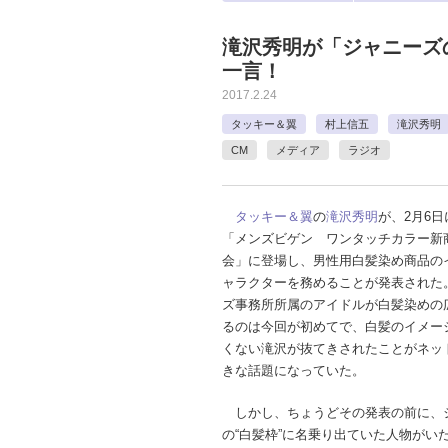
滝沢秀明が「ジャニーズ
一言！
2017.2.24
タッキー＆翼
村上信五
滝沢秀明
CM
メディア
ラジオ
タッキー＆翼
の
滝沢秀明
が、2月6
「メンズビゲン ワンタッチカラー新
会」に登場し、男性用白髪染め商品の
ャラクターを務めることが発表された
ズ事務所所属のアイドルが白髪染めの
るのは今回が初めてで、白髪のイメー
くない滝沢が抜てきされたことがネッ
きな話題になっていた。
しかし、ちょうどその発表の前に、
の“白髪枠”に名乗り出ていた人物がいた