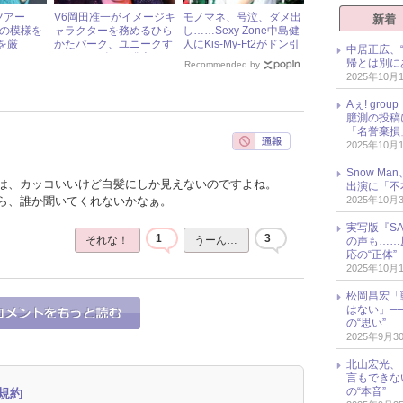
ツアー
V6岡田准一がイメージキ
モノマネ、号泣、ダメ出
新着
S』の模様を
ャラクターを務めるひら
し……Sexy Zone中島健
を厳
かたパーク、ユニークす
人にKis-My-Ft2がドン引
中居正広、
ステージを
ぎるサービスを発表！
き
帰とは別に
Recommended by
2025年10月
Aぇ! gr
臆測の投稿
「名誉棄損
2025年10月
Snow M
は、カッコいいけど白髪にしか見えないのですよね。
出演に「不
ら、誰か聞いてくれないかなぁ。
2025年10月
実写版『SA
1
3
それな！
うーん…
の声も……
応の“正体”
2025年10月
松岡昌宏「
はない」─
の“思い”
2025年9月3
北山宏光、
言もできな
の“本音”
規約