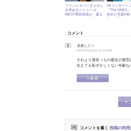
ファンレターにダメ出し
V6コンサート
を求めるジャニーズ
『The ONE
WEST濱田崇裕が、最も
収めた写真5枚
印象に残ってる内容と
選！ 最高の
は？
堪能あれ！
コメント
名無しだＪ
2017年2月25日 12:16 PM
それより屋良っちの最近の髪型
生えても恥ずかしくない年齢な
コメントを書く
投稿の利用