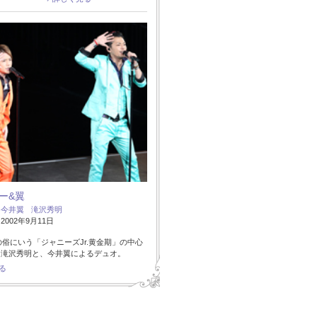
ー&翼
：
今井翼
滝沢秀明
002年9月11日
代の俗にいう「ジャニーズJr.黄金期」の中心
た滝沢秀明と、今井翼によるデュオ。
る