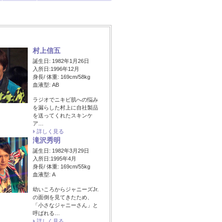
村上信五
誕生日: 1982年1月26日
入所日:1996年12月
身長/ 体重: 169cm/58kg
血液型: AB
ラジオでニキビ肌への悩み
を漏らした村上に自社製品
を送ってくれたスキンケ
ア…
詳しく見る
滝沢秀明
誕生日: 1982年3月29日
入所日:1995年4月
身長/ 体重: 169cm/55kg
血液型: A
幼いころからジャニーズJr.
の面倒を見てきたため、
「小さなジャニーさん」と
呼ばれる…
詳しく見る