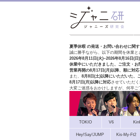
夏季休暇 の発送・お問い合わせに関
誠に勝手ながら、以下の期間を休業と
2026年8月11日(火)~2026年8月16日(日)
休業中にいただきました、ご注文・お
営業再開の8月17日(月)以降、順に対応
また、
8月8日(土)以降にいただいた、
8月17日(月)以降に対応
させていただく
大変ご迷惑をおかけしますが、
何卒ご
TOKIO
V6
Kin
Hey!Say!JUMP
Kis-My-Ft2