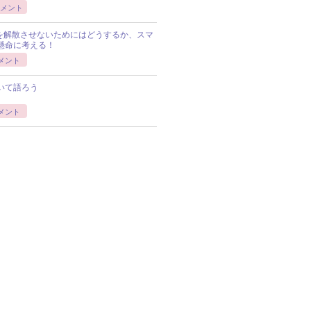
メント
Pを解散させないためにはどうするか、スマ
懸命に考える！
メント
いて語ろう
メント