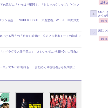
107
コ
アの近影に「やっぱり菊岡！」『おしゃれクリップ』“バック
SMA
オタが
ファン困惑……SUPER EIGHT・大倉忠義、WEST.・中間淳太
94
コ
嵐につ
報道で気になる過去の「結婚を前提に」発言と実業家モードの加速ぶ
93
コ
舞台で「オペラグラス使用禁止」「オレンジ色の洋服NG」の独自ル
ニュース』で“MC癖”発揮も……言動めぐり視聴者から疑問噴出