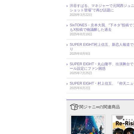
渋谷すばる、マネジャーで元関西ジュニ
ショット登場”で再び話題に
2026年3月22日
SixTONES・京本大我、“下ネタ”投稿で
もX投稿で物議醸した過去
2025年8月19日
SUPER EIGHT村上信五、新恋人
り
2025年8月9日
SUPER EIGHT・丸山隆平、出演
ール設定にファン困惑
2025年7月25日
SUPER EIGHT・村上信五、『仰天
2025年6月2日
関ジャニ∞の関連商品