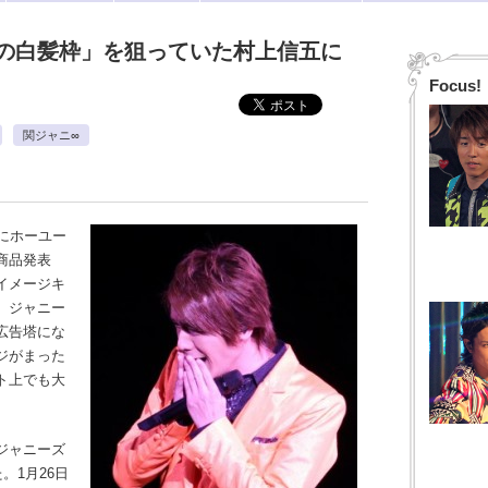
の白髪枠」を狙っていた村上信五に
Focus!
関ジャニ∞
日にホーユー
商品発表
イメージキ
。ジャニー
広告塔にな
ジがまった
ト上でも大
ジャニーズ
。1月26日