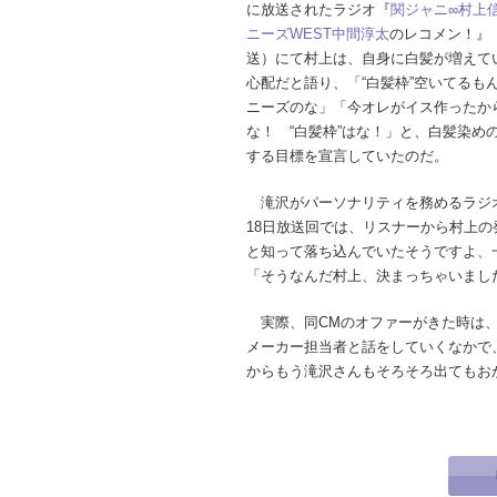
に放送されたラジオ『
関ジャニ∞
村上
ニーズWEST
中間淳太
のレコメン！』
送）にて村上は、自身に白髪が増えて
心配だと語り、「“白髪枠”空いてるも
ニーズのな」「今オレがイス作ったか
な！ “白髪枠”はな！」と、白髪染め
する目標を宣言していたのだ。
滝沢がパーソナリティを務めるラジオ
18日放送回では、リスナーから村上
と知って落ち込んでいたそうですよ、
「そうなんだ村上、決まっちゃいまし
実際、同CMのオファーがきた時は、
メーカー担当者と話をしていくなかで
からもう滝沢さんもそろそろ出てもお