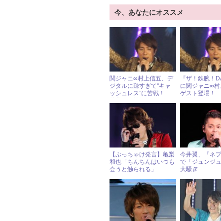
今、あなたにオススメ
関ジャニ∞村上信五、デ
『ザ！鉄腕！DA
ジタルに疎すぎて“キャ
に関ジャニ∞村
ッシュレス”に苦戦！
ゲスト登場！ 
後輩にも笑われる
（日）ジャニ
ル出演情報
【ぶっちゃけ発言】亀梨
今井翼、『ネ
和也「ちんちんはいつも
で「ジュンジ
会うと触られる」
大騒ぎ