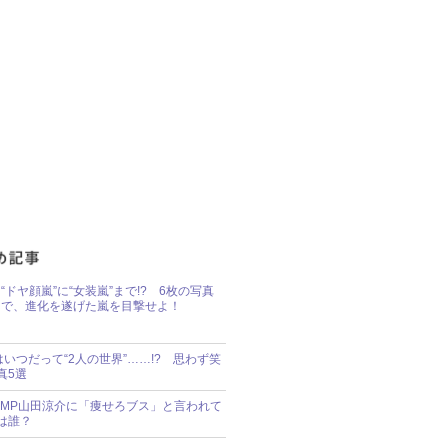
“ドヤ顔嵐”に“女装嵐”まで!? 6枚の写真
で、進化を遂げた嵐を目撃せよ！
idsはいつだって“2人の世界”……!? 思わず笑
真5選
y!JUMP山田涼介に「痩せろブス」と言われて
は誰？