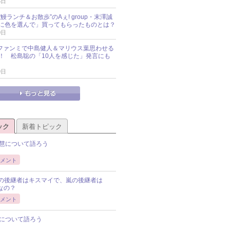
5日
鰻ランチ＆お散歩”のAぇ! group・末澤誠
に色を選んで」買ってもらったものとは？
0日
sz、ファンミで中島健人＆マリウス葉思わせる
！ 松島聡の「10人を感じた」発言にも
9日
ック
新着トピック
慧について語ろう
メント
Pの後継者はキスマイで、嵐の後継者は
Pなの？
メント
について語ろう