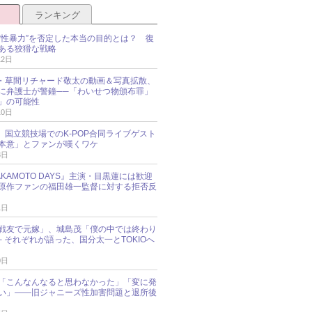
ランキング
“性暴力”を否定した本当の目的とは？ 復
ある狡猾な戦略
12日
oup・草間リチャード敬太の動画＆写真拡散、
に弁護士が警鐘──「わいせつ物頒布罪」
」の可能性
10日
an、国立競技場でのK-POP合同ライブゲスト
本意」とファンが嘆くワケ
3日
KAMOTO DAYS』主演・目黒蓮には歓迎
原作ファンの福田雄一監督に対する拒否反
1日
戦友で元嫁」、城島茂「僕の中では終わり
─ それぞれが語った、国分太一とTOKIOへ
0日
「こんなんなると思わなかった」「変に発
い」――旧ジャニーズ性加害問題と退所後