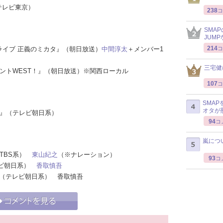
』（テレビ東京）
238
コ
SMA
JUM
214
スライブ 正義のミカタ』（朝日放送）
中間淳太
＋メンバー1
コ
三宅健
ジェントWEST！』（朝日放送）※関西ローカル
107
コ
SMA
オタが
ンス』（テレビ朝日系）
94
コ
嵐につ
（TBS系）
東山紀之
（※ナレーション）
93
コ
テレビ朝日系）
香取慎吾
N!!』（テレビ朝日系） 香取慎吾