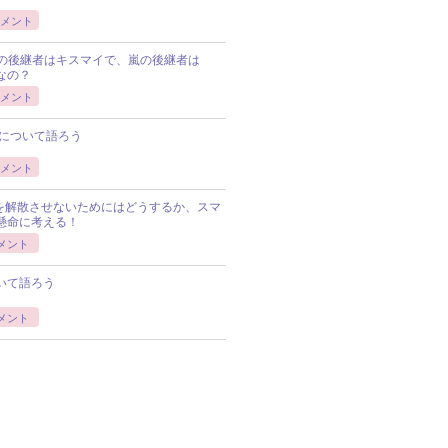
メント
Pの後継者はキスマイで、嵐の後継者は
Pなの？
メント
について語ろう
メント
Pを解散させないためにはどうするか、スマ
懸命に考える！
メント
いて語ろう
メント