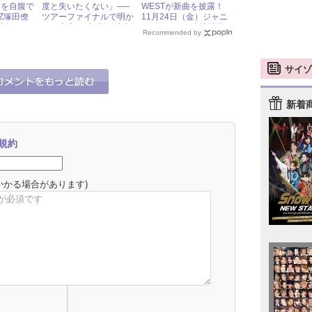
」を自腹で
度と失いたくない」──
WESTが新曲を披露！
-Z塚田僚
ツアーファイナルで明か
11月24日（金）ジャニ
伝説」
した本音と“意味深”演出
ーズアイドル出演情報
Recommended by
にファン騒然 « ジャニー
ズ研究会
サイゾ
新着
規約
かかる場合があります)