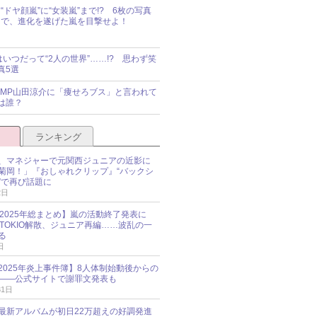
“ドヤ顔嵐”に“女装嵐”まで!? 6枚の写真
で、進化を遂げた嵐を目撃せよ！
idsはいつだって“2人の世界”……!? 思わず笑
真5選
y!JUMP山田涼介に「痩せろブス」と言われて
は誰？
ランキング
、マネジャーで元関西ジュニアの近影に
菊岡！」『おしゃれクリップ』“バックシ
”で再び話題に
2日
O 2025年総まとめ】嵐の活動終了発表に
N、TOKIO解散、ジュニア再編……波乱の一
る
日
esz 2025年炎上事件簿】8人体制始動後からの
――公式サイトで謝罪文発表も
31日
最新アルバムが初日22万超えの好調発進