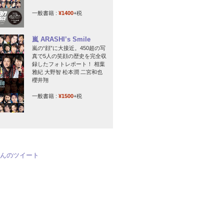
一般書籍 :
¥1400
+税
嵐 ARASHI’s Smile
嵐の“顔”に大接近。450超の写
真で5人の笑顔の歴史を完全収
録したフォトレポート！ 相葉
雅紀 大野智 松本潤 二宮和也
櫻井翔
一般書籍 :
¥1500
+税
jpさんのツイート