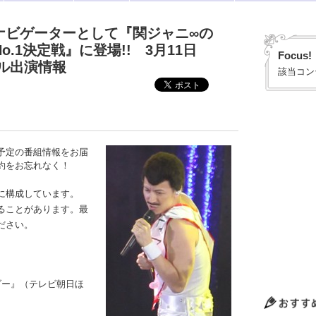
ナビゲーターとして『関ジャニ∞の
o.1決定戦』に登場!! 3月11日
Focus!
ル出演情報
該当コン
予定の番組情報をお届
約をお忘れなく！
に構成しています。
ることがあります。最
ださい。
ーダー』（テレビ朝日ほ