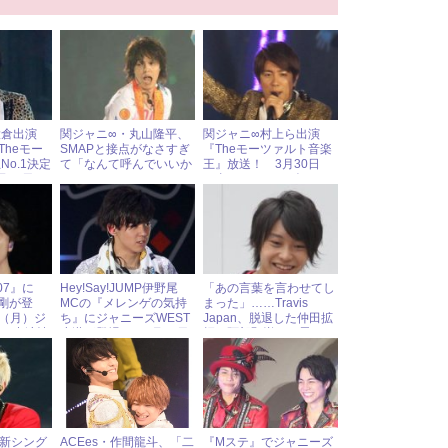
大倉出演
関ジャニ∞・丸山隆平、
関ジャニ∞村上ら出演
Theモー
SMAPと接点がなさすぎ
『Theモーツァルト音楽
o.1決定
て「なんて呼んでいいか
王』放送！ 3月30日
月29日
わからない」
（金）ジャニーズアイド
ーズアイド
ル出演情報
07』に
Hey!Say!JUMP伊野尾
「あの言葉を言わせてし
堂本剛が登
MCの『メレンゲの気持
まった」……Travis
日（月）ジ
ち』にジャニーズWEST
Japan、脱退した仲田拡
ドル出演情
小瀧が登場！ 1月20日
輝・阿部顕嵐への思いを
（土）ジャニーズアイド
語る！
ル出演情報
の最新シング
ACEes・作間龍斗、「二
『Mステ』でジャニーズ