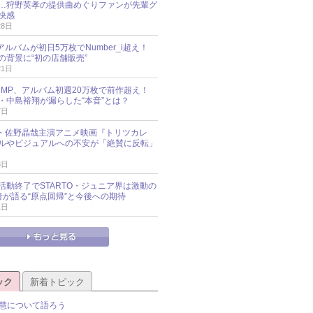
…狩野英孝の提供曲めぐりファンが先輩グ
快感
28日
新アルバムが初日5万枚でNumber_i超え！
の背景に“初の店舗販売”
21日
y!JUMP、アルバム初週20万枚で前作超え！
・中島裕翔が漏らした“本音”とは？
7日
oup・佐野晶哉主演アニメ映画『トリツカレ
ルやビジュアルへの不安が「絶賛に反転」
3日
活動終了でSTARTO・ジュニア界は激動の
識者が語る“原点回帰”と今後への期待
1日
ック
新着トピック
慧について語ろう