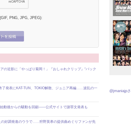
 (GIF, PNG, JPG, JPEG):
アの近影に「やっぱり菊岡！」『おしゃれクリップ』“バック
動終了発表にKAT-TUN、TOKIO解散、ジュニア再編……波乱の一
@jmania
】8人体制始動後からの騒動を回顧――公式サイトで謝罪文発表も
えの好調発進のウラで……狩野英孝の提供曲めぐりファンが先