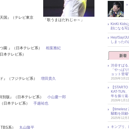
ック天国』（テレビ東京
「歌うまはだれじゃ～」
KinKi K
顔になる写
Hey!Sa
しまったの
うぶつ園 』（日本テレビ系）
相葉雅紀
（日本テレビ系）
新着
渋谷すばる
「やっぱり
ョット登場
レード』（フジテレビ系）
増田貴久
2026年3月2
【START
KAT-TU
年を振り返
very.特別版』（日本テレビ系）
小山慶一郎
2026年1月1
ス』（日本テレビ系）
手越祐也
【timel
騒動を回顧
2025年12月
キンプリ、
（TBS系）
丸山隆平