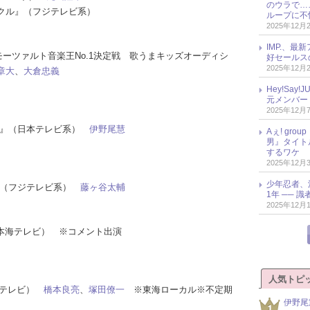
のウラで…
ロニクル』（フジテレビ系）
ループに不
2025年12月
IMP.、最
heモーツァルト音楽王No.1決定戦 歌うまキッズオーディシ
好セールス
2025年12月
章大
、
大倉忠義
Hey!Sa
元メンバー
2025年12月
持ち』（日本テレビ系）
伊野尾慧
Aぇ! gr
男』タイト
するワケ
2025年12月
少年忍者、
ズ』（フジテレビ系）
藤ヶ谷太輔
1年 ── 
2025年12月
c』（日本海テレビ） ※コメント出演
人気トピ
古屋テレビ）
橋本良亮
、
塚田僚一
※東海ローカル※不定期
伊野尾