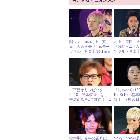
今、あなたにオススメ
関ジャニ∞の村上・安
村上・安田・
田・大倉司会『Theモー
『関ジャニ∞の
ツァルト音楽王No.1決定
ツァルト音楽王N
戦』が放送!! 5月5日
戦』放送！ 9
（金）ジャニーズアイド
（金）ジャニ
ル出演情報
ル出演情報
『平昌オリンピック
『しゃべくり0
2018 開幕特番』は、
KinKi Kids
中居正広MCで放送！ 2
場！ 7月10
月8日（木）ジャニーズ
ャニーズアイ
アイドル出演情報
報
堂本剛、今年の正月は
Sexy Zone