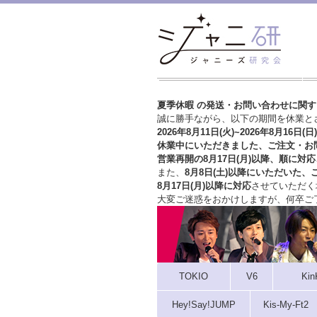
夏季休暇 の発送・お問い合わせに関
誠に勝手ながら、以下の期間を休業と
2026年8月11日(火)~2026年8月16日(日)
休業中にいただきました、ご注文・お
営業再開の8月17日(月)以降、順に対応
また、
8月8日(土)以降にいただいた、
8月17日(月)以降に対応
させていただく
大変ご迷惑をおかけしますが、
何卒ご
TOKIO
V6
Kin
Hey!Say!JUMP
Kis-My-Ft2