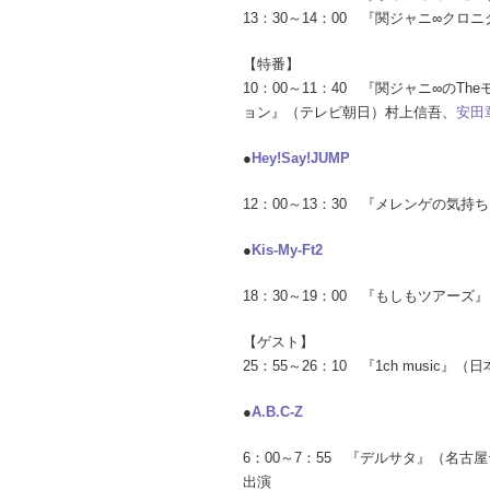
13：30～14：00 『関ジャニ∞ク
【特番】
10：00～11：40 『関ジャニ∞のT
ョン』（テレビ朝日）村上信吾、
安田
●
Hey!Say!JUMP
12：00～13：30 『メレンゲの気
●
Kis-My-Ft2
18：30～19：00 『もしもツアー
【ゲスト】
25：55～26：10 『1ch musi
●
A.B.C-Z
6：00～7：55 『デルサタ』（名
出演