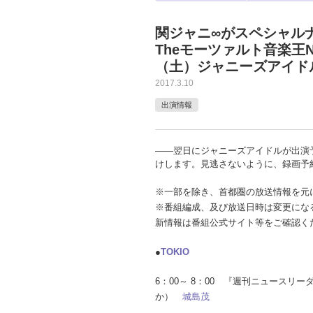
関ジャニ∞がスペシャル
Theモーツァルト音楽王N
（土）ジャニーズアイド
2017.3.10
出演情報
――翌日にジャニーズアイドルが出演
けします。見逃さないように、録画予
※一部を除き、首都圏の放送情報を元
※番組編成、及び放送日時は変更にな
新情報は番組公式サイト等をご確認く
●
TOKIO
6：00～ 8：00 『週刊ニュースリ
か）
城島茂