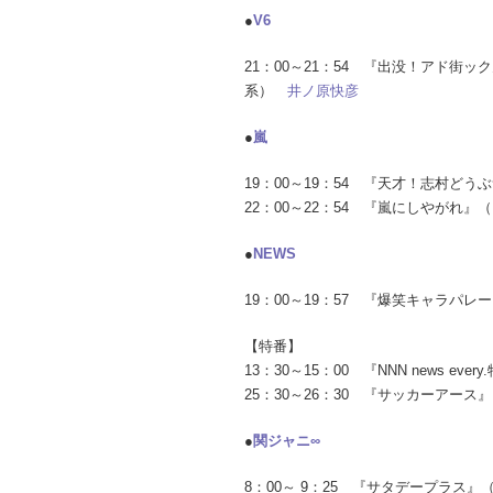
●
V6
21：00～21：54 『出没！アド街
系）
井ノ原快彦
●
嵐
19：00～19：54 『天才！志村ど
22：00～22：54 『嵐にしやがれ』
●
NEWS
19：00～19：57 『爆笑キャラパ
【特番】
13：30～15：00 『NNN news e
25：30～26：30 『サッカーアー
●
関ジャニ∞
8：00～ 9：25 『サタデープラス』