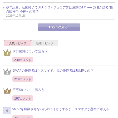
少年忍者、活動終了でSTARTO・ジュニア界は激動の1年 ── 識者が語る“原
点回帰”と今後への期待
2025年12月1日
人気トピック
新着トピック
伊野尾慧について語ろう
238
コメント
SMAPの後継者はキスマイで、嵐の後継者はJUMPなの？
214
コメント
三宅健について語ろう
107
コメント
SMAPを解散させないためにはどうするか、スマオタが懸命に考える！