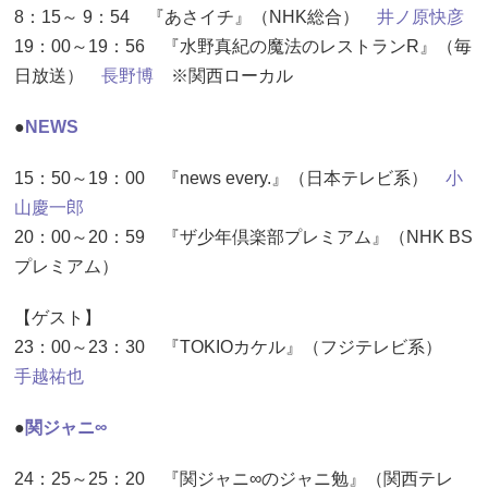
8：15～ 9：54 『あさイチ』（NHK総合）
井ノ原快彦
19：00～19：56 『水野真紀の魔法のレストランR』（毎
日放送）
長野博
※関西ローカル
●
NEWS
15：50～19：00 『news every.』（日本テレビ系）
小
山慶一郎
20：00～20：59 『ザ少年倶楽部プレミアム』（NHK BS
プレミアム）
【ゲスト】
23：00～23：30 『TOKIOカケル』（フジテレビ系）
手越祐也
●
関ジャニ∞
24：25～25：20 『関ジャニ∞のジャニ勉』（関西テレ