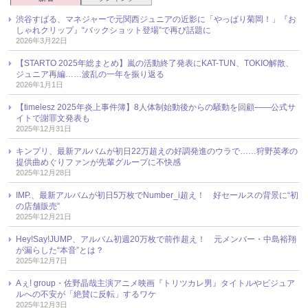
渋谷すばる、マネジャーで元関西ジュニアの近影に「やっぱり菊岡！」『お
しゃれクリップ』“バックショット登場”で再び話題に
2026年3月22日
【STARTO 2025年総まとめ】嵐の活動終了発表にKAT-TUN、TOKIO解散、
ジュニア再編……波乱の一年を振り返る
2026年1月1日
【timelesz 2025年炎上事件簿】8人体制始動後からの騒動を回顧――公式サ
イトで謝罪文発表も
2025年12月31日
キンプリ、最新アルバムが初日22万超えの好調発進のウラで……狩野英孝の
提供曲めぐりファンが先輩グループに不快感
2025年12月28日
IMP.、最新アルバムが初日5万枚でNumber_i超え！ 好セールスの背景に“初
の店舗販売”
2025年12月21日
Hey!Say!JUMP、アルバム初週20万枚で前作超え！ 元メンバー・中島裕翔
が漏らした“本音”とは？
2025年12月7日
Aぇ! group・佐野晶哉主演アニメ映画『トリツカレ男』タイトルやビジュア
ルへの不安が「絶賛に反転」するワケ
2025年12月3日