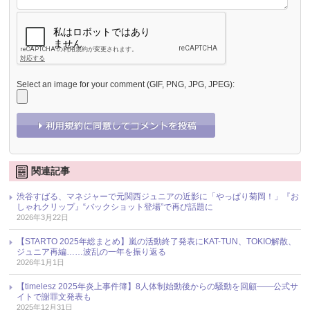
Select an image for your comment (GIF, PNG, JPG, JPEG):
関連記事
渋谷すばる、マネジャーで元関西ジュニアの近影に「やっぱり菊岡！」『お
しゃれクリップ』“バックショット登場”で再び話題に
2026年3月22日
【STARTO 2025年総まとめ】嵐の活動終了発表にKAT-TUN、TOKIO解散、
ジュニア再編……波乱の一年を振り返る
2026年1月1日
【timelesz 2025年炎上事件簿】8人体制始動後からの騒動を回顧――公式サ
イトで謝罪文発表も
2025年12月31日