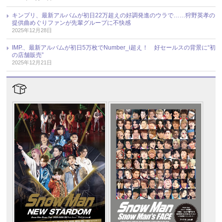
キンプリ、最新アルバムが初日22万超えの好調発進のウラで……狩野英孝の
提供曲めぐりファンが先輩グループに不快感
2025年12月28日
IMP.、最新アルバムが初日5万枚でNumber_i超え！ 好セールスの背景に“初
の店舗販売”
2025年12月21日