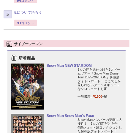
94
コメント
嵐について語ろう
93
コメント
サイゾーウーマン
新着商品
Snow Man NEW STARDOM
9人の絆を見せつけた5大ドー
ムツアー「Snow Man Dome
Tour 2025-2026 ON」を徹底
フォトレポート！ ここでしか
見られないクール＆キュート
なソロショットも要...
一般書籍 :
¥1600
+税
Snow Man Snow Man's Face
Snow Manメンバーの笑顔に大
接近！ 9人の“顔”だけを全
450ショット超コレクションし
た保存版フォトレポート！