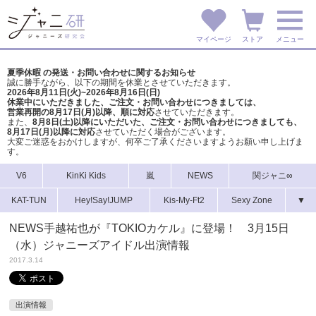
マイページ
ストア
メニュー
夏季休暇 の発送・お問い合わせに関するお知らせ
誠に勝手ながら、以下の期間を休業とさせていただきます。
2026年8月11日(火)~2026年8月16日(日)
休業中にいただきました、ご注文・お問い合わせにつきましては、
営業再開の8月17日(月)以降、順に対応
させていただきます。
また、
8月8日(土)以降にいただいた、ご注文・
お問い合わせにつきましても、
8月17日(月)以降に対応
させていただく場合がございます。
大変ご迷惑をおかけしますが、
何卒ご了承くださいますようお願い申し上げま
す。
V6
KinKi Kids
嵐
NEWS
関ジャニ∞
KAT-TUN
Hey!Say!JUMP
Kis-My-Ft2
Sexy Zone
▼
NEWS手越祐也が『TOKIOカケル』に登場！ 3月15日
（水）ジャニーズアイドル出演情報
2017.3.14
出演情報