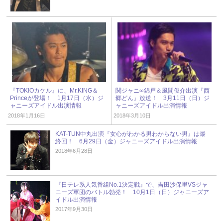
『TOKIOカケル』に、Mr.KING＆
関ジャニ∞錦戸＆風間俊介出演『西
Princeが登場！ 1月17日（水）ジ
郷どん』放送！ 3月11日（日）ジ
ャニーズアイドル出演情報
ャニーズアイドル出演情報
2018年1月16日
2018年3月10日
KAT-TUN中丸出演『女心がわかる男わからない男』は最
終回！ 6月29日（金）ジャニーズアイドル出演情報
2018年6月28日
『日テレ系人気番組No.1決定戦』で、吉田沙保里VSジャ
ニーズ軍団のバトル勃発！ 10月1日（日）ジャニーズア
イドル出演情報
2017年9月30日