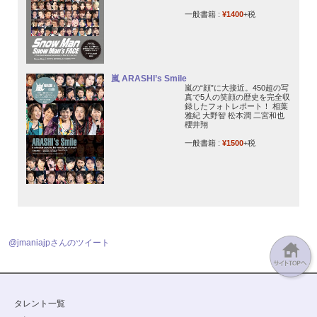
一般書籍 :
¥1400
+税
嵐 ARASHI’s Smile
嵐の“顔”に大接近。450超の写
真で5人の笑顔の歴史を完全収
録したフォトレポート！ 相葉
雅紀 大野智 松本潤 二宮和也
櫻井翔
一般書籍 :
¥1500
+税
@jmaniajpさんのツイート
タレント一覧