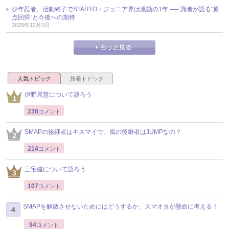
少年忍者、活動終了でSTARTO・ジュニア界は激動の1年 ── 識者が語る“原
点回帰”と今後への期待
2025年12月1日
人気トピック
新着トピック
伊野尾慧について語ろう
238
コメント
SMAPの後継者はキスマイで、嵐の後継者はJUMPなの？
214
コメント
三宅健について語ろう
107
コメント
SMAPを解散させないためにはどうするか、スマオタが懸命に考える！
94
コメント