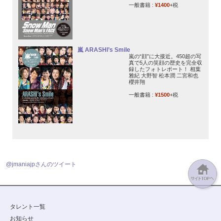
一般書籍 :
¥1400
+税
嵐 ARASHI’s Smile
嵐の“顔”に大接近。450超の写
真で5人の笑顔の歴史を完全収
録したフォトレポート！ 相葉
雅紀 大野智 松本潤 二宮和也
櫻井翔
一般書籍 :
¥1500
+税
@jmaniajpさんのツイート
タレント一覧
お知らせ