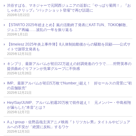
渋谷すばる、マネジャーで元関西ジュニアの近影に「やっぱり菊岡！」『お
しゃれクリップ』“バックショット登場”で再び話題に
2026年3月22日
【STARTO 2025年総まとめ】嵐の活動終了発表にKAT-TUN、TOKIO解散、
ジュニア再編……波乱の一年を振り返る
2026年1月1日
【timelesz 2025年炎上事件簿】8人体制始動後からの騒動を回顧――公式サ
イトで謝罪文発表も
2025年12月31日
キンプリ、最新アルバムが初日22万超えの好調発進のウラで……狩野英孝の
提供曲めぐりファンが先輩グループに不快感
2025年12月28日
IMP.、最新アルバムが初日5万枚でNumber_i超え！ 好セールスの背景に“初
の店舗販売”
2025年12月21日
Hey!Say!JUMP、アルバム初週20万枚で前作超え！ 元メンバー・中島裕翔
が漏らした“本音”とは？
2025年12月7日
Aぇ! group・佐野晶哉主演アニメ映画『トリツカレ男』タイトルやビジュア
ルへの不安が「絶賛に反転」するワケ
2025年12月3日