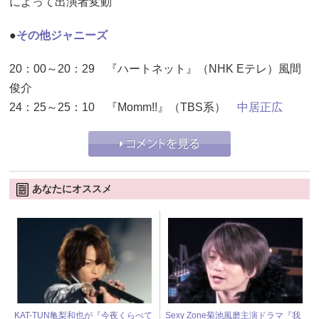
によって出演者変動
●
その他ジャニーズ
20：00～20：29 『ハートネット』（NHK Eテレ）風間
俊介
24：25～25：10 『Momm!!』（TBS系）
中居正広
あなたにオススメ
KAT-TUN亀梨和也が『今夜くらべて
Sexy Zone菊池風磨主演ドラマ『我