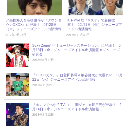
Jr.高橋海人＆高橋優斗が『ダウンタ
Kis-My-Ft2『Mステ』で新曲披
ウンDXDX』に登場！ 9月28日
露！ 12月1日（金）ジャニーズア
（木）ジャニーズアイドル出演情報
イドル出演情報
2017年9月27日
2017年11月30日
Sexy Zoneが『ミュージックステーション』に登場！ 5
月18日（金）ジャニーズアイドル出演情報 « ジャニーズ
研究会
2018年5月17日
『TOKIOカケル』は菅田将暉＆桐谷健太が大暴れ!? 11月
22日（水）ジャニーズアイドル出演情報
2017年11月21日
『ホンマでっか!? TV』に、関ジャニ∞錦戸亮が登場！ 2
月14日（水）ジャニーズアイドル出演情報
2018年2月13日