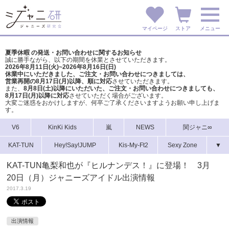
マイページ
ストア
メニュー
夏季休暇 の発送・お問い合わせに関するお知らせ
誠に勝手ながら、以下の期間を休業とさせていただきます。
2026年8月11日(火)~2026年8月16日(日)
休業中にいただきました、ご注文・お問い合わせにつきましては、
営業再開の8月17日(月)以降、順に対応
させていただきます。
また、
8月8日(土)以降にいただいた、ご注文・
お問い合わせにつきましても、
8月17日(月)以降に対応
させていただく場合がございます。
大変ご迷惑をおかけしますが、
何卒ご了承くださいますようお願い申し上げま
す。
V6
KinKi Kids
嵐
NEWS
関ジャニ∞
KAT-TUN
Hey!Say!JUMP
Kis-My-Ft2
Sexy Zone
▼
KAT-TUN亀梨和也が『ヒルナンデス！』に登場！ 3月
20日（月）ジャニーズアイドル出演情報
2017.3.19
出演情報