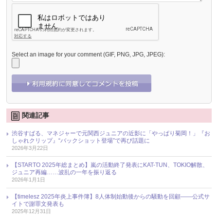
Select an image for your comment (GIF, PNG, JPG, JPEG):
関連記事
渋谷すばる、マネジャーで元関西ジュニアの近影に「やっぱり菊岡！」『お
しゃれクリップ』“バックショット登場”で再び話題に
2026年3月22日
【STARTO 2025年総まとめ】嵐の活動終了発表にKAT-TUN、TOKIO解散、
ジュニア再編……波乱の一年を振り返る
2026年1月1日
【timelesz 2025年炎上事件簿】8人体制始動後からの騒動を回顧――公式サ
イトで謝罪文発表も
2025年12月31日