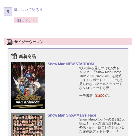
嵐について語ろう
93
コメント
サイゾーウーマン
新着商品
Snow Man NEW STARDOM
9人の絆を見せつけた5大ドー
ムツアー「Snow Man Dome
Tour 2025-2026 ON」を徹底
フォトレポート！ ここでしか
見られないクール＆キュート
なソロショットも要...
一般書籍 :
¥1600
+税
Snow Man Snow Man's Face
Snow Manメンバーの笑顔に大
接近！ 9人の“顔”だけを全
450ショット超コレクションし
た保存版フォトレポート！