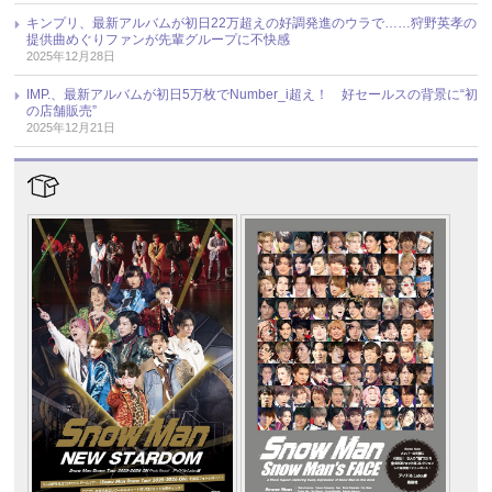
キンプリ、最新アルバムが初日22万超えの好調発進のウラで……狩野英孝の
提供曲めぐりファンが先輩グループに不快感
2025年12月28日
IMP.、最新アルバムが初日5万枚でNumber_i超え！ 好セールスの背景に“初
の店舗販売”
2025年12月21日