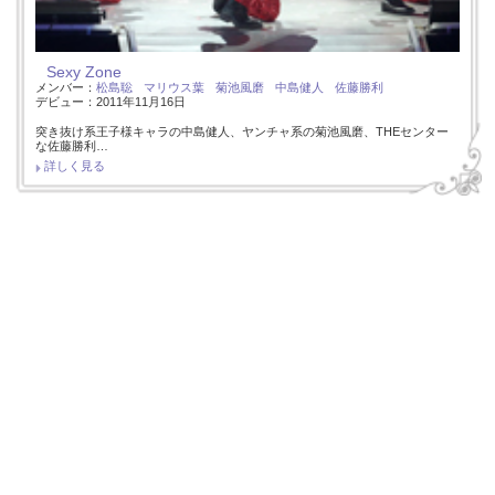
Sexy Zone
メンバー：
松島聡
マリウス葉
菊池風磨
中島健人
佐藤勝利
デビュー：2011年11月16日
突き抜け系王子様キャラの中島健人、ヤンチャ系の菊池風磨、THEセンター
な佐藤勝利…
詳しく見る