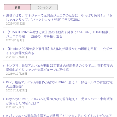
新着
ランキング
渋谷すばる、マネジャーで元関西ジュニアの近影に「やっぱり菊岡！」『お
しゃれクリップ』“バックショット登場”で再び話題に
2026年3月22日
【STARTO 2025年総まとめ】嵐の活動終了発表にKAT-TUN、TOKIO解散、
ジュニア再編……波乱の一年を振り返る
2026年1月1日
【timelesz 2025年炎上事件簿】8人体制始動後からの騒動を回顧――公式サ
イトで謝罪文発表も
2025年12月31日
キンプリ、最新アルバムが初日22万超えの好調発進のウラで……狩野英孝の
提供曲めぐりファンが先輩グループに不快感
2025年12月28日
IMP.、最新アルバムが初日5万枚でNumber_i超え！ 好セールスの背景に“初
の店舗販売”
2025年12月21日
Hey!Say!JUMP、アルバム初週20万枚で前作超え！ 元メンバー・中島裕翔
が漏らした“本音”とは？
2025年12月7日
Aぇ! group・佐野晶哉主演アニメ映画『トリツカレ男』タイトルやビジュア