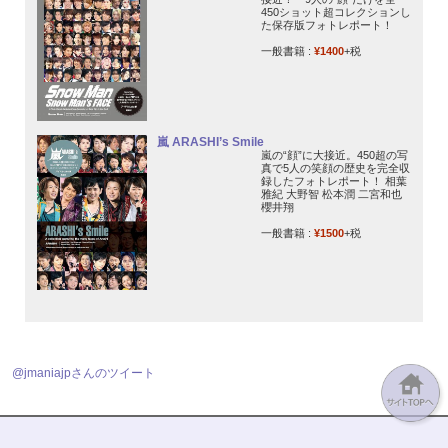
450ショット超コレクションし
た保存版フォトレポート！
一般書籍 :
¥1400
+税
嵐 ARASHI’s Smile
嵐の“顔”に大接近。450超の写
真で5人の笑顔の歴史を完全収
録したフォトレポート！ 相葉
雅紀 大野智 松本潤 二宮和也
櫻井翔
一般書籍 :
¥1500
+税
@jmaniajpさんのツイート