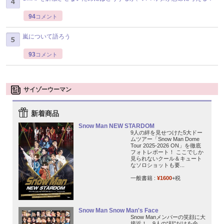
94
コメント
嵐について語ろう
93
コメント
サイゾーウーマン
新着商品
Snow Man NEW STARDOM
9人の絆を見せつけた5大ドー
ムツアー「Snow Man Dome
Tour 2025-2026 ON」を徹底
フォトレポート！ ここでしか
見られないクール＆キュート
なソロショットも要...
一般書籍 :
¥1600
+税
Snow Man Snow Man's Face
Snow Manメンバーの笑顔に大
接近！ 9人の“顔”だけを全