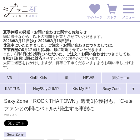
マイページ
ストア
メニュー
夏季休暇 の発送・お問い合わせに関するお知らせ
誠に勝手ながら、以下の期間を休業とさせていただきます。
2026年8月11日(火)~2026年8月16日(日)
休業中にいただきました、ご注文・お問い合わせにつきましては、
営業再開の8月17日(月)以降、順に対応
させていただきます。
また、
8月8日(土)以降にいただいた、ご注文・
お問い合わせにつきましても、
8月17日(月)以降に対応
させていただく場合がございます。
大変ご迷惑をおかけしますが、
何卒ご了承くださいますようお願い申し上げま
す。
V6
KinKi Kids
嵐
NEWS
関ジャニ∞
KAT-TUN
Hey!Say!JUMP
Kis-My-Ft2
Sexy Zone
▼
Sexy Zone「ROCK THA TOWN」週間1位獲得も、°C-ute
ファンとの間にバトルが発生する事態に
2017.4.5
Sexy Zone