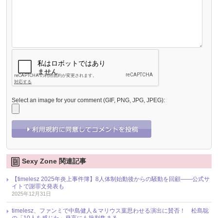
Select an image for your comment (GIF, PNG, JPG, JPEG):
Sexy Zone 関連記事
【timelesz 2025年炎上事件簿】8人体制始動後からの騒動を回顧――公式サ
イトで謝罪文発表も
2025年12月31日
timelesz、ファンミで中島健人＆マリウス葉思わせる演出に賛否！ 松島聡
の「10人を感じた」発言にも批判集まる