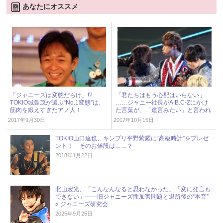
あなたにオススメ
「ジャニーズは変態だらけ」!?
「君たちはもう心配はいらない」
TOKIO城島茂が選ぶ“No.1変態”は、
……ジャニー社長がA.B.C-Zにかけ
筋肉を鍛えすぎたアノ人！
た言葉が、「遺言みたい」と言われ
るワケ
2017年9月30日
2017年10月15日
TOKIO山口達也、キンプリ平野紫耀に“高級時計”をプレゼ
ント！ そのお値段は……？
2018年1月22日
北山宏光、「こんなんなると思わなかった」「変に発言も
できない」――旧ジャニーズ性加害問題と退所後の“本音”
« ジャニーズ研究会
2025年9月25日