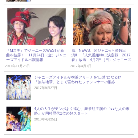
『Mステ』でジャニーズWESTが新
嵐、NEWS、関ジャニ∞ら多数出
曲を披露！ 11月24日（金）ジャニ
演!! 『人気番組No.1決定戦 2017
ーズアイドル出演情報
春』放送 4月2日（日）ジャニーズ
アイドル出演情報
2017年11月23日
2017年4月1日
ジャニーズアイドルが横浜アリーナを“出禁”になる!?
「無法地帯」とまで言われたファンマナーの酷さ
2017年9月27日
4人の人生がテンポよく進む、舞祭組主演の『○○な人の末
路』が同枠歴代2位の好スタート
2018年4月25日