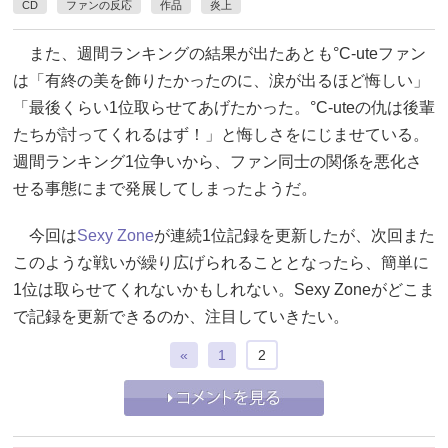
CD
ファンの反応
作品
炎上
また、週間ランキングの結果が出たあとも°C-uteファン
は「有終の美を飾りたかったのに、涙が出るほど悔しい」
「最後くらい1位取らせてあげたかった。°C-uteの仇は後輩
たちが討ってくれるはず！」と悔しさをにじませている。
週間ランキング1位争いから、ファン同士の関係を悪化さ
せる事態にまで発展してしまったようだ。
今回は
Sexy Zone
が連続1位記録を更新したが、次回また
このような戦いが繰り広げられることとなったら、簡単に
1位は取らせてくれないかもしれない。Sexy Zoneがどこま
で記録を更新できるのか、注目していきたい。
«
1
2