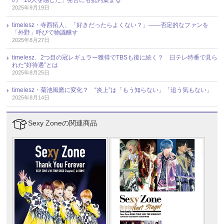
2025年9月19日
timelesz・寺西拓人、「好きだったらよくない？」――否定的なファンを
「外野」呼びで物議醸す
2025年8月27日
timelesz、2つ目の冠レギュラー獲得でTBSも後に続く？ 日テレ特番で見ら
れた“好待遇”とは
2025年8月25日
timelesz・菊池風磨に変化？ “炎上”は「もう知らない」「追う気もない」
2025年8月14日
Sexy Zoneの関連商品