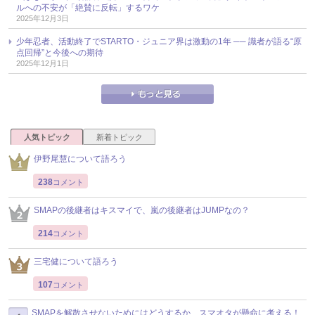
ルへの不安が「絶賛に反転」するワケ
2025年12月3日
少年忍者、活動終了でSTARTO・ジュニア界は激動の1年 ── 識者が語る“原
点回帰”と今後への期待
2025年12月1日
人気トピック
新着トピック
伊野尾慧について語ろう
238
コメント
SMAPの後継者はキスマイで、嵐の後継者はJUMPなの？
214
コメント
三宅健について語ろう
107
コメント
SMAPを解散させないためにはどうするか、スマオタが懸命に考える！