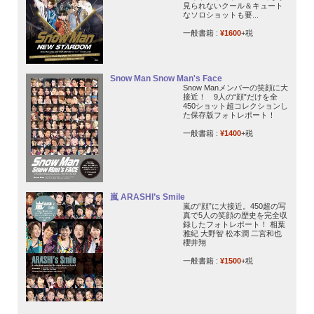
見られないクール＆キュート
なソロショットも要...
一般書籍 :
¥1600
+税
Snow Man Snow Man's Face
Snow Manメンバーの笑顔に大
接近！ 9人の“顔”だけを全
450ショット超コレクションし
た保存版フォトレポート！
一般書籍 :
¥1400
+税
嵐 ARASHI’s Smile
嵐の“顔”に大接近。450超の写
真で5人の笑顔の歴史を完全収
録したフォトレポート！ 相葉
雅紀 大野智 松本潤 二宮和也
櫻井翔
一般書籍 :
¥1500
+税