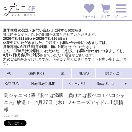
マイページ
ストア
メニュー
夏季休暇 の発送・お問い合わせに関するお知らせ
誠に勝手ながら、以下の期間を休業とさせていただきます。
2026年8月11日(火)~2026年8月16日(日)
休業中にいただきました、ご注文・お問い合わせにつきましては、
営業再開の8月17日(月)以降、順に対応
させていただきます。
また、
8月8日(土)以降にいただいた、ご注文・
お問い合わせにつきましても、
8月17日(月)以降に対応
させていただく場合がございます。
大変ご迷惑をおかけしますが、
何卒ご了承くださいますようお願い申し上げま
す。
V6
KinKi Kids
嵐
NEWS
関ジャニ∞
KAT-TUN
Hey!Say!JUMP
Kis-My-Ft2
Sexy Zone
▼
関ジャニ∞出演『勝てば満腹！負ければ腹ペコ！ペコジャ
ニ∞』放送！ 4月27日（木）ジャニーズアイドル出演情
報
2017.4.26