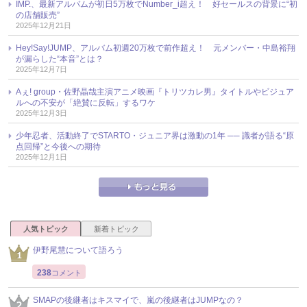
IMP.、最新アルバムが初日5万枚でNumber_i超え！ 好セールスの背景に“初
の店舗販売”
2025年12月21日
Hey!Say!JUMP、アルバム初週20万枚で前作超え！ 元メンバー・中島裕翔
が漏らした“本音”とは？
2025年12月7日
Aぇ! group・佐野晶哉主演アニメ映画『トリツカレ男』タイトルやビジュア
ルへの不安が「絶賛に反転」するワケ
2025年12月3日
少年忍者、活動終了でSTARTO・ジュニア界は激動の1年 ── 識者が語る“原
点回帰”と今後への期待
2025年12月1日
人気トピック
新着トピック
伊野尾慧について語ろう
238
コメント
SMAPの後継者はキスマイで、嵐の後継者はJUMPなの？