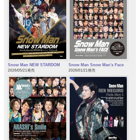
Snow Man NEW STARDOM
Snow Man Snow Man's Face
2026/05/21発売
2026/01/21発売