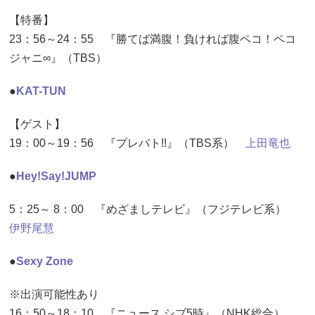
【特番】
23：56～24：55 『勝てば満腹！負ければ腹ペコ！ペコ
ジャニ∞』（TBS）
●
KAT-TUN
【ゲスト】
19：00～19：56 『プレバト!!』（TBS系）
上田竜也
●
Hey!Say!JUMP
5：25～ 8：00 『めざましテレビ』（フジテレビ系）
伊野尾慧
●
Sexy Zone
※出演可能性あり
16：50～18：10 『ニュース シブ5時』（NHK総合）