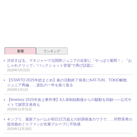
新着
ランキング
渋谷すばる、マネジャーで元関西ジュニアの近影に「やっぱり菊岡！」『お
しゃれクリップ』“バックショット登場”で再び話題に
2026年3月22日
【STARTO 2025年総まとめ】嵐の活動終了発表にKAT-TUN、TOKIO解散、
ジュニア再編……波乱の一年を振り返る
2026年1月1日
【timelesz 2025年炎上事件簿】8人体制始動後からの騒動を回顧――公式サ
イトで謝罪文発表も
2025年12月31日
キンプリ、最新アルバムが初日22万超えの好調発進のウラで……狩野英孝の
提供曲めぐりファンが先輩グループに不快感
2025年12月28日