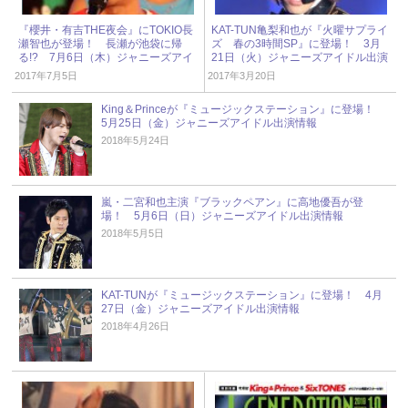
『櫻井・有吉THE夜会』にTOKIO長
KAT-TUN亀梨和也が『火曜サプライ
瀬智也が登場！ 長瀬が池袋に帰
ズ 春の3時間SP』に登場！ 3月
る!? 7月6日（木）ジャニーズアイ
21日（火）ジャニーズアイドル出演
ドル出演情報
情報
2017年7月5日
2017年3月20日
King＆Princeが『ミュージックステーション』に登場！
5月25日（金）ジャニーズアイドル出演情報
2018年5月24日
嵐・二宮和也主演『ブラックペアン』に高地優吾が登
場！ 5月6日（日）ジャニーズアイドル出演情報
2018年5月5日
KAT-TUNが『ミュージックステーション』に登場！ 4月
27日（金）ジャニーズアイドル出演情報
2018年4月26日