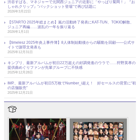
渋谷すばる、マネジャーで元関西ジュニアの近影に「やっぱり菊岡！」『お
しゃれクリップ』“バックショット登場”で再び話題に
2026年3月22日
【STARTO 2025年総まとめ】嵐の活動終了発表にKAT-TUN、TOKIO解散、
ジュニア再編……波乱の一年を振り返る
2026年1月1日
【timelesz 2025年炎上事件簿】8人体制始動後からの騒動を回顧――公式サ
イトで謝罪文発表も
2025年12月31日
キンプリ、最新アルバムが初日22万超えの好調発進のウラで……狩野英孝の
提供曲めぐりファンが先輩グループに不快感
2025年12月28日
IMP.、最新アルバムが初日5万枚でNumber_i超え！ 好セールスの背景に“初
の店舗販売”
2025年12月21日