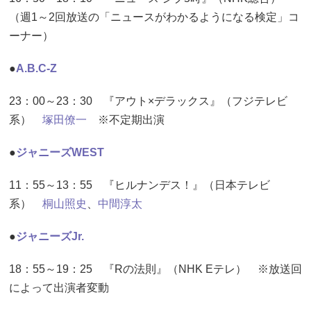
（週1～2回放送の「ニュースがわかるようになる検定」コ
ーナー）
●
A.B.C-Z
23：00～23：30 『アウト×デラックス』（フジテレビ
系）
塚田僚一
※不定期出演
●
ジャニーズWEST
11：55～13：55 『ヒルナンデス！』（日本テレビ
系）
桐山照史
、
中間淳太
●
ジャニーズJr.
18：55～19：25 『Rの法則』（NHK Eテレ） ※放送回
によって出演者変動