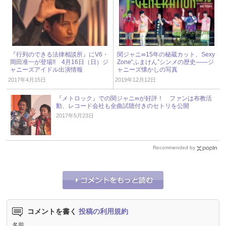
『行列のできる法律相談所』にV6・
関ジャニ∞15年の秘蔵カット、Sexy
岡田准一が登場!! 4月16日（日）ジ
Zone“ふまけん”シンメの歴史――ジ
ャニーズアイドル出演情報
ャニーズ懐かしの写真
2017年4月15日
2019年12月12日
『メトロック』での関ジャニ∞が好評！ ファンは布教活
動、レコード会社も全曲試聴付きのセトリを公開
2017年5月23日
Recommended by
コメントを書く
投稿の利用規約
名前