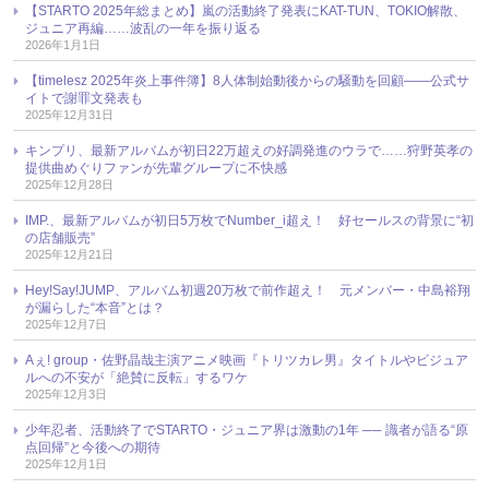
【STARTO 2025年総まとめ】嵐の活動終了発表にKAT-TUN、TOKIO解散、
ジュニア再編……波乱の一年を振り返る
2026年1月1日
【timelesz 2025年炎上事件簿】8人体制始動後からの騒動を回顧――公式サ
イトで謝罪文発表も
2025年12月31日
キンプリ、最新アルバムが初日22万超えの好調発進のウラで……狩野英孝の
提供曲めぐりファンが先輩グループに不快感
2025年12月28日
IMP.、最新アルバムが初日5万枚でNumber_i超え！ 好セールスの背景に“初
の店舗販売”
2025年12月21日
Hey!Say!JUMP、アルバム初週20万枚で前作超え！ 元メンバー・中島裕翔
が漏らした“本音”とは？
2025年12月7日
Aぇ! group・佐野晶哉主演アニメ映画『トリツカレ男』タイトルやビジュア
ルへの不安が「絶賛に反転」するワケ
2025年12月3日
少年忍者、活動終了でSTARTO・ジュニア界は激動の1年 ── 識者が語る“原
点回帰”と今後への期待
2025年12月1日