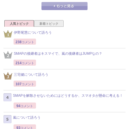
人気トピック
新着トピック
伊野尾慧について語ろう
238
コメント
SMAPの後継者はキスマイで、嵐の後継者はJUMPなの？
214
コメント
三宅健について語ろう
107
コメント
SMAPを解散させないためにはどうするか、スマオタが懸命に考える！
94
コメント
嵐について語ろう
93
コメント