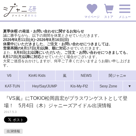
マイページ
ストア
メニュー
夏季休暇 の発送・お問い合わせに関するお知らせ
誠に勝手ながら、以下の期間を休業とさせていただきます。
2026年8月11日(火)~2026年8月16日(日)
休業中にいただきました、ご注文・お問い合わせにつきましては、
営業再開の8月17日(月)以降、順に対応
させていただきます。
また、
8月8日(土)以降にいただいた、ご注文・
お問い合わせにつきましても、
8月17日(月)以降に対応
させていただく場合がございます。
大変ご迷惑をおかけしますが、
何卒ご了承くださいますようお願い申し上げま
す。
V6
KinKi Kids
嵐
NEWS
関ジャニ∞
KAT-TUN
Hey!Say!JUMP
Kis-My-Ft2
Sexy Zone
▼
『VS嵐』にTOKIO松岡昌宏がプラスワンゲストとして登
場！ 5月4日（木）ジャニーズアイドル出演情報
2017.5.3
出演情報