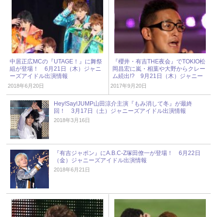
中居正広MCの『UTAGE！』に舞祭
『櫻井・有吉THE夜会』でTOKIO松
組が登場！ 6月21日（木）ジャニ
岡昌宏に嵐・相葉や大野からクレー
ーズアイドル出演情報
ム続出!? 9月21日（木）ジャニー
ズアイドル出演情報
2018年6月20日
2017年9月20日
Hey!Say!JUMP山田涼介主演『もみ消して冬』が最終
回！ 3月17日（土）ジャニーズアイドル出演情報
2018年3月16日
『有吉ジャポン』にA.B.C-Z塚田僚一が登場！ 6月22日
（金）ジャニーズアイドル出演情報
2018年6月21日