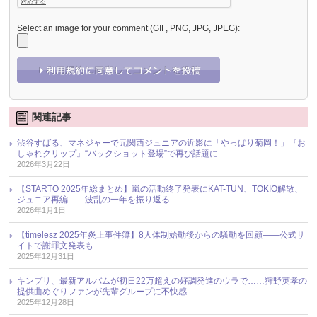
Select an image for your comment (GIF, PNG, JPG, JPEG):
関連記事
渋谷すばる、マネジャーで元関西ジュニアの近影に「やっぱり菊岡！」『お
しゃれクリップ』“バックショット登場”で再び話題に
2026年3月22日
【STARTO 2025年総まとめ】嵐の活動終了発表にKAT-TUN、TOKIO解散、
ジュニア再編……波乱の一年を振り返る
2026年1月1日
【timelesz 2025年炎上事件簿】8人体制始動後からの騒動を回顧――公式サ
イトで謝罪文発表も
2025年12月31日
キンプリ、最新アルバムが初日22万超えの好調発進のウラで……狩野英孝の
提供曲めぐりファンが先輩グループに不快感
2025年12月28日