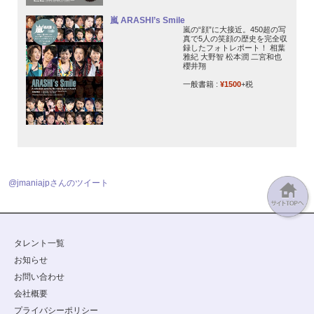
嵐 ARASHI’s Smile
嵐の“顔”に大接近。450超の写
真で5人の笑顔の歴史を完全収
録したフォトレポート！ 相葉
雅紀 大野智 松本潤 二宮和也
櫻井翔
一般書籍 :
¥1500
+税
@jmaniajpさんのツイート
タレント一覧
お知らせ
お問い合わせ
会社概要
プライバシーポリシー