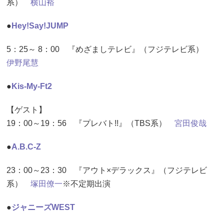
系）
横山裕
●
Hey!Say!JUMP
5：25～ 8：00 『めざましテレビ』（フジテレビ系）
伊野尾慧
●
Kis-My-Ft2
【ゲスト】
19：00～19：56 『プレバト!!』（TBS系）
宮田俊哉
●
A.B.C-Z
23：00～23：30 『アウト×デラックス』（フジテレビ
系）
塚田僚一
※不定期出演
●
ジャニーズWEST