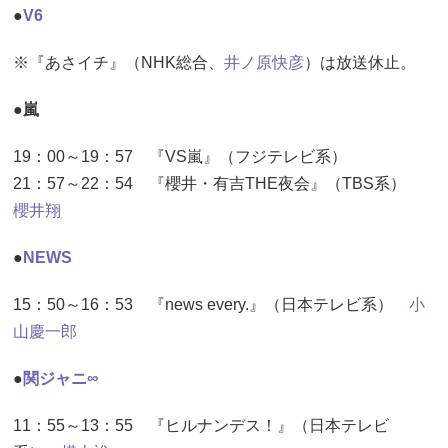
●
V6
※『あさイチ』（NHK総合、
井ノ原快彦
）は放送休止。
●嵐
19：00～19：57 『VS嵐』（フジテレビ系）
21：57～22：54 『櫻井・有吉THE夜会』（TBS系）
櫻井翔
●
NEWS
15：50～16：53 『news every.』（日本テレビ系）
小
山慶一郎
●
関ジャニ∞
11：55～13：55 『ヒルナンデス！』（日本テレビ