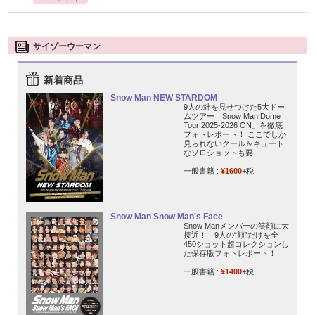
サイゾーウーマン
新着商品
Snow Man NEW STARDOM
9人の絆を見せつけた5大ドー
ムツアー「Snow Man Dome
Tour 2025-2026 ON」を徹底
フォトレポート！ ここでしか
見られないクール＆キュート
なソロショットも要...
一般書籍 :
¥1600
+税
Snow Man Snow Man's Face
Snow Manメンバーの笑顔に大
接近！ 9人の“顔”だけを全
450ショット超コレクションし
た保存版フォトレポート！
一般書籍 :
¥1400
+税