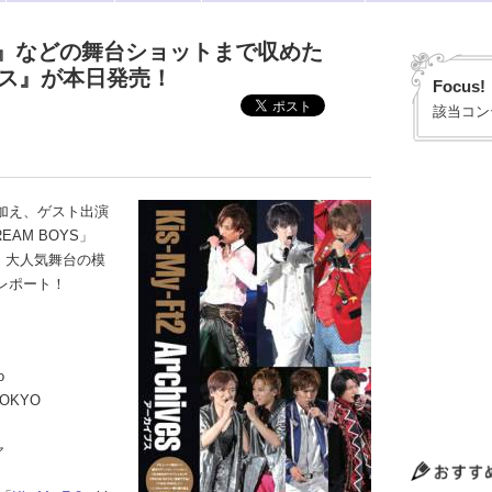
』などの舞台ショットまで収めた
イブス』が本日発売！
Focus!
該当コン
加え、ゲスト出演
AM BOYS」
ど、大人気舞台の模
レポート！
o
 TOKYO
ャ