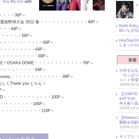
l「
Kis-My-Ft2
with
・・・36P～
ズJr. 選抜野球大会 2012 春・・・・・・・・・・・・40P～
KinKi K
・・・・44P～
顔になる写
・・・・・・56P～
Hey!Sa
ム・・・・・・・・・・・・60P～
しまったの
13・・・・・・・・・・・・64P～
ぜ！・・・・・・・・・・・・68P～
新着
DOME / OSAKA DOME・・・・・・・・・・・・76P～
14・・・・・・・・・・・・84P～
渋谷すばる
「やっぱり
s-My-Journey」・・・・・・・・・・・・88P～
ョット登場
ろしくThank you じゃん！
2026年3月2
P～
【START
-WORLD・・・・・・・・・・・・100P～
KAT-TU
年を振り返
・・・・・・・・・・・106P～
2026年1月1
AM・・・・・・・・・・・・110P～
【timel
騒動を回顧
2025年12月
キンプリ、