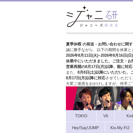
夏季休暇 の発送・お問い合わせに関
誠に勝手ながら、以下の期間を休業と
2026年8月11日(火)~2026年8月16日(日)
休業中にいただきました、ご注文・お
営業再開の8月17日(月)以降、順に対応
また、
8月8日(土)以降にいただいた、
8月17日(月)以降に対応
させていただく
大変ご迷惑をおかけしますが、
何卒ご
TOKIO
V6
Kin
Hey!Say!JUMP
Kis-My-Ft2