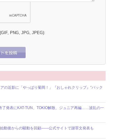
 (GIF, PNG, JPG, JPEG):
アの近影に「やっぱり菊岡！」『おしゃれクリップ』“バック
動終了発表にKAT-TUN、TOKIO解散、ジュニア再編……波乱の一
】8人体制始動後からの騒動を回顧――公式サイトで謝罪文発表も