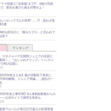
“ドヤ顔嵐”に“女装嵐”まで!? 6枚の写真
で、進化を遂げた嵐を目撃せよ！
idsはいつだって“2人の世界”……!? 思わず笑
真5選
y!JUMP山田涼介に「痩せろブス」と言われて
は誰？
ランキング
、マネジャーで元関西ジュニアの近影に
菊岡！」『おしゃれクリップ』“バックシ
”で再び話題に
2日
O 2025年総まとめ】嵐の活動終了発表に
N、TOKIO解散、ジュニア再編……波乱の一
る
日
esz 2025年炎上事件簿】8人体制始動後からの
――公式サイトで謝罪文発表も
31日
最新アルバムが初日22万超えの好調発進