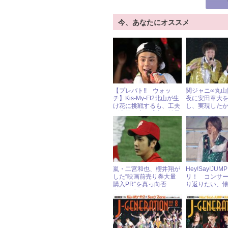
今、あなたにオススメ
【プレバト!! ウォッ
関ジャニ∞丸山
チ】Kis-My-Ft2北山が生
夜に安田章大
け花に挑戦するも、工夫
し、実現した
が裏目に出て残念な結果
とは？
に!?
嵐・二宮和也、櫻井翔が
Hey!Say!JU
した“映画前売り券大量
リ！ コンサ
購入PR”を真っ向否
り返りたい、
定!? 「ボクは絶対しな
ャワチャフォト
い」！