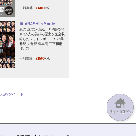
一般書籍 :
¥1400
+税
嵐 ARASHI’s Smile
嵐の“顔”に大接近。450超の写
真で5人の笑顔の歴史を完全収
録したフォトレポート！ 相葉
雅紀 大野智 松本潤 二宮和也
櫻井翔
一般書籍 :
¥1500
+税
jpさんのツイート