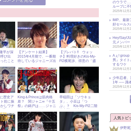
のウラで…
ループに不
2025年12月
IMP.、最
好セールス
2025年12月
Hey!Sa
元メンバー
2025年12月
隆平が深
【アンケート結果】
【プレバト!! ウォッ
Aぇ! gr
を呼び出
2015年4月期で、一番期
チ】料理好きのKis-My-
男』タイト
かったこと
待しているジャニーズ出
Ft2横尾渉、得意の「盛
するワケ
演ドラマは？
り付け」で“才能アリ”を
2025年12月
獲得！
少年忍者、
1年 ── 
2025年12月
MPに歴史ア
King＆Princeは筋肉格
早稲田は「ソウキョ
ート前に振
差？ 関ジャニ∞『十五
タ」、小豆は「つ
懐かしワチ
祭』の錦戸は……ジャニ
ぶ」？ Kis-My-Ft2二階
5選
ーズ“深読み”画像
堂高嗣の漢字力がやばい
人気トピ
伊野尾