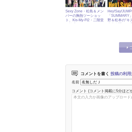
Sexy Zone・松島＆メン
Hey!Say!JUM
バーの胸熱ツーショッ
「SUMMARY
ト、Kis-My-Ft2・二階堂
野＆松本の“キ
の疑惑“パンツ”！ ジャ
真大公開！ 「
ニーズ必見写真
GENERATION
4月号
コメントを書く
投稿の利用
名前
コメント
(コメント掲載に5分ほど