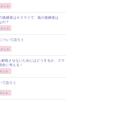
メント
Pの後継者はキスマイで、嵐の後継者は
Pなの？
メント
について語ろう
メント
Pを解散させないためにはどうするか、スマ
懸命に考える！
メント
いて語ろう
メント