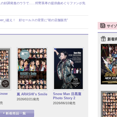
えの好調発進のウラで……狩野英孝の提供曲めぐりファンが先
ber_i超え！ 好セールスの背景に“初の店舗販売”
サイゾ
新着
Snow
Snow Man 目黒蓮
嵐 ARASHI’s Smile
Photo Story 2
2026/02/21発売
発売
2026/06/10発売