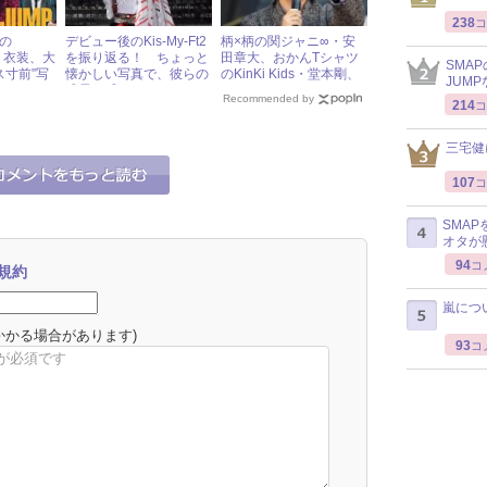
238
コ
Pの
デビュー後のKis-My-Ft2
柄×柄の関ジャニ∞・安
」衣装、大
を振り返る！ ちょっと
田章大、おかんTシャツ
SMA
ス寸前”写
懐かしい写真で、彼らの
のKinKi Kids・堂本剛、
JUM
J-
成長を感じよう！
どっちがおしゃれ？
Recommended by
214
コ
」2018年
三宅健
107
コ
SMA
オタが
94
コ
規約
嵐につ
かかる場合があります)
93
コ