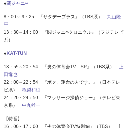
●
関ジャニ∞
8：00～ 9：25 『サタデープラス』（TBS系）
丸山隆
平
13：30～14：00 『関ジャニ∞クロニクル』（フジテレビ
系）
●
KAT-TUN
18：55～20：54 『炎の体育会TV SP』（TBS系）
上
田竜也
22：00～22：54 『ボク、運命の人です。』（日本テレ
ビ系）
亀梨和也
24：20～24：50 『マッサージ探偵ジョー』（テレビ東
京系）
中丸雄一
【特番】
16：00～17：00 『炎の体育会TV特別編』（TBS） 上