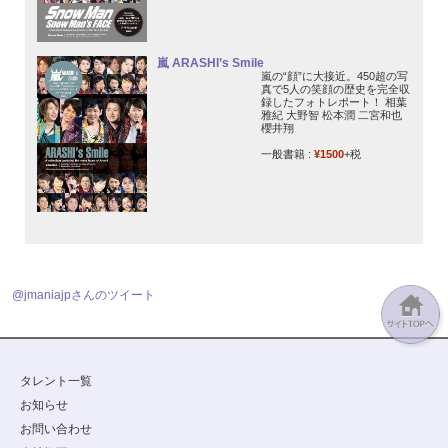
嵐 ARASHI’s Smile
嵐の“顔”に大接近。450超の写
真で5人の笑顔の歴史を完全収
録したフォトレポート！ 相葉
雅紀 大野智 松本潤 二宮和也
櫻井翔
一般書籍 :
¥1500
+税
@jmaniajpさんのツイート
タレント一覧
お知らせ
お問い合わせ