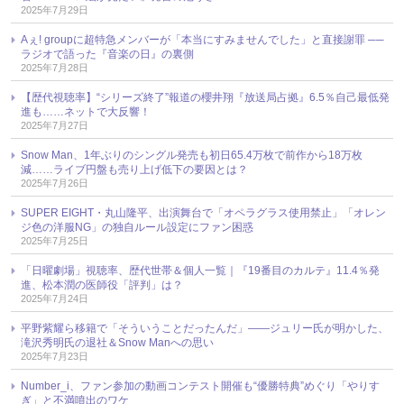
2025年7月29日
Aぇ! groupに超特急メンバーが「本当にすみませんでした」と直接謝罪 ──
ラジオで語った『音楽の日』の裏側
2025年7月28日
【歴代視聴率】“シリーズ終了”報道の櫻井翔『放送局占拠』6.5％自己最低発
進も……ネットで大反響！
2025年7月27日
Snow Man、1年ぶりのシングル発売も初日65.4万枚で前作から18万枚
減……ライブ円盤も売り上げ低下の要因とは？
2025年7月26日
SUPER EIGHT・丸山隆平、出演舞台で「オペラグラス使用禁止」「オレン
ジ色の洋服NG」の独自ルール設定にファン困惑
2025年7月25日
「日曜劇場」視聴率、歴代世帯＆個人一覧｜『19番目のカルテ』11.4％発
進、松本潤の医師役「評判」は？
2025年7月24日
平野紫耀ら移籍で「そういうことだったんだ」――ジュリー氏が明かした、
滝沢秀明氏の退社＆Snow Manへの思い
2025年7月23日
Number_i、ファン参加の動画コンテスト開催も“優勝特典”めぐり「やりす
ぎ」と不満噴出のワケ