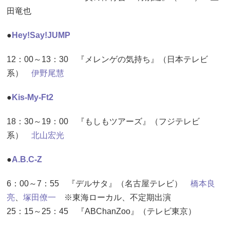
田竜也
●
Hey!Say!JUMP
12：00～13：30 『メレンゲの気持ち』（日本テレビ
系）
伊野尾慧
●
Kis-My-Ft2
18：30～19：00 『もしもツアーズ』（フジテレビ
系）
北山宏光
●
A.B.C-Z
6：00～7：55 『デルサタ』（名古屋テレビ）
橋本良
亮
、
塚田僚一
※東海ローカル、不定期出演
25：15～25：45 『ABChanZoo』（テレビ東京）