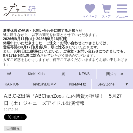
マイページ
ストア
メニュー
夏季休暇 の発送・お問い合わせに関するお知らせ
誠に勝手ながら、以下の期間を休業とさせていただきます。
2026年8月11日(火)~2026年8月16日(日)
休業中にいただきました、ご注文・お問い合わせにつきましては、
営業再開の8月17日(月)以降、順に対応
させていただきます。
また、
8月8日(土)以降にいただいた、ご注文・
お問い合わせにつきましても、
8月17日(月)以降に対応
させていただく場合がございます。
大変ご迷惑をおかけしますが、
何卒ご了承くださいますようお願い申し上げま
す。
V6
KinKi Kids
嵐
NEWS
関ジャニ∞
KAT-TUN
Hey!Say!JUMP
Kis-My-Ft2
Sexy Zone
▼
A.B.C-Z出演『ABChanZoo』に内博貴が登場！ 5月27
日（土）ジャニーズアイドル出演情報
2017.5.26
出演情報