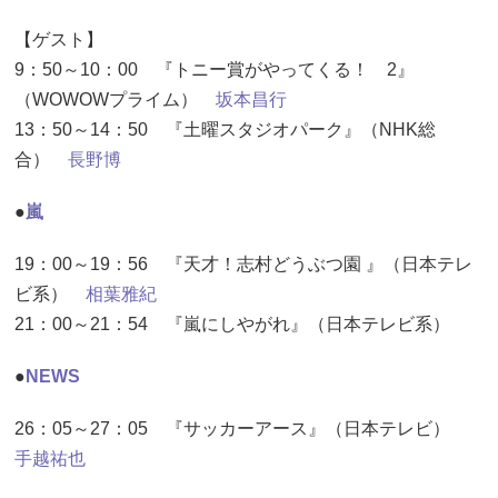
【ゲスト】
9：50～10：00 『トニー賞がやってくる！ 2』
（WOWOWプライム）
坂本昌行
13：50～14：50 『土曜スタジオパーク』（NHK総
合）
長野博
●
嵐
19：00～19：56 『天才！志村どうぶつ園 』（日本テレ
ビ系）
相葉雅紀
21：00～21：54 『嵐にしやがれ』（日本テレビ系）
●
NEWS
26：05～27：05 『サッカーアース』（日本テレビ）
手越祐也