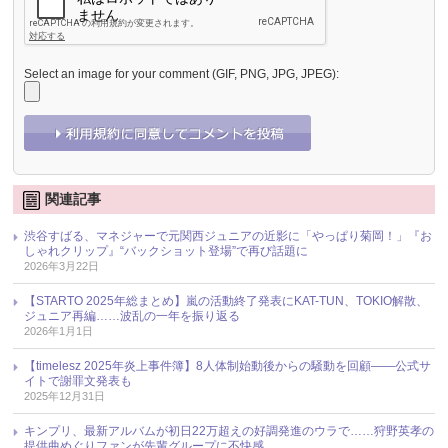
Select an image for your comment (GIF, PNG, JPG, JPEG):
関連記事
渋谷すばる、マネジャーで元関西ジュニアの近影に「やっぱり菊岡！」『お
しゃれクリップ』“バックショット登場”で再び話題に
2026年3月22日
【STARTO 2025年総まとめ】嵐の活動終了発表にKAT-TUN、TOKIO解散、
ジュニア再編……波乱の一年を振り返る
2026年1月1日
【timelesz 2025年炎上事件簿】8人体制始動後からの騒動を回顧――公式サ
イトで謝罪文発表も
2025年12月31日
キンプリ、最新アルバムが初日22万超えの好調発進のウラで……狩野英孝の
提供曲めぐりファンが先輩グループに不快感