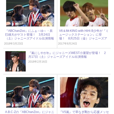
『ABChanZoo』にふぉ～ゆ～・辰
V6＆Mr.KING with HiHi B少年が『ミ
巳雄大がゲスト登場！ 3月24日
ュージックステーション』に登
（土）ジャニーズアイドル出演情報
場！ 8月25日（金）ジャニーズア
イドル出演情報
2018年3月23日
2017年8月24日
『嵐にしやがれ』にジャニーズWEST小瀧望が登場！ 2
月17日（土）ジャニーズアイドル出演情報
2018年2月16日
A.B.C-Zの『ABChanZoo』にジャニ
『VS嵐』で草なぎ剛から応援メッセ