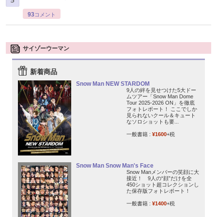
93
コメント
サイゾーウーマン
新着商品
Snow Man NEW STARDOM
9人の絆を見せつけた5大ドー
ムツアー「Snow Man Dome
Tour 2025-2026 ON」を徹底
フォトレポート！ ここでしか
見られないクール＆キュート
なソロショットも要...
一般書籍 :
¥1600
+税
Snow Man Snow Man's Face
Snow Manメンバーの笑顔に大
接近！ 9人の“顔”だけを全
450ショット超コレクションし
た保存版フォトレポート！
一般書籍 :
¥1400
+税