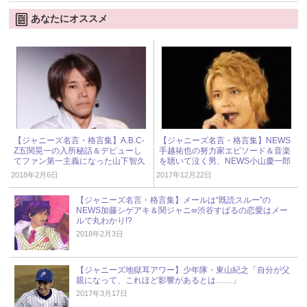
あなたにオススメ
【ジャニーズ名言・格言集】A.B.C-
【ジャニーズ名言・格言集】NEWS
Z五関晃一の入所秘話＆デビューし
手越祐也の努力家エピソード＆音楽
てファン第一主義になった山下智久
を聴いて泣く男、NEWS小山慶一郎
2018年2月6日
2017年12月22日
【ジャニーズ名言・格言集】メールは“既読スルー”の
NEWS加藤シゲアキ＆関ジャニ∞渋谷すばるの恋愛はメー
ルで丸わかり!?
2018年2月3日
【ジャニーズ地獄耳アワー】少年隊・東山紀之「自分が父
親になって、これほど影響があるとは……」
2017年3月17日