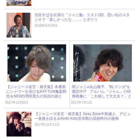
渋谷すばる出演の『ジャニ勉』ラスト2回、思い出のスタ
ジオで「楽しかったな……」とポツリ
2018年6月23日
【ジャニーズ名言・格言集】本番前
関ジャニ∞丸山隆平、“BLマンガ”を
にシャワーを浴びるKAT-TUN亀梨和
愛読中!? アルバム『ジャム』の特
也＆NEWS増田貴久の笑顔の源と
典映像に「これ映して大丈夫？」と
は？
ファン困惑
2017年12月8日
2017年7月1日
【ジャニーズ名言・格言集】Sexy Zone中島健人、デビュ
ー直後を語る＆KinKi Kids堂本剛の高校時代の後悔
2017年12月11日