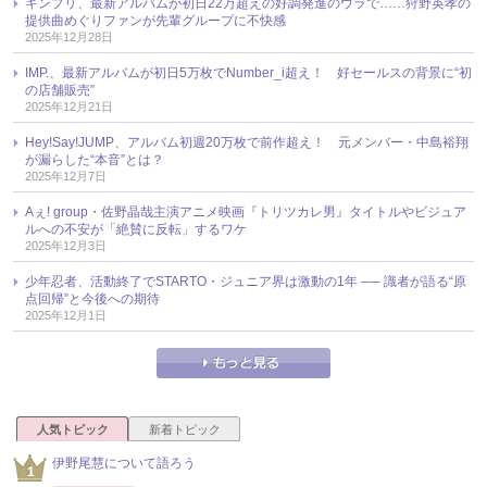
キンプリ、最新アルバムが初日22万超えの好調発進のウラで……狩野英孝の
提供曲めぐりファンが先輩グループに不快感
2025年12月28日
IMP.、最新アルバムが初日5万枚でNumber_i超え！ 好セールスの背景に“初
の店舗販売”
2025年12月21日
Hey!Say!JUMP、アルバム初週20万枚で前作超え！ 元メンバー・中島裕翔
が漏らした“本音”とは？
2025年12月7日
Aぇ! group・佐野晶哉主演アニメ映画『トリツカレ男』タイトルやビジュア
ルへの不安が「絶賛に反転」するワケ
2025年12月3日
少年忍者、活動終了でSTARTO・ジュニア界は激動の1年 ── 識者が語る“原
点回帰”と今後への期待
2025年12月1日
人気トピック
新着トピック
伊野尾慧について語ろう