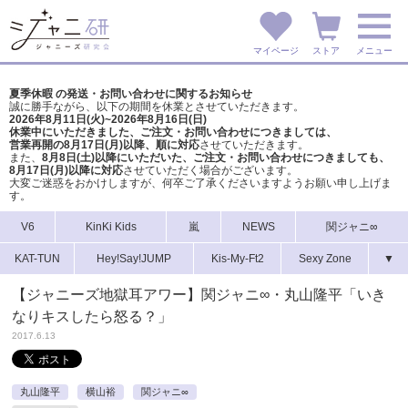
マイページ
ストア
メニュー
夏季休暇 の発送・お問い合わせに関するお知らせ
誠に勝手ながら、以下の期間を休業とさせていただきます。
2026年8月11日(火)~2026年8月16日(日)
休業中にいただきました、ご注文・お問い合わせにつきましては、
営業再開の8月17日(月)以降、順に対応
させていただきます。
また、
8月8日(土)以降にいただいた、ご注文・
お問い合わせにつきましても、
8月17日(月)以降に対応
させていただく場合がございます。
大変ご迷惑をおかけしますが、
何卒ご了承くださいますようお願い申し上げま
す。
V6
KinKi Kids
嵐
NEWS
関ジャニ∞
KAT-TUN
Hey!Say!JUMP
Kis-My-Ft2
Sexy Zone
▼
【ジャニーズ地獄耳アワー】関ジャニ∞・丸山隆平「いき
なりキスしたら怒る？」
2017.6.13
丸山隆平
横山裕
関ジャニ∞