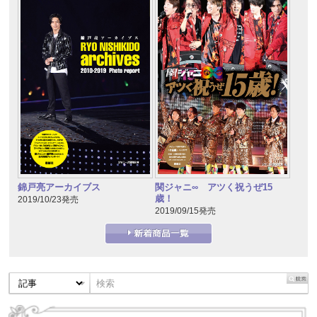
錦戸亮アーカイブス
関ジャニ∞ アツく祝うぜ15
歳！
2019/10/23発売
2019/09/15発売