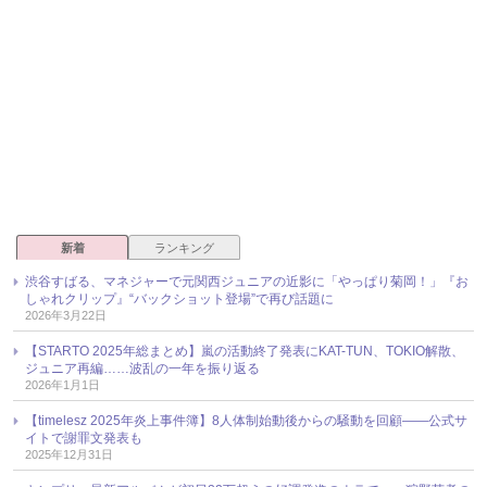
新着
ランキング
渋谷すばる、マネジャーで元関西ジュニアの近影に「やっぱり菊岡！」『お
しゃれクリップ』“バックショット登場”で再び話題に
2026年3月22日
【STARTO 2025年総まとめ】嵐の活動終了発表にKAT-TUN、TOKIO解散、
ジュニア再編……波乱の一年を振り返る
2026年1月1日
【timelesz 2025年炎上事件簿】8人体制始動後からの騒動を回顧――公式サ
イトで謝罪文発表も
2025年12月31日