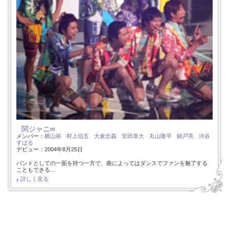
関ジャニ∞
メンバー：
横山裕
村上信五
大倉忠義
安田章大
丸山隆平
錦戸亮
渋谷
すばる
デビュー：2004年8月25日
バンドとしての一面を持つ一方で、曲によってはダンスでファンを魅了する
こともできる…
詳しく見る