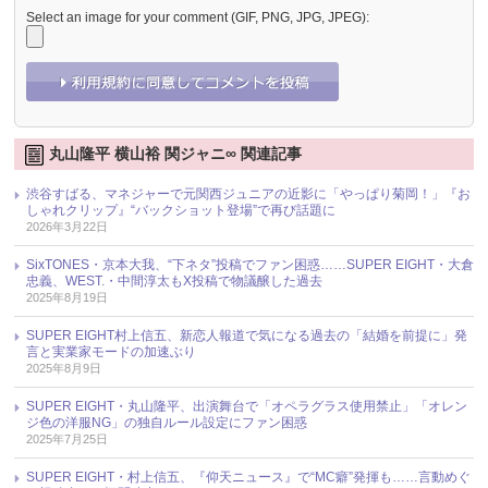
Select an image for your comment (GIF, PNG, JPG, JPEG):
丸山隆平 横山裕 関ジャニ∞ 関連記事
渋谷すばる、マネジャーで元関西ジュニアの近影に「やっぱり菊岡！」『お
しゃれクリップ』“バックショット登場”で再び話題に
2026年3月22日
SixTONES・京本大我、“下ネタ”投稿でファン困惑……SUPER EIGHT・大倉
忠義、WEST.・中間淳太もX投稿で物議醸した過去
2025年8月19日
SUPER EIGHT村上信五、新恋人報道で気になる過去の「結婚を前提に」発
言と実業家モードの加速ぶり
2025年8月9日
SUPER EIGHT・丸山隆平、出演舞台で「オペラグラス使用禁止」「オレン
ジ色の洋服NG」の独自ルール設定にファン困惑
2025年7月25日
SUPER EIGHT・村上信五、『仰天ニュース』で“MC癖”発揮も……言動めぐ