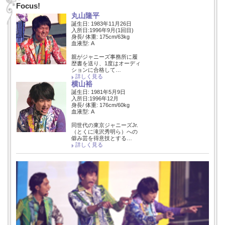
Focus!
丸山隆平
誕生日: 1983年11月26日
入所日:1996年9月(1回目)
身長/ 体重: 175cm/63kg
血液型: A
親がジャニーズ事務所に履
歴書を送り、1度はオーディ
ションに合格して…
詳しく見る
横山裕
誕生日: 1981年5月9日
入所日:1996年12月
身長/ 体重: 176cm/60kg
血液型: A
同世代の東京ジャニーズJr.
（とくに滝沢秀明ら）への
僻み芸を得意技とする…
詳しく見る