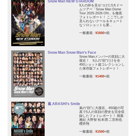
Snow Man NEW STARDOM
9人の絆を見せつけた5大ドー
ムツアー「Snow Man Dome
Tour 2025-2026 ON」を徹底
フォトレポート！ ここでしか
見られないクール＆キュート
なソロショットも要...
一般書籍 :
¥1600
+税
Snow Man Snow Man's Face
Snow Manメンバーの笑顔に大
接近！ 9人の“顔”だけを全
450ショット超コレクションし
た保存版フォトレポート！
一般書籍 :
¥1400
+税
嵐 ARASHI’s Smile
嵐の“顔”に大接近。450超の写
真で5人の笑顔の歴史を完全収
録したフォトレポート！ 相葉
雅紀 大野智 松本潤 二宮和也
櫻井翔
一般書籍 :
¥1500
+税