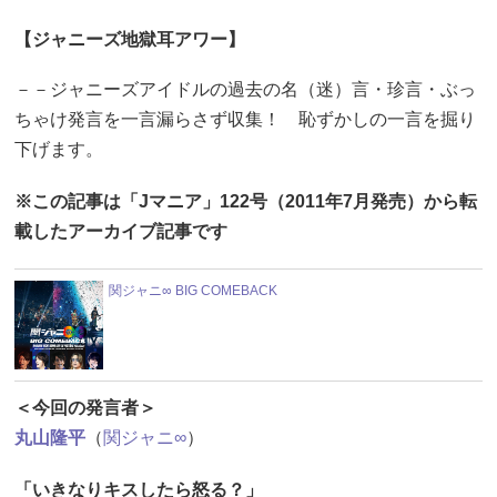
【ジャニーズ地獄耳アワー】
－－ジャニーズアイドルの過去の名（迷）言・珍言・ぶっ
ちゃけ発言を一言漏らさず収集！ 恥ずかしの一言を掘り
下げます。
※この記事は「Jマニア」122号（2011年7月発売）から転
載したアーカイブ記事です
関ジャニ∞ BIG COMEBACK
＜今回の発言者＞
丸山隆平
（
関ジャニ∞
）
「いきなりキスしたら怒る？」