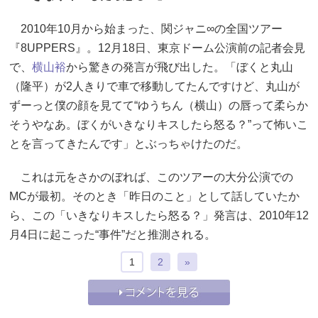
2010年10月から始まった、関ジャニ∞の全国ツアー
『8UPPERS』。12月18日、東京ドーム公演前の記者会見
で、
横山裕
から驚きの発言が飛び出した。「ぼくと丸山
（隆平）が2人きりで車で移動してたんですけど、丸山が
ずーっと僕の顔を見てて“ゆうちん（横山）の唇って柔らか
そうやなあ。ぼくがいきなりキスしたら怒る？”って怖いこ
とを言ってきたんです」とぶっちゃけたのだ。
これは元をさかのぼれば、このツアーの大分公演での
MCが最初。そのとき「昨日のこと」として話していたか
ら、この「いきなりキスしたら怒る？」発言は、2010年12
月4日に起こった“事件”だと推測される。
1
2
»