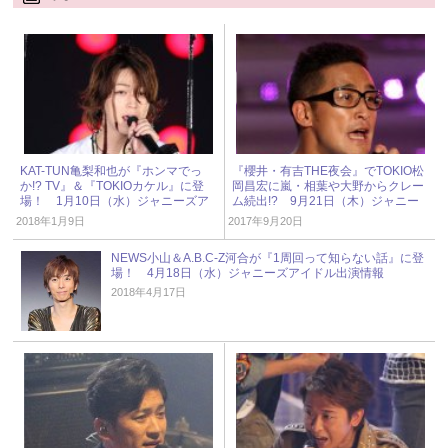
KAT-TUN亀梨和也が『ホンマでっ
『櫻井・有吉THE夜会』でTOKIO松
か!? TV』＆『TOKIOカケル』に登
岡昌宏に嵐・相葉や大野からクレー
場！ 1月10日（水）ジャニーズア
ム続出!? 9月21日（木）ジャニー
イドル出演情報
ズアイドル出演情報
2018年1月9日
2017年9月20日
NEWS小山＆A.B.C-Z河合が『1周回って知らない話』に登
場！ 4月18日（水）ジャニーズアイドル出演情報
2018年4月17日