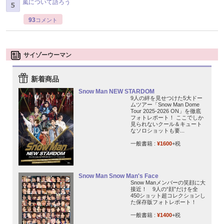
嵐について語ろう
93
コメント
サイゾーウーマン
新着商品
Snow Man NEW STARDOM
9人の絆を見せつけた5大ドー
ムツアー「Snow Man Dome
Tour 2025-2026 ON」を徹底
フォトレポート！ ここでしか
見られないクール＆キュート
なソロショットも要...
一般書籍 :
¥1600
+税
Snow Man Snow Man's Face
Snow Manメンバーの笑顔に大
接近！ 9人の“顔”だけを全
450ショット超コレクションし
た保存版フォトレポート！
一般書籍 :
¥1400
+税