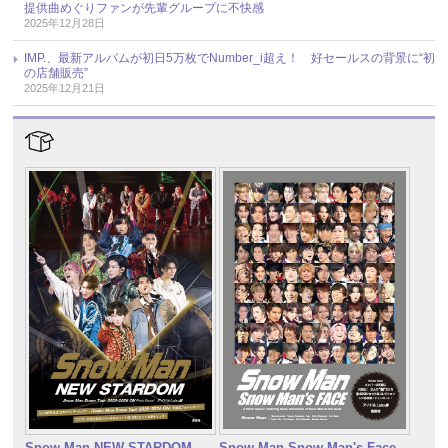
提供曲めぐりファンが先輩グループに不快感
2025年12月28日
IMP.、最新アルバムが初日5万枚でNumber_i超え！ 好セールスの背景に“初
の店舗販売”
2025年12月21日
Snow Man NEW STARDOM
Snow Man Snow Man's Face