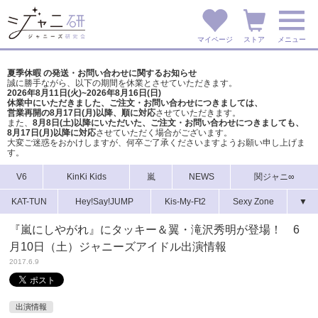
マイページ
ストア
メニュー
夏季休暇 の発送・お問い合わせに関するお知らせ
誠に勝手ながら、以下の期間を休業とさせていただきます。
2026年8月11日(火)~2026年8月16日(日)
休業中にいただきました、ご注文・お問い合わせにつきましては、
営業再開の8月17日(月)以降、順に対応
させていただきます。
また、
8月8日(土)以降にいただいた、ご注文・
お問い合わせにつきましても、
8月17日(月)以降に対応
させていただく場合がございます。
大変ご迷惑をおかけしますが、
何卒ご了承くださいますようお願い申し上げま
す。
V6
KinKi Kids
嵐
NEWS
関ジャニ∞
KAT-TUN
Hey!Say!JUMP
Kis-My-Ft2
Sexy Zone
▼
『嵐にしやがれ』にタッキー＆翼・滝沢秀明が登場！ 6
月10日（土）ジャニーズアイドル出演情報
2017.6.9
出演情報