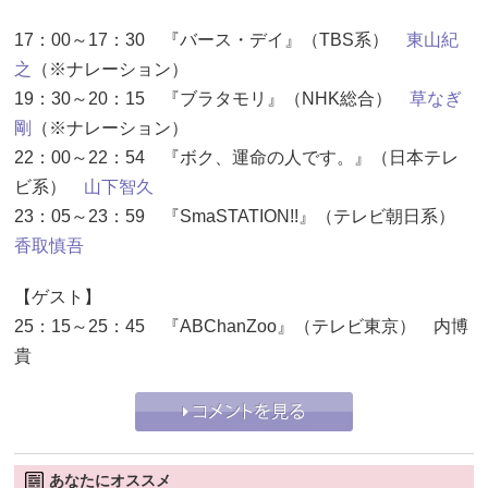
17：00～17：30 『バース・デイ』（TBS系）
東山紀
之
（※ナレーション）
19：30～20：15 『ブラタモリ』（NHK総合）
草なぎ
剛
（※ナレーション）
22：00～22：54 『ボク、運命の人です。』（日本テレ
ビ系）
山下智久
23：05～23：59 『SmaSTATION!!』（テレビ朝日系）
香取慎吾
【ゲスト】
25：15～25：45 『ABChanZoo』（テレビ東京） 内博
貴
あなたにオススメ