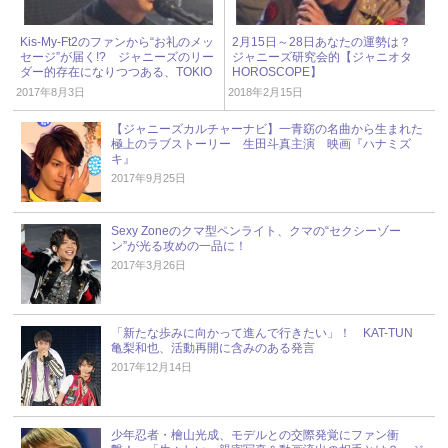
Kis-My-Ft2のファンから“お礼のメッ
2月15日～28日あなたの運勢は？
セージ”が届く!? ジャニーズのリー
ジャニーズ研究会的【ジャニオタ
ダー的存在になりつつある、TOKIO
HOROSCOPE】
国分太一
2017年8月3日
2018年2月15日
【ジャニーズカルチャーナビ】一青窈の名曲から生まれた
極上のラブストーリー 生田斗真主演 映画『ハナミズ
キ』
2017年9月25日
Sexy Zoneのクマ型ペンライト、クマの“セクシーゾー
ン”が光る攻めの一品に！
2017年3月26日
「新たな歩みに向かって進んで行きたい」！ KAT-TUN
亀梨和也、活動再開に含みのある発言
2017年12月14日
少年忍者・檜山光成、モデルとの交際発覚にファン衝