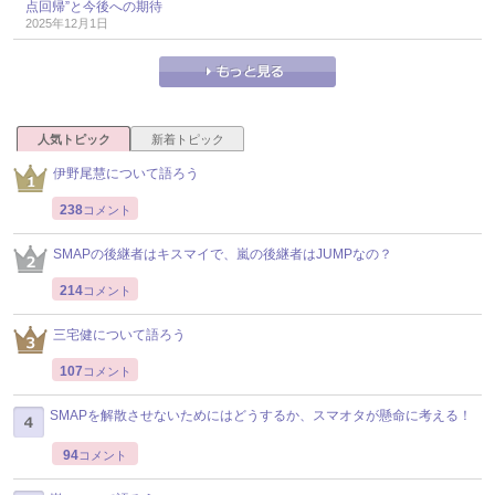
点回帰”と今後への期待
2025年12月1日
人気トピック
新着トピック
伊野尾慧について語ろう
238
コメント
SMAPの後継者はキスマイで、嵐の後継者はJUMPなの？
214
コメント
三宅健について語ろう
107
コメント
SMAPを解散させないためにはどうするか、スマオタが懸命に考える！
94
コメント