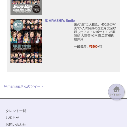
嵐 ARASHI’s Smile
嵐の“顔”に大接近。450超の写
真で5人の笑顔の歴史を完全収
録したフォトレポート！ 相葉
雅紀 大野智 松本潤 二宮和也
櫻井翔
一般書籍 :
¥1500
+税
@jmaniajpさんのツイート
タレント一覧
お知らせ
お問い合わせ