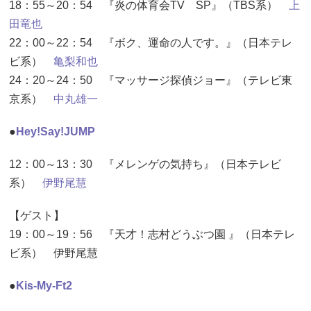
18：55～20：54 『炎の体育会TV SP』（TBS系）
上
田竜也
22：00～22：54 『ボク、運命の人です。』（日本テレ
ビ系）
亀梨和也
24：20～24：50 『マッサージ探偵ジョー』（テレビ東
京系）
中丸雄一
●
Hey!Say!JUMP
12：00～13：30 『メレンゲの気持ち』（日本テレビ
系）
伊野尾慧
【ゲスト】
19：00～19：56 『天才！志村どうぶつ園 』（日本テレ
ビ系） 伊野尾慧
●
Kis-My-Ft2