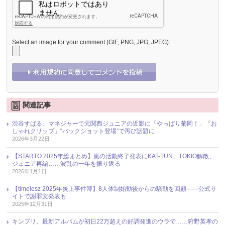
Select an image for your comment (GIF, PNG, JPG, JPEG):
関連記事
渋谷すばる、マネジャーで元関西ジュニアの近影に「やっぱり菊岡！」『お
しゃれクリップ』“バックショット登場”で再び話題に
2026年3月22日
【STARTO 2025年総まとめ】嵐の活動終了発表にKAT-TUN、TOKIO解散、
ジュニア再編……波乱の一年を振り返る
2026年1月1日
【timelesz 2025年炎上事件簿】8人体制始動後からの騒動を回顧――公式サ
イトで謝罪文発表も
2025年12月31日
キンプリ、最新アルバムが初日22万超えの好調発進のウラで……狩野英孝の