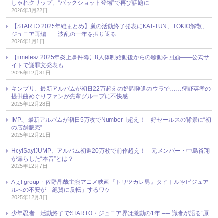
しゃれクリップ』“バックショット登場”で再び話題に
2026年3月22日
【STARTO 2025年総まとめ】嵐の活動終了発表にKAT-TUN、TOKIO解散、
ジュニア再編……波乱の一年を振り返る
2026年1月1日
【timelesz 2025年炎上事件簿】8人体制始動後からの騒動を回顧――公式サ
イトで謝罪文発表も
2025年12月31日
キンプリ、最新アルバムが初日22万超えの好調発進のウラで……狩野英孝の
提供曲めぐりファンが先輩グループに不快感
2025年12月28日
IMP.、最新アルバムが初日5万枚でNumber_i超え！ 好セールスの背景に“初
の店舗販売”
2025年12月21日
Hey!Say!JUMP、アルバム初週20万枚で前作超え！ 元メンバー・中島裕翔
が漏らした“本音”とは？
2025年12月7日
Aぇ! group・佐野晶哉主演アニメ映画『トリツカレ男』タイトルやビジュア
ルへの不安が「絶賛に反転」するワケ
2025年12月3日
少年忍者、活動終了でSTARTO・ジュニア界は激動の1年 ── 識者が語る“原