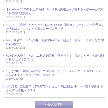
2026年1月1日
【timelesz 2025年炎上事件簿】8人体制始動後からの騒動を回顧――公式サ
イトで謝罪文発表も
2025年12月31日
キンプリ、最新アルバムが初日22万超えの好調発進のウラで……狩野英孝の
提供曲めぐりファンが先輩グループに不快感
2025年12月28日
IMP.、最新アルバムが初日5万枚でNumber_i超え！ 好セールスの背景に“初
の店舗販売”
2025年12月21日
Hey!Say!JUMP、アルバム初週20万枚で前作超え！ 元メンバー・中島裕翔
が漏らした“本音”とは？
2025年12月7日
Aぇ! group・佐野晶哉主演アニメ映画『トリツカレ男』タイトルやビジュア
ルへの不安が「絶賛に反転」するワケ
2025年12月3日
少年忍者、活動終了でSTARTO・ジュニア界は激動の1年 ── 識者が語る“原
点回帰”と今後への期待
2025年12月1日