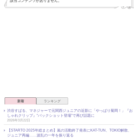
該当コンテンツがありません。
新着
ランキング
渋谷すばる、マネジャーで元関西ジュニアの近影に「やっぱり菊岡！」『お
しゃれクリップ』“バックショット登場”で再び話題に
2026年3月22日
【STARTO 2025年総まとめ】嵐の活動終了発表にKAT-TUN、TOKIO解散、
ジュニア再編……波乱の一年を振り返る