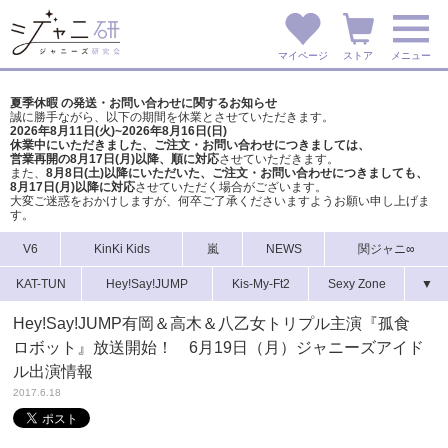
マイページ
ストア
メニュー
夏季休暇 の発送・お問い合わせに関するお知らせ
誠に勝手ながら、以下の期間を休業とさせていただきます。
2026年8月11日(火)~2026年8月16日(日)
休業中にいただきました、ご注文・お問い合わせにつきましては、
営業再開の8月17日(月)以降、順に対応
させていただきます。
また、
8月8日(土)以降にいただいた、ご注文・
お問い合わせにつきましても、
8月17日(月)以降に対応
させていただく場合がございます。
大変ご迷惑をおかけしますが、
何卒ご了承くださいますようお願い申し上げま
す。
V6
KinKi Kids
嵐
NEWS
関ジャニ∞
KAT-TUN
Hey!Say!JUMP
Kis-My-Ft2
Sexy Zone
▼
Hey!Say!JUMP有岡＆高木＆八乙女トリプル主演『孤食
ロボット』放送開始！ 6月19日（月）ジャニーズアイド
ル出演情報
2017.6.18