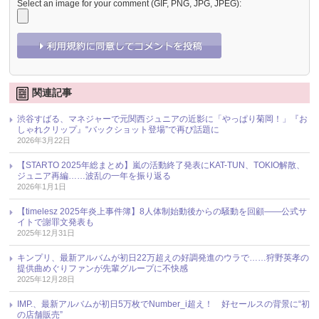
Select an image for your comment (GIF, PNG, JPG, JPEG):
関連記事
渋谷すばる、マネジャーで元関西ジュニアの近影に「やっぱり菊岡！」『お
しゃれクリップ』“バックショット登場”で再び話題に
2026年3月22日
【STARTO 2025年総まとめ】嵐の活動終了発表にKAT-TUN、TOKIO解散、
ジュニア再編……波乱の一年を振り返る
2026年1月1日
【timelesz 2025年炎上事件簿】8人体制始動後からの騒動を回顧――公式サ
イトで謝罪文発表も
2025年12月31日
キンプリ、最新アルバムが初日22万超えの好調発進のウラで……狩野英孝の
提供曲めぐりファンが先輩グループに不快感
2025年12月28日
IMP.、最新アルバムが初日5万枚でNumber_i超え！ 好セールスの背景に“初
の店舗販売”