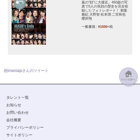
嵐の“顔”に大接近。450超の写
真で5人の笑顔の歴史を完全収
録したフォトレポート！ 相葉
雅紀 大野智 松本潤 二宮和也
櫻井翔
一般書籍 :
¥1500
+税
@jmaniajpさんのツイート
タレント一覧
お知らせ
お問い合わせ
会社概要
プライバシーポリシー
サイトポリシー