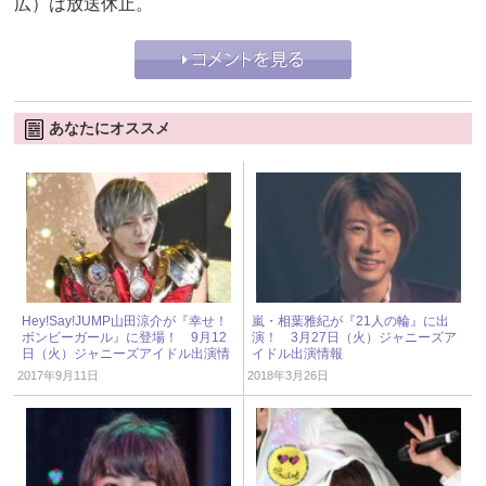
広）は放送休止。
あなたにオススメ
Hey!Say!JUMP山田涼介が『幸せ！
嵐・相葉雅紀が『21人の輪』に出
ボンビーガール』に登場！ 9月12
演！ 3月27日（火）ジャニーズア
日（火）ジャニーズアイドル出演情
イドル出演情報
報
2017年9月11日
2018年3月26日