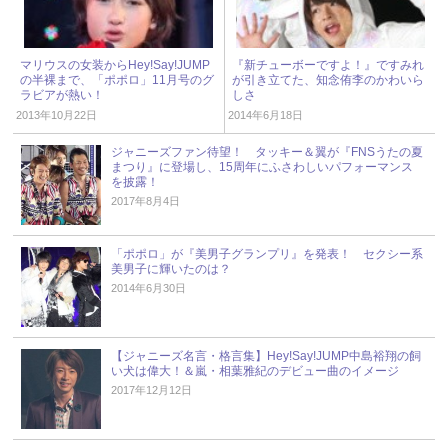
マリウスの女装からHey!Say!JUMP
『新チューボーですよ！』ですみれ
の半裸まで、「ポポロ」11月号のグ
が引き立てた、知念侑李のかわいら
ラビアが熱い！
しさ
2013年10月22日
2014年6月18日
ジャニーズファン待望！ タッキー＆翼が『FNSうたの夏
まつり』に登場し、15周年にふさわしいパフォーマンス
を披露！
2017年8月4日
「ポポロ」が『美男子グランプリ』を発表！ セクシー系
美男子に輝いたのは？
2014年6月30日
【ジャニーズ名言・格言集】Hey!Say!JUMP中島裕翔の飼
い犬は偉大！＆嵐・相葉雅紀のデビュー曲のイメージ
2017年12月12日