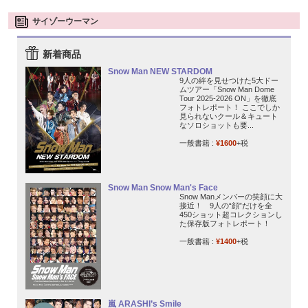
サイゾーウーマン
新着商品
Snow Man NEW STARDOM
9人の絆を見せつけた5大ドー
ムツアー「Snow Man Dome
Tour 2025-2026 ON」を徹底
フォトレポート！ ここでしか
見られないクール＆キュート
なソロショットも要...
一般書籍 :
¥1600
+税
Snow Man Snow Man's Face
Snow Manメンバーの笑顔に大
接近！ 9人の“顔”だけを全
450ショット超コレクションし
た保存版フォトレポート！
一般書籍 :
¥1400
+税
嵐 ARASHI’s Smile