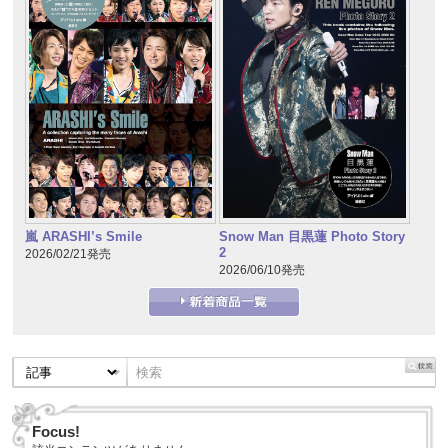
嵐 ARASHI’s Smile
Snow Man 目黒蓮 Photo Story
2
2026/02/21発売
2026/06/10発売
Focus!