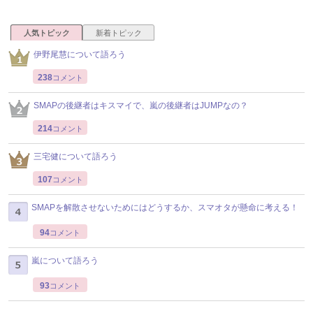
人気トピック
新着トピック
伊野尾慧について語ろう
238
コメント
SMAPの後継者はキスマイで、嵐の後継者はJUMPなの？
214
コメント
三宅健について語ろう
107
コメント
SMAPを解散させないためにはどうするか、スマオタが懸命に考える！
94
コメント
嵐について語ろう
93
コメント