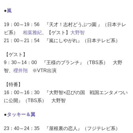
●
嵐
19：00～19：56 『天才！志村どうぶつ園 』（日本テレ
ビ系）
相葉雅紀
、【ゲスト】
大野智
21：00～21：54 『嵐にしやがれ』（日本テレビ系）
【ゲスト】
9：30～14：00 『王様のブランチ』（TBS系） 大野
智、
櫻井翔
※VTR出演
【特番】
16：00～16：30 『大野智×忍びの国 戦国エンタメつい
に公開』（TBS系） 大野智
●
タッキー＆翼
23：40～24：35 『屋根裏の恋人』（フジテレビ系）