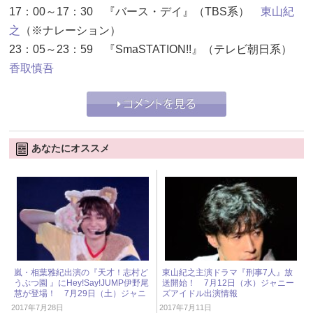
17：00～17：30 『バース・デイ』（TBS系）
東山紀
之
（※ナレーション）
23：05～23：59 『SmaSTATION!!』（テレビ朝日系）
香取慎吾
あなたにオススメ
嵐・相葉雅紀出演の『天才！志村ど
東山紀之主演ドラマ『刑事7人』放
うぶつ園 』にHey!Say!JUMP伊野尾
送開始！ 7月12日（水）ジャニー
慧が登場！ 7月29日（土）ジャニ
ズアイドル出演情報
ーズアイドル出演情報
2017年7月28日
2017年7月11日