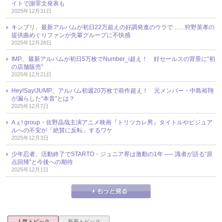
イトで謝罪文発表も
2025年12月31日
キンプリ、最新アルバムが初日22万超えの好調発進のウラで……狩野英孝の
提供曲めぐりファンが先輩グループに不快感
2025年12月28日
IMP.、最新アルバムが初日5万枚でNumber_i超え！ 好セールスの背景に“初
の店舗販売”
2025年12月21日
Hey!Say!JUMP、アルバム初週20万枚で前作超え！ 元メンバー・中島裕翔
が漏らした“本音”とは？
2025年12月7日
Aぇ! group・佐野晶哉主演アニメ映画『トリツカレ男』タイトルやビジュア
ルへの不安が「絶賛に反転」するワケ
2025年12月3日
少年忍者、活動終了でSTARTO・ジュニア界は激動の1年 ── 識者が語る“原
点回帰”と今後への期待
2025年12月1日
人気トピック
新着トピック