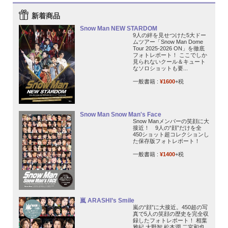
新着商品
Snow Man NEW STARDOM
9人の絆を見せつけた5大ドー
ムツアー「Snow Man Dome
Tour 2025-2026 ON」を徹底
フォトレポート！ ここでしか
見られないクール＆キュート
なソロショットも要...
一般書籍 :
¥1600
+税
Snow Man Snow Man's Face
Snow Manメンバーの笑顔に大
接近！ 9人の“顔”だけを全
450ショット超コレクションし
た保存版フォトレポート！
一般書籍 :
¥1400
+税
嵐 ARASHI’s Smile
嵐の“顔”に大接近。450超の写
真で5人の笑顔の歴史を完全収
録したフォトレポート！ 相葉
雅紀 大野智 松本潤 二宮和也