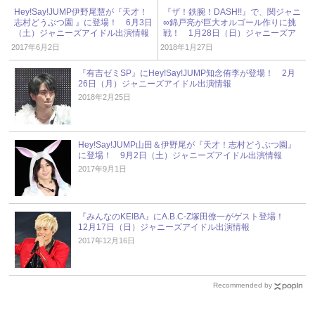
Hey!Say!JUMP伊野尾慧が『天才！
『ザ！鉄腕！DASH!!』で、関ジャニ
志村どうぶつ園 』に登場！ 6月3日
∞錦戸亮が巨大オルゴール作りに挑
（土）ジャニーズアイドル出演情報
戦！ 1月28日（日）ジャニーズア
イドル出演情報
2017年6月2日
2018年1月27日
『有吉ゼミSP』にHey!Say!JUMP知念侑李が登場！ 2月
26日（月）ジャニーズアイドル出演情報
2018年2月25日
Hey!Say!JUMP山田＆伊野尾が『天才！志村どうぶつ園』
に登場！ 9月2日（土）ジャニーズアイドル出演情報
2017年9月1日
『みんなのKEIBA』にA.B.C-Z塚田僚一がゲスト登場！
12月17日（日）ジャニーズアイドル出演情報
2017年12月16日
Recommended by