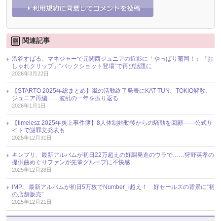
関連記事
渋谷すばる、マネジャーで元関西ジュニアの近影に「やっぱり菊岡！」『お
しゃれクリップ』“バックショット登場”で再び話題に
2026年3月22日
【STARTO 2025年総まとめ】嵐の活動終了発表にKAT-TUN、TOKIO解散、
ジュニア再編……波乱の一年を振り返る
2026年1月1日
【timelesz 2025年炎上事件簿】8人体制始動後からの騒動を回顧――公式サ
イトで謝罪文発表も
2025年12月31日
キンプリ、最新アルバムが初日22万超えの好調発進のウラで……狩野英孝の
提供曲めぐりファンが先輩グループに不快感
2025年12月28日
IMP.、最新アルバムが初日5万枚でNumber_i超え！ 好セールスの背景に“初
の店舗販売”
2025年12月21日