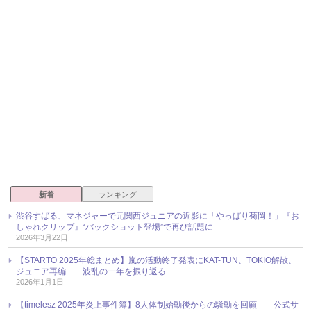
新着
ランキング
渋谷すばる、マネジャーで元関西ジュニアの近影に「やっぱり菊岡！」『お
しゃれクリップ』“バックショット登場”で再び話題に
2026年3月22日
【STARTO 2025年総まとめ】嵐の活動終了発表にKAT-TUN、TOKIO解散、
ジュニア再編……波乱の一年を振り返る
2026年1月1日
【timelesz 2025年炎上事件簿】8人体制始動後からの騒動を回顧――公式サ