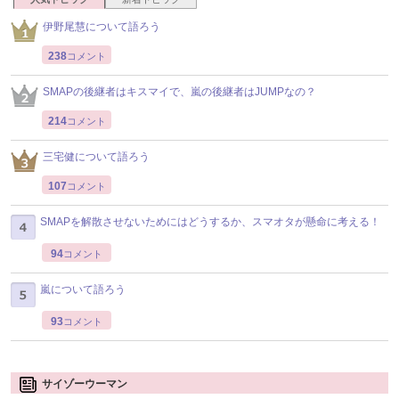
伊野尾慧について語ろう
238
コメント
SMAPの後継者はキスマイで、嵐の後継者はJUMPなの？
214
コメント
三宅健について語ろう
107
コメント
SMAPを解散させないためにはどうするか、スマオタが懸命に考える！
94
コメント
嵐について語ろう
93
コメント
サイゾーウーマン