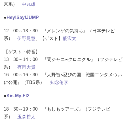
京系）
中丸雄一
●
Hey!Say!JUMP
12：00～13：30 『メレンゲの気持ち』（日本テレビ
系）
伊野尾慧
、【ゲスト】
薮宏太
【ゲスト・特番】
13：30～14：00 『関ジャニ∞クロニクル』（フジテレビ
系）
有岡大貴
16：00～16：30 『大野智×忍びの国 戦国エンタメつい
に公開』（TBS系）
知念侑李
●
Kis-My-Ft2
18：30～19：00 『もしもツアーズ』（フジテレビ
系）
玉森裕太