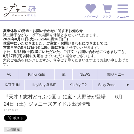
マイページ
ストア
メニュー
夏季休暇 の発送・お問い合わせに関するお知らせ
誠に勝手ながら、以下の期間を休業とさせていただきます。
2026年8月11日(火)~2026年8月16日(日)
休業中にいただきました、ご注文・お問い合わせにつきましては、
営業再開の8月17日(月)以降、順に対応
させていただきます。
また、
8月8日(土)以降にいただいた、ご注文・
お問い合わせにつきましても、
8月17日(月)以降に対応
させていただく場合がございます。
大変ご迷惑をおかけしますが、
何卒ご了承くださいますようお願い申し上げま
す。
V6
KinKi Kids
嵐
NEWS
関ジャニ∞
KAT-TUN
Hey!Say!JUMP
Kis-My-Ft2
Sexy Zone
▼
『天才！志村どうぶつ園 』に嵐・大野智が登場！ 6月
24日（土）ジャニーズアイドル出演情報
2017.6.23
出演情報