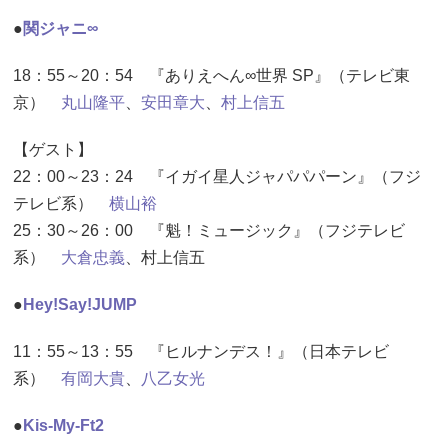
●
関ジャニ∞
18：55～20：54 『ありえへん∞世界 SP』（テレビ東
京）
丸山隆平
、
安田章大
、
村上信五
【ゲスト】
22：00～23：24 『イガイ星人ジャパパパーン』（フジ
テレビ系）
横山裕
25：30～26：00 『魁！ミュージック』（フジテレビ
系）
大倉忠義
、村上信五
●
Hey!Say!JUMP
11：55～13：55 『ヒルナンデス！』（日本テレビ
系）
有岡大貴
、
八乙女光
●
Kis-My-Ft2