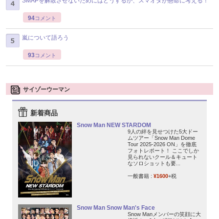
SMAPを解散させないためにはどうするか、スマオタが懸命に考える！
94
コメント
嵐について語ろう
93
コメント
サイゾーウーマン
新着商品
Snow Man NEW STARDOM
9人の絆を見せつけた5大ドー
ムツアー「Snow Man Dome
Tour 2025-2026 ON」を徹底
フォトレポート！ ここでしか
見られないクール＆キュート
なソロショットも要...
一般書籍 :
¥1600
+税
Snow Man Snow Man's Face
Snow Manメンバーの笑顔に大