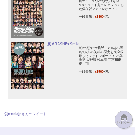
接近！ 9人の“顔”だけを全
450ショット超コレクションし
た保存版フォトレポート！
一般書籍 :
¥1400
+税
嵐 ARASHI’s Smile
嵐の“顔”に大接近。450超の写
真で5人の笑顔の歴史を完全収
録したフォトレポート！ 相葉
雅紀 大野智 松本潤 二宮和也
櫻井翔
一般書籍 :
¥1500
+税
@jmaniajpさんのツイート