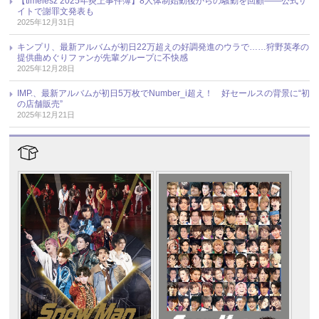
【timelesz 2025年炎上事件簿】8人体制始動後からの騒動を回顧――公式サ
イトで謝罪文発表も
2025年12月31日
キンプリ、最新アルバムが初日22万超えの好調発進のウラで……狩野英孝の
提供曲めぐりファンが先輩グループに不快感
2025年12月28日
IMP.、最新アルバムが初日5万枚でNumber_i超え！ 好セールスの背景に“初
の店舗販売”
2025年12月21日