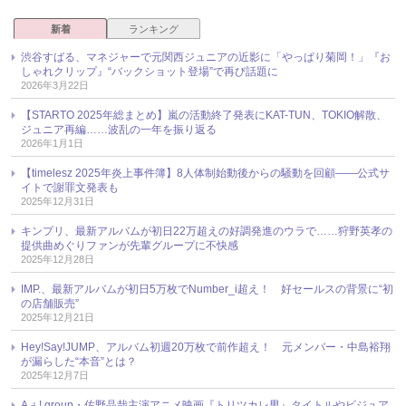
新着
ランキング
渋谷すばる、マネジャーで元関西ジュニアの近影に「やっぱり菊岡！」『お
しゃれクリップ』“バックショット登場”で再び話題に
2026年3月22日
【STARTO 2025年総まとめ】嵐の活動終了発表にKAT-TUN、TOKIO解散、
ジュニア再編……波乱の一年を振り返る
2026年1月1日
【timelesz 2025年炎上事件簿】8人体制始動後からの騒動を回顧――公式サ
イトで謝罪文発表も
2025年12月31日
キンプリ、最新アルバムが初日22万超えの好調発進のウラで……狩野英孝の
提供曲めぐりファンが先輩グループに不快感
2025年12月28日
IMP.、最新アルバムが初日5万枚でNumber_i超え！ 好セールスの背景に“初
の店舗販売”
2025年12月21日
Hey!Say!JUMP、アルバム初週20万枚で前作超え！ 元メンバー・中島裕翔
が漏らした“本音”とは？
2025年12月7日
Aぇ! group・佐野晶哉主演アニメ映画『トリツカレ男』タイトルやビジュア