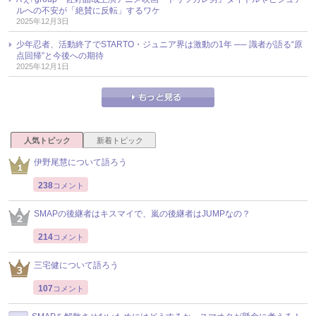
ルへの不安が「絶賛に反転」するワケ
2025年12月3日
少年忍者、活動終了でSTARTO・ジュニア界は激動の1年 ── 識者が語る“原
点回帰”と今後への期待
2025年12月1日
人気トピック
新着トピック
伊野尾慧について語ろう
238
コメント
SMAPの後継者はキスマイで、嵐の後継者はJUMPなの？
214
コメント
三宅健について語ろう
107
コメント