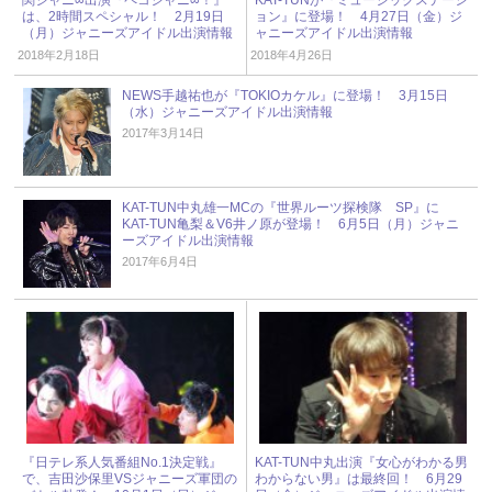
は、2時間スペシャル！ 2月19日
ョン』に登場！ 4月27日（金）ジ
（月）ジャニーズアイドル出演情報
ャニーズアイドル出演情報
2018年2月18日
2018年4月26日
NEWS手越祐也が『TOKIOカケル』に登場！ 3月15日
（水）ジャニーズアイドル出演情報
2017年3月14日
KAT-TUN中丸雄一MCの『世界ルーツ探検隊 SP』に
KAT-TUN亀梨＆V6井ノ原が登場！ 6月5日（月）ジャニ
ーズアイドル出演情報
2017年6月4日
『日テレ系人気番組No.1決定戦』
KAT-TUN中丸出演『女心がわかる男
で、吉田沙保里VSジャニーズ軍団の
わからない男』は最終回！ 6月29