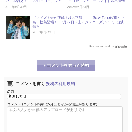
バトル勃発！ 10月1日（日）ジャ
日（金）ジャニーズアイドル出演情
ニーズアイドル出演情報
報
2017年9月30日
2018年6月28日
『クイズ！金の正解！銀の正解！』にSexy Zone佐藤・中
島・松島登場！ 7月22日（土）ジャニーズアイドル出演
情報
2017年7月21日
Recommended by
コメントを書く
投稿の利用規約
名前
コメント
(コメント掲載に5分ほどかかる場合があります)