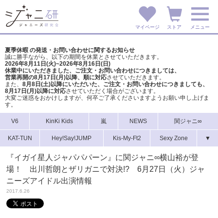
マイページ
ストア
メニュー
夏季休暇 の発送・お問い合わせに関するお知らせ
誠に勝手ながら、以下の期間を休業とさせていただきます。
2026年8月11日(火)~2026年8月16日(日)
休業中にいただきました、ご注文・お問い合わせにつきましては、
営業再開の8月17日(月)以降、順に対応
させていただきます。
また、
8月8日(土)以降にいただいた、ご注文・
お問い合わせにつきましても、
8月17日(月)以降に対応
させていただく場合がございます。
大変ご迷惑をおかけしますが、
何卒ご了承くださいますようお願い申し上げま
す。
V6
KinKi Kids
嵐
NEWS
関ジャニ∞
KAT-TUN
Hey!Say!JUMP
Kis-My-Ft2
Sexy Zone
▼
『イガイ星人ジャパパパーン』に関ジャニ∞横山裕が登
場！ 出川哲朗とザリガニで対決!? 6月27日（火）ジャ
ニーズアイドル出演情報
2017.6.26