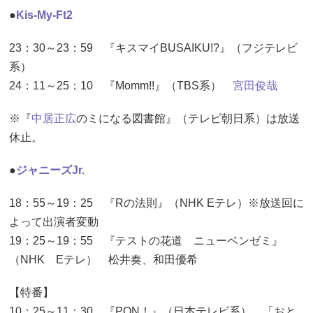
●
Kis-My-Ft2
23：30～23：59 『キスマイBUSAIKU!?』（フジテレビ
系）
24：11～25：10 『Momm!!』（TBS系）
宮田俊哉
※『
中居正広
のミになる図書館』（テレビ朝日系）は放送
休止。
●
ジャニーズJr.
18：55～19：25 『Rの法則』（NHK Eテレ）※放送回に
よって出演者変動
19：25～19：55 『テストの花道 ニューベンゼミ』
（NHK Eテレ） 松井奏、和田優希
【特番】
10：25～11：30 『PON！』（日本テレビ系） 「おと