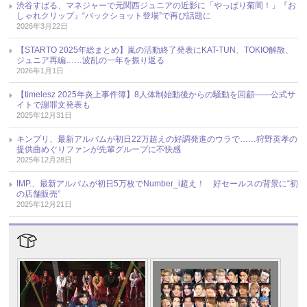
渋谷すばる、マネジャーで元関西ジュニアの近影に「やっぱり菊岡！」『お
しゃれクリップ』“バックショット登場”で再び話題に
2026年3月22日
【STARTO 2025年総まとめ】嵐の活動終了発表にKAT-TUN、TOKIO解散、
ジュニア再編……波乱の一年を振り返る
2026年1月1日
【timelesz 2025年炎上事件簿】8人体制始動後からの騒動を回顧――公式サ
イトで謝罪文発表も
2025年12月31日
キンプリ、最新アルバムが初日22万超えの好調発進のウラで……狩野英孝の
提供曲めぐりファンが先輩グループに不快感
2025年12月28日
IMP.、最新アルバムが初日5万枚でNumber_i超え！ 好セールスの背景に“初
の店舗販売”
2025年12月21日