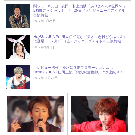
関ジャニ∞丸山・安田・村上出演『ありえへん∞世界SP』
2時間スペシャル！ 7月25日（火）ジャニーズアイドル
出演情報
2017年7月24日
Hey!Say!JUMP山田＆伊野尾が『天才！志村どうぶつ園』
に登場！ 9月2日（土）ジャニーズアイドル出演情報
2017年9月1日
「レビュー操作」疑惑に迷走プロモーション……
Hey!Say!JUMP山田主演『鋼の錬金術師』は炎上続き！
2017年11月21日