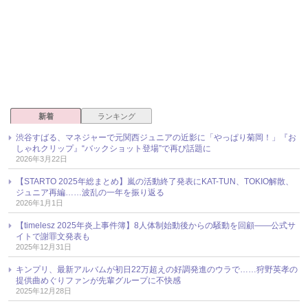
新着
ランキング
渋谷すばる、マネジャーで元関西ジュニアの近影に「やっぱり菊岡！」『お
しゃれクリップ』“バックショット登場”で再び話題に
2026年3月22日
【STARTO 2025年総まとめ】嵐の活動終了発表にKAT-TUN、TOKIO解散、
ジュニア再編……波乱の一年を振り返る
2026年1月1日
【timelesz 2025年炎上事件簿】8人体制始動後からの騒動を回顧――公式サ
イトで謝罪文発表も
2025年12月31日
キンプリ、最新アルバムが初日22万超えの好調発進のウラで……狩野英孝の
提供曲めぐりファンが先輩グループに不快感
2025年12月28日