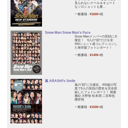
見られないクール＆キュート
なソロショットも要...
一般書籍 :
¥1600
+税
Snow Man Snow Man's Face
Snow Manメンバーの笑顔に大
接近！ 9人の“顔”だけを全
450ショット超コレクションし
た保存版フォトレポート！
一般書籍 :
¥1400
+税
嵐 ARASHI’s Smile
嵐の“顔”に大接近。450超の写
真で5人の笑顔の歴史を完全収
録したフォトレポート！ 相葉
雅紀 大野智 松本潤 二宮和也
櫻井翔
一般書籍 :
¥1500
+税