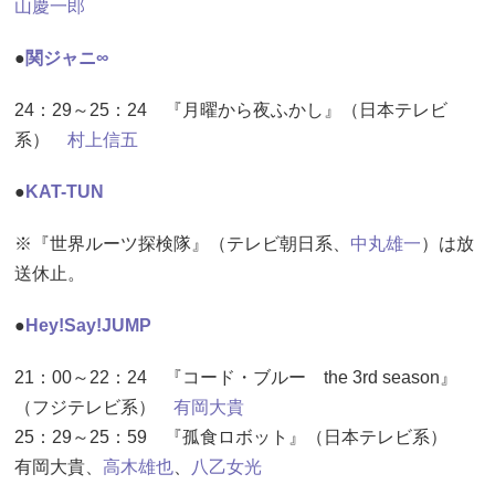
山慶一郎
●
関ジャニ∞
24：29～25：24 『月曜から夜ふかし』（日本テレビ
系）
村上信五
●
KAT-TUN
※『世界ルーツ探検隊』（テレビ朝日系、
中丸雄一
）は放
送休止。
●
Hey!Say!JUMP
21：00～22：24 『コード・ブルー the 3rd season』
（フジテレビ系）
有岡大貴
25：29～25：59 『孤食ロボット』（日本テレビ系）
有岡大貴、
高木雄也
、
八乙女光