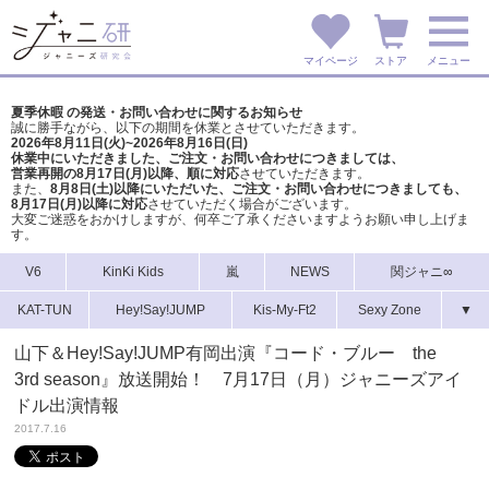
マイページ
ストア
メニュー
夏季休暇 の発送・お問い合わせに関するお知らせ
誠に勝手ながら、以下の期間を休業とさせていただきます。
2026年8月11日(火)~2026年8月16日(日)
休業中にいただきました、ご注文・お問い合わせにつきましては、
営業再開の8月17日(月)以降、順に対応
させていただきます。
また、
8月8日(土)以降にいただいた、ご注文・
お問い合わせにつきましても、
8月17日(月)以降に対応
させていただく場合がございます。
大変ご迷惑をおかけしますが、
何卒ご了承くださいますようお願い申し上げま
す。
V6
KinKi Kids
嵐
NEWS
関ジャニ∞
KAT-TUN
Hey!Say!JUMP
Kis-My-Ft2
Sexy Zone
▼
山下＆Hey!Say!JUMP有岡出演『コード・ブルー the
3rd season』放送開始！ 7月17日（月）ジャニーズアイ
ドル出演情報
2017.7.16