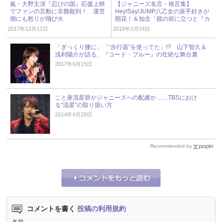
嵐・大野主演『忍びの国』応援上映
【ジャニーズ名言・格言集】
でファンの言動に非難殺到！ 運営
Hey!Say!JUMP八乙女の派手好きが
側にも怒りが飛び火
開花！＆知念「鏡の前に立つと『カ
ッコいいな』って思う」
2017年12月12日
2018年2月24日
「ぎっくり腰に」「“歩行器”を使ってた」!? 山下智久＆
浅利陽介が語る、『コード・ブルー』の壮絶な舞台裏
2017年9月15日
こと座流星群かジャニーズへの配慮か……TBSにおけ
る“流星”の取り扱い方
2014年4月29日
Recommended by
コメントを書く
投稿の利用規約
名前