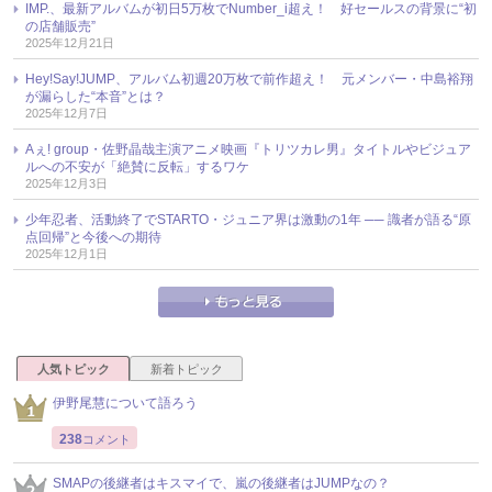
IMP.、最新アルバムが初日5万枚でNumber_i超え！ 好セールスの背景に“初
の店舗販売”
2025年12月21日
Hey!Say!JUMP、アルバム初週20万枚で前作超え！ 元メンバー・中島裕翔
が漏らした“本音”とは？
2025年12月7日
Aぇ! group・佐野晶哉主演アニメ映画『トリツカレ男』タイトルやビジュア
ルへの不安が「絶賛に反転」するワケ
2025年12月3日
少年忍者、活動終了でSTARTO・ジュニア界は激動の1年 ── 識者が語る“原
点回帰”と今後への期待
2025年12月1日
人気トピック
新着トピック
伊野尾慧について語ろう
238
コメント
SMAPの後継者はキスマイで、嵐の後継者はJUMPなの？