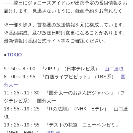
――翌日にジャニーズアイドルが出演予定の番組情報をお
届けします。見逃さないように、録画予約をお忘れなく！
※一部を除き、首都圏の放送情報を元に構成しています。
※番組編成、及び放送日時は変更になることがあります。
最新情報は番組公式サイト等をご確認ください。
●
TOKIO
5：50～ 8：00 『ZIP！』（日本テレビ系）
山口達也
8：00～ 9：55 『白熱ライブビビット』（TBS系）
国
分太一
11：25～11：30 『国分太一のおさんぽジャパン』（フ
ジテレビ系） 国分太一
18：55～19：25 『Rの法則』（NHK Eテレ） 山口達
也
19：25～19：55 『テストの花道 ニューベンゼミ』
（NHK Eテレ）
城島茂