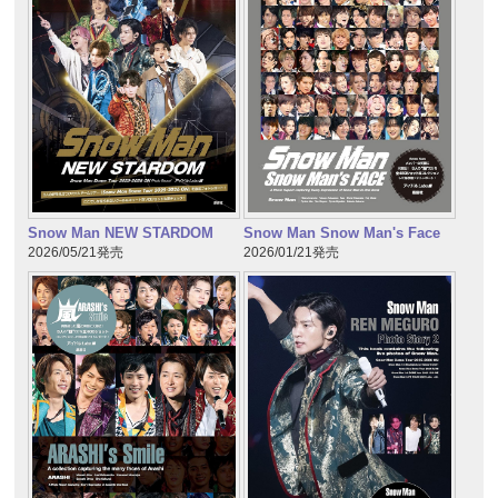
Snow Man NEW STARDOM
Snow Man Snow Man's Face
2026/05/21発売
2026/01/21発売