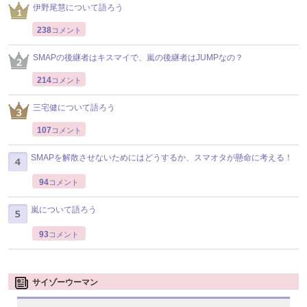
伊野尾慧について語ろう
238
コメント
SMAPの後継者はキスマイで、嵐の後継者はJUMPなの？
214
コメント
三宅健について語ろう
107
コメント
SMAPを解散させないためにはどうするか、スマオタが懸命に考える！
94
コメント
嵐について語ろう
93
コメント
サイゾーウーマン