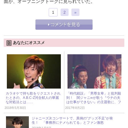
面が、オープニングトークに見られていた。
1
2
»
あなたにオススメ
カラオケで持ち歌をリクエストされ
「時代錯誤」「男尊女卑」と批判殺
たときの、A.B.C-Z河合郁人の華麗
到！ 関ジャニ∞が歌う『ウチの夫
な対処法とは……
は仕事ができない』の主題歌に、フ
ァンから落胆の声
2018年5月30日
2017年8月2日
ジャニーズJr.コンサートで、異例の“グッズ不足”が発
生！ 「事務所にナメられてる」とファン激怒
2018年1月6日