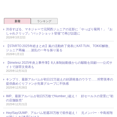
新着
ランキング
渋谷すばる、マネジャーで元関西ジュニアの近影に「やっぱり菊岡！」『お
しゃれクリップ』“バックショット登場”で再び話題に
2026年3月22日
【STARTO 2025年総まとめ】嵐の活動終了発表にKAT-TUN、TOKIO解散、
ジュニア再編……波乱の一年を振り返る
2026年1月1日
【timelesz 2025年炎上事件簿】8人体制始動後からの騒動を回顧――公式サ
イトで謝罪文発表も
2025年12月31日
キンプリ、最新アルバムが初日22万超えの好調発進のウラで……狩野英孝の
提供曲めぐりファンが先輩グループに不快感
2025年12月28日
IMP.、最新アルバムが初日5万枚でNumber_i超え！ 好セールスの背景に“初
の店舗販売”
2025年12月21日
Hey!Say!JUMP、アルバム初週20万枚で前作超え！ 元メンバー・中島裕翔
が漏らした“本音”とは？