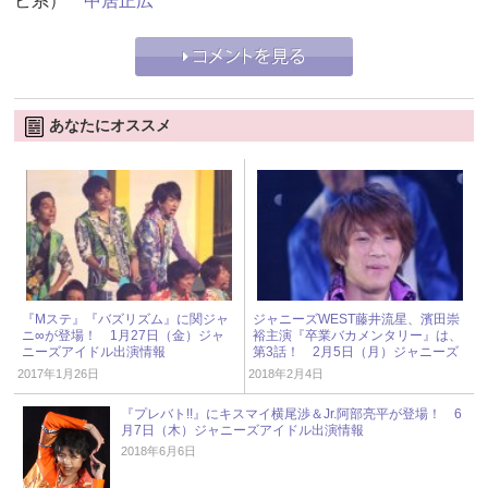
ビ系）
中居正広
あなたにオススメ
『Mステ』『バズリズム』に関ジャ
ジャニーズWEST藤井流星、濱田崇
ニ∞が登場！ 1月27日（金）ジャ
裕主演『卒業バカメンタリー』は、
ニーズアイドル出演情報
第3話！ 2月5日（月）ジャニーズ
アイドル出演情報
2017年1月26日
2018年2月4日
『プレバト!!』にキスマイ横尾渉＆Jr.阿部亮平が登場！ 6
月7日（木）ジャニーズアイドル出演情報
2018年6月6日