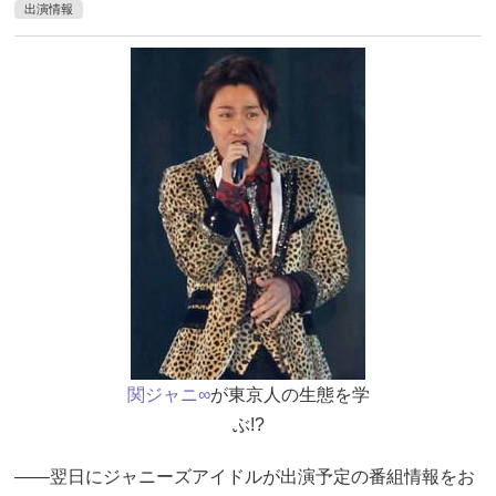
出演情報
関ジャニ∞
が東京人の生態を学
ぶ!?
――翌日にジャニーズアイドルが出演予定の番組情報をお