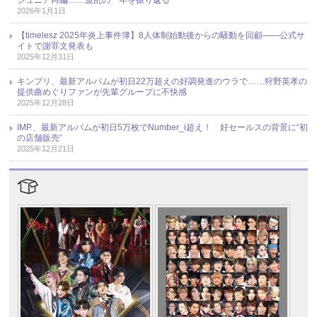
2026年1月1日
【timelesz 2025年炎上事件簿】8人体制始動後からの騒動を回顧――公式サ
イトで謝罪文発表も
2025年12月31日
キンプリ、最新アルバムが初日22万超えの好調発進のウラで……狩野英孝の
提供曲めぐりファンが先輩グループに不快感
2025年12月28日
IMP.、最新アルバムが初日5万枚でNumber_i超え！ 好セールスの背景に“初
の店舗販売”
2025年12月21日