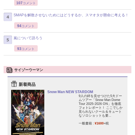
107
コメント
SMAPを解散させないためにはどうするか、スマオタが懸命に考える！
94
コメント
嵐について語ろう
93
コメント
サイゾーウーマン
新着商品
Snow Man NEW STARDOM
9人の絆を見せつけた5大ドー
ムツアー「Snow Man Dome
Tour 2025-2026 ON」を徹底
フォトレポート！ ここでしか
見られないクール＆キュート
なソロショットも要...
一般書籍 :
¥1600
+税