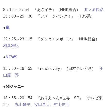
8：15～ 9：54 『あさイチ』（NHK総合）
井ノ原快彦
25：00～25：30 『アメージパング！』（TBS系）
●
嵐
22：25～23：15 『グッと！スポーツ』（NHK総合）
相葉雅紀
●
NEWS
15：50～16：53 『news every.』（日本テレビ系）
小
山慶一郎
●関ジャニ∞
18：55～20：54 『ありえへん∞世界 SP』（テレビ東
京）
丸山隆平
、
安田章大
、
村上信五