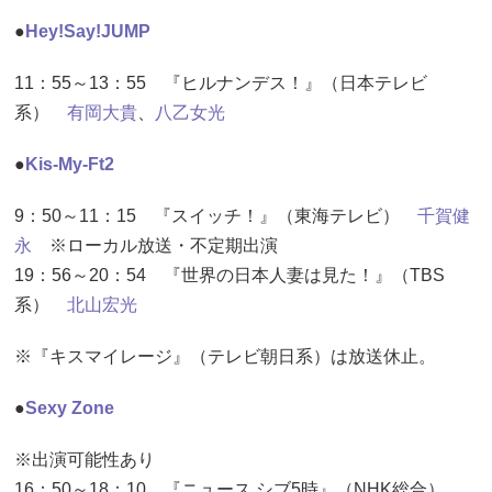
●
Hey!Say!JUMP
11：55～13：55 『ヒルナンデス！』（日本テレビ
系）
有岡大貴
、
八乙女光
●
Kis-My-Ft2
9：50～11：15 『スイッチ！』（東海テレビ）
千賀健
永
※ローカル放送・不定期出演
19：56～20：54 『世界の日本人妻は見た！』（TBS
系）
北山宏光
※『キスマイレージ』（テレビ朝日系）は放送休止。
●
Sexy Zone
※出演可能性あり
16：50～18：10 『ニュース シブ5時』（NHK総合）