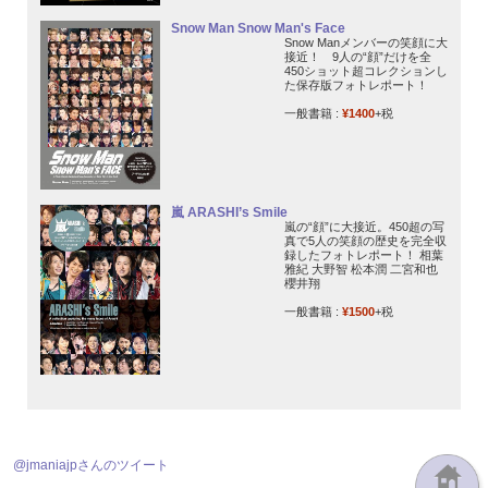
Snow Man Snow Man's Face
Snow Manメンバーの笑顔に大
接近！ 9人の“顔”だけを全
450ショット超コレクションし
た保存版フォトレポート！
一般書籍 :
¥1400
+税
嵐 ARASHI’s Smile
嵐の“顔”に大接近。450超の写
真で5人の笑顔の歴史を完全収
録したフォトレポート！ 相葉
雅紀 大野智 松本潤 二宮和也
櫻井翔
一般書籍 :
¥1500
+税
@jmaniajpさんのツイート