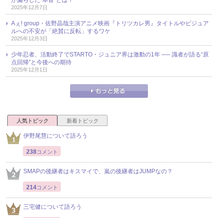
2025年12月7日
Aぇ! group・佐野晶哉主演アニメ映画『トリツカレ男』タイトルやビジュア
ルへの不安が「絶賛に反転」するワケ
2025年12月3日
少年忍者、活動終了でSTARTO・ジュニア界は激動の1年 ── 識者が語る“原
点回帰”と今後への期待
2025年12月1日
人気トピック
新着トピック
伊野尾慧について語ろう
238
コメント
SMAPの後継者はキスマイで、嵐の後継者はJUMPなの？
214
コメント
三宅健について語ろう