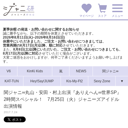
マイページ
ストア
メニュー
夏季休暇 の発送・お問い合わせに関するお知らせ
誠に勝手ながら、以下の期間を休業とさせていただきます。
2026年8月11日(火)~2026年8月16日(日)
休業中にいただきました、ご注文・お問い合わせにつきましては、
営業再開の8月17日(月)以降、順に対応
させていただきます。
また、
8月8日(土)以降にいただいた、ご注文・
お問い合わせにつきましても、
8月17日(月)以降に対応
させていただく場合がございます。
大変ご迷惑をおかけしますが、
何卒ご了承くださいますようお願い申し上げま
す。
V6
KinKi Kids
嵐
NEWS
関ジャニ∞
KAT-TUN
Hey!Say!JUMP
Kis-My-Ft2
Sexy Zone
▼
関ジャニ∞丸山・安田・村上出演『ありえへん∞世界SP』
2時間スペシャル！ 7月25日（火）ジャニーズアイドル
出演情報
2017.7.24