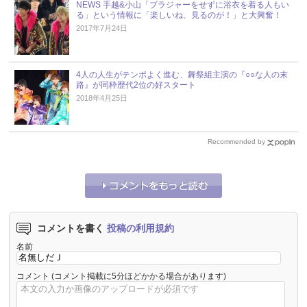
NEWS 手越&小山「ブラジャーをせずに浴衣を着る人もい
る」という情報に「楽しいね、見るのが！」と大興奮！
2017年7月24日
4人の人生がテンポよく進む、舞祭組主演の『○○な人の末
路』が同枠歴代2位の好スタート
2018年4月25日
Recommended by
コメントを書く
投稿の利用規約
名前
コメント
(コメント掲載に5分ほどかかる場合があります)