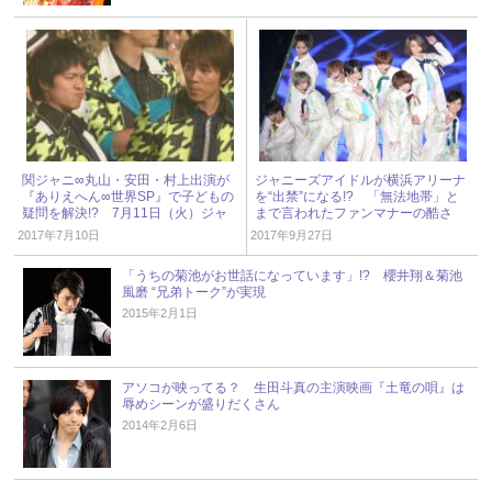
関ジャニ∞丸山・安田・村上出演が
ジャニーズアイドルが横浜アリーナ
『ありえへん∞世界SP』で子どもの
を“出禁”になる!? 「無法地帯」と
疑問を解決!? 7月11日（火）ジャ
まで言われたファンマナーの酷さ
ニーズアイドル出演情報
2017年7月10日
2017年9月27日
「うちの菊池がお世話になっています」!? 櫻井翔＆菊池
風磨 “兄弟トーク”が実現
2015年2月1日
アソコが映ってる？ 生田斗真の主演映画『土竜の唄』は
辱めシーンが盛りだくさん
2014年2月6日