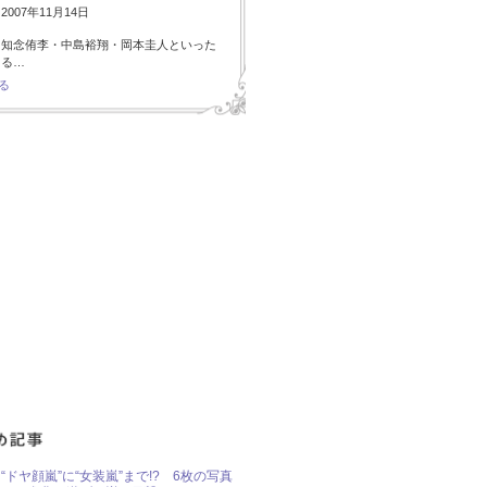
007年11月14日
・知念侑李・中島裕翔・岡本圭人といった
ある…
る
“ドヤ顔嵐”に“女装嵐”まで!? 6枚の写真