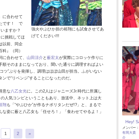
』に合わせて
たです！ で
強火やぶひか担の裕翔にも試食させてあ
っていますか？
げてください!!!
ンに挑戦してほ
は以前、同企
百科』（同）
詞に合わせて、
山田涼介
と
薮宏太
が実際にコロッケ作りに
手順そのままになっており、聞いた通りに調理すればよい
ンコツ”ぶりを発揮し、調理はほぼ山田が担当。ふがいない
ンで“リベンジ”することになったのだ。
得意な
八乙女光
に。この2人はジャニーズJr.時代に所属し
代からの人気コンビということもあり、放送中、ネット上は大
裕翔
も「“やぶひか”が作るナポリタンだぜ!?」と、まるで
んな姿に薮と八乙女も「任せろ！」「食わせてやるよ！」
。
Hey! 
メンバー
有岡大貴
1
2
»
介