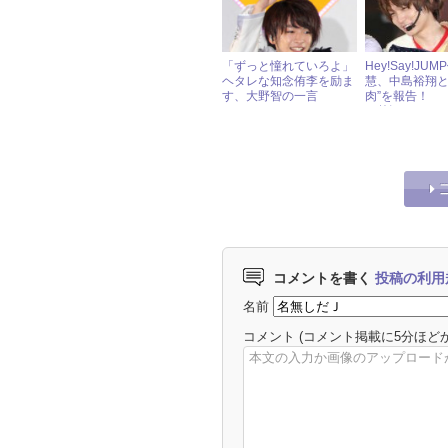
「ずっと憧れていろよ」
Hey!Say!JU
ヘタレな知念侑李を励ま
慧、中島裕翔と
す、大野智の一言
肉”を報告！ 
と贅沢してい
た」
コメントを書く
投稿の利用
名前
コメント
(コメント掲載に5分ほど