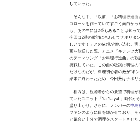
していった。
そんな中、「以前、『お料理行進曲
コロッケを作っていてすごく面白かっ
も、あの曲には2番もあることは知
今回は2番の歌詞に合わせてナポリタ
しいです！」との依頼が舞い込む。実
画を放送した際、アニメ『キテレツ大
のテーマソング「お料理行進曲」の歌
挑戦していた。この曲の歌詞は料理の
だけなのだが、料理初心者の薮が“ポ
結果に終わったため、今回薮はナポリタ
相方は、視聴者からの要望で料理が
ていたユニット「Ya-Ya-yah」時
盛り上がり。さらに、メンバーの
中島
ファンのように目を輝かせており、そ
と気合い十分で調理をスタートさせた