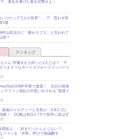
で、進化を遂げた嵐を目撃せよ！
idsはいつだって“2人の世界”……!? 思わず笑
真5選
y!JUMP山田涼介に「痩せろブス」と言われて
は誰？
ランキング
兄ちゃん”岸優太を上回った2人とは？ 子
がうまそうなボーイズグループメンバート
0日
ey!Say!JUMP卒業で激震！ 当日の発表
ナシでファン混乱の中思い出される “脱退ド
9日
an、新曲のメロディーと衣装が「A.B.C-Zに
指摘！ DL数は初日2.7万で前作に及ばず
8日
sz・寺西拓人、「好きだったらよくない？」
なファンを「外野」呼びで物議醸す
7日