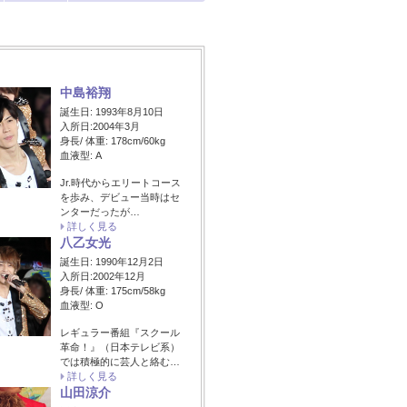
中島裕翔
誕生日: 1993年8月10日
入所日:2004年3月
身長/ 体重: 178cm/60kg
血液型: A
Jr.時代からエリートコース
を歩み、デビュー当時はセ
ンターだったが…
詳しく見る
八乙女光
誕生日: 1990年12月2日
入所日:2002年12月
身長/ 体重: 175cm/58kg
血液型: O
レギュラー番組『スクール
革命！』（日本テレビ系）
では積極的に芸人と絡む…
詳しく見る
山田涼介