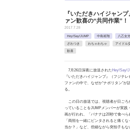
『いただきハイジャンプ』で
ァン歓喜の“共同作業”！
2017.7.28
Hey!Say!JUMP
中島裕翔
八乙女
ざわつき
わちゃわちゃ
アイドル
歓喜
7月26日深夜に放送された
Hey!Say!
『いただきハイジャンプ』（フジテレ
ファンの中で、なぜか“ナポリタン”が
る。
この日の放送では、視聴者が日ごろ
っていることをJUMPメンバーが実践
画が行われ、「バナナは20秒で食べら
「両頬を一緒にビンタされると痛くな
当か？」など、些細ながら突拍子もな