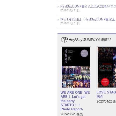
Hey!Say!JUMP薮＆八乙女の対談
2018年2月11日
本日1月31日は、Hey!Say!JUMP薮
2018年1月31日
Hey!Say!JUMPの関連商品
LOVE STA
WE ARE ONE -WE
涼介
ARE！ Let's get
the party
2023/04/21
STARTO！！
Photo Report-
2024/08/23発売