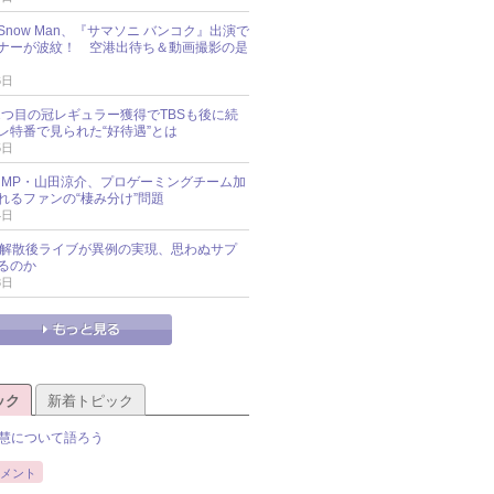
JK-Snow Man、『サマソニ バンコク』出演で
ナーが波紋！ 空港出待ち＆動画撮影の是
6日
sz、2つ目の冠レギュラー獲得でTBSも後に続
レ特番で見られた“好待遇”とは
5日
y!JUMP・山田涼介、プロゲーミングチーム加
れるファンの“棲み分け”問題
4日
UNの解散後ライブが異例の実現、思わぬサプ
るのか
3日
ック
新着トピック
慧について語ろう
メント