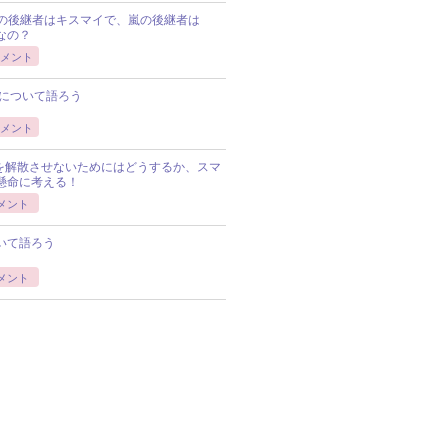
Pの後継者はキスマイで、嵐の後継者は
Pなの？
メント
について語ろう
メント
Pを解散させないためにはどうするか、スマ
懸命に考える！
メント
いて語ろう
メント