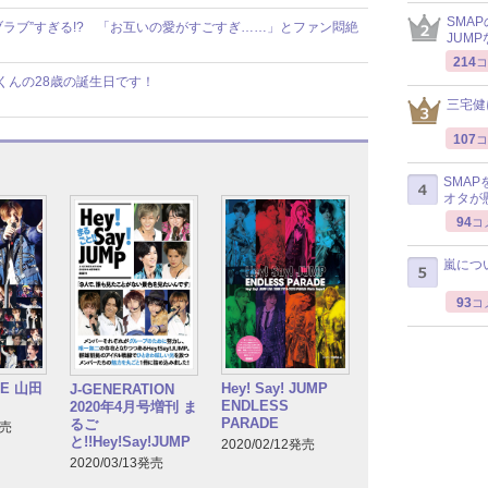
SMA
が“ラブラブ”すぎる!? 「お互いの愛がすごすぎ……」とファン悶絶
JUM
214
コ
宏太くんの28歳の誕生日です！
三宅健
107
コ
SMA
オタが
94
コ
嵐につ
93
コ
GE 山田
Hey! Say! JUMP
J-GENERATION
ENDLESS
2020年4月号増刊 ま
PARADE
るご
発売
と!!Hey!Say!JUMP
2020/02/12発売
2020/03/13発売