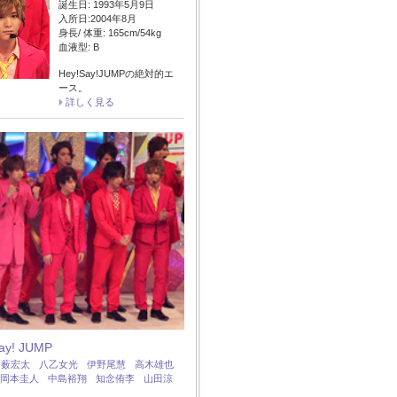
誕生日: 1993年5月9日
入所日:2004年8月
身長/ 体重: 165cm/54kg
血液型: B
Hey!Say!JUMPの絶対的エ
ース。
詳しく見る
Say! JUMP
：
薮宏太
八乙女光
伊野尾慧
高木雄也
岡本圭人
中島裕翔
知念侑李
山田涼