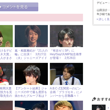
デビュー：2
山田涼介
年少組で
詳しく見
おけるデビ
嵐・相葉雅紀が『21人の
『有吉ゼミSP』に
r.大賞」
輪』に出演！ 3月27日
Hey!Say!JUMP知念侑李
の人がまさ
（火）ジャニーズアイド
が登場！ 2月26日
ル出演情報
（月）ジャニーズアイド
ル出演情報
MP有岡大貴
【アンケート結果】ジャ
A.B.C-Z五関晃一のピン
演技力を見
ニーズの中で最も度肝を
企画「ブラゴセキ」にメ
名取先生の
抜かれたグループ名は？
ンバーから非難轟々！
れた『コー
それでも語呂の良さから
5話
看板企画が誕生か!?