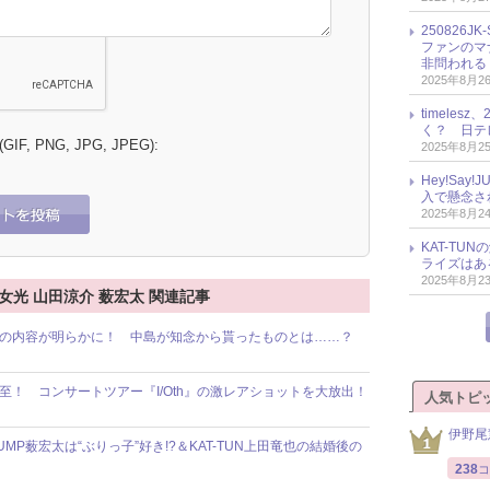
250826
ファンのマ
非問われる
2025年8月2
timele
く？ 日テ
 (GIF, PNG, JPG, JPEG):
2025年8月2
Hey!Sa
入で懸念さ
2025年8月2
KAT-T
ライズはあ
2025年8月2
八乙女光 山田涼介 薮宏太 関連記事
ト交換」の内容が明らかに！ 中島が知念から貰ったものとは……？
ン必至！ コンサートツアー『I/Oth』の激レアショットを大放出！
人気トピ
伊野尾
UMP薮宏太は“ぶりっ子”好き!?＆KAT-TUN上田竜也の結婚後の
238
コ