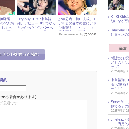
KinKi K
MP伊野尾
Hey!Say!JUMP中島裕
少年忍者・檜山光成、モ
顔になる写
の“2人焼
翔、デビュー10年でやっ
デルとの交際発覚にファ
「ちょっ
とわかった“メンバーへ
ン衝撃！ 「生々しい」
Hey!Sa
い肉を買っ
の信頼”について語る
親密写真＆動画流出の相
しまったの
Recommended by
手とは？ « ジャニーズ研
究会
新着
“理想のお
どもの世話
ップ3
2025年8月3
規約
中島裕翔、H
＆FC動画
ッキリ”
2025年8月2
かかる場合があります)
Snow M
似てる」の
2025年8月2
timele
――否定的
2025年8月2