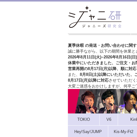
夏季休暇 の発送・お問い合わせに関
誠に勝手ながら、以下の期間を休業と
2026年8月11日(火)~2026年8月16日(日)
休業中にいただきました、ご注文・お
営業再開の8月17日(月)以降、順に対応
また、
8月8日(土)以降にいただいた、
8月17日(月)以降に対応
させていただく
大変ご迷惑をおかけしますが、
何卒ご
TOKIO
V6
Kin
Hey!Say!JUMP
Kis-My-Ft2