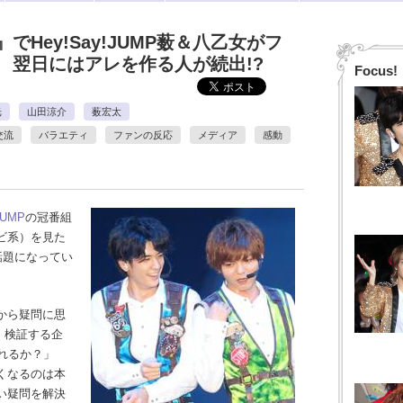
Hey!Say!JUMP薮＆八乙女がフ
 翌日にはアレを作る人が続出!?
Focus!
光
山田涼介
薮宏太
交流
バラエティ
ファンの反応
メディア
感動
JUMP
の冠番組
ビ系）を見た
話題になってい
から疑問に思
・検証する企
れるか？」
くなるのは本
い疑問を解決