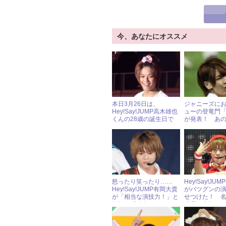
今、あなたにオススメ
本日3月26日は、
ジャニーズに
Hey!Say!JUMP高木雄也
ューの登竜門「J
くんの28歳の誕生日で
が発表！ あ
す！
かの……
怒ったり笑ったり……
Hey!Say!JU
Hey!Say!JUMP有岡大貴
がバツグンの
が「相当な演技力！」と
せつけた！ 
好評の『孤食ロボット』
成長に心打た
第5話
ド・ブルー』第