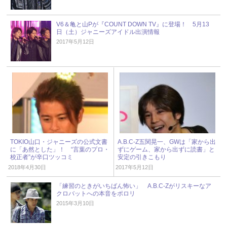
V6＆亀と山Pが『COUNT DOWN TV』に登場！ 5月13
日（土）ジャニーズアイドル出演情報
2017年5月12日
TOKIO山口・ジャニーズの公式文書
A.B.C-Z五関晃一、GWは「家から出
に「あ然とした」！ “言葉のプロ・
ずにゲーム、家から出ずに読書」と
校正者”が辛口ツッコミ
安定の引きこもり
2018年4月30日
2017年5月12日
「練習のときがいちばん怖い」 A.B.C-Zがリスキーなア
クロバットへの本音をポロリ
2015年3月10日