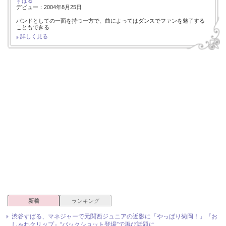
すばる
デビュー：2004年8月25日
バンドとしての一面を持つ一方で、曲によってはダンスでファンを魅了する
こともできる…
詳しく見る
新着
ランキング
渋谷すばる、マネジャーで元関西ジュニアの近影に「やっぱり菊岡！」『お
しゃれクリップ』“バックショット登場”で再び話題に