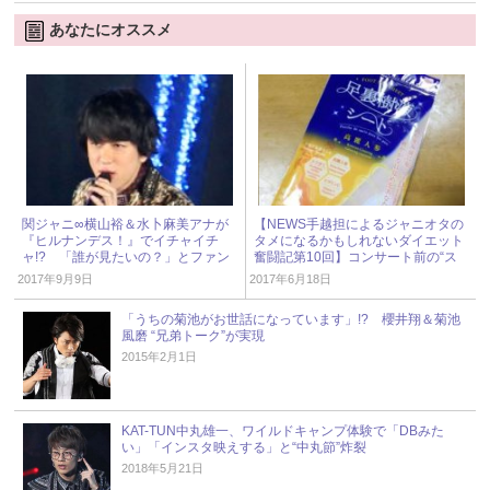
あなたにオススメ
関ジャニ∞横山裕＆水卜麻美アナが
【NEWS手越担によるジャニオタの
『ヒルナンデス！』でイチャイチ
タメになるかもしれないダイエット
ャ!? 「誰が見たいの？」とファン
奮闘記第10回】コンサート前の“ス
失笑
ペシャルケア”してる？
2017年9月9日
2017年6月18日
「うちの菊池がお世話になっています」!? 櫻井翔＆菊池
風磨 “兄弟トーク”が実現
2015年2月1日
KAT-TUN中丸雄一、ワイルドキャンプ体験で「DBみた
い」「インスタ映えする」と“中丸節”炸裂
2018年5月21日