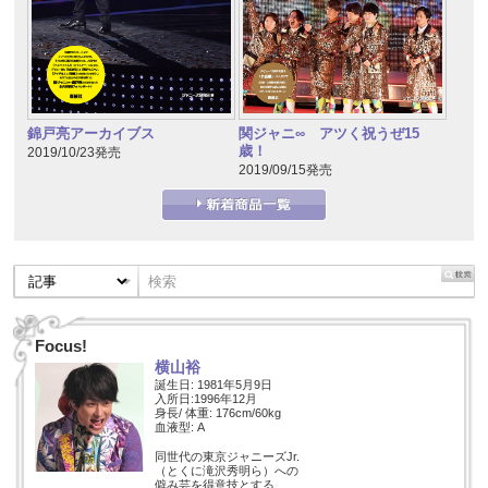
錦戸亮アーカイブス
関ジャニ∞ アツく祝うぜ15
歳！
2019/10/23発売
2019/09/15発売
Focus!
横山裕
誕生日: 1981年5月9日
入所日:1996年12月
身長/ 体重: 176cm/60kg
血液型: A
同世代の東京ジャニーズJr.
（とくに滝沢秀明ら）への
僻み芸を得意技とする…