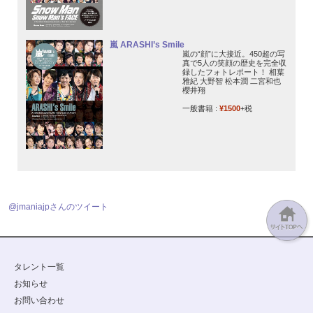
嵐 ARASHI’s Smile
嵐の“顔”に大接近。450超の写
真で5人の笑顔の歴史を完全収
録したフォトレポート！ 相葉
雅紀 大野智 松本潤 二宮和也
櫻井翔
一般書籍 :
¥1500
+税
@jmaniajpさんのツイート
タレント一覧
お知らせ
お問い合わせ