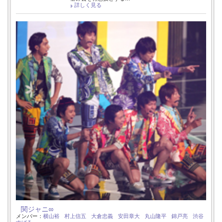
詳しく見る
関ジャニ∞
メンバー：
横山裕
村上信五
大倉忠義
安田章大
丸山隆平
錦戸亮
渋谷