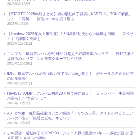
2026年3月22日
【STARTO 2025年総まとめ】嵐の活動終了発表にKAT-TUN、TOKIO解散、
ジュニア再編……波乱の一年を振り返る
2026年1月1日
【timelesz 2025年炎上事件簿】8人体制始動後からの騒動を回顧――公式サ
イトで謝罪文発表も
2025年12月31日
キンプリ、最新アルバムが初日22万超えの好調発進のウラで……狩野英孝の
提供曲めぐりファンが先輩グループに不快感
2025年12月28日
IMP.、最新アルバムが初日5万枚でNumber_i超え！ 好セールスの背景に“初
の店舗販売”
2025年12月21日
Hey!Say!JUMP、アルバム初週20万枚で前作超え！ 元メンバー・中島裕翔
が漏らした“本音”とは？
2025年12月7日
Aぇ! group・佐野晶哉主演アニメ映画『トリツカレ男』タイトルやビジュア
ルへの不安が「絶賛に反転」するワケ
2025年12月3日
少年忍者、活動終了でSTARTO・ジュニア界は激動の1年 ── 識者が語る“原
点回帰”と今後への期待