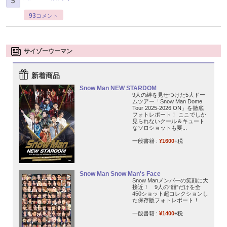
93
コメント
サイゾーウーマン
新着商品
Snow Man NEW STARDOM
9人の絆を見せつけた5大ドー
ムツアー「Snow Man Dome
Tour 2025-2026 ON」を徹底
フォトレポート！ ここでしか
見られないクール＆キュート
なソロショットも要...
一般書籍 :
¥1600
+税
Snow Man Snow Man's Face
Snow Manメンバーの笑顔に大
接近！ 9人の“顔”だけを全
450ショット超コレクションし
た保存版フォトレポート！
一般書籍 :
¥1400
+税