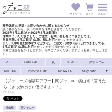
マイページ
ストア
メニュー
夏季休暇 の発送・お問い合わせに関するお知らせ
誠に勝手ながら、以下の期間を休業とさせていただきます。
2026年8月11日(火)~2026年8月16日(日)
休業中にいただきました、ご注文・お問い合わせにつきましては、
営業再開の8月17日(月)以降、順に対応
させていただきます。
また、
8月8日(土)以降にいただいた、ご注文・
お問い合わせにつきましても、
8月17日(月)以降に対応
させていただく場合がございます。
大変ご迷惑をおかけしますが、
何卒ご了承くださいますようお願い申し上げま
す。
V6
KinKi Kids
嵐
NEWS
関ジャニ∞
KAT-TUN
Hey!Say!JUMP
Kis-My-Ft2
Sexy Zone
▼
【ジャニーズ地獄耳アワー】関ジャニ∞・横山裕「言うた
ら（きっかけは）僕ですよ～！」
2017.8.6
横山裕
関ジャニ∞