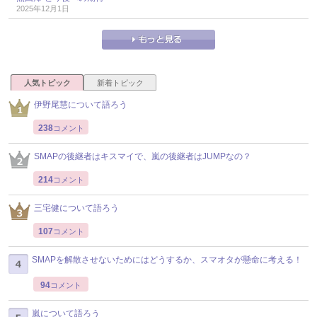
2025年12月1日
人気トピック
新着トピック
伊野尾慧について語ろう
238
コメント
SMAPの後継者はキスマイで、嵐の後継者はJUMPなの？
214
コメント
三宅健について語ろう
107
コメント
SMAPを解散させないためにはどうするか、スマオタが懸命に考える！
94
コメント
嵐について語ろう