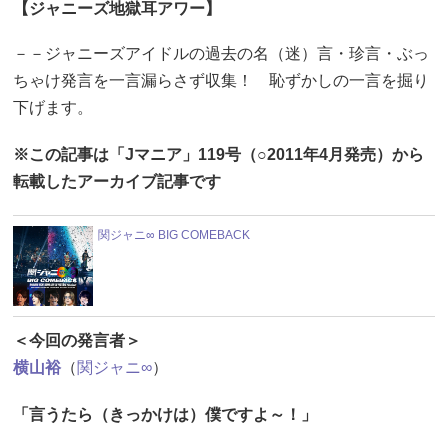
【ジャニーズ地獄耳アワー】
－－ジャニーズアイドルの過去の名（迷）言・珍言・ぶっ
ちゃけ発言を一言漏らさず収集！ 恥ずかしの一言を掘り
下げます。
※この記事は「Jマニア」119号（○2011年4月発売）から
転載したアーカイブ記事です
関ジャニ∞ BIG COMEBACK
＜今回の発言者＞
横山裕
（
関ジャニ∞
）
「言うたら（きっかけは）僕ですよ～！」