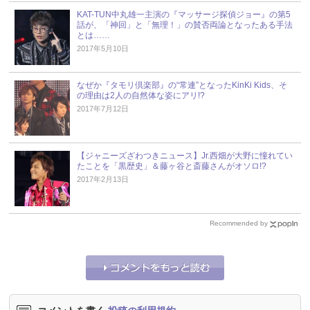
KAT-TUN中丸雄一主演の『マッサージ探偵ジョー』の第5
話が、「神回」と「無理！」の賛否両論となったある手法
とは……
2017年5月10日
なぜか『タモリ倶楽部』の“常連”となったKinKi Kids、そ
の理由は2人の自然体な姿にアリ!?
2017年7月12日
【ジャニーズざわつきニュース】Jr.西畑が大野に憧れてい
たことを「黒歴史」＆藤ヶ谷と斎藤さんがオソロ!?
2017年2月13日
Recommended by