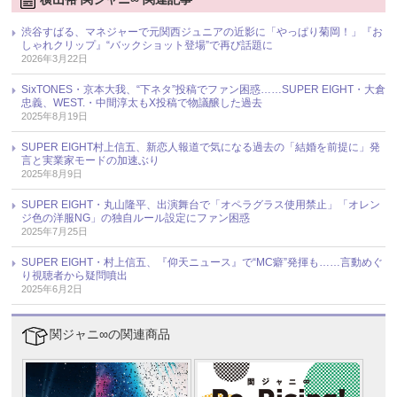
渋谷すばる、マネジャーで元関西ジュニアの近影に「やっぱり菊岡！」『お
しゃれクリップ』“バックショット登場”で再び話題に
2026年3月22日
SixTONES・京本大我、“下ネタ”投稿でファン困惑……SUPER EIGHT・大倉
忠義、WEST.・中間淳太もX投稿で物議醸した過去
2025年8月19日
SUPER EIGHT村上信五、新恋人報道で気になる過去の「結婚を前提に」発
言と実業家モードの加速ぶり
2025年8月9日
SUPER EIGHT・丸山隆平、出演舞台で「オペラグラス使用禁止」「オレン
ジ色の洋服NG」の独自ルール設定にファン困惑
2025年7月25日
SUPER EIGHT・村上信五、『仰天ニュース』で“MC癖”発揮も……言動めぐ
り視聴者から疑問噴出
2025年6月2日
関ジャニ∞の関連商品