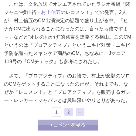
これは、文化放送でオンエアされていたラジオ番組『関
ジャニ∞横山裕・
村上信五
のレコメン！』での発言。2人
が、村上信五のCM出演決定の話題で盛り上がる中、「ヒ
ナがCMに出られることになったのは、言うたら僕ですよ
～」などと“オレのおかげ”的発言を連発する横山。このCM
というのは『プロアクティブ』というニキビ対策・ニキビ
予防を謳ったスキンケア商品のCM。ちなみに、Jマニア
119号の『CMチェック』も参考にされたし。
さて、『プロアクティブ』のお陰で、村上が念願のソロ
のCMをゲットすることになったのだが、それまでも、な
ぜか『レコメン！』と『プロアクティブ』を販売するガシ
ー・レンカー・ジャパンとは興味深いやりとりがあった。
1
2
»