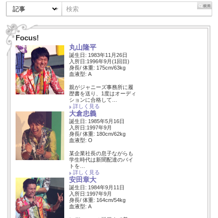
Focus!
丸山隆平
誕生日: 1983年11月26日
入所日:1996年9月(1回目)
身長/ 体重: 175cm/63kg
血液型: A
親がジャニーズ事務所に履
歴書を送り、1度はオーディ
ションに合格して…
詳しく見る
大倉忠義
誕生日: 1985年5月16日
入所日:1997年9月
身長/ 体重: 180cm/62kg
血液型: O
某企業社長の息子ながらも
学生時代は新聞配達のバイ
トを…
詳しく見る
安田章大
誕生日: 1984年9月11日
入所日:1997年9月
身長/ 体重: 164cm/54kg
血液型: A