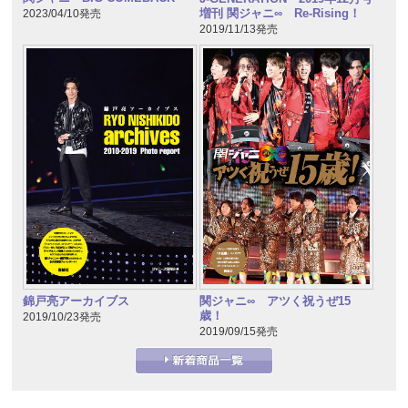
増刊 関ジャニ∞ Re-Rising！
2023/04/10発売
2019/11/13発売
錦戸亮アーカイブス
関ジャニ∞ アツく祝うぜ15
歳！
2019/10/23発売
2019/09/15発売