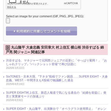
Select an image for your comment (GIF, PNG, JPG, JPEG):
丸山隆平 大倉忠義 安田章大 村上信五 横山裕 渋谷すばる 錦
戸亮 関ジャニ∞ 関連記事
渋谷すばる、マネジャーで元関西ジュニアの近影に「やっぱり菊岡！」『お
しゃれクリップ』“バックショット登場”で再び話題に
2026年3月22日
SixTONES・京本大我、“下ネタ”投稿でファン困惑……SUPER EIGHT・大倉
忠義、WEST.・中間淳太もX投稿で物議醸した過去
2025年8月19日
SUPER EIGHT村上信五、新恋人報道で気になる過去の「結婚を前提に」発
言と実業家モードの加速ぶり
2025年8月9日
SUPER EIGHT・丸山隆平、出演舞台で「オペラグラス使用禁止」「オレン