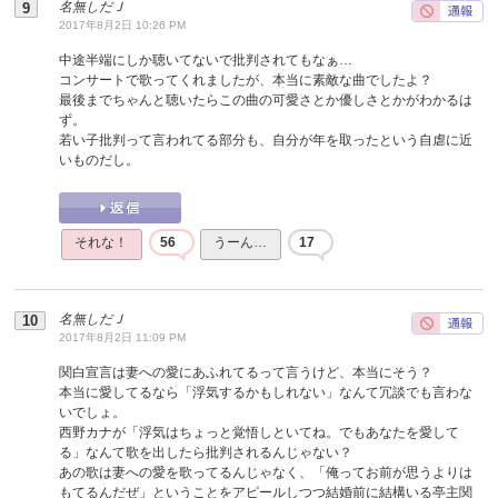
名無しだＪ
2017年8月2日 10:26 PM
中途半端にしか聴いてないで批判されてもなぁ…
コンサートで歌ってくれましたが、本当に素敵な曲でしたよ？
最後までちゃんと聴いたらこの曲の可愛さとか優しさとかがわかるは
ず。
若い子批判って言われてる部分も、自分が年を取ったという自虐に近
いものだし。
それな！
56
うーん…
17
名無しだＪ
2017年8月2日 11:09 PM
関白宣言は妻への愛にあふれてるって言うけど、本当にそう？
本当に愛してるなら「浮気するかもしれない」なんて冗談でも言わな
いでしょ。
西野カナが「浮気はちょっと覚悟しといてね。でもあなたを愛して
る」なんて歌を出したら批判されるんじゃない？
あの歌は妻への愛を歌ってるんじゃなく、「俺ってお前が思うよりは
もてるんだぜ」ということをアピールしつつ結婚前に結構いる亭主関