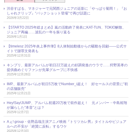
渋谷すばる、マネジャーで元関西ジュニアの近影に「やっぱり菊岡！」『お
しゃれクリップ』“バックショット登場”で再び話題に
2026年3月22日
【STARTO 2025年総まとめ】嵐の活動終了発表にKAT-TUN、TOKIO解散、
ジュニア再編……波乱の一年を振り返る
2026年1月1日
【timelesz 2025年炎上事件簿】8人体制始動後からの騒動を回顧――公式サ
イトで謝罪文発表も
2025年12月31日
キンプリ、最新アルバムが初日22万超えの好調発進のウラで……狩野英孝の
提供曲めぐりファンが先輩グループに不快感
2025年12月28日
IMP.、最新アルバムが初日5万枚でNumber_i超え！ 好セールスの背景に“初
の店舗販売”
2025年12月21日
Hey!Say!JUMP、アルバム初週20万枚で前作超え！ 元メンバー・中島裕翔
が漏らした“本音”とは？
2025年12月7日
Aぇ! group・佐野晶哉主演アニメ映画『トリツカレ男』タイトルやビジュア
ルへの不安が「絶賛に反転」するワケ
2025年12月3日