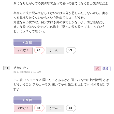
白になりたがってる男の歌であって妻への愛ではなく自己愛の歌だよ
奥さんに先に死んでほしくないのは自分が悲しみたくないから。奥さ
んを見取りたくないからという理由でしょ、どうせ。
完璧な自己愛の歌。自分大好き男の歌でしかないよ。曲は素敵だし、
嫌いな歌ではないけれどこの歌を「妻への愛を歌ってる」っていう
と、はぁ？って思うわ。
それな！
47
うーん…
59
名無しだＪ
2017年8月3日 3:13 AM
この歌 フルコーラス 聞いたことあるけど 面白い なのに批判殺到 とは
どういうこと フルコーラス 聞いてから 先に 炎上しても 損するだけで
すよ
それな！
35
うーん…
14