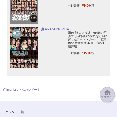
一般書籍 :
¥1400
+税
嵐 ARASHI’s Smile
嵐の“顔”に大接近。450超の写
真で5人の笑顔の歴史を完全収
録したフォトレポート！ 相葉
雅紀 大野智 松本潤 二宮和也
櫻井翔
一般書籍 :
¥1500
+税
@jmaniajpさんのツイート
タレント一覧