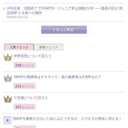
少年忍者、活動終了でSTARTO・ジュニア界は激動の1年 ── 識者が語る“原
点回帰”と今後への期待
2025年12月1日
人気トピック
新着トピック
伊野尾慧について語ろう
238
コメント
SMAPの後継者はキスマイで、嵐の後継者はJUMPなの？
214
コメント
三宅健について語ろう
107
コメント
SMAPを解散させないためにはどうするか、スマオタが懸命に考える！