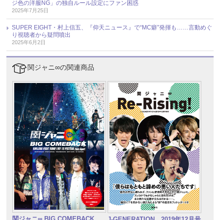
ジ色の洋服NG」の独自ルール設定にファン困惑
2025年7月25日
SUPER EIGHT・村上信五、『仰天ニュース』で“MC癖”発揮も……言動めぐ
り視聴者から疑問噴出
2025年6月2日
関ジャニ∞の関連商品
関ジャニ∞ BIG COMEBACK
J-GENERATION 2019年12月号