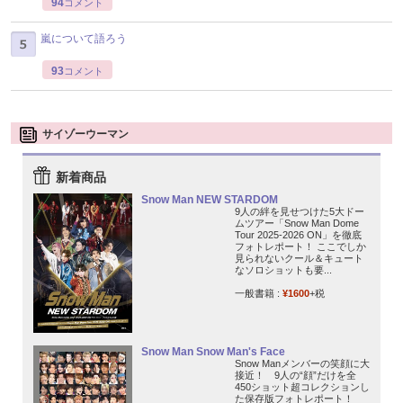
94
コメント
嵐について語ろう
93
コメント
サイゾーウーマン
新着商品
Snow Man NEW STARDOM
9人の絆を見せつけた5大ドー
ムツアー「Snow Man Dome
Tour 2025-2026 ON」を徹底
フォトレポート！ ここでしか
見られないクール＆キュート
なソロショットも要...
一般書籍 :
¥1600
+税
Snow Man Snow Man's Face
Snow Manメンバーの笑顔に大
接近！ 9人の“顔”だけを全
450ショット超コレクションし
た保存版フォトレポート！