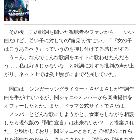
その後、この歌詞を聞いた視聴者やファンから、「いい
曲だけど、若い子に対しての“偏見”がすごい」「『女の子
はこうあるべき』っていうのを押し付けてる感じがする」
「う～ん、なんでこんな歌詞をエイトに歌わせたんだろ
う……私は好きじゃないな」と歌詞に対する批判の声が上
がり、ネット上では炎上騒ぎにまで発展していた。
同曲は、シンガーソングライター・さだまさしが作詞作
曲を手がけているが、関ジャニ∞メンバーから楽曲提供を
オファーしたとか。また、ドラマ公式サイトでさだは、
「メンバーとどんな歌にしようかと、食事をしながら相談
したら現代版の『関白宣言』は出来ないか？ と提案され
た」と明かしており、関ジャニ∞とさだとで相談の上作ら
れた楽曲なのだそう。さらにさだは、「彼らの『好きな女