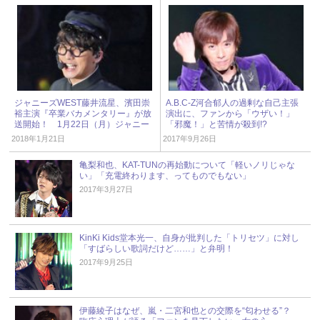
ジャニーズWEST藤井流星、濱田崇
A.B.C-Z河合郁人の過剰な自己主張
裕主演『卒業バカメンタリー』が放
演出に、ファンから「ウザい！」
送開始！ 1月22日（月）ジャニー
「邪魔！」と苦情が殺到!?
ズアイドル出演情報
2018年1月21日
2017年9月26日
亀梨和也、KAT-TUNの再始動について「軽いノリじゃな
い」「充電終わります、ってものでもない」
2017年3月27日
KinKi Kids堂本光一、自身が批判した「トリセツ」に対し
「すばらしい歌詞だけど……」と弁明！
2017年9月25日
伊藤綾子はなぜ、嵐・二宮和也との交際を“匂わせる”？