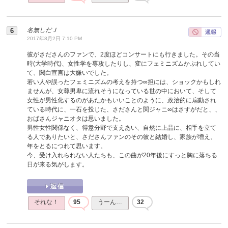
名無しだＪ
2017年8月2日 7:10 PM
彼がさださんのファンで、2度ほどコンサートにも行きました。その当
時(大学時代)、女性学を専攻したりし、変にフェミニズムかぶれしてい
て、関白宣言は大嫌いでした。
若い人や誤ったフェミニズムの考えを持つ∞担には、ショックかもしれ
ませんが、女尊男卑に流れそうになっている世の中において、そして
女性が男性化するのがあたかもいいことのように、政治的に扇動され
ている時代に、一石を投じた、さださんと関ジャニ∞はさすがだと、、
おばさんジャニオタは思いました。
男性女性関係なく、得意分野で支えあい、自然に上品に、相手を立て
る人でありたいと、さださんファンのその彼と結婚し、家族が増え、
年をとるにつれて思います。
今、受け入れられない人たちも、この曲が20年後にすっと胸に落ちる
日が来る気がします。
それな！
95
うーん…
32