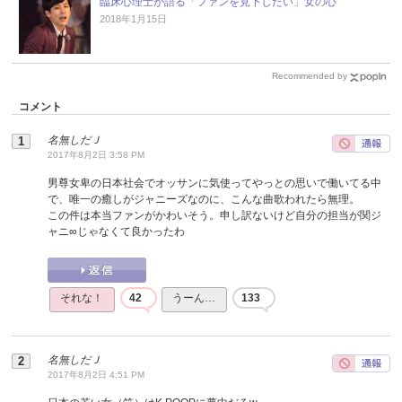
臨床心理士が語る「ファンを見下したい」女の心
2018年1月15日
Recommended by
コメント
名無しだＪ
2017年8月2日 3:58 PM
男尊女卑の日本社会でオッサンに気使ってやっとの思いで働いてる中
で、唯一の癒しがジャニーズなのに、こんな曲歌われたら無理。
この件は本当ファンがかわいそう。申し訳ないけど自分の担当が関ジ
ャニ∞じゃなくて良かったわ
それな！
42
うーん…
133
名無しだＪ
2017年8月2日 4:51 PM