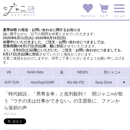
マイページ
ストア
メニュー
夏季休暇 の発送・お問い合わせに関するお知らせ
誠に勝手ながら、以下の期間を休業とさせていただきます。
2026年8月11日(火)~2026年8月16日(日)
休業中にいただきました、ご注文・お問い合わせにつきましては、
営業再開の8月17日(月)以降、順に対応
させていただきます。
また、
8月8日(土)以降にいただいた、ご注文・
お問い合わせにつきましても、
8月17日(月)以降に対応
させていただく場合がございます。
大変ご迷惑をおかけしますが、
何卒ご了承くださいますようお願い申し上げま
す。
V6
KinKi Kids
嵐
NEWS
関ジャニ∞
KAT-TUN
Hey!Say!JUMP
Kis-My-Ft2
Sexy Zone
▼
「時代錯誤」「男尊女卑」と批判殺到！ 関ジャニ∞が歌
う『ウチの夫は仕事ができない』の主題歌に、ファンか
ら落胆の声
2017.8.2