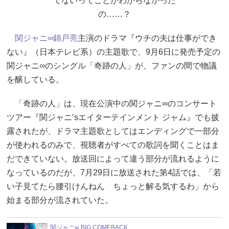
てないってことがわからなかった
の……？
関ジャニ∞
錦戸亮
主演のドラマ『ウチの夫は仕事ができ
ない』（日本テレビ系）の主題歌で、9月6日に発売予定の
関ジャニ∞のシングル「奇跡の人」が、ファンの間で物議
を醸している。
「奇跡の人」は、現在公演中の関ジャニ∞のコンサート
ツアー『関ジャニ’sエイターテインメント ジャム』でも披
露されたが、ドラマ主題歌としてはエンディングで一部分
が使われるのみで、視聴者がすべての歌詞を聞くことはま
だできていない。放送回によって違う部分が流れるように
なっているのだが、7月29日に放送された第4話では、「若
い子見てたら腰引けんねん ちょっと解る気するわ」から
始まる部分が流されていた。
関ジャニ∞ BIG COMEBACK