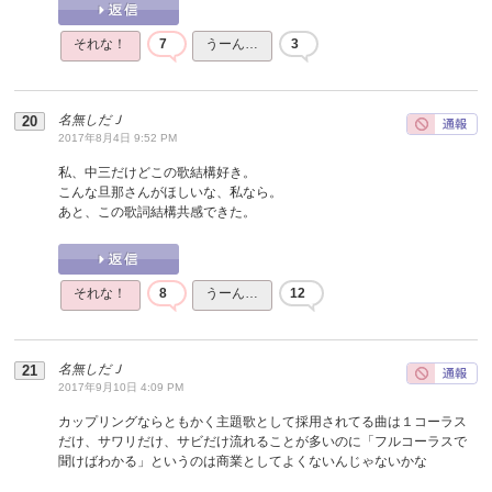
それな！
7
うーん…
3
名無しだＪ
2017年8月4日 9:52 PM
私、中三だけどこの歌結構好き。
こんな旦那さんがほしいな、私なら。
あと、この歌詞結構共感できた。
それな！
8
うーん…
12
名無しだＪ
2017年9月10日 4:09 PM
カップリングならともかく主題歌として採用されてる曲は１コーラス
だけ、サワリだけ、サビだけ流れることが多いのに「フルコーラスで
聞けばわかる」というのは商業としてよくないんじゃないかな