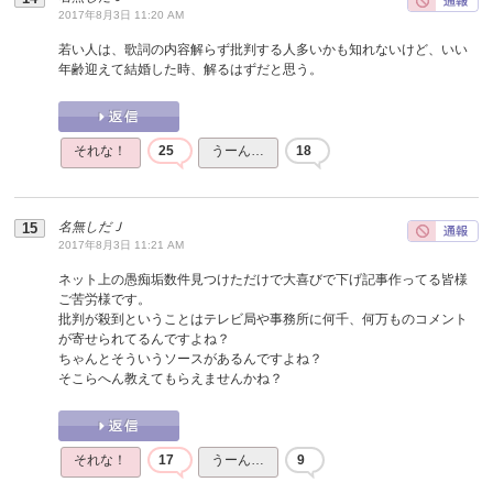
2017年8月3日 11:20 AM
若い人は、歌詞の内容解らず批判する人多いかも知れないけど、いい
年齢迎えて結婚した時、解るはずだと思う。
それな！
25
うーん…
18
名無しだＪ
2017年8月3日 11:21 AM
ネット上の愚痴垢数件見つけただけで大喜びで下げ記事作ってる皆様
ご苦労様です。
批判が殺到ということはテレビ局や事務所に何千、何万ものコメント
が寄せられてるんですよね？
ちゃんとそういうソースがあるんですよね？
そこらへん教えてもらえませんかね？
それな！
17
うーん…
9