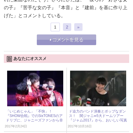
の子』『苦手な女の子』『本音』と『建前』を基に作り上
げた」とコメントしている。
1
2
»
あなたにオススメ
「いじめじゃん」「不快」！
ド迫力のバンド演奏とポップなダン
『SHOW合戦』でのSixTONESのア
ス！ 関ジャニ∞5大ドームツアー
ドリブに、ジャニーズファンから非
『ジャム2017』から、おいしい写真
難殺到
8枚をつまみ食い！
2017年2月24日
2017年10月16日