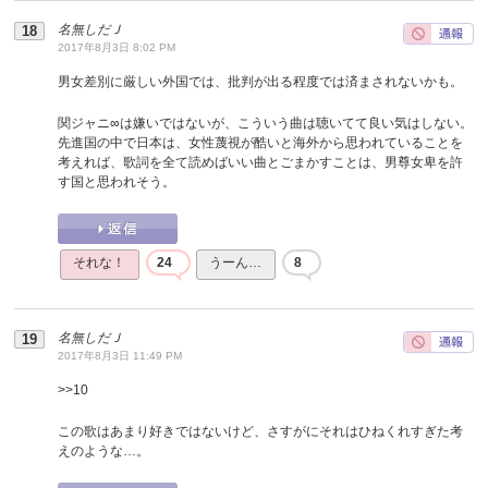
名無しだＪ
2017年8月3日 8:02 PM
男女差別に厳しい外国では、批判が出る程度では済まされないかも。
関ジャニ∞は嫌いではないが、こういう曲は聴いてて良い気はしない。
先進国の中で日本は、女性蔑視が酷いと海外から思われていることを
考えれば、歌詞を全て読めばいい曲とごまかすことは、男尊女卑を許
す国と思われそう。
それな！
24
うーん…
8
名無しだＪ
2017年8月3日 11:49 PM
>>
10
この歌はあまり好きではないけど、さすがにそれはひねくれすぎた考
えのような…。