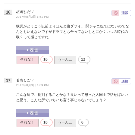
名無しだＪ
2017年8月3日 1:51 PM
歌詞がどうこう以前よりほんと曲ダサイ… 関ジャニ担ではないのでな
んともいえないですがドラマとも合ってないしとにかくいつの時代の
歌？って感じですね
それな！
16
うーん…
12
名無しだＪ
2017年8月3日 4:09 PM
こんな所で、批判することかな？良いって思った人同士で話せばいい
と思う。こんな所でいちいち言う事じゃないでしょう？
それな！
10
うーん…
6