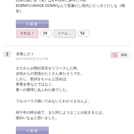
日本の若い女（笑）はK POOPに夢中だろw
BOØWYのIMAGE DOWNなんて普遍だし現代にピッタリだしな（嘲
笑）
それな！
10
うーん…
52
名無しだＪ
2017年8月2日 5:15 PM
さださんが関白宣言をリリースした時、
女性からの苦情がたくさん来たそうです。
しかし、歌詞をちゃんと読めば、
男尊女卑などではなく、
妻への愛情にあふれた曲でした。
フルコーラス聴いてみないとわかりませんよ。
何十年の時を経て、また同じようなことが起きるとは。
面白いなぁと思いました。