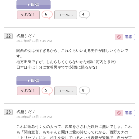
それな！
6
うーん…
4
名無しだＪ
2017年9月13日 6:49 AM
関西の女は強すぎるから、これくらいいえる男性がほしいくらいで
す。
地方出身ですが、しおらしくならないかな(特に河内と泉州)
日本は今は十分に女尊男卑です(関西に限るかな)
それな！
5
うーん…
8
名無しだＪ
2019年4月16日 8:25 AM
これに噛み付く女の人って、図星をさされた以外に無いでしょ。これ
も「関白宣言」もちゃんと聞けば愛の詩だってわかる。西野カナの
「トリセツ」には、相手を愛しているという表現が皆無で、自分が可