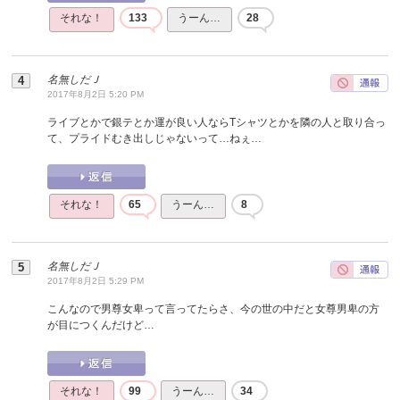
それな！
133
うーん…
28
名無しだＪ
2017年8月2日 5:20 PM
ライブとかで銀テとか運が良い人ならTシャツとかを隣の人と取り合っ
て、プライドむき出しじゃないって…ねぇ…
それな！
65
うーん…
8
名無しだＪ
2017年8月2日 5:29 PM
こんなので男尊女卑って言ってたらさ、今の世の中だと女尊男卑の方
が目につくんだけど…
それな！
99
うーん…
34