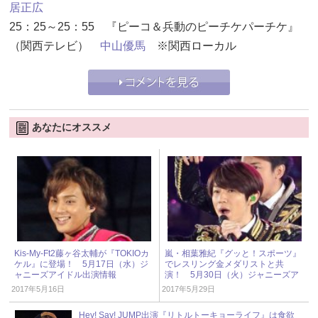
居正広
25：25～25：55 『ピーコ＆兵動のピーチケパーチケ』
（関西テレビ）
中山優馬
※関西ローカル
あなたにオススメ
Kis-My-Ft2藤ヶ谷太輔が『TOKIOカ
嵐・相葉雅紀『グッと！スポーツ』
ケル』に登場！ 5月17日（水）ジ
でレスリング金メダリストと共
ャニーズアイドル出演情報
演！ 5月30日（火）ジャニーズア
イドル出演情報
2017年5月16日
2017年5月29日
Hey! Say! JUMP出演『リトルトーキョーライフ』は食欲