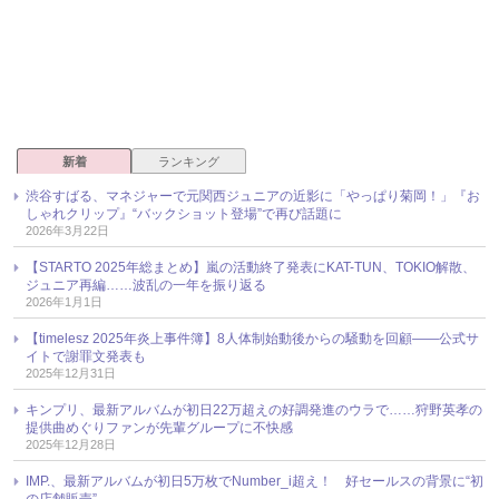
新着
ランキング
渋谷すばる、マネジャーで元関西ジュニアの近影に「やっぱり菊岡！」『お
しゃれクリップ』“バックショット登場”で再び話題に
2026年3月22日
【STARTO 2025年総まとめ】嵐の活動終了発表にKAT-TUN、TOKIO解散、
ジュニア再編……波乱の一年を振り返る
2026年1月1日
【timelesz 2025年炎上事件簿】8人体制始動後からの騒動を回顧――公式サ
イトで謝罪文発表も
2025年12月31日
キンプリ、最新アルバムが初日22万超えの好調発進のウラで……狩野英孝の
提供曲めぐりファンが先輩グループに不快感
2025年12月28日
IMP.、最新アルバムが初日5万枚でNumber_i超え！ 好セールスの背景に“初
の店舗販売”