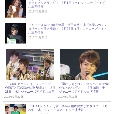
そそるグルメラング！ 3月1日（水）ジャニーズアイド
ル出演情報
2017年2月28日
ジャニーズWEST藤井流星、濱田崇裕主演『卒業バカメン
タリー』が放送開始！ 1月22日（月）ジャニーズアイド
ル出演情報
2018年1月21日
『TOKIOカケル』は、ジャニーズ
『嵐にしやがれ』でメンバーが“歌舞
WESTとTOKIOが結束力対決！ 2月
伎”について学ぶ！ 2月18日（土）
28日（水）ジャニーズアイドル出演
ジャニーズアイドル出演情報
情報
2018年2月27日
2017年2月17日
『TOKIOカケル』は菅田将暉＆桐谷健太が大暴れ!? 11月
22日（水）ジャニーズアイドル出演情報