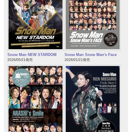
Snow Man NEW STARDOM
Snow Man Snow Man's Face
2026/05/21発売
2026/01/21発売