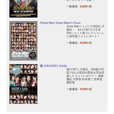
一般書籍 :
¥1600
+税
Snow Man Snow Man's Face
Snow Manメンバーの笑顔に大
接近！ 9人の“顔”だけを全
450ショット超コレクションし
た保存版フォトレポート！
一般書籍 :
¥1400
+税
嵐 ARASHI’s Smile
嵐の“顔”に大接近。450超の写
真で5人の笑顔の歴史を完全収
録したフォトレポート！ 相葉
雅紀 大野智 松本潤 二宮和也
櫻井翔
一般書籍 :
¥1500
+税