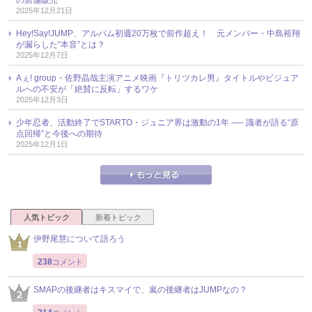
2025年12月21日
Hey!Say!JUMP、アルバム初週20万枚で前作超え！ 元メンバー・中島裕翔
が漏らした“本音”とは？
2025年12月7日
Aぇ! group・佐野晶哉主演アニメ映画『トリツカレ男』タイトルやビジュア
ルへの不安が「絶賛に反転」するワケ
2025年12月3日
少年忍者、活動終了でSTARTO・ジュニア界は激動の1年 ── 識者が語る“原
点回帰”と今後への期待
2025年12月1日
人気トピック
新着トピック
伊野尾慧について語ろう
238
コメント
SMAPの後継者はキスマイで、嵐の後継者はJUMPなの？