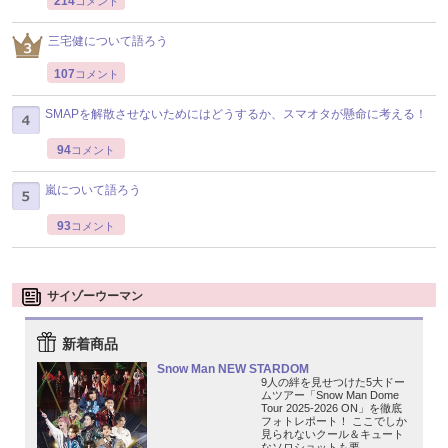
214
コメント
三宅健について語ろう
107
コメント
SMAPを解散させないためにはどうするか、スマオタが懸命に考える！
94
コメント
嵐について語ろう
93
コメント
サイゾーウーマン
新着商品
Snow Man NEW STARDOM
9人の絆を見せつけた5大ドー
ムツアー「Snow Man Dome
Tour 2025-2026 ON」を徹底
フォトレポート！ ここでしか
見られないクール＆キュート
なソロショットも要...