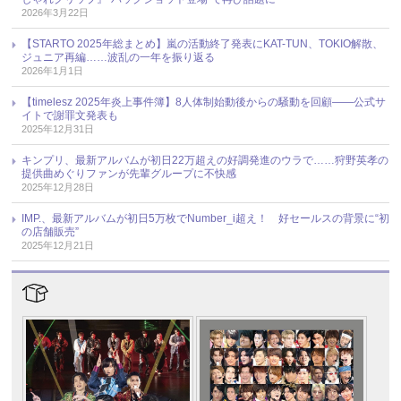
2026年3月22日
【STARTO 2025年総まとめ】嵐の活動終了発表にKAT-TUN、TOKIO解散、
ジュニア再編……波乱の一年を振り返る
2026年1月1日
【timelesz 2025年炎上事件簿】8人体制始動後からの騒動を回顧――公式サ
イトで謝罪文発表も
2025年12月31日
キンプリ、最新アルバムが初日22万超えの好調発進のウラで……狩野英孝の
提供曲めぐりファンが先輩グループに不快感
2025年12月28日
IMP.、最新アルバムが初日5万枚でNumber_i超え！ 好セールスの背景に“初
の店舗販売”
2025年12月21日