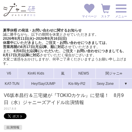
マイページ
ストア
メニュー
夏季休暇 の発送・お問い合わせに関するお知らせ
誠に勝手ながら、以下の期間を休業とさせていただきます。
2026年8月11日(火)~2026年8月16日(日)
休業中にいただきました、ご注文・お問い合わせにつきましては、
営業再開の8月17日(月)以降、順に対応
させていただきます。
また、
8月8日(土)以降にいただいた、ご注文・
お問い合わせにつきましても、
8月17日(月)以降に対応
させていただく場合がございます。
大変ご迷惑をおかけしますが、
何卒ご了承くださいますようお願い申し上げま
す。
V6
KinKi Kids
嵐
NEWS
関ジャニ∞
KAT-TUN
Hey!Say!JUMP
Kis-My-Ft2
Sexy Zone
▼
V6坂本昌行＆三宅健が『TOKIOカケル』に登場！ 8月9
日（水）ジャニーズアイドル出演情報
2017.8.8
出演情報