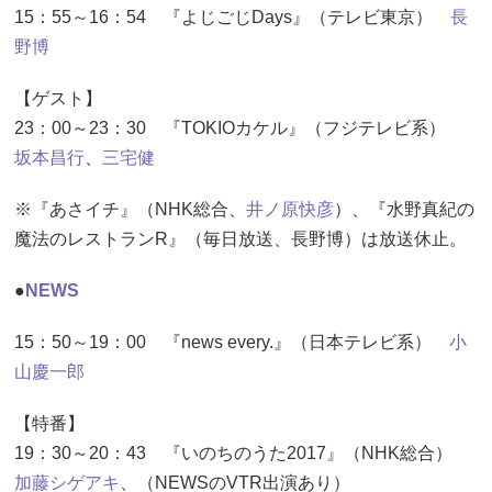
15：55～16：54 『よじごじDays』（テレビ東京）
長
野博
【ゲスト】
23：00～23：30 『TOKIOカケル』（フジテレビ系）
坂本昌行
、
三宅健
※『あさイチ』（NHK総合、
井ノ原快彦
）、『水野真紀の
魔法のレストランR』（毎日放送、長野博）は放送休止。
●
NEWS
15：50～19：00 『news every.』（日本テレビ系）
小
山慶一郎
【特番】
19：30～20：43 『いのちのうた2017』（NHK総合）
加藤シゲアキ
、（NEWSのVTR出演あり）