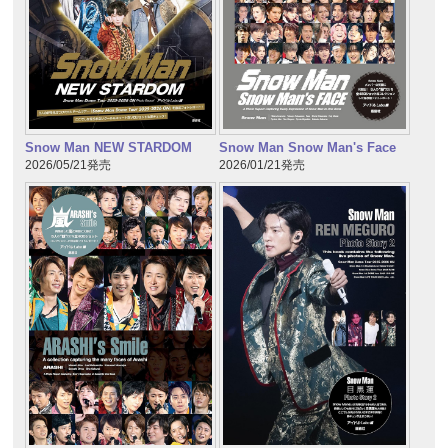
Snow Man NEW STARDOM
Snow Man Snow Man's Face
2026/05/21発売
2026/01/21発売