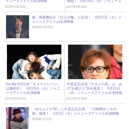
ャニーズアイドル出演情報
開始！ 6月19日（月）ジャニーズ
アイドル出演情報
2018年4月23日
2017年6月18日
嵐・相葉雅紀が『21人の輪』に出演！ 3月27日（火）ジ
ャニーズアイドル出演情報
2018年3月26日
Kis-My-Ft2出演『キスマイレージ』
中居正広出演『ナカイの窓』は、あ
は最終回！ 9月26日（火）ジャニ
の“お蔵入り”回を放送！ 5月31日
ーズアイドル出演情報
（水）ジャニーズアイドル出演情報
2017年9月25日
2017年5月30日
『めちゃイケSP』に中居正広出演、「72時間ホンネの
旅」放送！ 1月2日（火）ジャニーズアイドル出演情報
2018年1月1日