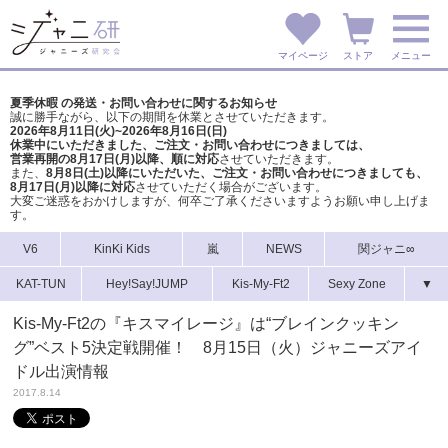
マイページ
ストア
メニュー
夏季休暇 の発送・お問い合わせに関するお知らせ
誠に勝手ながら、以下の期間を休業とさせていただきます。
2026年8月11日(火)~2026年8月16日(日)
休業中にいただきました、ご注文・お問い合わせにつきましては、
営業再開の8月17日(月)以降、順に対応
させていただきます。
また、
8月8日(土)以降にいただいた、ご注文・
お問い合わせにつきましても、
8月17日(月)以降に対応
させていただく場合がございます。
大変ご迷惑をおかけしますが、
何卒ご了承くださいますようお願い申し上げま
す。
V6
KinKi Kids
嵐
NEWS
関ジャニ∞
KAT-TUN
Hey!Say!JUMP
Kis-My-Ft2
Sexy Zone
▼
Kis-My-Ft2の『キスマイレージ』は“ブレインクッキン
グ”ベスト5決定戦開催！ 8月15日（火）ジャニーズアイ
ドル出演情報
2017.8.14