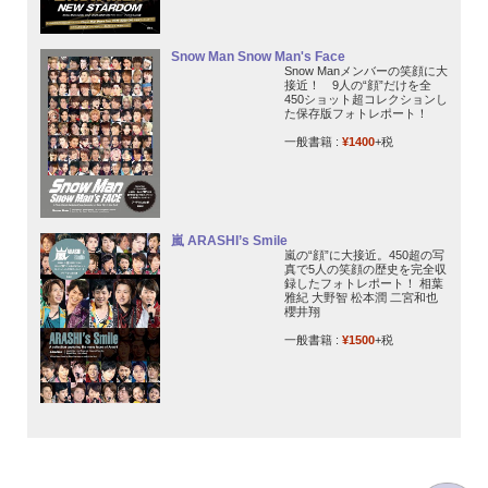
Snow Man Snow Man's Face
Snow Manメンバーの笑顔に大
接近！ 9人の“顔”だけを全
450ショット超コレクションし
た保存版フォトレポート！
一般書籍 :
¥1400
+税
嵐 ARASHI’s Smile
嵐の“顔”に大接近。450超の写
真で5人の笑顔の歴史を完全収
録したフォトレポート！ 相葉
雅紀 大野智 松本潤 二宮和也
櫻井翔
一般書籍 :
¥1500
+税