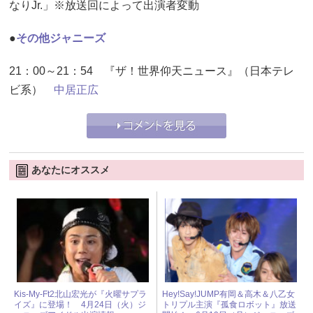
なりJr.」※放送回によって出演者変動
●
その他ジャニーズ
21：00～21：54 『ザ！世界仰天ニュース』（日本テレ
ビ系）
中居正広
あなたにオススメ
Kis-My-Ft2北山宏光が『火曜サプラ
Hey!Say!JUMP有岡＆高木＆八乙女
イズ』に登場！ 4月24日（火）ジ
トリプル主演『孤食ロボット』放送