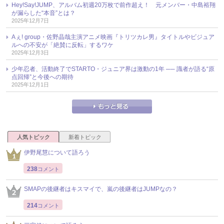
Hey!Say!JUMP、アルバム初週20万枚で前作超え！ 元メンバー・中島裕翔
が漏らした“本音”とは？
2025年12月7日
Aぇ! group・佐野晶哉主演アニメ映画『トリツカレ男』タイトルやビジュア
ルへの不安が「絶賛に反転」するワケ
2025年12月3日
少年忍者、活動終了でSTARTO・ジュニア界は激動の1年 ── 識者が語る“原
点回帰”と今後への期待
2025年12月1日
人気トピック
新着トピック
伊野尾慧について語ろう
238
コメント
SMAPの後継者はキスマイで、嵐の後継者はJUMPなの？
214
コメント