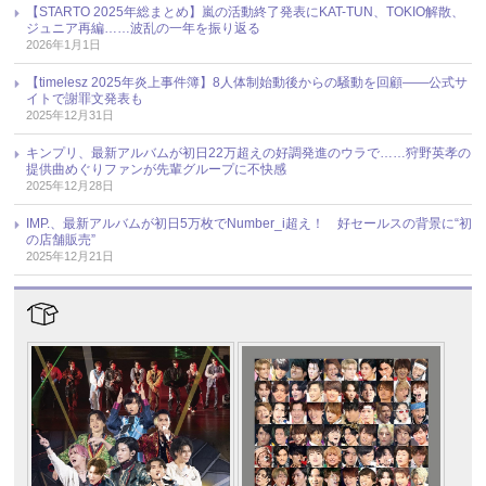
【STARTO 2025年総まとめ】嵐の活動終了発表にKAT-TUN、TOKIO解散、
ジュニア再編……波乱の一年を振り返る
2026年1月1日
【timelesz 2025年炎上事件簿】8人体制始動後からの騒動を回顧――公式サ
イトで謝罪文発表も
2025年12月31日
キンプリ、最新アルバムが初日22万超えの好調発進のウラで……狩野英孝の
提供曲めぐりファンが先輩グループに不快感
2025年12月28日
IMP.、最新アルバムが初日5万枚でNumber_i超え！ 好セールスの背景に“初
の店舗販売”
2025年12月21日