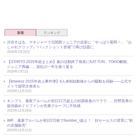
新着
ランキング
渋谷すばる、マネジャーで元関西ジュニアの近影に「やっぱり菊岡！」『お
しゃれクリップ』“バックショット登場”で再び話題に
2026年3月22日
【STARTO 2025年総まとめ】嵐の活動終了発表にKAT-TUN、TOKIO解散、
ジュニア再編……波乱の一年を振り返る
2026年1月1日
【timelesz 2025年炎上事件簿】8人体制始動後からの騒動を回顧――公式サ
イトで謝罪文発表も
2025年12月31日
キンプリ、最新アルバムが初日22万超えの好調発進のウラで……狩野英孝の
提供曲めぐりファンが先輩グループに不快感
2025年12月28日
IMP.、最新アルバムが初日5万枚でNumber_i超え！ 好セールスの背景に“初
の店舗販売”
2025年12月21日