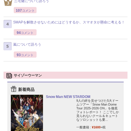
三宅健について語ろう
107
コメント
SMAPを解散させないためにはどうするか、スマオタが懸命に考える！
94
コメント
嵐について語ろう
93
コメント
サイゾーウーマン
新着商品
Snow Man NEW STARDOM
9人の絆を見せつけた5大ドー
ムツアー「Snow Man Dome
Tour 2025-2026 ON」を徹底
フォトレポート！ ここでしか
見られないクール＆キュート
なソロショットも要...
一般書籍 :
¥1600
+税