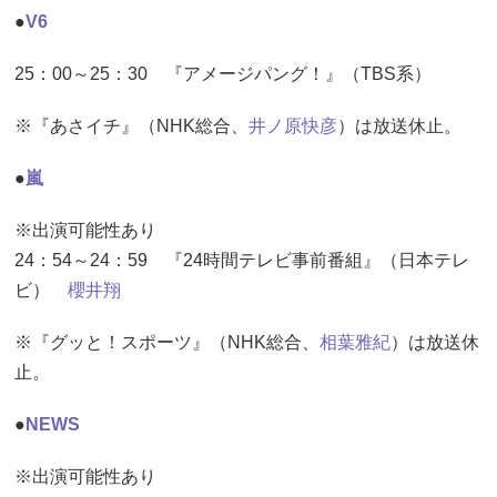
●
V6
25：00～25：30 『アメージパング！』（TBS系）
※『あさイチ』（NHK総合、
井ノ原快彦
）は放送休止。
●
嵐
※出演可能性あり
24：54～24：59 『24時間テレビ事前番組』（日本テレ
ビ）
櫻井翔
※『グッと！スポーツ』（NHK総合、
相葉雅紀
）は放送休
止。
●
NEWS
※出演可能性あり