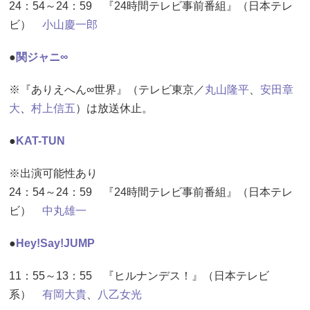
24：54～24：59 『24時間テレビ事前番組』（日本テレ
ビ）
小山慶一郎
●
関ジャニ∞
※『ありえへん∞世界』（テレビ東京／
丸山隆平
、
安田章
大
、
村上信五
）は放送休止。
●
KAT-TUN
※出演可能性あり
24：54～24：59 『24時間テレビ事前番組』（日本テレ
ビ）
中丸雄一
●
Hey!Say!JUMP
11：55～13：55 『ヒルナンデス！』（日本テレビ
系）
有岡大貴
、
八乙女光