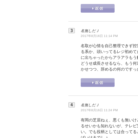
名無しだＪ
2017年8月16日 11:14 PM
名取が心情を自己整理できず控
る系か、頭いってるレジ初めて
に出ちゃったからアラアラもう
どうせ成長させるなら、もう何
かせつつ、辞めるの何のですっ
名無しだＪ
2017年8月16日 11:24 PM
有岡の芝居ねぇ、悪くも無いけ
るせいかも知れないが、テレビ
い。でも役柄としては合ってる
ばいけるでしょ。