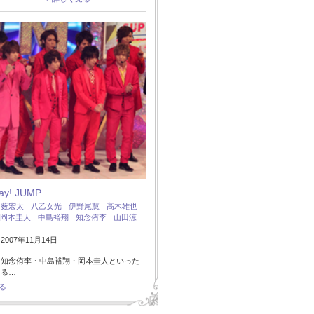
Say! JUMP
：
薮宏太
八乙女光
伊野尾慧
高木雄也
岡本圭人
中島裕翔
知念侑李
山田涼
007年11月14日
・知念侑李・中島裕翔・岡本圭人といった
ある…
る