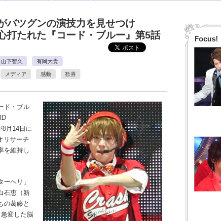
岡大貴がバツグンの演技力を見せつけ
心打たれた『コード・ブルー』第5話
Focus!
山下智久
有岡大貴
メディア
感動
歓喜
ード・ブル
RD
8月14日に
オリサーチ
率を維持し
ターヘリ」
白石恵（新
ちの葛藤と
、急変した脳