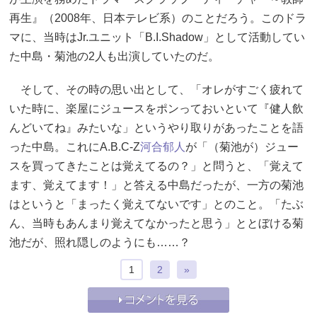
再生』（2008年、日本テレビ系）のことだろう。このドラ
マに、当時はJr.ユニット「B.I.Shadow」として活動してい
た中島・菊池の2人も出演していたのだ。
そして、その時の思い出として、「オレがすごく疲れて
いた時に、楽屋にジュースをポンっておいといて『健人飲
んどいてね』みたいな」というやり取りがあったことを語
った中島。これにA.B.C-Z
河合郁人
が「（菊池が）ジュー
スを買ってきたことは覚えてるの？」と問うと、「覚えて
ます、覚えてます！」と答える中島だったが、一方の菊池
はというと「まったく覚えてないです」とのこと。「たぶ
ん、当時もあんまり覚えてなかったと思う」ととぼける菊
池だが、照れ隠しのようにも……？
1
2
»