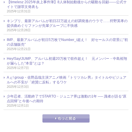
【timelesz 2025年炎上事件簿】8人体制始動後からの騒動を回顧――公式サ
イトで謝罪文発表も
2025年12月31日
キンプリ、最新アルバムが初日22万超えの好調発進のウラで……狩野英孝の
提供曲めぐりファンが先輩グループに不快感
2025年12月28日
IMP.、最新アルバムが初日5万枚でNumber_i超え！ 好セールスの背景に“初
の店舗販売”
2025年12月21日
Hey!Say!JUMP、アルバム初週20万枚で前作超え！ 元メンバー・中島裕翔
が漏らした“本音”とは？
2025年12月7日
Aぇ! group・佐野晶哉主演アニメ映画『トリツカレ男』タイトルやビジュア
ルへの不安が「絶賛に反転」するワケ
2025年12月3日
少年忍者、活動終了でSTARTO・ジュニア界は激動の1年 ── 識者が語る“原
点回帰”と今後への期待
2025年12月1日