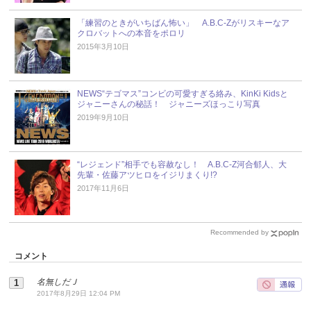
「練習のときがいちばん怖い」 A.B.C-Zがリスキーなア
クロバットへの本音をポロリ
2015年3月10日
NEWS“テゴマス”コンビの可愛すぎる絡み、KinKi Kidsと
ジャニーさんの秘話！ ジャニーズほっこり写真
2019年9月10日
“レジェンド”相手でも容赦なし！ A.B.C-Z河合郁人、大
先輩・佐藤アツヒロをイジリまくり!?
2017年11月6日
Recommended by
コメント
名無しだＪ
2017年8月29日 12:04 PM