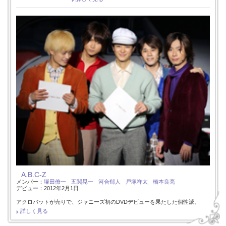
A.B.C-Z
メンバー：
塚田僚一
五関晃一
河合郁人
戸塚祥太
橋本良亮
デビュー：2012年2月1日
アクロバットが売りで、ジャニーズ初のDVDデビューを果たした個性派。
詳しく見る