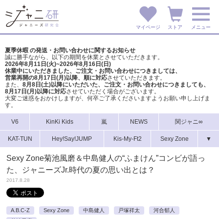
マイページ
ストア
メニュー
夏季休暇 の発送・お問い合わせに関するお知らせ
誠に勝手ながら、以下の期間を休業とさせていただきます。
2026年8月11日(火)~2026年8月16日(日)
休業中にいただきました、ご注文・お問い合わせにつきましては、
営業再開の8月17日(月)以降、順に対応
させていただきます。
また、
8月8日(土)以降にいただいた、ご注文・
お問い合わせにつきましても、
8月17日(月)以降に対応
させていただく場合がございます。
大変ご迷惑をおかけしますが、
何卒ご了承くださいますようお願い申し上げま
す。
V6
KinKi Kids
嵐
NEWS
関ジャニ∞
KAT-TUN
Hey!Say!JUMP
Kis-My-Ft2
Sexy Zone
▼
Sexy Zone菊池風磨＆中島健人の“ふまけん”コンビが語っ
た、ジャニーズJr.時代の夏の思い出とは？
2017.8.28
A.B.C-Z
Sexy Zone
中島健人
戸塚祥太
河合郁人