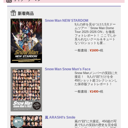
新着商品
Snow Man NEW STARDOM
9人の絆を見せつけた5大ドー
ムツアー「Snow Man Dome
Tour 2025-2026 ON」を徹底
フォトレポート！ ここでしか
見られないクール＆キュート
なソロショットも要...
一般書籍 :
¥1600
+税
Snow Man Snow Man's Face
Snow Manメンバーの笑顔に大
接近！ 9人の“顔”だけを全
450ショット超コレクションし
た保存版フォトレポート！
一般書籍 :
¥1400
+税
嵐 ARASHI’s Smile
嵐の“顔”に大接近。450超の写
真で5人の笑顔の歴史を完全収