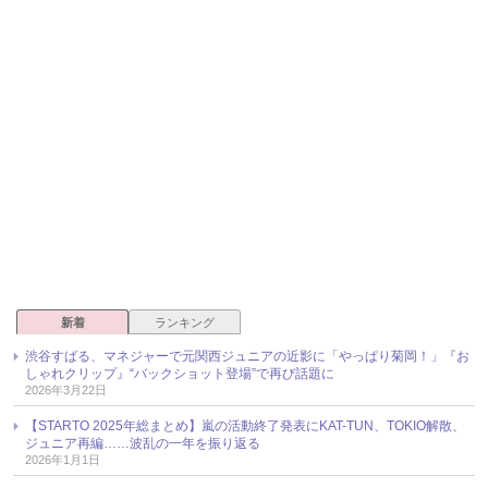
新着
ランキング
渋谷すばる、マネジャーで元関西ジュニアの近影に「やっぱり菊岡！」『お
しゃれクリップ』“バックショット登場”で再び話題に
2026年3月22日
【STARTO 2025年総まとめ】嵐の活動終了発表にKAT-TUN、TOKIO解散、
ジュニア再編……波乱の一年を振り返る
2026年1月1日