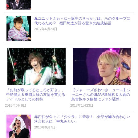
Jr.ユニットふぉ～ゆ～誕生のきっかけは、あのグループに
代わるため!? 福田悠太が語る驚きの結成秘話
2017年6月23日
「お前が歌ってるところが好き」、
【ジャニーズざわつきニュース】ジ
中島健人＆重岡大毅の友情を支える
ャニーさんのSMAP新解釈＆大倉の
アイドルとしての矜持
鳥貴族ネタ解禁にファン騒然
2015年6月8日
2017年1月23日
赤西仁が久々に『少クラ』に登場！ 会話が噛み合わない
河合郁人に「中丸みたい」
2013年9月7日