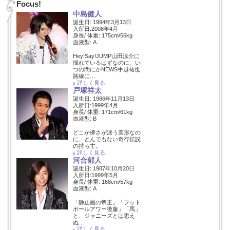
Focus!
中島健人
誕生日: 1994年3月13日
入所日:2008年4月
身長/ 体重: 175cm/56kg
血液型: A
Hey!Say!JUMP山田涼介に
憧れているはずなのに、い
つの間にかNEWS手越祐也
路線に…
詳しく見る
戸塚祥太
誕生日: 1986年11月13日
入所日:1999年4月
身長/ 体重: 171cm/61kg
血液型: B
どこか儚さが漂う美形なの
に、とんでもない奇行伝説
の持ち主。
詳しく見る
河合郁人
誕生日: 1987年10月20日
入所日:1999年5月
身長/ 体重: 168cm/57kg
血液型: A
「静止画の帝王」「フット
ボールアワー後藤」「馬」
と、ジャニーズとは思え
ぬ…
詳しく見る