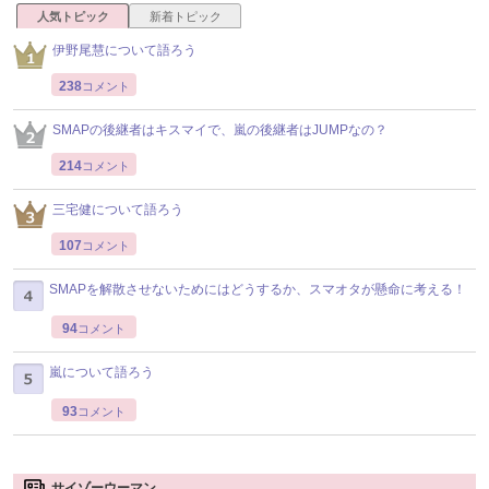
人気トピック
新着トピック
伊野尾慧について語ろう
238
コメント
SMAPの後継者はキスマイで、嵐の後継者はJUMPなの？
214
コメント
三宅健について語ろう
107
コメント
SMAPを解散させないためにはどうするか、スマオタが懸命に考える！
94
コメント
嵐について語ろう
93
コメント
サイゾーウーマン