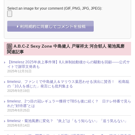
Select an image for your comment (GIF, PNG, JPG, JPEG):
A.B.C-Z Sexy Zone 中島健人 戸塚祥太 河合郁人 菊池風磨
関連記事
【timelesz 2025年炎上事件簿】8人体制始動後からの騒動を回顧――公式サ
イトで謝罪文発表も
2025年12月31日
timelesz、ファンミで中島健人＆マリウス葉思わせる演出に賛否！ 松島聡
の「10人を感じた」発言にも批判集まる
2025年9月19日
timelesz、2つ目の冠レギュラー獲得でTBSも後に続く？ 日テレ特番で見ら
れた“好待遇”とは
2025年8月25日
timelesz・菊池風磨に変化？ “炎上”は「もう知らない」「追う気もない」
2025年8月14日