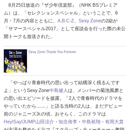
8月25日放送の『ザ少年倶楽部』（NHK BSプレミア
ム）は、「セレクションスペシャル」ということで、6
月・7月の内容とともに、
A.B.C-Z
、
Sexy Zone
の2組が
「サマースペシャル2017」として座談会を行った際の未公
開トークも放送された。
Sexy Zone Thank You Forever
「やっぱり青春時代の思い出って結構深く残るんです
よ」というSexy Zone
中島健人
は、メンバーの菊池風磨と
の思い出エピソードを披露。「2人で青春時代のドラマを
やっていたから……」と語る当時の2人は、まだデビュー
前のジャニーズJr.の頃。おそらく、このドラマは
Hey!Say!JUMP
山田涼介
・
知念侑李
・
中島裕翔
・
有岡大貴
が主演を務めたドラマ『スクラップ・ティーチャー～教師