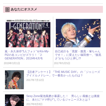
あなたにオススメ
嵐・永久保存“5人フォト”＆Kis-My-
自己紹介を「黒髪・腹黒・塚ちゃん
Ft2の名コンビがズラリ！「J-
です！」に変えたい塚田僚一、“腹黒
GENERATION」2019年4月号
さ”がもうひと押し!?
2019年3月1日
2017年5月5日
【読者アンケート】『THE MUSIC DAY』 の「ジャニーズ
アイドルメドレー」で一番良かったものは？
2017年7月12日
Sexy Zone菊池風磨が暴露した！ 男らしい風貌とは裏腹
に、未だに“ママ呼び”しているジャニーズJr.とは？
2017年8月8日