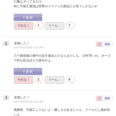
仁亀なぞってるだけ。
特に不細工菊池は世界のイケメンの真似とか笑うしかないw
それな！
1
うーん…
7
名無しだＪ
2017年8月29日 5:32 PM
三十路前後の連中が話す過去エピならまだしも、10年早いわ。ポーズ
で絆を語るほどの身分かよ。
それな！
2
うーん…
6
名無しだＪ
2017年9月17日 6:43 AM
風磨君、不細工じゃないよ！優しさがあるじゃん、クールだし格好良
いよ