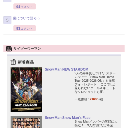
94
コメント
嵐について語ろう
93
コメント
サイゾーウーマン
新着商品
Snow Man NEW STARDOM
9人の絆を見せつけた5大ドー
ムツアー「Snow Man Dome
Tour 2025-2026 ON」を徹底
フォトレポート！ ここでしか
見られないクール＆キュート
なソロショットも要...
一般書籍 :
¥1600
+税
Snow Man Snow Man's Face
Snow Manメンバーの笑顔に大
接近！ 9人の“顔”だけを全