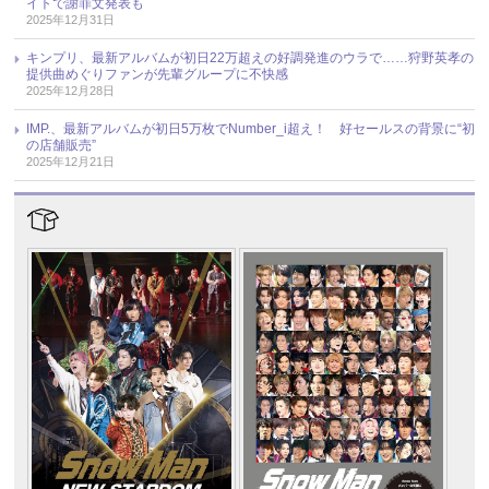
イトで謝罪文発表も
2025年12月31日
キンプリ、最新アルバムが初日22万超えの好調発進のウラで……狩野英孝の
提供曲めぐりファンが先輩グループに不快感
2025年12月28日
IMP.、最新アルバムが初日5万枚でNumber_i超え！ 好セールスの背景に“初
の店舗販売”
2025年12月21日