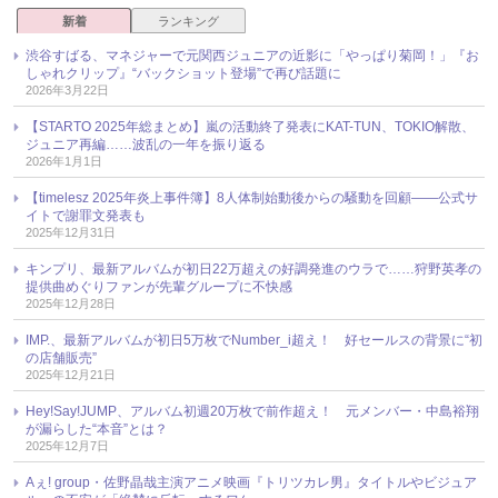
新着
ランキング
渋谷すばる、マネジャーで元関西ジュニアの近影に「やっぱり菊岡！」『お
しゃれクリップ』“バックショット登場”で再び話題に
2026年3月22日
【STARTO 2025年総まとめ】嵐の活動終了発表にKAT-TUN、TOKIO解散、
ジュニア再編……波乱の一年を振り返る
2026年1月1日
【timelesz 2025年炎上事件簿】8人体制始動後からの騒動を回顧――公式サ
イトで謝罪文発表も
2025年12月31日
キンプリ、最新アルバムが初日22万超えの好調発進のウラで……狩野英孝の
提供曲めぐりファンが先輩グループに不快感
2025年12月28日
IMP.、最新アルバムが初日5万枚でNumber_i超え！ 好セールスの背景に“初
の店舗販売”
2025年12月21日
Hey!Say!JUMP、アルバム初週20万枚で前作超え！ 元メンバー・中島裕翔
が漏らした“本音”とは？
2025年12月7日
Aぇ! group・佐野晶哉主演アニメ映画『トリツカレ男』タイトルやビジュア