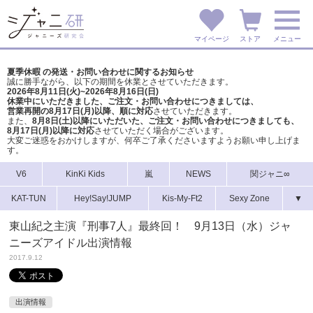
マイページ
ストア
メニュー
夏季休暇 の発送・お問い合わせに関するお知らせ
誠に勝手ながら、以下の期間を休業とさせていただきます。
2026年8月11日(火)~2026年8月16日(日)
休業中にいただきました、ご注文・お問い合わせにつきましては、
営業再開の8月17日(月)以降、順に対応
させていただきます。
また、
8月8日(土)以降にいただいた、ご注文・
お問い合わせにつきましても、
8月17日(月)以降に対応
させていただく場合がございます。
大変ご迷惑をおかけしますが、
何卒ご了承くださいますようお願い申し上げま
す。
V6
KinKi Kids
嵐
NEWS
関ジャニ∞
KAT-TUN
Hey!Say!JUMP
Kis-My-Ft2
Sexy Zone
▼
東山紀之主演『刑事7人』最終回！ 9月13日（水）ジャ
ニーズアイドル出演情報
2017.9.12
出演情報