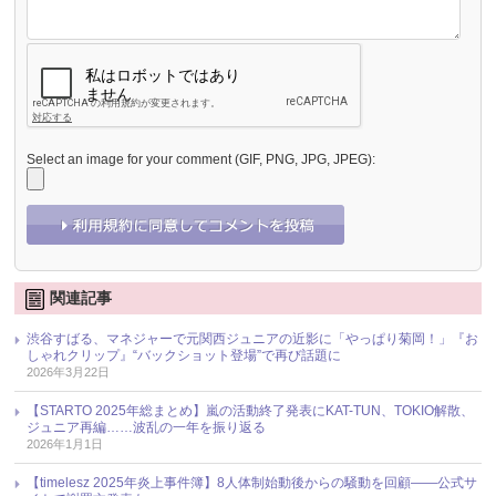
Select an image for your comment (GIF, PNG, JPG, JPEG):
関連記事
渋谷すばる、マネジャーで元関西ジュニアの近影に「やっぱり菊岡！」『お
しゃれクリップ』“バックショット登場”で再び話題に
2026年3月22日
【STARTO 2025年総まとめ】嵐の活動終了発表にKAT-TUN、TOKIO解散、
ジュニア再編……波乱の一年を振り返る
2026年1月1日
【timelesz 2025年炎上事件簿】8人体制始動後からの騒動を回顧――公式サ