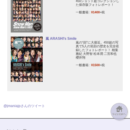
450ショット超コレクションし
た保存版フォトレポート！
一般書籍 :
¥1400
+税
嵐 ARASHI’s Smile
嵐の“顔”に大接近。450超の写
真で5人の笑顔の歴史を完全収
録したフォトレポート！ 相葉
雅紀 大野智 松本潤 二宮和也
櫻井翔
一般書籍 :
¥1500
+税
@jmaniajpさんのツイート