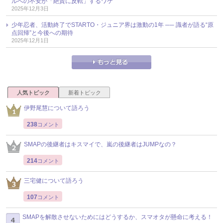
ルへの不安が「絶賛に反転」するワケ
2025年12月3日
少年忍者、活動終了でSTARTO・ジュニア界は激動の1年 ── 識者が語る“原
点回帰”と今後への期待
2025年12月1日
人気トピック
新着トピック
伊野尾慧について語ろう
238
コメント
SMAPの後継者はキスマイで、嵐の後継者はJUMPなの？
214
コメント
三宅健について語ろう
107
コメント
SMAPを解散させないためにはどうするか、スマオタが懸命に考える！