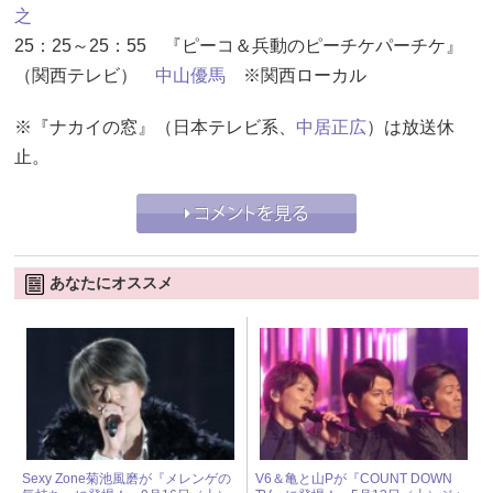
之
25：25～25：55 『ピーコ＆兵動のピーチケパーチケ』
（関西テレビ）
中山優馬
※関西ローカル
※『ナカイの窓』（日本テレビ系、
中居正広
）は放送休
止。
あなたにオススメ
Sexy Zone菊池風磨が『メレンゲの
V6＆亀と山Pが『COUNT DOWN