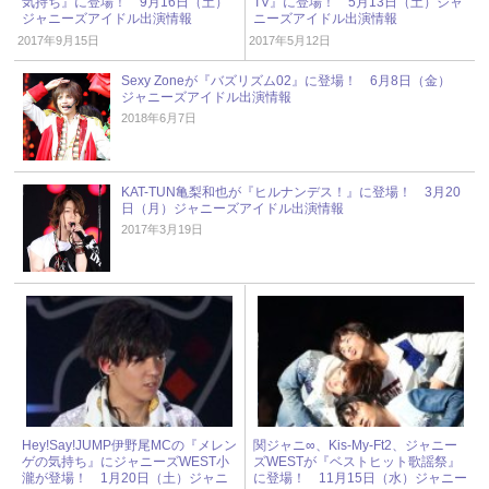
気持ち』に登場！ 9月16日（土）
TV』に登場！ 5月13日（土）ジャ
ジャニーズアイドル出演情報
ニーズアイドル出演情報
2017年9月15日
2017年5月12日
Sexy Zoneが『バズリズム02』に登場！ 6月8日（金）
ジャニーズアイドル出演情報
2018年6月7日
KAT-TUN亀梨和也が『ヒルナンデス！』に登場！ 3月20
日（月）ジャニーズアイドル出演情報
2017年3月19日
Hey!Say!JUMP伊野尾MCの『メレン
関ジャニ∞、Kis-My-Ft2、ジャニー
ゲの気持ち』にジャニーズWEST小
ズWESTが『ベストヒット歌謡祭』
瀧が登場！ 1月20日（土）ジャニ
に登場！ 11月15日（水）ジャニー