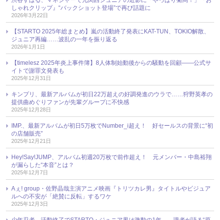
しゃれクリップ』“バックショット登場”で再び話題に
2026年3月22日
【STARTO 2025年総まとめ】嵐の活動終了発表にKAT-TUN、TOKIO解散、
ジュニア再編……波乱の一年を振り返る
2026年1月1日
【timelesz 2025年炎上事件簿】8人体制始動後からの騒動を回顧――公式サ
イトで謝罪文発表も
2025年12月31日
キンプリ、最新アルバムが初日22万超えの好調発進のウラで……狩野英孝の
提供曲めぐりファンが先輩グループに不快感
2025年12月28日
IMP.、最新アルバムが初日5万枚でNumber_i超え！ 好セールスの背景に“初
の店舗販売”
2025年12月21日
Hey!Say!JUMP、アルバム初週20万枚で前作超え！ 元メンバー・中島裕翔
が漏らした“本音”とは？
2025年12月7日
Aぇ! group・佐野晶哉主演アニメ映画『トリツカレ男』タイトルやビジュア
ルへの不安が「絶賛に反転」するワケ
2025年12月3日
少年忍者、活動終了でSTARTO・ジュニア界は激動の1年 ── 識者が語る“原