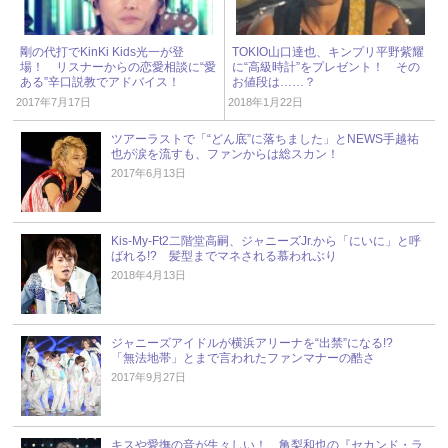
剛の代打でKinKi Kids光一が登
TOKIO山口達也、キンプリ平野紫耀
場！ リスナーからの恋愛相談に“愛
に“高級時計”をプレゼント！ その
ある”辛口説教でアドバイス！
お値段は……？
2017年7月17日
2018年1月22日
ツアーラストで「“どん底”に落ちました」とNEWS手越祐
也が涙を流すも、ファンからは総スカン！
2017年6月13日
Kis-My-Ft2二階堂高嗣、ジャニーズJr.から「にいに」と呼
ばれる!? 髪型までマネされる慕われぶり
2018年4月13日
ジャニーズアイドルが横浜アリーナを“出禁”になる!?
「無法地帯」とまで言われたファンマナーの酷さ
2017年9月27日
キスや愛撫の音が生々しい！ 亀梨和也の『セカンド・ラ