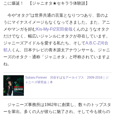
こに爆誕！ 【ジャニオタ★セキララ体験談】
今や“オタク”は世界共通の言葉となりつつあり、昔のよ
うにマイナスイメージもなくなってきました。また、アニ
メやマンガを好む
Kis-My-Ft2
宮田俊哉
くんのようなオタク
だけでなく、幅広いジャンルにオタクが存在しています。
ジャニーズアイドルを愛する私たち、そして
A.B.C-Z
河合
郁人
くん、日本テレビの青木源太アナウンサーも、ジャニ
ーズのオタク・通称「ジャニオタ」と呼称されていますよ
ね。
Subaru Forever 渋谷すばるアーカイブス 2009-2018｜ジ
ャニーズ研究会｜本
ジャニーズ事務所は1962年に創業し、数々のトップスタ
ーを輩出。多くの人が彼らに魅了され、そして今も彼らの