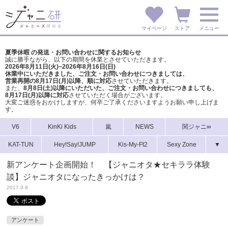
マイページ
ストア
メニュー
夏季休暇 の発送・お問い合わせに関するお知らせ
誠に勝手ながら、以下の期間を休業とさせていただきます。
2026年8月11日(火)~2026年8月16日(日)
休業中にいただきました、ご注文・お問い合わせにつきましては、
営業再開の8月17日(月)以降、順に対応
させていただきます。
また、
8月8日(土)以降にいただいた、ご注文・
お問い合わせにつきましても、
8月17日(月)以降に対応
させていただく場合がございます。
大変ご迷惑をおかけしますが、
何卒ご了承くださいますようお願い申し上げま
す。
V6
KinKi Kids
嵐
NEWS
関ジャニ∞
KAT-TUN
Hey!Say!JUMP
Kis-My-Ft2
Sexy Zone
▼
新アンケート企画開始！ 【ジャニオタ★セキララ体験
談】ジャニオタになったきっかけは？
2017.9.8
アンケート