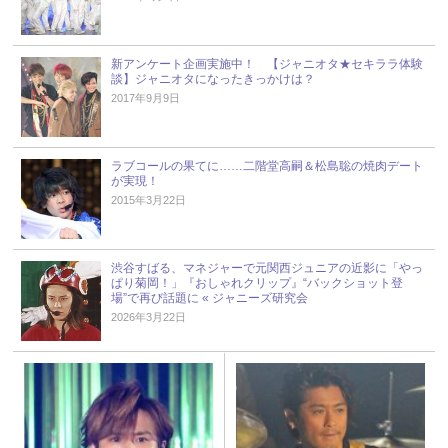
新アンケート企画実施中！ 【ジャニオタ★セキララ体験
談】ジャニオタになったきっかけは？
2017年9月9日
ラブコールの果てに……二階堂高嗣＆松島聡の焼肉デート
が実現！
2015年3月22日
渋谷すばる、マネジャーで元関西ジュニアの近影に「やっ
ぱり菊岡！」『おしゃれクリップ』“バックショット登
場”で再び話題に « ジャニーズ研究会
2026年3月22日