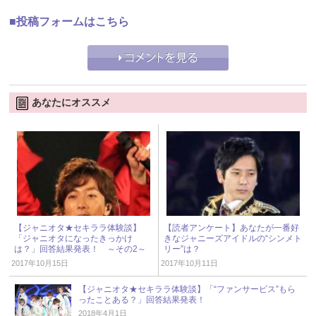
■投稿フォームはこちら
あなたにオススメ
【ジャニオタ★セキララ体験談】
【読者アンケート】あなたが一番好
「ジャニオタになったきっかけ
きなジャニーズアイドルの“シンメト
は？」回答結果発表！ ～その2～
リー”は？
2017年10月15日
2017年10月11日
【ジャニオタ★セキララ体験談】「“ファンサービス”もら
ったことある？」回答結果発表！
2018年4月1日