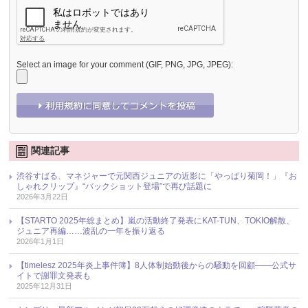
Select an image for your comment (GIF, PNG, JPG, JPEG):
関連記事
渋谷すばる、マネジャーで元関西ジュニアの近影に「やっぱり菊岡！」『お
しゃれクリップ』“バックショット登場”で再び話題に
2026年3月22日
【STARTO 2025年総まとめ】嵐の活動終了発表にKAT-TUN、TOKIO解散、
ジュニア再編……波乱の一年を振り返る
2026年1月1日
【timelesz 2025年炎上事件簿】8人体制始動後からの騒動を回顧――公式サ
イトで謝罪文発表も
2025年12月31日