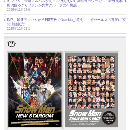
キンプリ、最新アルバムが初日22万超えの好調発進のウラで……狩野英孝の
提供曲めぐりファンが先輩グループに不快感
2025年12月28日
IMP.、最新アルバムが初日5万枚でNumber_i超え！ 好セールスの背景に“初
の店舗販売”
2025年12月21日