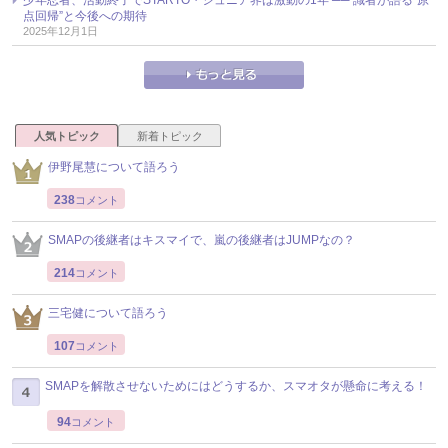
点回帰”と今後への期待
2025年12月1日
人気トピック
新着トピック
伊野尾慧について語ろう
238
コメント
SMAPの後継者はキスマイで、嵐の後継者はJUMPなの？
214
コメント
三宅健について語ろう
107
コメント
SMAPを解散させないためにはどうするか、スマオタが懸命に考える！
94
コメント