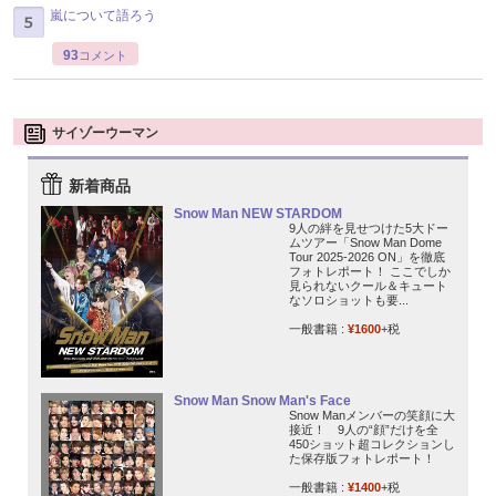
嵐について語ろう
93
コメント
サイゾーウーマン
新着商品
Snow Man NEW STARDOM
9人の絆を見せつけた5大ドー
ムツアー「Snow Man Dome
Tour 2025-2026 ON」を徹底
フォトレポート！ ここでしか
見られないクール＆キュート
なソロショットも要...
一般書籍 :
¥1600
+税
Snow Man Snow Man's Face
Snow Manメンバーの笑顔に大
接近！ 9人の“顔”だけを全
450ショット超コレクションし
た保存版フォトレポート！
一般書籍 :
¥1400
+税