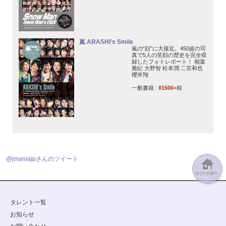
嵐 ARASHI’s Smile
嵐の“顔”に大接近。450超の写
真で5人の笑顔の歴史を完全収
録したフォトレポート！ 相葉
雅紀 大野智 松本潤 二宮和也
櫻井翔
一般書籍 :
¥1500
+税
@jmaniajpさんのツイート
タレント一覧
お知らせ