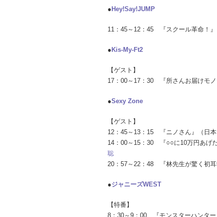
●
Hey!Say!JUMP
11：45～12：45 『スクール革命
●
Kis-My-Ft2
【ゲスト】
17：00～17：30 『所さんお届け
●
Sexy Zone
【ゲスト】
12：45～13：15 『ニノさん』（
14：00～15：30 『○○に10万
聡
20：57～22：48 『林先生が驚く初
●
ジャニーズWEST
【特番】
8：30～9：00 『モンスターハンタ