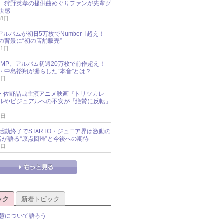
…狩野英孝の提供曲めぐりファンが先輩グ
快感
28日
新アルバムが初日5万枚でNumber_i超え！
の背景に“初の店舗販売”
21日
y!JUMP、アルバム初週20万枚で前作超え！
・中島裕翔が漏らした“本音”とは？
7日
oup・佐野晶哉主演アニメ映画『トリツカレ
ルやビジュアルへの不安が「絶賛に反転」
3日
活動終了でSTARTO・ジュニア界は激動の
識者が語る“原点回帰”と今後への期待
1日
ック
新着トピック
慧について語ろう