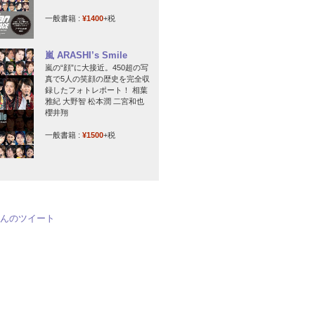
一般書籍 :
¥1400
+税
嵐 ARASHI’s Smile
嵐の“顔”に大接近。450超の写
真で5人の笑顔の歴史を完全収
録したフォトレポート！ 相葉
雅紀 大野智 松本潤 二宮和也
櫻井翔
一般書籍 :
¥1500
+税
jpさんのツイート