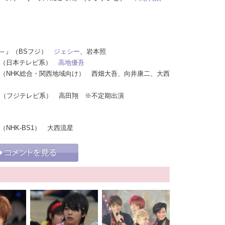
ィ～』（BSフジ）
ジェシー
、岩本照
！』（日本テレビ系）
高地優吾
！』（NHK総合・関西地域向け） 西畑大吾、向井康二、大西
BA』（フジテレビ系） 高田翔 ※不定期出演
（NHK-BS1） 大西流星