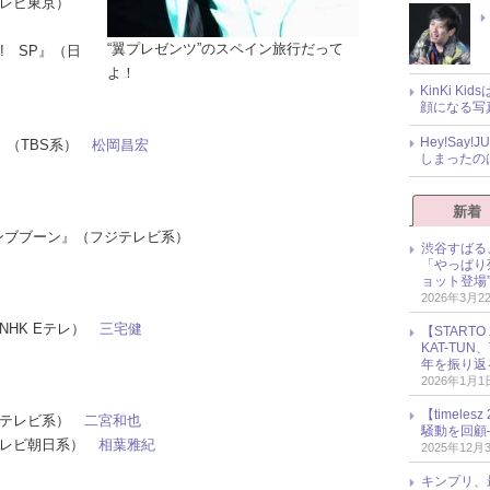
（テレビ東京）
“翼プレゼンツ”のスペイン旅行だって
!! SP』（日
よ！
KinKi K
顔になる写
Hey!Sa
!』（TBS系）
松岡昌宏
しまったの
新着
sのブンブブーン』（フジテレビ系）
渋谷すばる
「やっぱり
ョット登場
2026年3月2
（NHK Eテレ）
三宅健
【START
KAT-TU
年を振り返
2026年1月1
【timel
日本テレビ系）
二宮和也
騒動を回顧
（テレビ朝日系）
相葉雅紀
2025年12月
キンプリ、