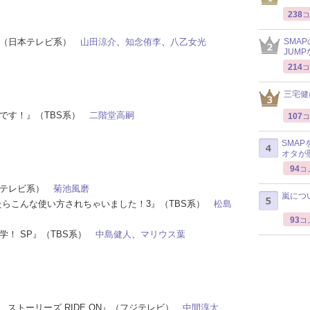
238
コ
！』（日本テレビ系）
山田涼介
、
知念侑李
、
八乙女光
SMA
JUM
214
コ
三宅健
モノです！』（TBS系）
二階堂高嗣
107
コ
SMA
オタが
94
コ
日本テレビ系）
菊池風磨
嵐につ
円あげたらこんな使い方されちゃいました！3』（TBS系）
松島
93
コ
耳学！ SP』（TBS系）
中島健人
、
マリウス葉
ー ストーリーズ RIDE ON』（フジテレビ）
中間淳太
、