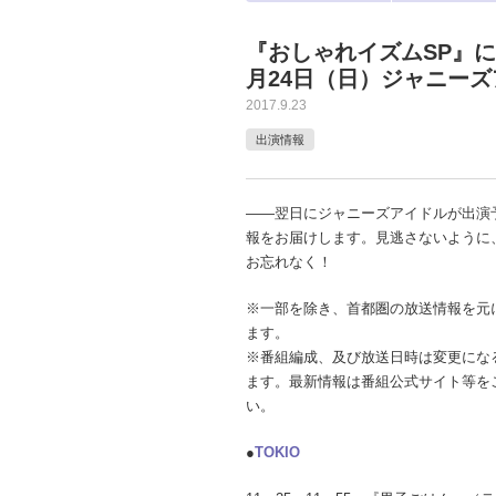
『おしゃれイズムSP』
月24日（日）ジャニー
2017.9.23
出演情報
――翌日にジャニーズアイドルが出演
報をお届けします。見逃さないように
お忘れなく！
※一部を除き、首都圏の放送情報を元
ます。
※番組編成、及び放送日時は変更にな
ます。最新情報は番組公式サイト等を
い。
●
TOKIO