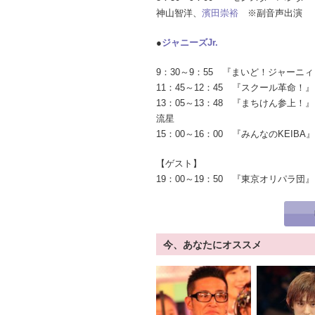
神山智洋、
濱田崇裕
※副音声出演
●
ジャニーズJr.
9：30～9：55 『まいど！ジャーニ
11：45～12：45 『スクール革命
13：05～13：48 『まちけん参上
流星
15：00～16：00 『みんなのKEI
【ゲスト】
19：00～19：50 『東京オリパラ団』
今、あなたにオススメ