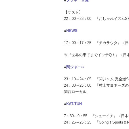
●
タッキー＆翼
【ゲスト】
22：00～23：00 『おしゃれイズ
●
NEWS
17：00～17：25 『チカラウタ』
※『世界の果てまでイッテQ！』（日
●
関ジャニ∞
23：10～24：05 『関ジャム 完全
24：30～25：00 『村上マヨネ
関西ローカル
●
KAT-TUN
7：30～9：55 『シューイチ』（
24：25～25：25 『Going！Spor