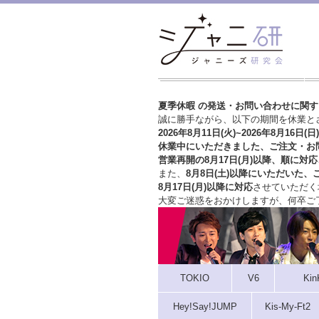
夏季休暇 の発送・お問い合わせに関
誠に勝手ながら、以下の期間を休業と
2026年8月11日(火)~2026年8月16日(日)
休業中にいただきました、ご注文・お
営業再開の8月17日(月)以降、順に対応
また、
8月8日(土)以降にいただいた、
8月17日(月)以降に対応
させていただく
大変ご迷惑をおかけしますが、
何卒ご
TOKIO
V6
Kin
Hey!Say!JUMP
Kis-My-Ft2