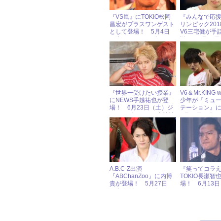
『VS嵐』にTOKIO松岡
『みんなで応
昌宏がプラスワンゲスト
リンピック201
として登場！ 5月4日
V6三宅健が手
（木）ジャニーズアイド
説！ 2月18
ル出演情報
ャニーズアイ
報
『世界一受けたい授業』
V6＆Mr.KING wi
にNEWS手越祐也が登
少年が『ミュ
場！ 6月23日（土）ジ
テーション』
ャニーズアイドル出演情
8月25日（金
報
ズアイドル出
A.B.C-Z出演
『笑ってコラ
『ABChanZoo』に内博
TOKIO長瀬智
貴が登場！ 5月27日
場！ 6月13
（土）ジャニーズアイド
ャニーズアイ
ル出演情報
報