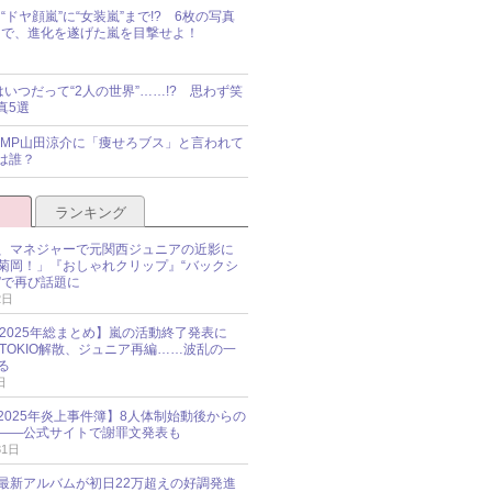
“ドヤ顔嵐”に“女装嵐”まで!? 6枚の写真
で、進化を遂げた嵐を目撃せよ！
idsはいつだって“2人の世界”……!? 思わず笑
真5選
y!JUMP山田涼介に「痩せろブス」と言われて
は誰？
ランキング
、マネジャーで元関西ジュニアの近影に
菊岡！」『おしゃれクリップ』“バックシ
”で再び話題に
2日
O 2025年総まとめ】嵐の活動終了発表に
N、TOKIO解散、ジュニア再編……波乱の一
る
日
esz 2025年炎上事件簿】8人体制始動後からの
――公式サイトで謝罪文発表も
31日
最新アルバムが初日22万超えの好調発進