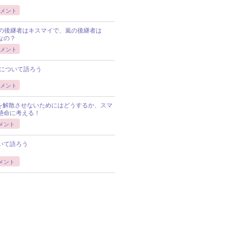
メント
Pの後継者はキスマイで、嵐の後継者は
Pなの？
メント
について語ろう
メント
Pを解散させないためにはどうするか、スマ
懸命に考える！
メント
いて語ろう
メント