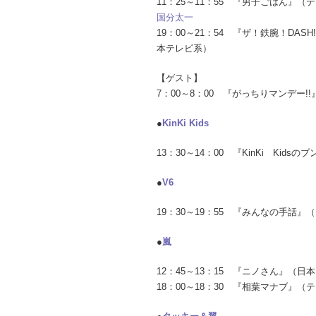
11：25～11：55 『男子ごはん』
国分太一
19：00～21：54 『ザ！鉄腕！DASH
本テレビ系）
【ゲスト】
7：00～8：00 『がっちりマンデー!
●
KinKi Kids
13：30～14：00 『KinKi Kid
●
V6
19：30～19：55 『みんなの手話』
●
嵐
12：45～13：15 『ニノさん』（
18：00～18：30 『相葉マナブ』