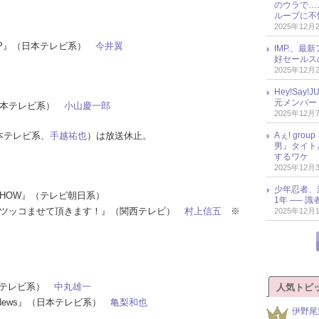
のウラで…
ループに不
2025年12月
ムSP』（日本テレビ系）
今井翼
IMP.、最
好セールス
2025年12月
Hey!Sa
元メンバー
（日本テレビ系）
小山慶一郎
2025年12月
本テレビ系、
手越祐也
）は放送休止。
Aぇ! gr
男』タイト
するワケ
2025年12月
少年忍者、
燃SHOW』（テレビ朝日系）
1年 ── 
ーズのツッコませて頂きます！』（関西テレビ）
村上信五
※
2025年12月
日本テレビ系）
中丸雄一
人気トピ
ts＆News』（日本テレビ系）
亀梨和也
伊野尾