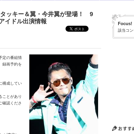
にタッキー＆翼・今井翼が登場！ 9
ズアイドル出演情報
Focus!
該当コン
予定の番組情
、録画予約を
に構成してい
ることがあり
ご確認くださ