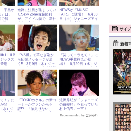
援！平昌オ
進路に注目が集まってい
NEWSが『MUSIC
8』は、
たSexy Zone佐藤勝利
FAIR』に登場！ 6月30
話で解
が、アイドル誌で「新社
日（土）ジャニーズアイ
日（日）ジ
会人」宣言！
ドル出演情報
ドル出演情
サイゾ
新着
th HiHi B
『VS嵐』で草なぎ剛か
『笑ってコラえて！』に
ージックス
ら応援メッセージが届
NEWS手越祐也が登
に登場！
く!! 3月9日（木）ジャ
場！ 6月20日（水）ジ
）ジャニー
ニーズアイドル出演情報
ャニーズアイドル出演情
演情報
報
えて！』に
『TOKIOカケル』の新コ
滝沢秀明が「ジャニーズ
也が登
ーナーがファンから不
の白髪枠」を狙っていた
日（水）ジ
評!? 「物足りない」
村上信五に一言！
ドル出演情
「いらない企画」と言わ
Recommended by
れたワケ