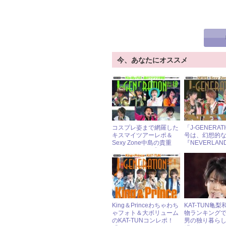
今、あなたにオススメ
コスプレ姿まで網羅した
「J-GENERAT
キスマイツアーレポ＆
号は、幻想的な
Sexy Zone中島の貴重
『NEVERLA
な“うんこコスプレ”！
とSexy Zone
「J-GENERATION」
姿”を最速レポ
2017年10月号
King＆Princeわちゃわち
KAT-TUN亀
ゃフォト＆大ボリューム
物ランキング
のKAT-TUNコンレポ！
男の独り暮ら