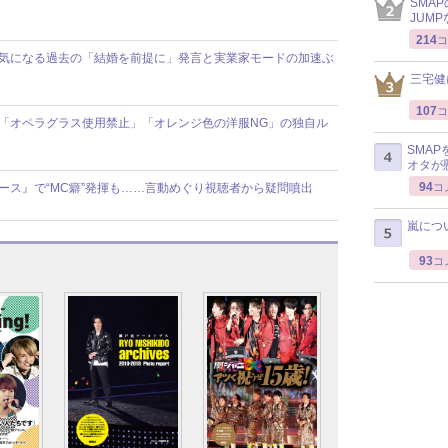
SMA
JUM
214
コ
報道で気になる過去の「結婚を前提に」発言と実業家モードの加速ぶ
三宅健
107
コ
舞台で「オペラグラス使用禁止」「オレンジ色の洋服NG」の独自ル
SMA
オタが
94
ニュース』で“MC癖”発揮も……言動めぐり視聴者から疑問噴出
コ
嵐につ
93
コ