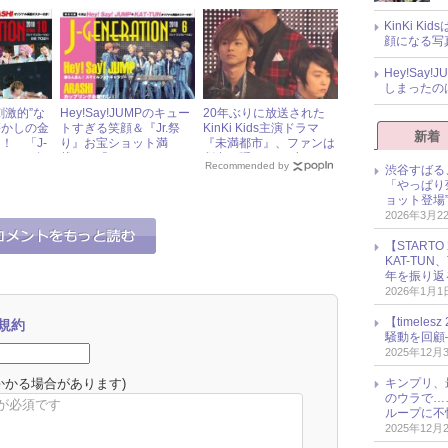
ンバーと弟・田中樹の今
大充実の「J-
後は!?
GENERATION」2018年
KinKi K
11月号
顔になる写
Hey!Sa
しまったの
刺激的”な
Hey!Say!JUMPのキュー
20年ぶりに放送された
懐かしの金
トすぎる笑顔＆『Jr.祭
KinKi Kids主演ドラマ
新着
！ 「J-
り』お宝ショット満
『未満都市』、ファンは
」2018年
載！ 「J-
劇中に隠された“小ネ
Recommended by
渋谷すばる
GENERATION」2018年
タ”に夢中!?
「やっぱり
6月号
ョット登場
2026年3月2
【START
KAT-TU
年を振り返
2026年1月1
【timel
規約
騒動を回顧
2025年12月
かかる場合があります)
キンプリ、
のウラで…
ループに不
2025年12月