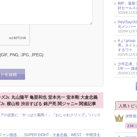
IMP.、最
好セールス
2025年12月
Hey!Sa
元メンバー
2025年12月
Aぇ! gr
男』タイト
するワケ
 (GIF, PNG, JPG, JPEG):
2025年12月
少年忍者、
1年 ── 
2025年12月
ジャニーズJr. 丸山隆平 亀梨和也 堂本光一 堂本剛 大倉忠義
r. 横山裕 渋谷すばる 錦戸亮 関ジャニ∞ 関連記事
人気トピ
アの近影に「やっぱり菊岡！」『おしゃれクリップ』“バック
伊野尾
238
コ
ファン困惑……SUPER EIGHT・大倉忠義、WEST.・中間淳太