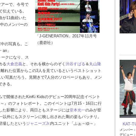
ツアーで、今号で
て伝えている。
が11曲続いた
演奏中のメンバーの
「J-GENERATION」2017年11月号
（鹿砦社）
中の写真も。こ
・an」
るトークになり、ス
める
大倉忠義
と、それを横からのぞく
渋谷すばる
＆
丸山隆
し離れた位置からこの3人を見ているというベストショット
しい写真だろう。見開きで7人分のソロページもあり、メン
できる。
催されたKinKi Kidsのデビュー20周年記念イベント
とう20年～』のフォトレポート。このイベントは7月15・16日に行
した影響により、両日ともステージには
堂本光一
のみが登
光一以外にもスクリーンに映し出された剛の姿もバッチリ。
登場したという
ジャニーズJr.
内ユニット「ふぉ～ゆ～」
KAT-T
メンバー
デビュー：2