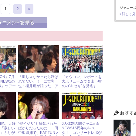
ジャニーズ
1
2
»
詳しく見
ION」7月
「嵐じゃなかったら呼ば
『カウコン』レポートを
NEWSの
れてない」！ 二宮和
大ボリュームで＆山下智
ND』ツアー
也・櫻井翔が語った、ア
久の“キセキ”を見逃す
の“女装
イドルであることの“プ
な！「J-
ート！
ライド”
GENERATION」2019年
3月号
梨和也、大好
“聖イジリ”も解禁された
6人体制の関ジャニ∞＆
で「寂しい
ばかりだったのに……田
NEWS15周年の味ス
し」ぶりが
中聖逮捕で、KAT-TUNメ
タ！ コンサートレポが