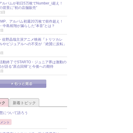
新アルバムが初日5万枚でNumber_i超え！
の背景に“初の店舗販売”
21日
y!JUMP、アルバム初週20万枚で前作超え！
・中島裕翔が漏らした“本音”とは？
7日
oup・佐野晶哉主演アニメ映画『トリツカレ
ルやビジュアルへの不安が「絶賛に反転」
3日
活動終了でSTARTO・ジュニア界は激動の
識者が語る“原点回帰”と今後への期待
1日
ック
新着トピック
慧について語ろう
メント