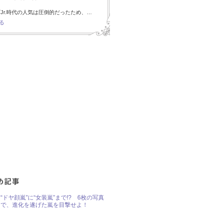
Jr.時代の人気は圧倒的だったため、…
る
“ドヤ顔嵐”に“女装嵐”まで!? 6枚の写真
で、進化を遂げた嵐を目撃せよ！