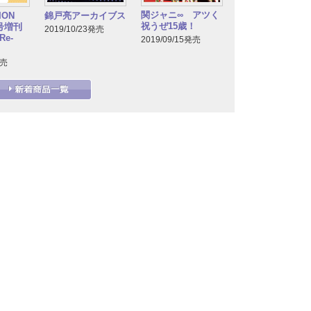
関ジャニ∞ アツく
TION
錦戸亮アーカイブス
祝うぜ15歳！
月号増刊
2019/10/23発売
e-
2019/09/15発売
発売