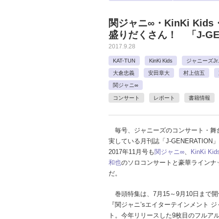
関ジャニ∞・KinKi Ki
盛りだくさん！ 「J-GEN
2017.9.28
KAT-TUN
KinKi Kids
ジャニーズJr.
大倉忠義
安田章大
村上信五
関ジャニ∞
コンサート
レポート
書籍情報
毎号、ジャニーズのコンサート・舞
実している月刊誌「J-GENERATIO
2017年11月号も
関ジャニ∞
、
KinKi Kid
和也
のソロコンサートと豪華ラインナ
だ。
巻頭特集は、7月15～9月10日まで
『関ジャニ’sエイターテインメント 
ト。今年リリースした9枚目のフルア