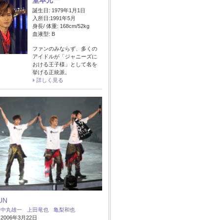
堂本光一
誕生日: 1979年1月1日
入所日:1991年5月
身長/ 体重: 168cm/52kg
血液型: B
ファンのみならず、多くの
アイドルが「ジャニーズに
おける王子様」として名を
挙げる正統派。
詳しく見る
UN
：
中丸雄一
上田竜也
亀梨和也
006年3月22日