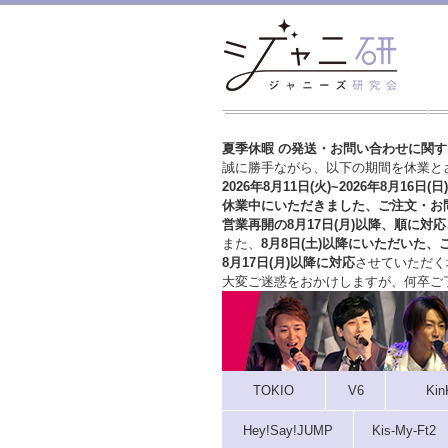
夏季休暇 の発送・お問い合わせに関
誠に勝手ながら、以下の期間を休業と
2026年8月11日(火)~2026年8月16日(日)
休業中にいただきました、ご注文・お
営業再開の8月17日(月)以降、順に対応
また、
8月8日(土)以降にいただいた、
8月17日(月)以降に対応
させていただく
大変ご迷惑をおかけしますが、
何卒ご
TOKIO
V6
Kin
Hey!Say!JUMP
Kis-My-Ft2