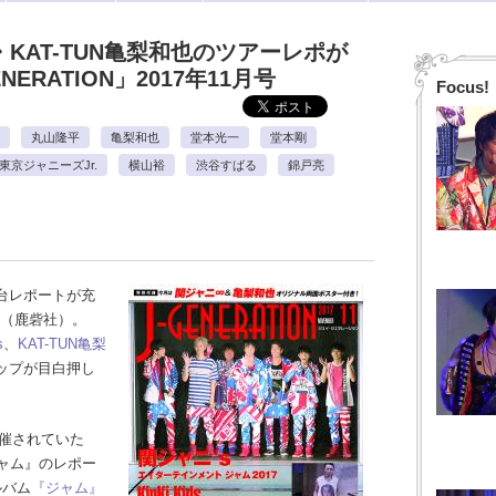
ds・KAT-TUN亀梨和也のツアーレポが
ERATION」2017年11月号
Focus!
丸山隆平
亀梨和也
堂本光一
堂本剛
東京ジャニーズJr.
横山裕
渋谷すばる
錦戸亮
台レポートが充
N」（鹿砦社）。
s
、
KAT-TUN
亀梨
ップが目白押し
開催されていた
ジャム』のレポー
ルバム
『ジャム』