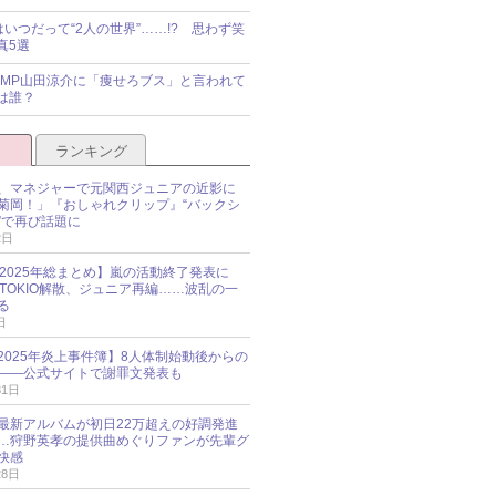
idsはいつだって“2人の世界”……!? 思わず笑
真5選
y!JUMP山田涼介に「痩せろブス」と言われて
は誰？
ランキング
、マネジャーで元関西ジュニアの近影に
菊岡！」『おしゃれクリップ』“バックシ
”で再び話題に
2日
O 2025年総まとめ】嵐の活動終了発表に
N、TOKIO解散、ジュニア再編……波乱の一
る
日
esz 2025年炎上事件簿】8人体制始動後からの
――公式サイトで謝罪文発表も
31日
最新アルバムが初日22万超えの好調発進
…狩野英孝の提供曲めぐりファンが先輩グ
快感
28日