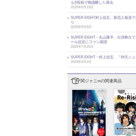
もX投稿で物議醸した過去
2025年8月19日
SUPER EIGHT村上信五、新恋人
り
2025年8月9日
SUPER EIGHT・丸山隆平、出演
ール設定にファン困惑
2025年7月25日
SUPER EIGHT・村上信五、『仰天
2025年6月2日
関ジャニ∞の関連商品