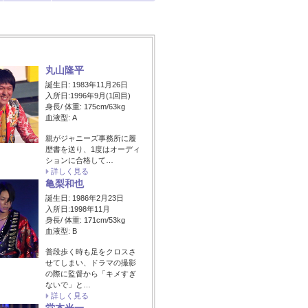
丸山隆平
誕生日: 1983年11月26日
入所日:1996年9月(1回目)
身長/ 体重: 175cm/63kg
血液型: A
親がジャニーズ事務所に履
歴書を送り、1度はオーディ
ションに合格して…
詳しく見る
亀梨和也
誕生日: 1986年2月23日
入所日:1998年11月
身長/ 体重: 171cm/53kg
血液型: B
普段歩く時も足をクロスさ
せてしまい、ドラマの撮影
の際に監督から「キメすぎ
ないで」と…
詳しく見る