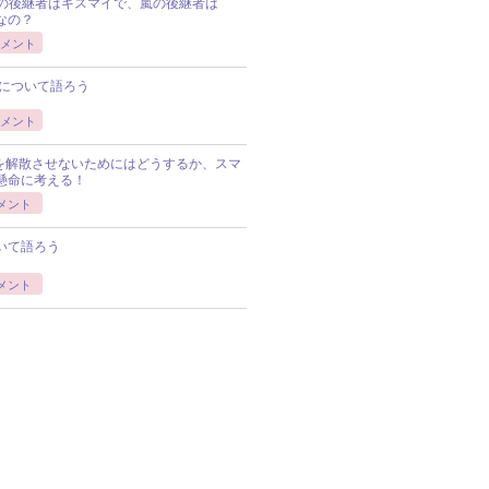
Pの後継者はキスマイで、嵐の後継者は
Pなの？
メント
について語ろう
メント
Pを解散させないためにはどうするか、スマ
懸命に考える！
メント
いて語ろう
メント