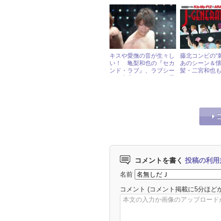
「J-GENERATION」
明らかに!?
2019年1月号
キスや愛撫の音が生々し
藤北コンビの“
い！ 亀梨和也の『セカ
あのシーン＆
ンド・ラブ』、ラブシー
髪・二宮和也も
ンは充実もストーリー展
GENERATION
開が早すぎ
10月号
コメントを書く
投稿の利用
名前
コメント
(コメント掲載に5分ほど