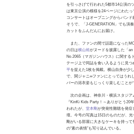
を引っさげて行われた5都市14公演の
は東京公演の模様を24ページにわたっ
コンサートはオープニングからバンド曲
そうで、「J-GENERATION」でも
カットをふんだんにお届け。
また、ファンの間で話題になったMC
の日は
横山裕
がヌードを披露した「an
No.2065（マガジンハウス）に関す
テージ上で同誌を食い入るように見つ
平
を捉えた1枚を掲載。横山自身が少
で、関ジャニ∞ファンにとってはうれ
バーの浴衣姿もじっくり楽しむことが
次の企画は、神奈川・横浜スタジアムで開
『KinKi Kids Party！～ありが
われたが、
堂本剛
が突発性難聴を発症
壇。今号の写真は15日のものだが、
剛がいる部屋に大きなケーキを持って
の“素の表情”も写り込んでいる。