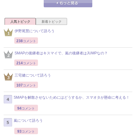
人気トピック
新着トピック
伊野尾慧について語ろう
238
コメント
SMAPの後継者はキスマイで、嵐の後継者はJUMPなの？
214
コメント
三宅健について語ろう
107
コメント
SMAPを解散させないためにはどうするか、スマオタが懸命に考える！
94
コメント
嵐について語ろう
93
コメント