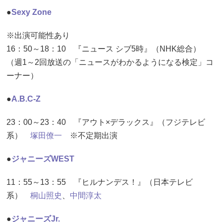
●
Sexy Zone
※出演可能性あり
16：50～18：10 『ニュース シブ5時』（NHK総合）
（週1～2回放送の「ニュースがわかるようになる検定」コ
ーナー）
●
A.B.C-Z
23：00～23：40 『アウト×デラックス』（フジテレビ
系）
塚田僚一
※不定期出演
●
ジャニーズWEST
11：55～13：55 『ヒルナンデス！』（日本テレビ
系）
桐山照史
、
中間淳太
●
ジャニーズJr.