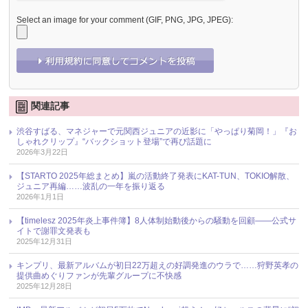
Select an image for your comment (GIF, PNG, JPG, JPEG):
関連記事
渋谷すばる、マネジャーで元関西ジュニアの近影に「やっぱり菊岡！」『お
しゃれクリップ』“バックショット登場”で再び話題に
2026年3月22日
【STARTO 2025年総まとめ】嵐の活動終了発表にKAT-TUN、TOKIO解散、
ジュニア再編……波乱の一年を振り返る
2026年1月1日
【timelesz 2025年炎上事件簿】8人体制始動後からの騒動を回顧――公式サ
イトで謝罪文発表も
2025年12月31日
キンプリ、最新アルバムが初日22万超えの好調発進のウラで……狩野英孝の
提供曲めぐりファンが先輩グループに不快感
2025年12月28日