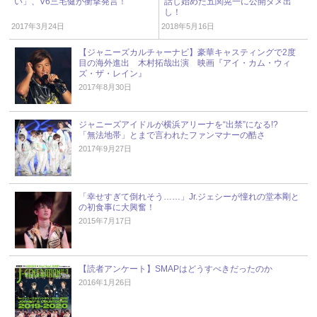
い」、V6三宅健が衝撃発言！
話し始めた五関晃一に公開ダメ出
し！
2017年3月24日
2018年5月16日
【ジャニーズカルチャーナビ】豪華キャスティングで2度
目の海外進出 木村拓哉出演 映画『アイ・カム・ウィ
ズ・ザ・レイン』
2017年8月30日
ジャニーズアイドルが横浜アリーナを“出禁”になる!?
「無法地帯」とまで言われたファンマナーの酷さ
2017年9月27日
「幸せすぎて倒れそう……」Jr.ジェシーが憧れの堂本剛と
の初食事に大興奮！
2015年7月17日
【読者アンケート】SMAPはどうすべきだったのか
2016年1月26日