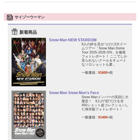
サイゾーウーマン
新着商品
Snow Man NEW STARDOM
9人の絆を見せつけた5大ドー
ムツアー「Snow Man Dome
Tour 2025-2026 ON」を徹底
フォトレポート！ ここでしか
見られないクール＆キュート
なソロショットも要...
一般書籍 :
¥1600
+税
Snow Man Snow Man's Face
Snow Manメンバーの笑顔に大
接近！ 9人の“顔”だけを全
450ショット超コレクションし
た保存版フォトレポート！
一般書籍 :
¥1400
+税