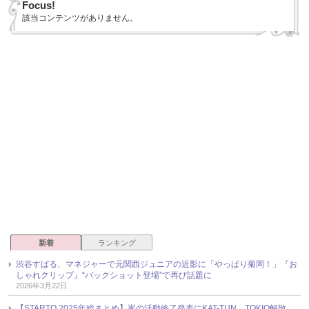
Focus!
該当コンテンツがありません。
新着
ランキング
渋谷すばる、マネジャーで元関西ジュニアの近影に「やっぱり菊岡！」『お
しゃれクリップ』“バックショット登場”で再び話題に
2026年3月22日
【STARTO 2025年総まとめ】嵐の活動終了発表にKAT-TUN、TOKIO解散、