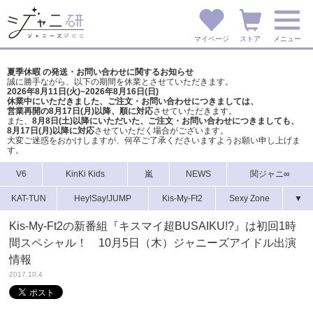
マイページ
ストア
メニュー
夏季休暇 の発送・お問い合わせに関するお知らせ
誠に勝手ながら、以下の期間を休業とさせていただきます。
2026年8月11日(火)~2026年8月16日(日)
休業中にいただきました、ご注文・お問い合わせにつきましては、
営業再開の8月17日(月)以降、順に対応
させていただきます。
また、
8月8日(土)以降にいただいた、ご注文・
お問い合わせにつきましても、
8月17日(月)以降に対応
させていただく場合がございます。
大変ご迷惑をおかけしますが、
何卒ご了承くださいますようお願い申し上げま
す。
V6
KinKi Kids
嵐
NEWS
関ジャニ∞
KAT-TUN
Hey!Say!JUMP
Kis-My-Ft2
Sexy Zone
▼
Kis-My-Ft2の新番組『キスマイ超BUSAIKU!?』は初回1時
間スペシャル！ 10月5日（木）ジャニーズアイドル出演
情報
2017.10.4