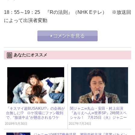
18：55～19：25 『Rの法則』（NHK Eテレ） ※放送回
によって出演者変動
あなたにオススメ
『キスマイ超BUSAIKU!?』の企画が
関ジャニ∞丸山・安田・村上出演
台無しに!? ロケ現場にファン殺到
『ありえへん∞世界SP』2時間スペ
で、“放送中止”が懸念されるワケ
シャル！ 7月25日（火）ジャニー
ズアイドル出演情報
2018年5月30日
2017年7月24日
ジャニーズWEST藤井流星、濱田崇裕主演『卒業バカメン