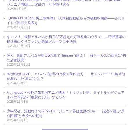
ジュニア再編……波乱の一年を振り返る
2026年1月1日
【timelesz 2025年炎上事件簿】8人体制始動後からの騒動を回顧――公式サ
イトで謝罪文発表も
2025年12月31日
キンプリ、最新アルバムが初日22万超えの好調発進のウラで……狩野英孝の
提供曲めぐりファンが先輩グループに不快感
2025年12月28日
IMP.、最新アルバムが初日5万枚でNumber_i超え！ 好セールスの背景に“初
の店舗販売”
2025年12月21日
Hey!Say!JUMP、アルバム初週20万枚で前作超え！ 元メンバー・中島裕翔
が漏らした“本音”とは？
2025年12月7日
Aぇ! group・佐野晶哉主演アニメ映画『トリツカレ男』タイトルやビジュア
ルへの不安が「絶賛に反転」するワケ
2025年12月3日
少年忍者、活動終了でSTARTO・ジュニア界は激動の1年 ── 識者が語る“原
点回帰”と今後への期待
2025年12月1日