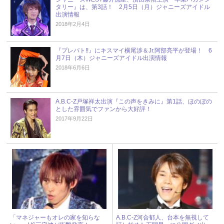
タリー』は、第3話！ 2月5日（月）ジャニーズアイドル
出演情報
2018年2月4日
『プレバト!!』にキスマイ横尾渉＆Jr.阿部亮平が登場！ 6
月7日（木）ジャニーズアイドル出演情報
2018年6月6日
A.B.C-Z戸塚祥太出演『この声をきみに』第1話、ほのぼの
とした雰囲気でファンから大好評！
2017年9月22日
「マネジャーもオレの家を知らな
A.B.C-Z河合郁人、台本を無視して