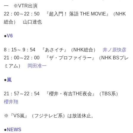
一 ※VTR出演
22：00～22：50 『超入門！ 落語 THE MOVIE』（NHK
総合） 山口達也
●
V6
8：15～ 9：54 『あさイチ』（NHK総合）
井ノ原快彦
21：00～22：00 『ザ・プロファイラー』（NHK BSプレ
ミアム）
岡田准一
●
嵐
21：57～22：54 『櫻井・有吉THE夜会』（TBS系）
櫻井翔
※『VS嵐』（フジテレビ系）は放送休止。
●
NEWS