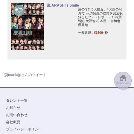
嵐 ARASHI’s Smile
嵐の“顔”に大接近。450超の写
真で5人の笑顔の歴史を完全収
録したフォトレポート！ 相葉
雅紀 大野智 松本潤 二宮和也
櫻井翔
一般書籍 :
¥1500
+税
@jmaniajpさんのツイート
タレント一覧
お知らせ
お問い合わせ
会社概要
プライバシーポリシー