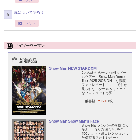
嵐について語ろう
93
コメント
サイゾーウーマン
新着商品
Snow Man NEW STARDOM
9人の絆を見せつけた5大ドー
ムツアー「Snow Man Dome
Tour 2025-2026 ON」を徹底
フォトレポート！ ここでしか
見られないクール＆キュート
なソロショットも要...
一般書籍 :
¥1600
+税
Snow Man Snow Man's Face
Snow Manメンバーの笑顔に大
接近！ 9人の“顔”だけを全
450ショット超コレクションし
た保存版フォトレポート！