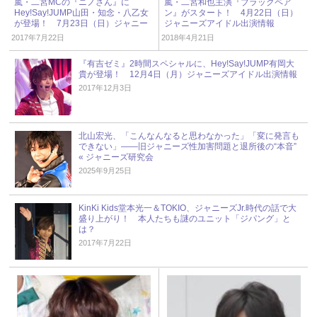
嵐・二宮MCの『ニノさん』に
嵐・二宮和也主演『ブラックペア
Hey!Say!JUMP山田・知念・八乙女
ン』がスタート！ 4月22日（日）
が登場！ 7月23日（日）ジャニー
ジャニーズアイドル出演情報
ズアイドル出演情報
2017年7月22日
2018年4月21日
『有吉ゼミ』2時間スペシャルに、Hey!Say!JUMP有岡大
貴が登場！ 12月4日（月）ジャニーズアイドル出演情報
2017年12月3日
北山宏光、「こんなんなると思わなかった」「変に発言も
できない」――旧ジャニーズ性加害問題と退所後の“本音”
« ジャニーズ研究会
2025年9月25日
KinKi Kids堂本光一＆TOKIO、ジャニーズJr.時代の話で大
盛り上がり！ 本人たちも謎のユニット「ジパング」と
は？
2017年7月22日