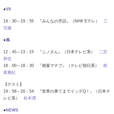
●
V6
19：30～19：55 『みんなの手話』（NHK Eテレ）
三
宅健
●
嵐
12：45～13：15 『ニノさん』（日本テレビ系）
二宮
和也
18：00～18：30 『相葉マナブ』（テレビ朝日系）
相
葉雅紀
【ゲスト】
19：58～20：54 『世界の果てまでイッテQ！』（日本テ
レビ系）
松本潤
●
NEWS