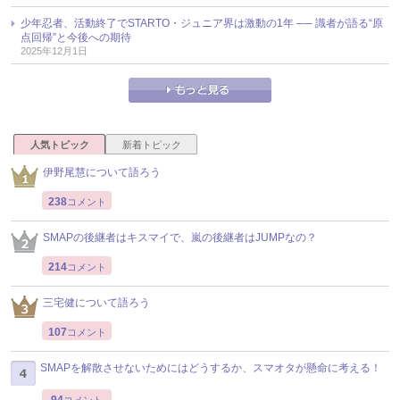
少年忍者、活動終了でSTARTO・ジュニア界は激動の1年 ── 識者が語る“原
点回帰”と今後への期待
2025年12月1日
人気トピック
新着トピック
伊野尾慧について語ろう
238
コメント
SMAPの後継者はキスマイで、嵐の後継者はJUMPなの？
214
コメント
三宅健について語ろう
107
コメント
SMAPを解散させないためにはどうするか、スマオタが懸命に考える！
94
コメント