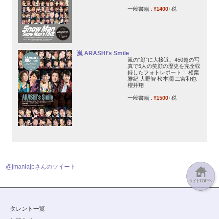
一般書籍 :
¥1400
+税
嵐 ARASHI’s Smile
嵐の“顔”に大接近。450超の写
真で5人の笑顔の歴史を完全収
録したフォトレポート！ 相葉
雅紀 大野智 松本潤 二宮和也
櫻井翔
一般書籍 :
¥1500
+税
@jmaniajpさんのツイート
タレント一覧