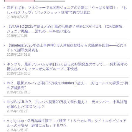
渋谷すばる、マネジャーで元関西ジュニアの近影に「やっぱり菊岡！」『お
しゃれクリップ』“バックショット登場”で再び話題に
2026年3月22日
【STARTO 2025年総まとめ】嵐の活動終了発表にKAT-TUN、TOKIO解散、
ジュニア再編……波乱の一年を振り返る
2026年1月1日
【timelesz 2025年炎上事件簿】8人体制始動後からの騒動を回顧――公式サ
イトで謝罪文発表も
2025年12月31日
キンプリ、最新アルバムが初日22万超えの好調発進のウラで……狩野英孝の
提供曲めぐりファンが先輩グループに不快感
2025年12月28日
IMP.、最新アルバムが初日5万枚でNumber_i超え！ 好セールスの背景に“初
の店舗販売”
2025年12月21日
Hey!Say!JUMP、アルバム初週20万枚で前作超え！ 元メンバー・中島裕翔
が漏らした“本音”とは？
2025年12月7日
Aぇ! group・佐野晶哉主演アニメ映画『トリツカレ男』タイトルやビジュア
ルへの不安が「絶賛に反転」するワケ
2025年12月3日