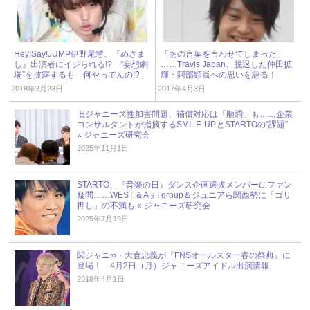
Hey!Say!JUMP伊野尾慧、『めざま
「あの言葉を言わせてしまった」
し』出演者にイジられる!? “妄想劇
……Travis Japan、脱退した仲田拡
場”を披露するも「何やってんの!?」
輝・阿部顕嵐への思いを語る！
2018年3月23日
2017年4月3日
旧ジャニーズ性加害問題、補償対応は「順調」も……企業
コンサルタントが指摘するSMILE-UP.とSTARTOの“課題”
« ジャニーズ研究会
2025年11月1日
STARTO、『音楽の日』ダンス企画選抜メンバーにファン
疑問……WEST.＆Aぇ! group＆ジュニアら関西勢に「ゴリ
押し」の不満も « ジャニーズ研究会
2025年7月19日
関ジャニ∞・大倉忠義が『FNSオールスター春の祭典』に
登場！ 4月2日（月）ジャニーズアイドル出演情報
2018年4月1日