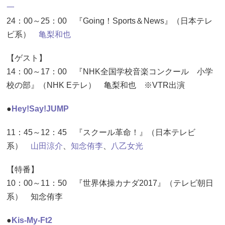
一
24：00～25：00 『Going！Sports＆News』（日本テレ
ビ系）
亀梨和也
【ゲスト】
14：00～17：00 『NHK全国学校音楽コンクール 小学
校の部』（NHK Eテレ） 亀梨和也 ※VTR出演
●
Hey!Say!JUMP
11：45～12：45 『スクール革命！』（日本テレビ
系）
山田涼介
、
知念侑李
、
八乙女光
【特番】
10：00～11：50 『世界体操カナダ2017』（テレビ朝日
系） 知念侑李
●
Kis-My-Ft2