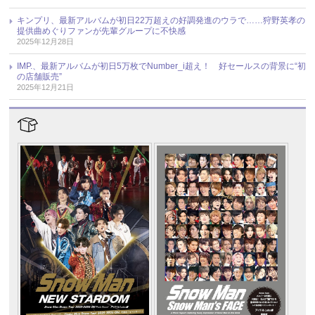
キンプリ、最新アルバムが初日22万超えの好調発進のウラで……狩野英孝の
提供曲めぐりファンが先輩グループに不快感
2025年12月28日
IMP.、最新アルバムが初日5万枚でNumber_i超え！ 好セールスの背景に“初
の店舗販売”
2025年12月21日