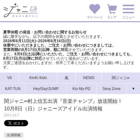
マイページ
ストア
メニュー
夏季休暇 の発送・お問い合わせに関するお知らせ
誠に勝手ながら、以下の期間を休業とさせていただきます。
2026年8月11日(火)~2026年8月16日(日)
休業中にいただきました、ご注文・お問い合わせにつきましては、
営業再開の8月17日(月)以降、順に対応
させていただきます。
また、
8月8日(土)以降にいただいた、ご注文・
お問い合わせにつきましても、
8月17日(月)以降に対応
させていただく場合がございます。
大変ご迷惑をおかけしますが、
何卒ご了承くださいますようお願い申し上げま
す。
V6
KinKi Kids
嵐
NEWS
関ジャニ∞
KAT-TUN
Hey!Say!JUMP
Kis-My-Ft2
Sexy Zone
▼
関ジャニ∞村上信五出演『音楽チャンプ』放送開始！
10月8日（日）ジャニーズアイドル出演情報
2017.10.7
出演情報