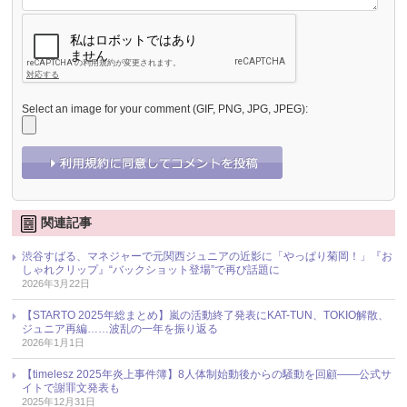
Select an image for your comment (GIF, PNG, JPG, JPEG):
関連記事
渋谷すばる、マネジャーで元関西ジュニアの近影に「やっぱり菊岡！」『お
しゃれクリップ』“バックショット登場”で再び話題に
2026年3月22日
【STARTO 2025年総まとめ】嵐の活動終了発表にKAT-TUN、TOKIO解散、
ジュニア再編……波乱の一年を振り返る
2026年1月1日
【timelesz 2025年炎上事件簿】8人体制始動後からの騒動を回顧――公式サ
イトで謝罪文発表も
2025年12月31日