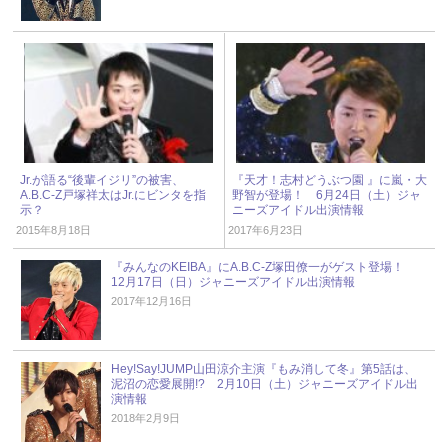
Jr.が語る“後輩イジリ”の被害、
『天才！志村どうぶつ園 』に嵐・大
A.B.C-Z戸塚祥太はJr.にビンタを指
野智が登場！ 6月24日（土）ジャ
示？
ニーズアイドル出演情報
2015年8月18日
2017年6月23日
『みんなのKEIBA』にA.B.C-Z塚田僚一がゲスト登場！
12月17日（日）ジャニーズアイドル出演情報
2017年12月16日
Hey!Say!JUMP山田涼介主演『もみ消して冬』第5話は、
泥沼の恋愛展開!? 2月10日（土）ジャニーズアイドル出
演情報
2018年2月9日