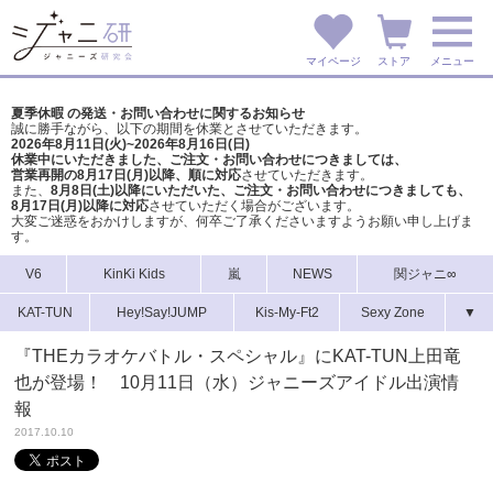
マイページ
ストア
メニュー
夏季休暇 の発送・お問い合わせに関するお知らせ
誠に勝手ながら、以下の期間を休業とさせていただきます。
2026年8月11日(火)~2026年8月16日(日)
休業中にいただきました、ご注文・お問い合わせにつきましては、
営業再開の8月17日(月)以降、順に対応
させていただきます。
また、
8月8日(土)以降にいただいた、ご注文・
お問い合わせにつきましても、
8月17日(月)以降に対応
させていただく場合がございます。
大変ご迷惑をおかけしますが、
何卒ご了承くださいますようお願い申し上げま
す。
V6
KinKi Kids
嵐
NEWS
関ジャニ∞
KAT-TUN
Hey!Say!JUMP
Kis-My-Ft2
Sexy Zone
▼
『THEカラオケバトル・スペシャル』にKAT-TUN上田竜
也が登場！ 10月11日（水）ジャニーズアイドル出演情
報
2017.10.10