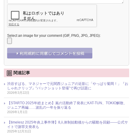
Select an image for your comment (GIF, PNG, JPG, JPEG):
関連記事
渋谷すばる、マネジャーで元関西ジュニアの近影に「やっぱり菊岡！」『お
しゃれクリップ』“バックショット登場”で再び話題に
2026年3月22日
【STARTO 2025年総まとめ】嵐の活動終了発表にKAT-TUN、TOKIO解散、
ジュニア再編……波乱の一年を振り返る
2026年1月1日
【timelesz 2025年炎上事件簿】8人体制始動後からの騒動を回顧――公式サ
イトで謝罪文発表も
2025年12月31日