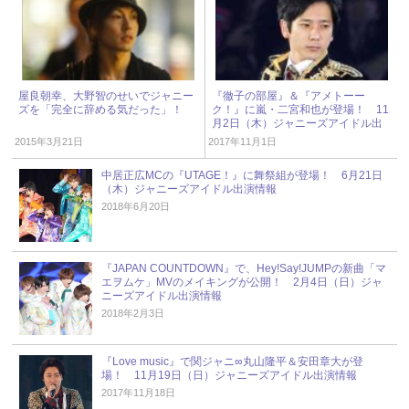
屋良朝幸、大野智のせいでジャニー
『徹子の部屋』＆『アメトーー
ズを「完全に辞める気だった」！
ク！』に嵐・二宮和也が登場！ 11
月2日（木）ジャニーズアイドル出
演情報
2015年3月21日
2017年11月1日
中居正広MCの『UTAGE！』に舞祭組が登場！ 6月21日
（木）ジャニーズアイドル出演情報
2018年6月20日
『JAPAN COUNTDOWN』で、Hey!Say!JUMPの新曲「マ
エヲムケ」MVのメイキングが公開！ 2月4日（日）ジャ
ニーズアイドル出演情報
2018年2月3日
『Love music』で関ジャニ∞丸山隆平＆安田章大が登
場！ 11月19日（日）ジャニーズアイドル出演情報
2017年11月18日