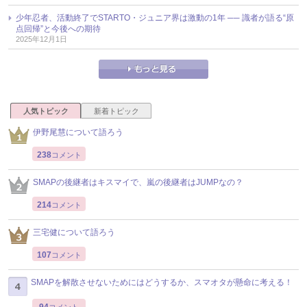
少年忍者、活動終了でSTARTO・ジュニア界は激動の1年 ── 識者が語る“原
点回帰”と今後への期待
2025年12月1日
人気トピック
新着トピック
伊野尾慧について語ろう
238
コメント
SMAPの後継者はキスマイで、嵐の後継者はJUMPなの？
214
コメント
三宅健について語ろう
107
コメント
SMAPを解散させないためにはどうするか、スマオタが懸命に考える！
94
コメント