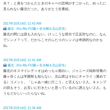
夫？」と肩をつかんだときのキャーの悲鳴がすごかった。めったに
見られない藤北だった。ありがとう生番組。
2017年10月14日 11:43 AM
藤北（Kis-My-Ft2藤ヶ谷太輔＆北山宏光）
藤北の間には誰も入れない。けっこうな部分で正反対なのに、なん
でシンメ？って。だからこそのふたりのシンメは奇跡的なのかも
ね。
2017年10月14日 11:41 AM
藤北（Kis-My-Ft2藤ヶ谷太輔＆北山宏光）
藤北のキスマイレディオはめっちゃ面白い。ジャニーズ純粋培養の
藤ヶ谷くんは学園祭も知らない。北山君はそれにチャライ（褒めて
る）コメント。「じゃあ一緒に行こう」と言えない２人。キャンプ
の回もそう、お互いに行きたいと思っているのに誘えない２人。も
うもどかしいったらないね。
2017年10月14日 11:34 AM