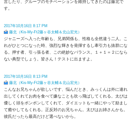
言したり、グループのモチベーションを維持してきたのは藤北で
す。
2017年10月16日 8:17 PM
藤北（Kis-My-Ft2藤ヶ谷太輔＆北山宏光）
ジャニーズへ入った年齢も、兄弟関係も、性格も全然違う二人。こ
れがひとつになった時、強烈な輝きを発揮するし牽引力も抜群にな
る。押す者、引っ張る者、この絶妙なバランス。１＋１＝２になら
ない典型でしょう。皆さん！テストに出ますよ。
2017年10月16日 8:13 PM
藤北（Kis-My-Ft2藤ヶ谷太輔＆北山宏光）
こんなお兄ちゃんが欲しいです、悩んだとき、みっくんは外に連れ
出してくれてお肉を食べて嫌なことも吹っ飛ばしてくれる。太ぴは
優しく頭をポンポンしてくれて、ダイエットも一緒にやって励まし
て癒やしてもくれる。正反対のお兄ちゃん。太ぴはお姉さんかも。
彼氏だったら最高だけど選べないから。