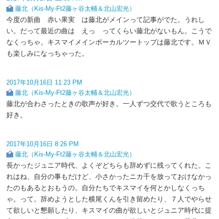
藤北（Kis-My-Ft2藤ヶ谷太輔＆北山宏光）
今度の新曲 赤い果実 は藤北がメインって記事がでた。うれし
い。だって最近の曲は えっ ってくらい藤北がないもん。こうで
なくっちゃ。キスマイメインボーカルツートップは藤北です。ＭＶ
も楽しみになっちゃった。
2017年10月16日 11:23 PM
藤北（Kis-My-Ft2藤ヶ谷太輔＆北山宏光）
藤北が合わさったときの歌声が好き。一人ずつ交代で歌うところも
好き。
2017年10月16日 8:26 PM
藤北（Kis-My-Ft2藤ヶ谷太輔＆北山宏光）
長かったジュニア時代、よくぞどちらも辞めずに残ってくれた。こ
れはね、自分の事もだけど、小さかったニカ千を放っておけなかっ
たのもあるとおもうの。自分たちでキスマイを何とかしなくっち
ゃ。って。辞めようとした横尾くんを引き留めたり、７人でやらせ
て欲しいと懇願したり、キスマイの曲が欲しいとジュニア時代に提