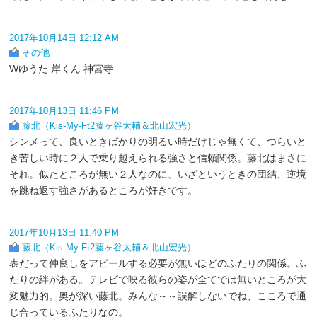
2017年10月14日 12:12 AM
その他
Wゆうた 岸くん 神宮寺
2017年10月13日 11:46 PM
藤北（Kis-My-Ft2藤ヶ谷太輔＆北山宏光）
シンメって、良いときばかりの明るい時だけじゃ無くて、つらいと
き苦しい時に２人で乗り越えられる強さと信頼関係。藤北はまさに
それ。似たところが無い２人なのに、いざというときの団結、逆境
を跳ね返す強さがあるところが好きです。
2017年10月13日 11:40 PM
藤北（Kis-My-Ft2藤ヶ谷太輔＆北山宏光）
表だって仲良しをアピールする必要が無いほどのふたりの関係。ふ
たりの絆がある。テレビで映る彼らの姿が全てでは無いところが大
変魅力的。奥が深い藤北。みんな～～誤解しないでね、こころで通
じ合っているふたりなの。