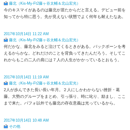
藤北（Kis-My-Ft2藤ヶ谷太輔＆北山宏光）
今のキスマイがあるのは藤北が居たからだと言える。デビュー前を
知ってから特に思う。先が見えない状態でよく何年も耐えたなあ。
2017年10月14日 11:22 AM
藤北（Kis-My-Ft2藤ヶ谷太輔＆北山宏光）
何だかな、藤北をみると泣けてくるときがある。バックボーンを考
えるからかな。どれだけのことを背負ってきたんだろう。そしてこ
れからもこの二人の肩には７人の人生がかかっているとおもう。
2017年10月14日 11:19 AM
藤北（Kis-My-Ft2藤ヶ谷太輔＆北山宏光）
2人が歩んできた長い長い年月。２人にしかわからない挫折・葛
藤。大勢のグループをまとめ、引っ張り、時に叱り、励まし、ここ
まで来た。パフォ以外でも藤北の存在意義は光っているから。
2017年10月14日 10:48 AM
その他