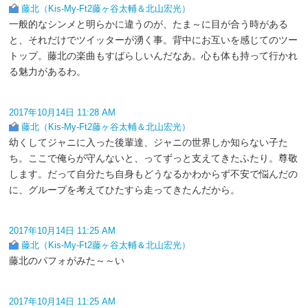
藤北（Kis-My-Ft2藤ヶ谷太輔＆北山宏光）
一般的なシンメと明らかに違うのが、たま～に目が合う時がある
と、それだけでツイッターが湧く事。背中にお互いを感じてのツー
トップ。藤北の楽曲もすばらしいんだなあ。心も体も持って行かれ
る魅力があるわ。
2017年10月14日 11:28 AM
藤北（Kis-My-Ft2藤ヶ谷太輔＆北山宏光）
幼くしてジャニに入った後輩達、ジャニの世界しか知らない子た
ち。ここで俺らが守んないと、ってずっと支えてきたふたり。尊敬
します。だって自分たち自身もどうなるかわからず不安で悩んだの
に、グループを考えてひたすら走ってきたんだから。
2017年10月14日 11:25 AM
藤北（Kis-My-Ft2藤ヶ谷太輔＆北山宏光）
藤北のパフォがみた～～い
2017年10月14日 11:25 AM