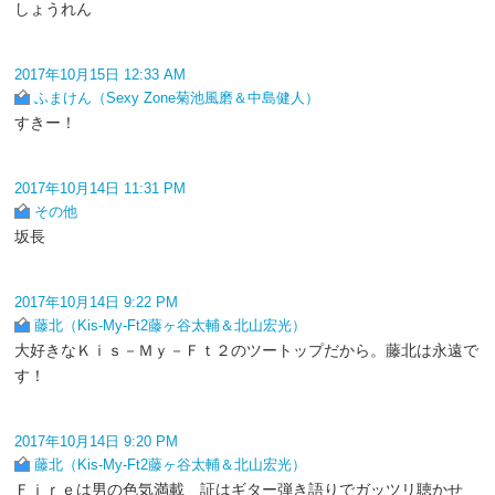
しょうれん
2017年10月15日 12:33 AM
ふまけん（Sexy Zone菊池風磨＆中島健人）
すきー！
2017年10月14日 11:31 PM
その他
坂長
2017年10月14日 9:22 PM
藤北（Kis-My-Ft2藤ヶ谷太輔＆北山宏光）
大好きなＫｉｓ－Ｍｙ－Ｆｔ２のツートップだから。藤北は永遠で
す！
2017年10月14日 9:20 PM
藤北（Kis-My-Ft2藤ヶ谷太輔＆北山宏光）
Ｆｉｒｅは男の色気満載 証はギター弾き語りでガッツリ聴かせ