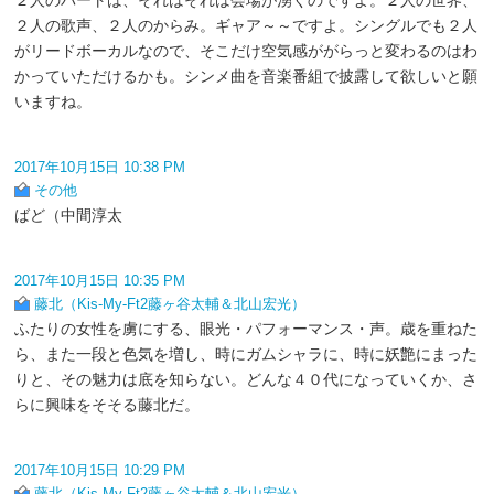
２人の歌声、２人のからみ。ギャア～～ですよ。シングルでも２人
がリードボーカルなので、そこだけ空気感ががらっと変わるのはわ
かっていただけるかも。シンメ曲を音楽番組で披露して欲しいと願
いますね。
2017年10月15日 10:38 PM
その他
ばど（中間淳太
2017年10月15日 10:35 PM
藤北（Kis-My-Ft2藤ヶ谷太輔＆北山宏光）
ふたりの女性を虜にする、眼光・パフォーマンス・声。歳を重ねた
ら、また一段と色気を増し、時にガムシャラに、時に妖艶にまった
りと、その魅力は底を知らない。どんな４０代になっていくか、さ
らに興味をそそる藤北だ。
2017年10月15日 10:29 PM
藤北（Kis-My-Ft2藤ヶ谷太輔＆北山宏光）