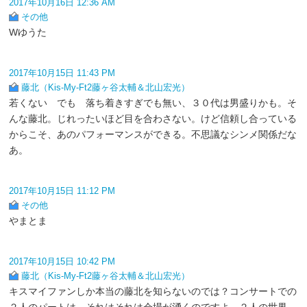
2017年10月16日 12:36 AM
その他
Wゆうた
2017年10月15日 11:43 PM
藤北（Kis-My-Ft2藤ヶ谷太輔＆北山宏光）
若くない でも 落ち着きすぎでも無い、３０代は男盛りかも。そ
んな藤北。じれったいほど目を合わさない。けど信頼し合っている
からこそ、あのパフォーマンスができる。不思議なシンメ関係だな
あ。
2017年10月15日 11:12 PM
その他
やまとま
2017年10月15日 10:42 PM
藤北（Kis-My-Ft2藤ヶ谷太輔＆北山宏光）
キスマイファンしか本当の藤北を知らないのでは？コンサートでの
２人のパートは、それはそれは会場が湧くのですよ。２人の世界、