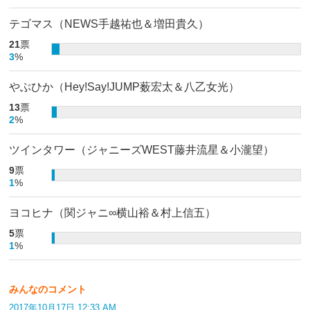
テゴマス（NEWS手越祐也＆増田貴久）
21
票
3
%
やぶひか（Hey!Say!JUMP薮宏太＆八乙女光）
13
票
2
%
ツインタワー（ジャニーズWEST藤井流星＆小瀧望）
9
票
1
%
ヨコヒナ（関ジャニ∞横山裕＆村上信五）
5
票
1
%
みんなのコメント
2017年10月17日 12:33 AM