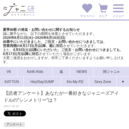
マイページ
ストア
メニュー
夏季休暇 の発送・お問い合わせに関するお知らせ
誠に勝手ながら、以下の期間を休業とさせていただきます。
2026年8月11日(火)~2026年8月16日(日)
休業中にいただきました、ご注文・お問い合わせにつきましては、
営業再開の8月17日(月)以降、順に対応
させていただきます。
また、
8月8日(土)以降にいただいた、ご注文・
お問い合わせにつきましても、
8月17日(月)以降に対応
させていただく場合がございます。
大変ご迷惑をおかけしますが、
何卒ご了承くださいますようお願い申し上げま
す。
V6
KinKi Kids
嵐
NEWS
関ジャニ∞
KAT-TUN
Hey!Say!JUMP
Kis-My-Ft2
Sexy Zone
▼
【読者アンケート】あなたが一番好きなジャニーズアイ
ドルの“シンメトリー”は？
2017.10.11
アンケート