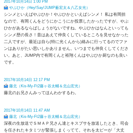
2017年10月14日 1:00 PM
やぶひか（Hey!Say!JUMP薮宏太＆八乙女光）
シンメといえばやぶひか！やぶひかといえばシンメ！ 私は有岡担
なので、有岡くんをどうにかこうにか投票したかったですが、やぶ
ひかがあるならばしょうがないですね。やぶひかはなんといっても
シンメ歴の長さ！昔はあえて仲良くしているところを見せなかった
二人ですが、最近は自ら(特に光くんから)絡みに行ってるのでファ
ンはありがたい思いしかありません。いつまでも仲良くしてくださ
い。あと、JUMP内で有岡くんと裕翔くんはやぶひか厨なのも良い
です。
2017年10月14日 12:17 PM
藤北（Kis-My-Ft2藤ヶ谷太輔＆北山宏光）
藤北のお兄さんみってほんわかするわ。
2017年10月14日 11:47 AM
藤北（Kis-My-Ft2藤ヶ谷太輔＆北山宏光）
深夜の生放送でＳＭＡＰ兄さん達とキスブサを放送したとき、司会
を任されたキタミツが緊張しまくってて。それを太ピーが「大丈