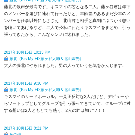
藤北の歌声が最高です。キスマイの芯となる二人。藤ヶ谷君は年下
のメンバーを遊びに連れて行ったりと、年齢差のあるまだ少年のメ
ンバーを仕事以外にもささえ、北山君も相手と真剣にぶつかり想い
を聴いてあげるなど、二人で公私にわたりキスマイをまとめ、引っ
張ってきたから、こんなシンメに惚れました。
2017年10月15日 10:13 PM
藤北（Kis-My-Ft2藤ヶ谷太輔＆北山宏光）
大人の藤北にやられました。男の人っていう色気をかんじます。
2017年10月15日 9:36 PM
藤北（Kis-My-Ft2藤ヶ谷太輔＆北山宏光）
キスマイのリードボーカル。一見正反対な2人だけど、デビューか
らツートップとしてグループを引っ張ってきていて、グループに対
する想いは2人ともとても熱く、2人の絆は胸アツ！！
2017年10月15日 8:21 PM
その他