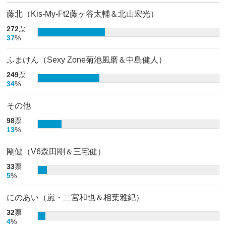
藤北（Kis-My-Ft2藤ヶ谷太輔＆北山宏光）
272
票
37
%
ふまけん（Sexy Zone菊池風磨＆中島健人）
249
票
34
%
その他
98
票
13
%
剛健（V6森田剛＆三宅健）
33
票
5
%
にのあい（嵐・二宮和也＆相葉雅紀）
32
票
4
%