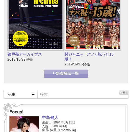
錦戸亮アーカイブス
関ジャニ∞ アツく祝うぜ15
歳！
2019/10/23発売
2019/09/15発売
Focus!
中島健人
誕生日: 1994年3月13日
入所日:2008年4月
身長/ 体重: 175cm/56kg