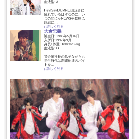
血液型: A
Hey!Say!JUMP山田涼介に
憧れているはずなのに、い
つの間にかNEWS手越祐也
路線に…
詳しく見る
大倉忠義
誕生日: 1985年5月16日
入所日:1997年9月
身長/ 体重: 180cm/62kg
血液型: O
某企業社長の息子ながらも
学生時代は新聞配達のバイ
トを…
詳しく見る