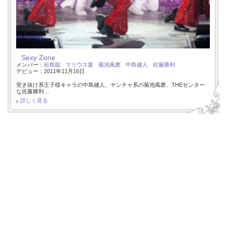
Sexy Zone
メンバー：
松島聡
マリウス葉
菊池風磨
中島健人
佐藤勝利
デビュー：2011年11月16日
突き抜け系王子様キャラの中島健人、ヤンチャ系の菊池風磨、THEセンター
な佐藤勝利…
詳しく見る