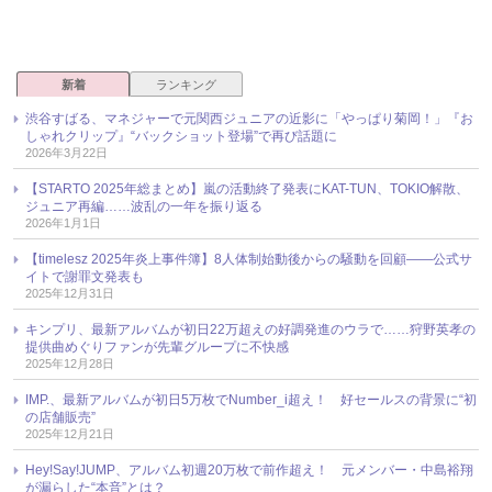
新着
ランキング
渋谷すばる、マネジャーで元関西ジュニアの近影に「やっぱり菊岡！」『お
しゃれクリップ』“バックショット登場”で再び話題に
2026年3月22日
【STARTO 2025年総まとめ】嵐の活動終了発表にKAT-TUN、TOKIO解散、
ジュニア再編……波乱の一年を振り返る
2026年1月1日
【timelesz 2025年炎上事件簿】8人体制始動後からの騒動を回顧――公式サ
イトで謝罪文発表も
2025年12月31日
キンプリ、最新アルバムが初日22万超えの好調発進のウラで……狩野英孝の
提供曲めぐりファンが先輩グループに不快感
2025年12月28日
IMP.、最新アルバムが初日5万枚でNumber_i超え！ 好セールスの背景に“初
の店舗販売”
2025年12月21日
Hey!Say!JUMP、アルバム初週20万枚で前作超え！ 元メンバー・中島裕翔
が漏らした“本音”とは？