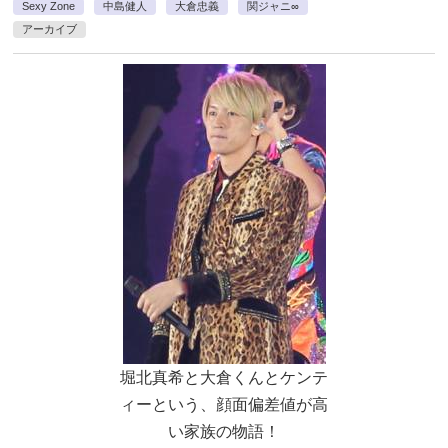
Sexy Zone
中島健人
大倉忠義
関ジャニ∞
アーカイブ
堀北真希と大倉くんとケンテ
ィーという、顔面偏差値が高
い家族の物語！