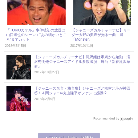
『TOKIOカケル』事件後初の放送は
【ジャニーズカルチャーナビ】リー
山口達也のシーン＋“あの細かいとこ
ダー大野の美声が光る一曲 嵐
ろ”までカット
『Monster』
2018年5月5日
2017年10月1日
【ジャニーズカルチャーナビ】滝沢組は帝劇から始動 滝
沢秀明他ジャニーズアイドル多数出演 舞台『新春滝沢革
命』
2017年10月27日
【ジャニーズ名言・格言集】ジャニーズJr.松村北斗が神回
答！＆関ジャニ∞丸山隆平がファンに感動!?
2018年2月5日
Recommended by