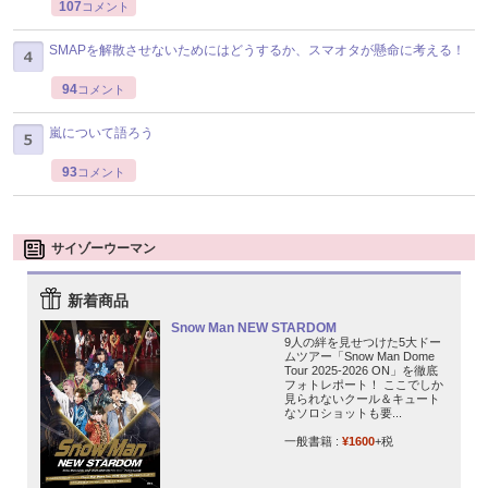
107
コメント
SMAPを解散させないためにはどうするか、スマオタが懸命に考える！
94
コメント
嵐について語ろう
93
コメント
サイゾーウーマン
新着商品
Snow Man NEW STARDOM
9人の絆を見せつけた5大ドー
ムツアー「Snow Man Dome
Tour 2025-2026 ON」を徹底
フォトレポート！ ここでしか
見られないクール＆キュート
なソロショットも要...
一般書籍 :
¥1600
+税