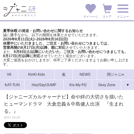
マイページ
ストア
メニュー
夏季休暇 の発送・お問い合わせに関するお知らせ
誠に勝手ながら、以下の期間を休業とさせていただきます。
2026年8月11日(火)~2026年8月16日(日)
休業中にいただきました、ご注文・お問い合わせにつきましては、
営業再開の8月17日(月)以降、順に対応
させていただきます。
また、
8月8日(土)以降にいただいた、ご注文・
お問い合わせにつきましても、
8月17日(月)以降に対応
させていただく場合がございます。
大変ご迷惑をおかけしますが、
何卒ご了承くださいますようお願い申し上げま
す。
V6
KinKi Kids
嵐
NEWS
関ジャニ∞
KAT-TUN
Hey!Say!JUMP
Kis-My-Ft2
Sexy Zone
▼
【ジャニーズカルチャーナビ】命や絆の大切さを描いた
ヒューマンドラマ 大倉忠義＆中島健人出演 『生まれ
る。』
2017.10.20