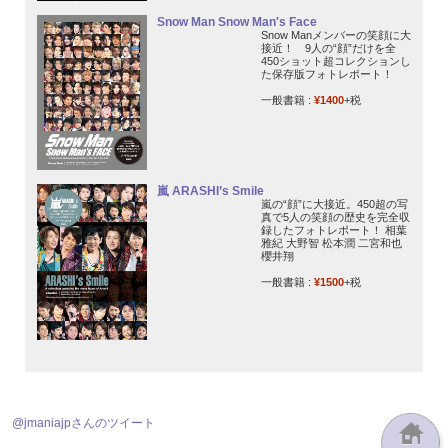
Snow Man Snow Man's Face
Snow Manメンバーの笑顔に大
接近！ 9人の“顔”だけを全
450ショット超コレクションし
た保存版フォトレポート！
一般書籍 :
¥1400
+税
嵐 ARASHI’s Smile
嵐の“顔”に大接近。450超の写
真で5人の笑顔の歴史を完全収
録したフォトレポート！ 相葉
雅紀 大野智 松本潤 二宮和也
櫻井翔
一般書籍 :
¥1500
+税
@jmaniajpさんのツイート