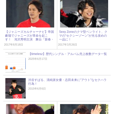
【ジャニーズカルチャーナビ】帝国
Sexy Zoneのクマ型ペンライト、ク
劇場でジャニーズが革命を起こ
マの“セクシーゾーン”が光る攻めの
す！ 滝沢秀明主演 舞台『新春・
一品に！
滝沢革命』
2017年8月18日
2017年3月26日
【timelesz】歴代シングル・アルバム売上枚数データ一覧
2025年6月17日
渋谷すばる、清純派女優・志田未来に“アウト”なセクハラ
行為！
2015年6月6日