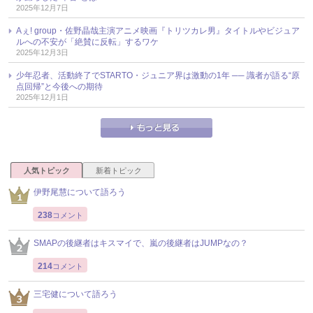
2025年12月7日
Aぇ! group・佐野晶哉主演アニメ映画『トリツカレ男』タイトルやビジュア
ルへの不安が「絶賛に反転」するワケ
2025年12月3日
少年忍者、活動終了でSTARTO・ジュニア界は激動の1年 ── 識者が語る“原
点回帰”と今後への期待
2025年12月1日
人気トピック
新着トピック
伊野尾慧について語ろう
238
コメント
SMAPの後継者はキスマイで、嵐の後継者はJUMPなの？
214
コメント
三宅健について語ろう