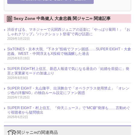
Sexy Zone 中島健人 大倉忠義 関ジャニ∞ 関連記事
渋谷すばる、マネジャーで元関西ジュニアの近影に「やっぱり菊岡！」『お
しゃれクリップ』“バックショット登場”で再び話題に
2026年3月22日
SixTONES・京本大我、“下ネタ”投稿でファン困惑……SUPER EIGHT・大倉
忠義、WEST.・中間淳太もX投稿で物議醸した過去
2025年8月19日
SUPER EIGHT村上信五、新恋人報道で気になる過去の「結婚を前提に」発
言と実業家モードの加速ぶり
2025年8月9日
SUPER EIGHT・丸山隆平、出演舞台で「オペラグラス使用禁止」「オレン
ジ色の洋服NG」の独自ルール設定にファン困惑
2025年7月25日
SUPER EIGHT・村上信五、『仰天ニュース』で“MC癖”発揮も……言動めぐ
り視聴者から疑問噴出
2025年6月2日
関ジャニ∞の関連商品