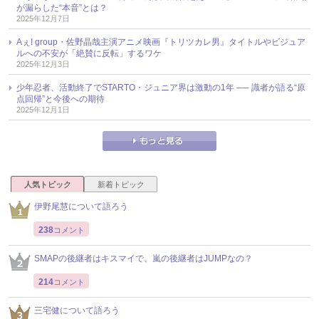
が漏らした“本音”とは？
2025年12月7日
Aぇ! group・佐野晶哉主演アニメ映画『トリツカレ男』タイトルやビジュア
ルへの不安が「絶賛に反転」するワケ
2025年12月3日
少年忍者、活動終了でSTARTO・ジュニア界は激動の1年 ── 識者が語る“原
点回帰”と今後への期待
2025年12月1日
人気トピック
新着トピック
伊野尾慧について語ろう
238
コメント
SMAPの後継者はキスマイで、嵐の後継者はJUMPなの？
214
コメント
三宅健について語ろう