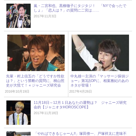
嵐・二宮和也、黒柳徹子にタジタジ！ 「NYで会ったで
しょ」「恋人は？」の質問に二宮は……
2017年11月3日
先輩・村上信五の「どうですか性欲
中丸雄一主演の『マッサージ探偵ジ
は？」という禁断の質問に、桐山照
ョー』第3話OPに、相葉雅紀のあの
史が大慌て！ « ジャニーズ研究会
ネタが登場！
2016年10月19日
2017年4月26日
11月18日～12月１日あなたの運勢は？ ジャニーズ研究
会的【ジャニオタHOROSCOPE】
2017年11月18日
「やればできるじゃーん!!」塚田僚一、戸塚祥太に意味不