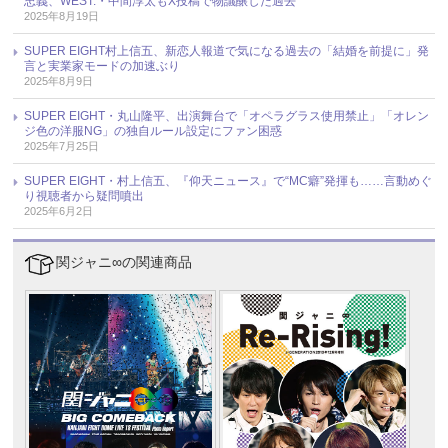
忠義、WEST.・中間淳太もX投稿で物議醸した過去
2025年8月19日
SUPER EIGHT村上信五、新恋人報道で気になる過去の「結婚を前提に」発
言と実業家モードの加速ぶり
2025年8月9日
SUPER EIGHT・丸山隆平、出演舞台で「オペラグラス使用禁止」「オレン
ジ色の洋服NG」の独自ルール設定にファン困惑
2025年7月25日
SUPER EIGHT・村上信五、『仰天ニュース』で“MC癖”発揮も……言動めぐ
り視聴者から疑問噴出
2025年6月2日
関ジャニ∞の関連商品