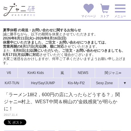
マイページ
ストア
メニュー
夏季休暇 の発送・お問い合わせに関するお知らせ
誠に勝手ながら、以下の期間を休業とさせていただきます。
2026年8月11日(火)~2026年8月16日(日)
休業中にいただきました、ご注文・お問い合わせにつきましては、
営業再開の8月17日(月)以降、順に対応
させていただきます。
また、
8月8日(土)以降にいただいた、ご注文・
お問い合わせにつきましても、
8月17日(月)以降に対応
させていただく場合がございます。
大変ご迷惑をおかけしますが、
何卒ご了承くださいますようお願い申し上げま
す。
V6
KinKi Kids
嵐
NEWS
関ジャニ∞
KAT-TUN
Hey!Say!JUMP
Kis-My-Ft2
Sexy Zone
▼
「ラーメン1杯2，600円の店に入ったらどうする？」関
ジャニ∞村上、WEST中間＆桐山の“金銭感覚”が明らか
に！
2017.11.4