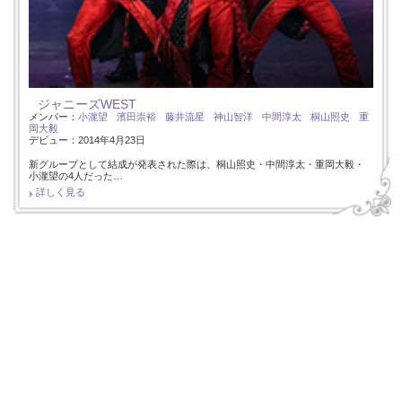
ジャニーズWEST
メンバー：
小瀧望
濱田崇裕
藤井流星
神山智洋
中間淳太
桐山照史
重
岡大毅
デビュー：2014年4月23日
新グループとして結成が発表された際は、桐山照史・中間淳太・重岡大毅・
小瀧望の4人だった…
詳しく見る