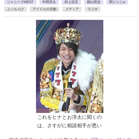
ジャニーズWEST
中間淳太
村上信五
桐山照史
関ジャニ∞
ぶっちゃけ
アイドルの言動
メディア
ラジオ
これをヒナとお淳太に聞くの
は、さすがに相談相手が悪い