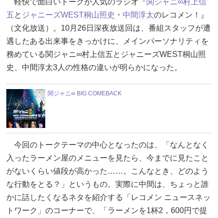
軽快で面白いトークが人気のラジオ『
関ジャニ∞
村上信
五
と
ジャニーズWEST
桐山照史
・
中間淳太
のレコメン！』
（文化放送）。10月26日深夜放送回は、番組スタッフが遭
遇したある出来事をきっかけに、メインパーソナリティを
務めている関ジャニ∞村上信五とジャニーズWEST桐山照
史、中間淳太3人の性格の違いが明らかになった。
関ジャニ∞ BIG COMEBACK
今回のトークテーマの中心となったのは、「なんとなく
入ったラーメン屋のメニューを見たら、今までに見たこと
がないくらい値段が高かった……。こんなとき、どのよう
な行動をとる？」というもの。実際に中間は、ちょっと誰
かに話したくなるネタを紹介する「レコメン ニュースネッ
トワーク」のコーナーで、「ラーメンを1杯2，600円で提