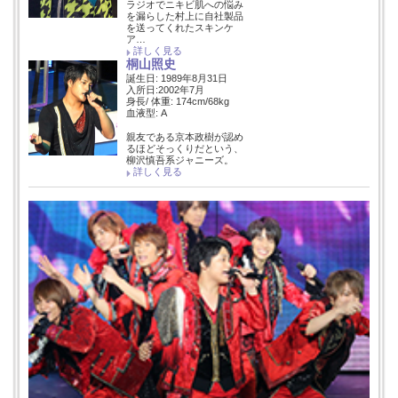
ラジオでニキビ肌への悩み
を漏らした村上に自社製品
を送ってくれたスキンケ
ア…
詳しく見る
桐山照史
誕生日: 1989年8月31日
入所日:2002年7月
身長/ 体重: 174cm/68kg
血液型: A
親友である京本政樹が認め
るほどそっくりだという、
柳沢慎吾系ジャニーズ。
詳しく見る