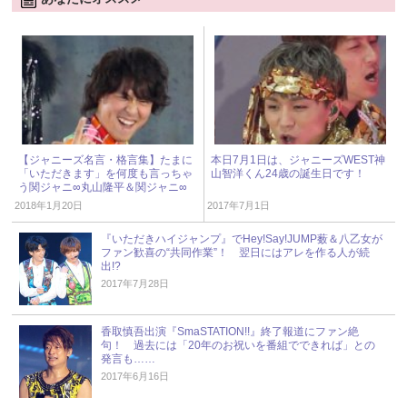
【ジャニーズ名言・格言集】たまに
本日7月1日は、ジャニーズWEST神
「いただきます」を何度も言っちゃ
山智洋くん24歳の誕生日です！
う関ジャニ∞丸山隆平＆関ジャニ∞
安田章大が語るライブ中のコミュニ
2018年1月20日
2017年7月1日
ケーション
『いただきハイジャンプ』でHey!Say!JUMP薮＆八乙女が
ファン歓喜の“共同作業”！ 翌日にはアレを作る人が続
出!?
2017年7月28日
香取慎吾出演『SmaSTATION!!』終了報道にファン絶
句！ 過去には「20年のお祝いを番組でできれば」との
発言も……
2017年6月16日