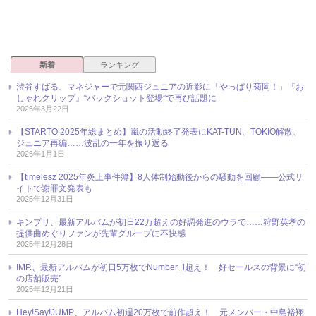
新着
ランキング
渋谷すばる、マネジャーで元関西ジュニアの近影に「やっぱり菊岡！」『お
しゃれクリップ』“バックショット登場”で再び話題に
2026年3月22日
【STARTO 2025年総まとめ】嵐の活動終了発表にKAT-TUN、TOKIO解散、
ジュニア再編……波乱の一年を振り返る
2026年1月1日
【timelesz 2025年炎上事件簿】8人体制始動後からの騒動を回顧――公式サ
イトで謝罪文発表も
2025年12月31日
キンプリ、最新アルバムが初日22万超えの好調発進のウラで……狩野英孝の
提供曲めぐりファンが先輩グループに不快感
2025年12月28日
IMP.、最新アルバムが初日5万枚でNumber_i超え！ 好セールスの背景に“初
の店舗販売”
2025年12月21日
Hey!Say!JUMP、アルバム初週20万枚で前作超え！ 元メンバー・中島裕翔