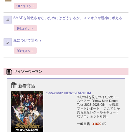
107
コメント
SMAPを解散させないためにはどうするか、スマオタが懸命に考える！
94
コメント
嵐について語ろう
93
コメント
サイゾーウーマン
新着商品
Snow Man NEW STARDOM
9人の絆を見せつけた5大ドー
ムツアー「Snow Man Dome
Tour 2025-2026 ON」を徹底
フォトレポート！ ここでしか
見られないクール＆キュート
なソロショットも要...
一般書籍 :
¥1600
+税