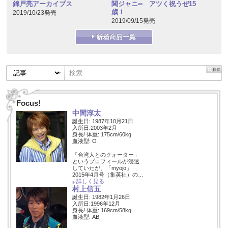
錦戸亮アーカイブス
関ジャニ∞ アツく祝うぜ15
歳！
2019/10/23発売
2019/09/15発売
Focus!
中間淳太
誕生日: 1987年10月21日
入所日:2003年2月
身長/ 体重: 175cm/60kg
血液型: O
「台湾人とのクォーター」
というプロフィールが浸透
していたが、「myojo」
2015年4月号（集英社）の…
詳しく見る
村上信五
誕生日: 1982年1月26日
入所日:1996年12月
身長/ 体重: 169cm/58kg
血液型: AB