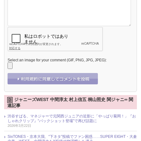
Select an image for your comment (GIF, PNG, JPG, JPEG):
ジャニーズWEST 中間淳太 村上信五 桐山照史 関ジャニ∞ 関
連記事
渋谷すばる、マネジャーで元関西ジュニアの近影に「やっぱり菊岡！」『お
しゃれクリップ』“バックショット登場”で再び話題に
2026年3月22日
SixTONES・京本大我、“下ネタ”投稿でファン困惑……SUPER EIGHT・大倉