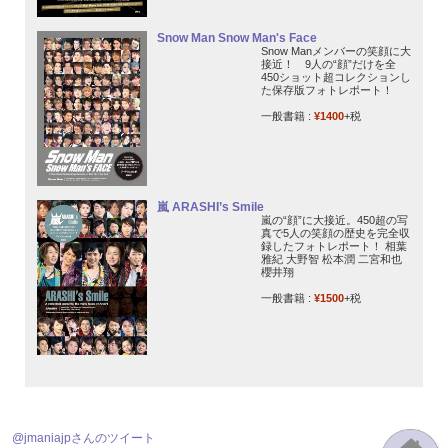
Snow Man Snow Man's Face
Snow Manメンバーの笑顔に大
接近！ 9人の“顔”だけを全
450ショット超コレクションし
た保存版フォトレポート！
一般書籍 :
¥1400
+税
嵐 ARASHI’s Smile
嵐の“顔”に大接近。450超の写
真で5人の笑顔の歴史を完全収
録したフォトレポート！ 相葉
雅紀 大野智 松本潤 二宮和也
櫻井翔
一般書籍 :
¥1500
+税
@jmaniajpさんのツイート