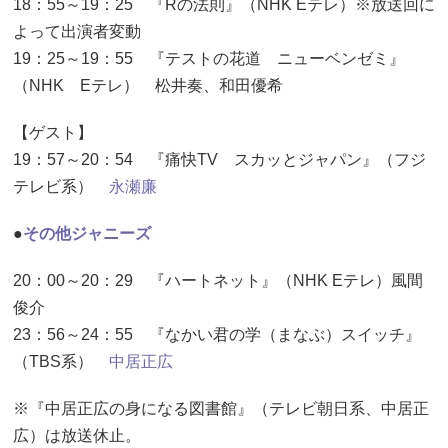
18：55～19：25 『Rの法則』（NHK Eテレ）※放送回に
よって出演者変動
19：25～19：55 『テストの花道 ニューベンゼミ』
（NHK Eテレ） 松井奏、和田優希
【ゲスト】
19：57～20：54 『痛快TV スカッとジャパン』（フジ
テレビ系）
永瀬廉
●
その他ジャニーズ
20：00～20：29 『ハートネット』（NHK Eテレ）風間
俊介
23：56～24：55 『なかい君の学（まなぶ）スイッチ』
（TBS系）
中居正広
※『中居正広の身になる図書館』（テレビ朝日系、中居正
広）は放送休止。