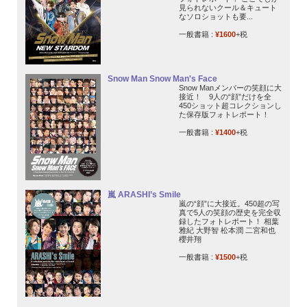
見られないクール＆キュート
なソロショットも要...
一般書籍 :
¥1600
+税
Snow Man Snow Man's Face
Snow Manメンバーの笑顔に大
接近！ 9人の“顔”だけを全
450ショット超コレクションし
た保存版フォトレポート！
一般書籍 :
¥1400
+税
嵐 ARASHI’s Smile
嵐の“顔”に大接近。450超の写
真で5人の笑顔の歴史を完全収
録したフォトレポート！ 相葉
雅紀 大野智 松本潤 二宮和也
櫻井翔
一般書籍 :
¥1500
+税