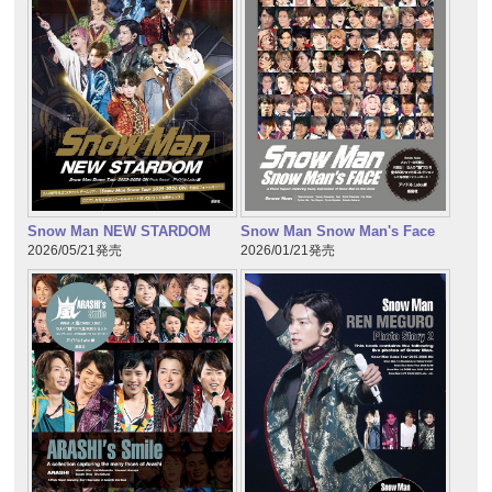
Snow Man NEW STARDOM
Snow Man Snow Man's Face
2026/05/21発売
2026/01/21発売