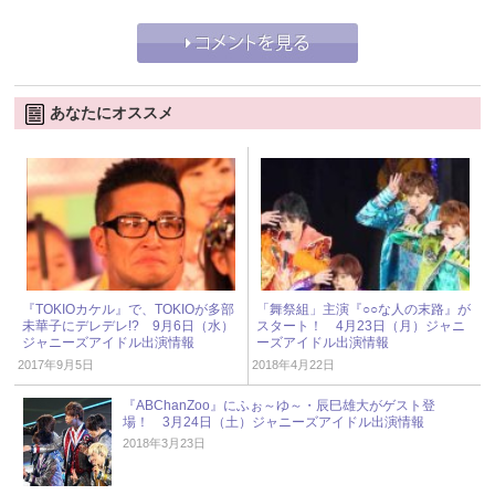
あなたにオススメ
『TOKIOカケル』で、TOKIOが多部
「舞祭組」主演『○○な人の末路』が
未華子にデレデレ!? 9月6日（水）
スタート！ 4月23日（月）ジャニ
ジャニーズアイドル出演情報
ーズアイドル出演情報
2017年9月5日
2018年4月22日
『ABChanZoo』にふぉ～ゆ～・辰巳雄大がゲスト登
場！ 3月24日（土）ジャニーズアイドル出演情報
2018年3月23日