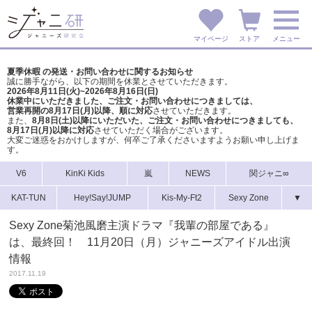
マイページ
ストア
メニュー
夏季休暇 の発送・お問い合わせに関するお知らせ
誠に勝手ながら、以下の期間を休業とさせていただきます。
2026年8月11日(火)~2026年8月16日(日)
休業中にいただきました、ご注文・お問い合わせにつきましては、
営業再開の8月17日(月)以降、順に対応
させていただきます。
また、
8月8日(土)以降にいただいた、ご注文・
お問い合わせにつきましても、
8月17日(月)以降に対応
させていただく場合がございます。
大変ご迷惑をおかけしますが、
何卒ご了承くださいますようお願い申し上げま
す。
V6
KinKi Kids
嵐
NEWS
関ジャニ∞
KAT-TUN
Hey!Say!JUMP
Kis-My-Ft2
Sexy Zone
▼
Sexy Zone菊池風磨主演ドラマ『我輩の部屋である』
は、最終回！ 11月20日（月）ジャニーズアイドル出演
情報
2017.11.19