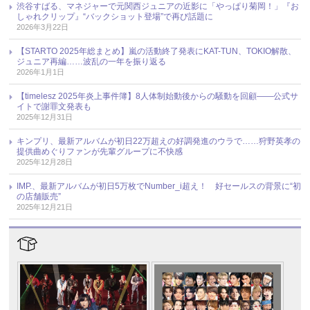
渋谷すばる、マネジャーで元関西ジュニアの近影に「やっぱり菊岡！」『お
しゃれクリップ』“バックショット登場”で再び話題に
2026年3月22日
【STARTO 2025年総まとめ】嵐の活動終了発表にKAT-TUN、TOKIO解散、
ジュニア再編……波乱の一年を振り返る
2026年1月1日
【timelesz 2025年炎上事件簿】8人体制始動後からの騒動を回顧――公式サ
イトで謝罪文発表も
2025年12月31日
キンプリ、最新アルバムが初日22万超えの好調発進のウラで……狩野英孝の
提供曲めぐりファンが先輩グループに不快感
2025年12月28日
IMP.、最新アルバムが初日5万枚でNumber_i超え！ 好セールスの背景に“初
の店舗販売”
2025年12月21日