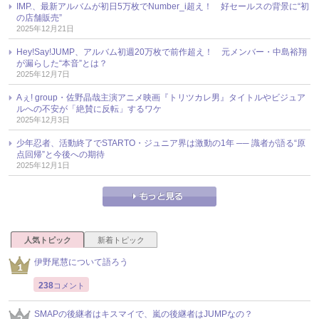
IMP.、最新アルバムが初日5万枚でNumber_i超え！ 好セールスの背景に“初
の店舗販売”
2025年12月21日
Hey!Say!JUMP、アルバム初週20万枚で前作超え！ 元メンバー・中島裕翔
が漏らした“本音”とは？
2025年12月7日
Aぇ! group・佐野晶哉主演アニメ映画『トリツカレ男』タイトルやビジュア
ルへの不安が「絶賛に反転」するワケ
2025年12月3日
少年忍者、活動終了でSTARTO・ジュニア界は激動の1年 ── 識者が語る“原
点回帰”と今後への期待
2025年12月1日
人気トピック
新着トピック
伊野尾慧について語ろう
238
コメント
SMAPの後継者はキスマイで、嵐の後継者はJUMPなの？