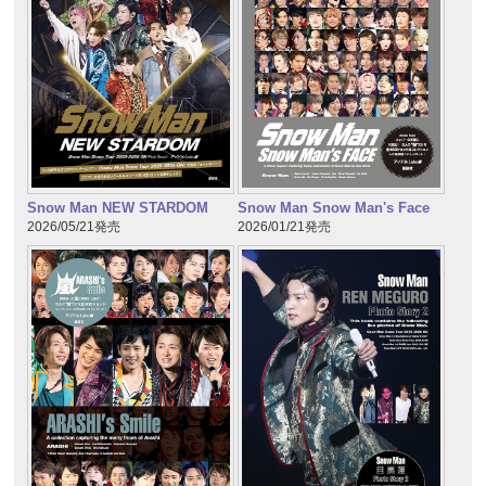
Snow Man NEW STARDOM
Snow Man Snow Man's Face
2026/05/21発売
2026/01/21発売