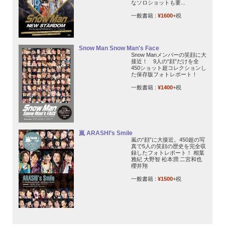
なソロショットも要...
一般書籍 :
¥1600
+税
Snow Man Snow Man's Face
Snow Manメンバーの笑顔に大
接近！ 9人の“顔”だけを全
450ショット超コレクションし
た保存版フォトレポート！
一般書籍 :
¥1400
+税
嵐 ARASHI’s Smile
嵐の“顔”に大接近。450超の写
真で5人の笑顔の歴史を完全収
録したフォトレポート！ 相葉
雅紀 大野智 松本潤 二宮和也
櫻井翔
一般書籍 :
¥1500
+税