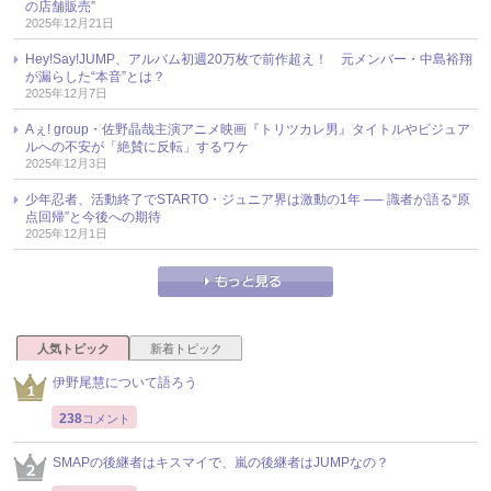
の店舗販売”
2025年12月21日
Hey!Say!JUMP、アルバム初週20万枚で前作超え！ 元メンバー・中島裕翔
が漏らした“本音”とは？
2025年12月7日
Aぇ! group・佐野晶哉主演アニメ映画『トリツカレ男』タイトルやビジュア
ルへの不安が「絶賛に反転」するワケ
2025年12月3日
少年忍者、活動終了でSTARTO・ジュニア界は激動の1年 ── 識者が語る“原
点回帰”と今後への期待
2025年12月1日
人気トピック
新着トピック
伊野尾慧について語ろう
238
コメント
SMAPの後継者はキスマイで、嵐の後継者はJUMPなの？