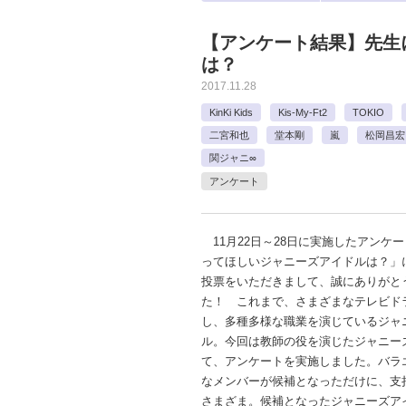
【アンケート結果】先生
は？
2017.11.28
KinKi Kids
Kis-My-Ft2
TOKIO
二宮和也
堂本剛
嵐
松岡昌宏
関ジャニ∞
アンケート
11月22日～28日に実施したアンケ
ってほしいジャニーズアイドルは？」
投票をいただきまして、誠にありがと
た！ これまで、さまざまなテレビド
し、多種多様な職業を演じているジャ
ル。今回は教師の役を演じたジャニー
て、アンケートを実施しました。バラ
なメンバーが候補となっただけに、支
さまざま。候補となったジャニーズア