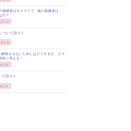
Pの後継者はキスマイで、嵐の後継者は
Pなの？
メント
について語ろう
メント
Pを解散させないためにはどうするか、スマ
懸命に考える！
メント
いて語ろう
メント