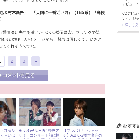
デビュー：1
也＆村木新吾） 『天国に一番近い男』（TBS系）『高校
CDデビュ
いう、ジ
票
詳しく見
愛情深い先生を演じたTOKIO松岡昌宏。フランクで親し
筋骨隆々の頼もしいイメージから、普段は優しくて、いざと
ってくれそうですね。
1
2
3
»
ル・加藤シ
Hey!Say!JUMPに歴史ア
【プレバト!! ウォッ
分くらいは
リ！ コンサート前に振
チ】A.B.C-Z橋本良亮の