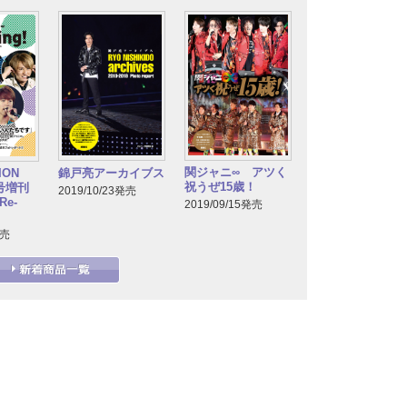
関ジャニ∞ アツく
TION
錦戸亮アーカイブス
祝うぜ15歳！
月号増刊
2019/10/23発売
e-
2019/09/15発売
発売