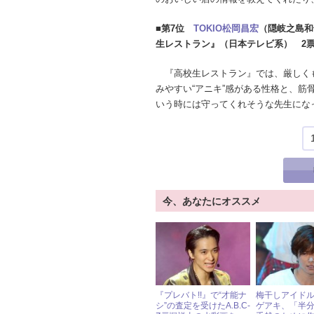
■第7位
TOKIO
松岡昌宏
（隠岐之島和
生レストラン』（日本テレビ系） 2
『高校生レストラン』では、厳しくも
みやすい“アニキ”感がある性格と、
いう時には守ってくれそうな先生にな
今、あなたにオススメ
『プレバト!!』で“才能ナ
梅干しアイド
シ”の査定を受けたA.B.C-
ゲアキ、「半