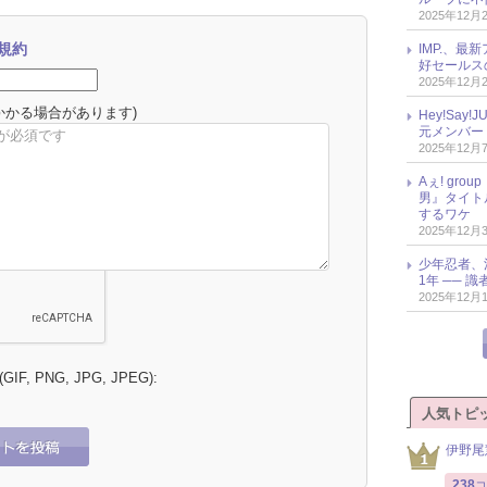
2025年12月
規約
IMP.、最
好セールス
2025年12月
かかる場合があります)
Hey!Sa
元メンバー
2025年12月
Aぇ! gr
男』タイト
するワケ
2025年12月
少年忍者、
1年 ── 
2025年12月
 (GIF, PNG, JPG, JPEG):
人気トピ
伊野尾
238
コ