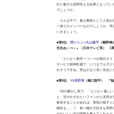
れた魅力も垣間見える結果となってい
でしょうか。
そんな中で、最も教師として人気が
一体どのメンバーなのでしょうか。早
いきましょう。
■第8位
関ジャニ∞
丸山隆平
（鵺野鳴
先生ぬ～べ～』（日本テレビ系） 1
「とにかく動作一つ一つが面白そう！
サービス精神旺盛で、いつまでも子ど
れそうですね。実はかなり良い先生に
■第8位
V6
長野博
（橋口順平） 『勉
V6の癒やし系で、「とにかく優しい
と、甘やかされたいファンから支持を
参加することがあれば、普段の様子と
能性も……？ 食べ物が大好きな長野
のおいしい店の情報を教えてくれたり