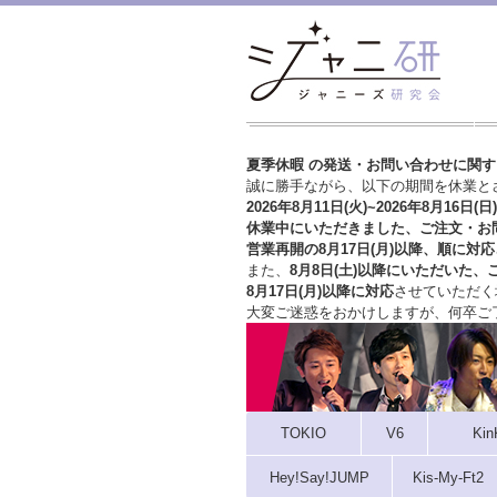
夏季休暇 の発送・お問い合わせに関
誠に勝手ながら、以下の期間を休業と
2026年8月11日(火)~2026年8月16日(日)
休業中にいただきました、ご注文・お
営業再開の8月17日(月)以降、順に対応
また、
8月8日(土)以降にいただいた、
8月17日(月)以降に対応
させていただく
大変ご迷惑をおかけしますが、
何卒ご
TOKIO
V6
Kin
Hey!Say!JUMP
Kis-My-Ft2