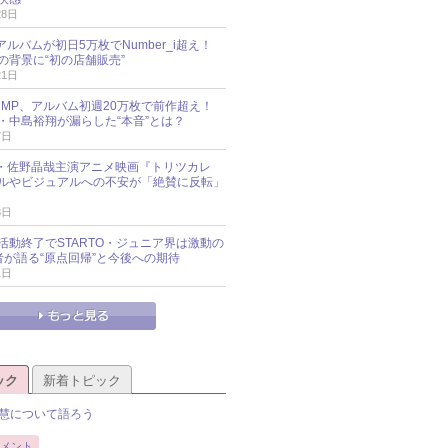
28日
新アルバムが初日5万枚でNumber_i超え！
の背景に“初の店舗販売”
21日
y!JUMP、アルバム初週20万枚で前作超え！
・中島裕翔が漏らした“本音”とは？
7日
oup・佐野晶哉主演アニメ映画『トリツカレ
ルやビジュアルへの不安が「絶賛に反転」
3日
活動終了でSTARTO・ジュニア界は激動の
識者が語る“原点回帰”と今後への期待
1日
ック
新着トピック
慧について語ろう
メント