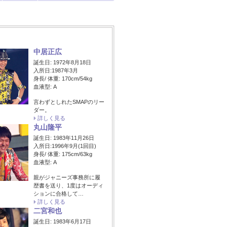
中居正広
誕生日: 1972年8月18日
入所日:1987年3月
身長/ 体重: 170cm/54kg
血液型: A
言わずとしれたSMAPのリー
ダー。
詳しく見る
丸山隆平
誕生日: 1983年11月26日
入所日:1996年9月(1回目)
身長/ 体重: 175cm/63kg
血液型: A
親がジャニーズ事務所に履
歴書を送り、1度はオーディ
ションに合格して…
詳しく見る
二宮和也
誕生日: 1983年6月17日