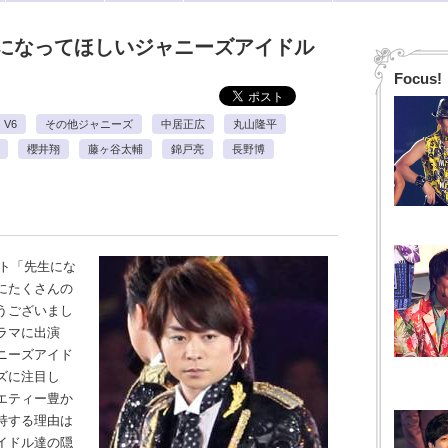
になってほしいジャニーズアイドル
Focus!
V6
その他ジャニーズ
中居正広
丸山隆平
櫻井翔
藤ヶ谷太輔
錦戸亮
長野博
ート「先生にな
にたくさんの
うございまし
ラマに出演
ニーズアイド
ズに注目し
エティー豊か
持する理由は
イドル達の隠