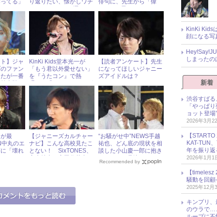
作ってる」
り返りたい、懐かしワチ
俳句に、先生から「偉
ャワチャフォト5選
い！」が飛ぶも……？
KinKi K
顔になる写
Hey!Sa
しまったの
ート】ジャ
KinKi Kids堂本光一が
【読者アンケート】先生
プのファン
「もう君以外愛せない」
になってほしいジャニー
なたが一番
を『うたコン』で熱
ズアイドルは？
新着
（前半戦）
唱！ 「このタイミング
で!?」とファンが驚くワ
ケ
渋谷すばる
「やっぱり
ョット登場
2026年3月2
【START
ろが最
【ジャニーズカルチャー
“お騒がせ中”NEWS手越
KAT-TU
UN中丸のエ
ナビ】こんな高校見たこ
祐也、どん底の現状を相
年を振り返
画に「壊れ
とない！ SixTONES、
談した小山慶一郎に抱き
2026年1月1
たい」とフ
高木雄也、宮田俊哉出
しめられて号泣！
Recommended by
演 ドラマ『私立バカレ
【timel
ア高校』
騒動を回顧
2025年12月
キンプリ、
のウラで…
ループに不