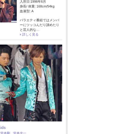
入所日:1996年6月
身長/ 体重: 168cm/54kg
血液型: A
バラエティ番組ではメンバ
ーにツッコんだり諌めたり
と芸人的な…
詳しく見る
Kids
：
堂本剛
堂本光一