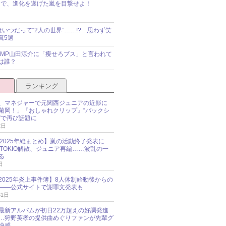
で、進化を遂げた嵐を目撃せよ！
idsはいつだって“2人の世界”……!? 思わず笑
真5選
y!JUMP山田涼介に「痩せろブス」と言われて
は誰？
ランキング
、マネジャーで元関西ジュニアの近影に
菊岡！」『おしゃれクリップ』“バックシ
”で再び話題に
2日
O 2025年総まとめ】嵐の活動終了発表に
N、TOKIO解散、ジュニア再編……波乱の一
る
日
esz 2025年炎上事件簿】8人体制始動後からの
――公式サイトで謝罪文発表も
31日
最新アルバムが初日22万超えの好調発進
…狩野英孝の提供曲めぐりファンが先輩グ
快感