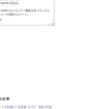
997年7月21日
ー以前からレギュラー番組を持っていたと
ャニーズ屈指のエリート。
る
“ドヤ顔嵐”に“女装嵐”まで!? 6枚の写真