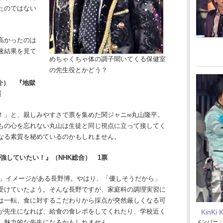
たのではない
高かったのは
速結果を見て
めちゃくちゃ体の調子聞いてくる保健室
の先生役とかどう？
介） 『地獄
票
」と、親しみやすさで票を集めた関ジャニ∞丸山隆平。
もの心を忘れない丸山は生徒と同じ視点に立って接してく
なる素質を秘めているのかもしれません。
強していたい！』（NHK総合） 1票
」イメージがある長野博。やはり、「優しそうだから」
受けていたよう。そんな長野ですが、家庭科の調理実習に
は一転、食に対するこだわりから採点が突然厳しくなる可
が先生になれば、給食の食レポをしてくれたり、学校近く
KinKi 
メンバー
、魅力的な先生になるかもしれません。