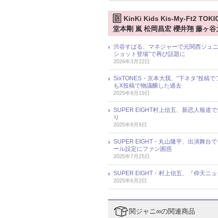
KinKi Kids Kis-My-Ft
堂本剛 嵐 松岡昌宏 櫻井翔 藤ヶ谷
渋谷すばる、マネジャーで元関西ジュニ
ショット登場”で再び話題に
2026年3月22日
SixTONES・京本大我、“下ネタ”投稿で
もX投稿で物議醸した過去
2025年8月19日
SUPER EIGHT村上信五、新恋人
り
2025年8月9日
SUPER EIGHT・丸山隆平、出演
ール設定にファン困惑
2025年7月25日
SUPER EIGHT・村上信五、『仰天
2025年6月2日
関ジャニ∞の関連商品