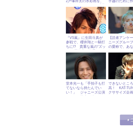
Z戸塚祥太の水彩画を、
手越のために
人気アーティストが「私
的には有望！」と大絶
賛！
『VS嵐』に生田斗真が
【読者アンケ
参戦で、櫻井翔と一騎打
ニーズグルー
ちに!? 貴重な嵐の“ズッ
の愛称で、あ
コケ”団体芸も披露！
好きなのは？
堂本光一も「手拍子も打
できないとこ
てないなら持たんでい
高！ KAT-T
い！」 ジャニーズ公演
クササイズ企
でうちわ禁止が続く
たおもちゃみ
ァン大爆笑