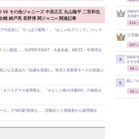
SMA
2 TOKIO V6 その他ジャニーズ 中居正広 丸山隆平 二宮和也
JUM
太輔 錦戸亮 長野博 関ジャニ∞ 関連記事
214
コ
アの近影に「やっぱり菊岡！」『おしゃれクリップ』“バック
三宅健
107
コ
ファン困惑……SUPER EIGHT・大倉忠義、WEST.・中間淳太
SMA
オタが
94
コ
報道で気になる過去の「結婚を前提に」発言と実業家モードの加速ぶ
嵐につ
舞台で「オペラグラス使用禁止」「オレンジ色の洋服NG」の独自ル
93
コ
ニュース』で“MC癖”発揮も……言動めぐり視聴者から疑問噴出