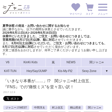
マイページ
ストア
メニュー
夏季休暇 の発送・お問い合わせに関するお知らせ
誠に勝手ながら、以下の期間を休業とさせていただきます。
2026年8月11日(火)~2026年8月16日(日)
休業中にいただきました、ご注文・お問い合わせにつきましては、
営業再開の8月17日(月)以降、順に対応
させていただきます。
また、
8月8日(土)以降にいただいた、ご注文・
お問い合わせにつきましても、
8月17日(月)以降に対応
させていただく場合がございます。
大変ご迷惑をおかけしますが、
何卒ご了承くださいますようお願い申し上げま
す。
V6
KinKi Kids
嵐
NEWS
関ジャニ∞
KAT-TUN
Hey!Say!JUMP
Kis-My-Ft2
Sexy Zone
▼
「いきなり本番が……」!? 関ジャニ∞村上信五、
『FNS』での“痛恨ミス”を堂々言い訳！
2017.12.9
ジャニーズWEST
中間淳太
村上信五
桐山照史
関ジャニ∞