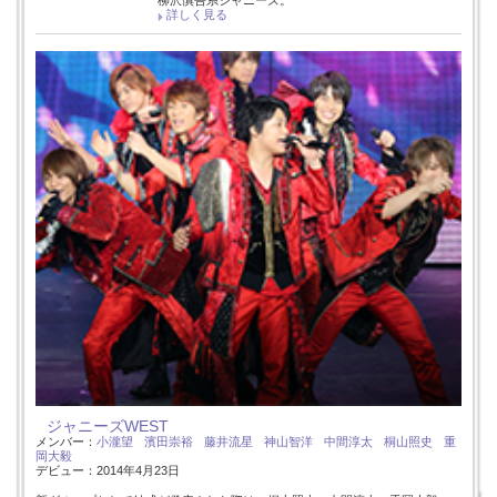
詳しく見る
ジャニーズWEST
メンバー：
小瀧望
濱田崇裕
藤井流星
神山智洋
中間淳太
桐山照史
重
岡大毅
デビュー：2014年4月23日