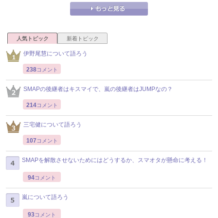
人気トピック
新着トピック
伊野尾慧について語ろう
238
コメント
SMAPの後継者はキスマイで、嵐の後継者はJUMPなの？
214
コメント
三宅健について語ろう
107
コメント
SMAPを解散させないためにはどうするか、スマオタが懸命に考える！
94
コメント
嵐について語ろう
93
コメント