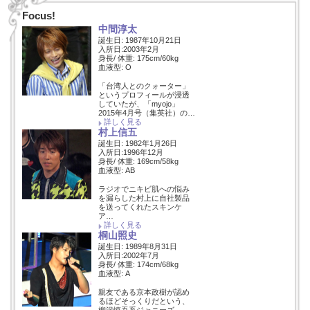
Focus!
中間淳太
誕生日: 1987年10月21日
入所日:2003年2月
身長/ 体重: 175cm/60kg
血液型: O
「台湾人とのクォーター」
というプロフィールが浸透
していたが、「myojo」
2015年4月号（集英社）の…
詳しく見る
村上信五
誕生日: 1982年1月26日
入所日:1996年12月
身長/ 体重: 169cm/58kg
血液型: AB
ラジオでニキビ肌への悩み
を漏らした村上に自社製品
を送ってくれたスキンケ
ア…
詳しく見る
桐山照史
誕生日: 1989年8月31日
入所日:2002年7月
身長/ 体重: 174cm/68kg
血液型: A
親友である京本政樹が認め
るほどそっくりだという、
柳沢慎吾系ジャニーズ。