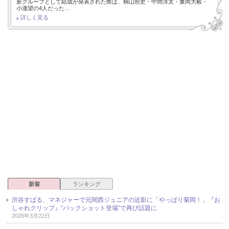
新グループとして結成が発表された際は、桐山照史・中間淳太・重岡大毅・
小瀧望の4人だった…
詳しく見る
新着
ランキング
渋谷すばる、マネジャーで元関西ジュニアの近影に「やっぱり菊岡！」『お
しゃれクリップ』“バックショット登場”で再び話題に
2026年3月22日