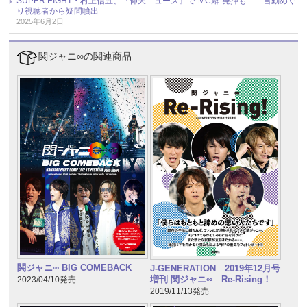
SUPER EIGHT・村上信五、『仰天ニュース』で“MC癖”発揮も……言動めぐ
り視聴者から疑問噴出
2025年6月2日
関ジャニ∞の関連商品
関ジャニ∞ BIG COMEBACK
J-GENERATION 2019年12月号
増刊 関ジャニ∞ Re-Rising！
2023/04/10発売
2019/11/13発売