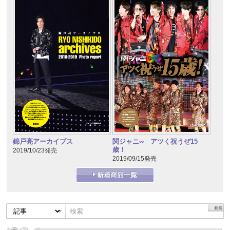
錦戸亮アーカイブス
関ジャニ∞ アツく祝うぜ15
歳！
2019/10/23発売
2019/09/15発売