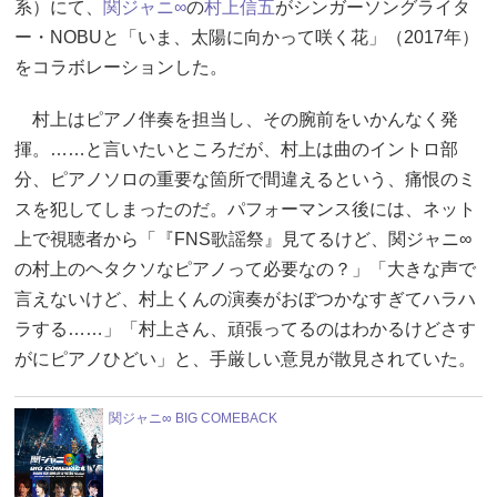
系）にて、
関ジャニ∞
の
村上信五
がシンガーソングライタ
ー・NOBUと「いま、太陽に向かって咲く花」（2017年）
をコラボレーションした。
村上はピアノ伴奏を担当し、その腕前をいかんなく発
揮。……と言いたいところだが、村上は曲のイントロ部
分、ピアノソロの重要な箇所で間違えるという、痛恨のミ
スを犯してしまったのだ。パフォーマンス後には、ネット
上で視聴者から「『FNS歌謡祭』見てるけど、関ジャニ∞
の村上のヘタクソなピアノって必要なの？」「大きな声で
言えないけど、村上くんの演奏がおぼつかなすぎてハラハ
ラする……」「村上さん、頑張ってるのはわかるけどさす
がにピアノひどい」と、手厳しい意見が散見されていた。
関ジャニ∞ BIG COMEBACK