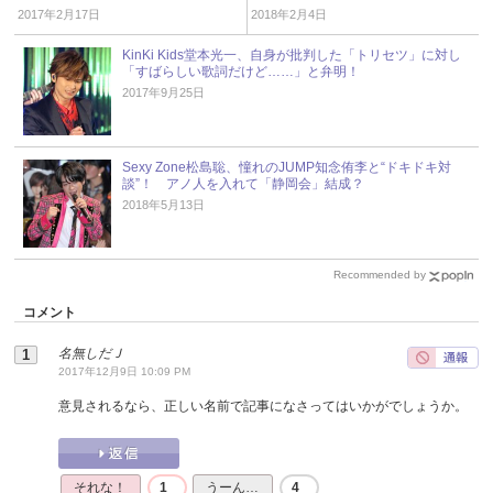
2017年2月17日
2018年2月4日
KinKi Kids堂本光一、自身が批判した「トリセツ」に対し
「すばらしい歌詞だけど……」と弁明！
2017年9月25日
Sexy Zone松島聡、憧れのJUMP知念侑李と“ドキドキ対
談”！ アノ人を入れて「静岡会」結成？
2018年5月13日
Recommended by
コメント
名無しだＪ
2017年12月9日 10:09 PM
意見されるなら、正しい名前で記事になさってはいかがでしょうか。
それな！
1
うーん…
4