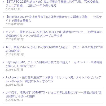
【STARTO 2025年総まとめ】嵐の活動終了発表にKAT-TUN、TOKIO解散、
ジュニア再編……波乱の一年を振り返る
2026年1月1日
【timelesz 2025年炎上事件簿】8人体制始動後からの騒動を回顧――公式サ
イトで謝罪文発表も
2025年12月31日
キンプリ、最新アルバムが初日22万超えの好調発進のウラで……狩野英孝の
提供曲めぐりファンが先輩グループに不快感
2025年12月28日
IMP.、最新アルバムが初日5万枚でNumber_i超え！ 好セールスの背景に“初
の店舗販売”
2025年12月21日
Hey!Say!JUMP、アルバム初週20万枚で前作超え！ 元メンバー・中島裕翔
が漏らした“本音”とは？
2025年12月7日
Aぇ! group・佐野晶哉主演アニメ映画『トリツカレ男』タイトルやビジュア
ルへの不安が「絶賛に反転」するワケ
2025年12月3日
少年忍者、活動終了でSTARTO・ジュニア界は激動の1年 ── 識者が語る“原
点回帰”と今後への期待
2025年12月1日