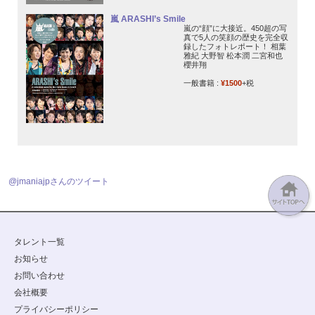
嵐 ARASHI’s Smile
嵐の“顔”に大接近。450超の写
真で5人の笑顔の歴史を完全収
録したフォトレポート！ 相葉
雅紀 大野智 松本潤 二宮和也
櫻井翔
一般書籍 :
¥1500
+税
@jmaniajpさんのツイート
タレント一覧
お知らせ
お問い合わせ
会社概要
プライバシーポリシー