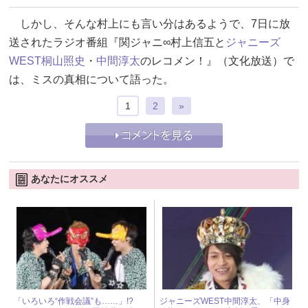
しかし、そんな村上にも言い分はあるようで、7日に放
送されたラジオ番組『関ジャニ∞村上信五と
ジャニーズ
WEST
桐山照史
・
中間淳太
のレコメン！』（文化放送）で
は、ミスの真相について語った。
1
2
»
あなたにオススメ
「いろいろ“作戦会議”も……」!?
ジャニーズWEST中間淳太、「中身