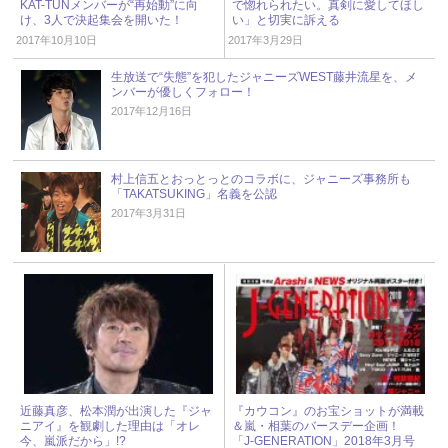
KAT-TUNメンバーが“再始動”に向
で惚れられたい。真剣に愛してほし
け、3人で決起集会を開いた！
い」と切実に訴える
2017年10月10日
2017年3月29日
生放送で“失態”を犯したジャニーズWEST藤井流星を、メ
ンバーが優しくフォロー！
2017年12月16日
村上信五とおっとっとのコラボに、ジャニーズ事務所も
「TAKATSUKING」名義を公認
2017年3月31日
近藤真彦、松本潤が出演した『ジャ
『カウコン』のお宝ショットが満載
ニアイ』を観劇した理由は「オレ
＆嵐・相葉のバースデー企画！
今、嵐派だから」!?
「J-GENERATION」2018年3月号