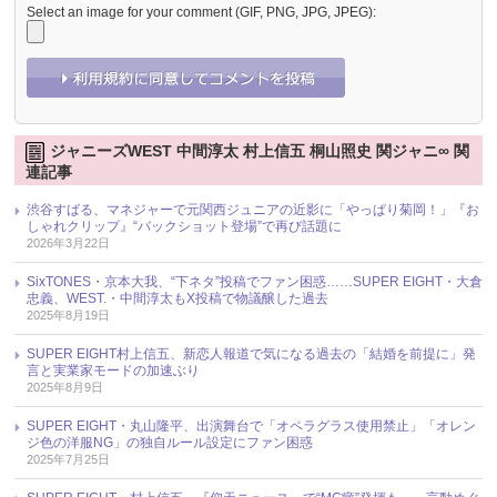
Select an image for your comment (GIF, PNG, JPG, JPEG):
ジャニーズWEST 中間淳太 村上信五 桐山照史 関ジャニ∞ 関
連記事
渋谷すばる、マネジャーで元関西ジュニアの近影に「やっぱり菊岡！」『お
しゃれクリップ』“バックショット登場”で再び話題に
2026年3月22日
SixTONES・京本大我、“下ネタ”投稿でファン困惑……SUPER EIGHT・大倉
忠義、WEST.・中間淳太もX投稿で物議醸した過去
2025年8月19日
SUPER EIGHT村上信五、新恋人報道で気になる過去の「結婚を前提に」発
言と実業家モードの加速ぶり
2025年8月9日
SUPER EIGHT・丸山隆平、出演舞台で「オペラグラス使用禁止」「オレン
ジ色の洋服NG」の独自ルール設定にファン困惑
2025年7月25日