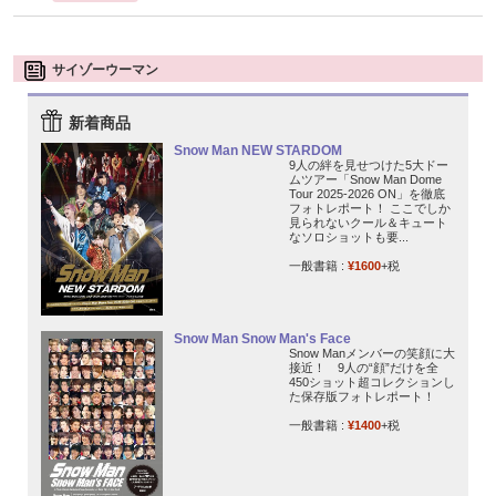
サイゾーウーマン
新着商品
Snow Man NEW STARDOM
9人の絆を見せつけた5大ドー
ムツアー「Snow Man Dome
Tour 2025-2026 ON」を徹底
フォトレポート！ ここでしか
見られないクール＆キュート
なソロショットも要...
一般書籍 :
¥1600
+税
Snow Man Snow Man's Face
Snow Manメンバーの笑顔に大
接近！ 9人の“顔”だけを全
450ショット超コレクションし
た保存版フォトレポート！
一般書籍 :
¥1400
+税