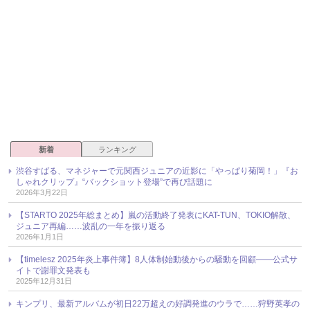
新着
ランキング
渋谷すばる、マネジャーで元関西ジュニアの近影に「やっぱり菊岡！」『お
しゃれクリップ』“バックショット登場”で再び話題に
2026年3月22日
【STARTO 2025年総まとめ】嵐の活動終了発表にKAT-TUN、TOKIO解散、
ジュニア再編……波乱の一年を振り返る
2026年1月1日
【timelesz 2025年炎上事件簿】8人体制始動後からの騒動を回顧――公式サ
イトで謝罪文発表も
2025年12月31日
キンプリ、最新アルバムが初日22万超えの好調発進のウラで……狩野英孝の