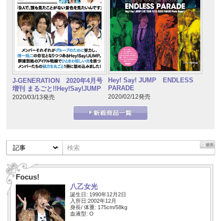
Hey! Say! JUMP ENDLESS
J-GENERATION 2020年4月号
PARADE
増刊 まるごと!!Hey!Say!JUMP
2020/02/12発売
2020/03/13発売
Focus!
八乙女光
誕生日: 1990年12月2日
入所日:2002年12月
身長/ 体重: 175cm/58kg
血液型: O