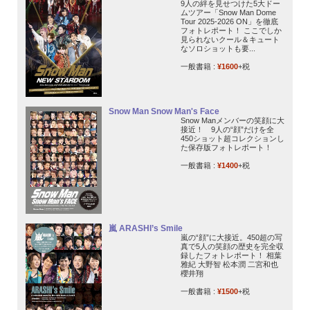
9人の絆を見せつけた5大ドー
ムツアー「Snow Man Dome
Tour 2025-2026 ON」を徹底
フォトレポート！ ここでしか
見られないクール＆キュート
なソロショットも要...
一般書籍 :
¥1600
+税
Snow Man Snow Man's Face
Snow Manメンバーの笑顔に大
接近！ 9人の“顔”だけを全
450ショット超コレクションし
た保存版フォトレポート！
一般書籍 :
¥1400
+税
嵐 ARASHI’s Smile
嵐の“顔”に大接近。450超の写
真で5人の笑顔の歴史を完全収
録したフォトレポート！ 相葉
雅紀 大野智 松本潤 二宮和也
櫻井翔
一般書籍 :
¥1500
+税