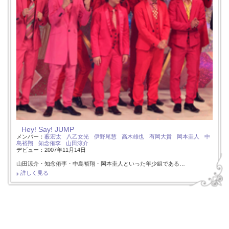
Hey! Say! JUMP
メンバー：
薮宏太
八乙女光
伊野尾慧
高木雄也
有岡大貴
岡本圭人
中
島裕翔
知念侑李
山田涼介
デビュー：2007年11月14日
山田涼介・知念侑李・中島裕翔・岡本圭人といった年少組である…
詳しく見る