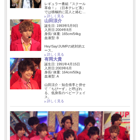
レギュラー番組『スクール
革命！』（日本テレビ系）
では積極的に芸人と絡む…
詳しく見る
山田涼介
誕生日: 1993年5月9日
入所日:2004年8月
身長/ 体重: 165cm/54kg
血液型: B
Hey!Say!JUMPの絶対的エ
ース。
詳しく見る
有岡大貴
誕生日: 1991年4月15日
入所日:2003年6月
身長/ 体重: 164cm/50kg
血液型: A
山田涼介・知念侑李と併せ
て「ちびーず」と呼ばれ
る、低身長のベビーフェイ
ス。
詳しく見る