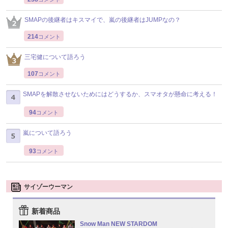
SMAPの後継者はキスマイで、嵐の後継者はJUMPなの？
214
コメント
三宅健について語ろう
107
コメント
SMAPを解散させないためにはどうするか、スマオタが懸命に考える！
94
コメント
嵐について語ろう
93
コメント
サイゾーウーマン
新着商品
Snow Man NEW STARDOM