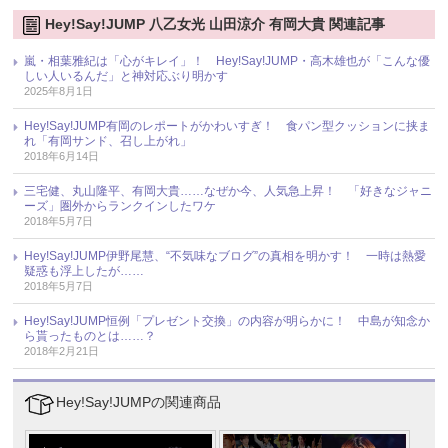
Hey!Say!JUMP 八乙女光 山田涼介 有岡大貴 関連記事
嵐・相葉雅紀は「心がキレイ」！ Hey!Say!JUMP・高木雄也が「こんな優
しい人いるんだ」と神対応ぶり明かす
2025年8月1日
Hey!Say!JUMP有岡のレポートがかわいすぎ！ 食パン型クッションに挟ま
れ「有岡サンド、召し上がれ」
2018年6月14日
三宅健、丸山隆平、有岡大貴……なぜか今、人気急上昇！ 「好きなジャニ
ーズ」圏外からランクインしたワケ
2018年5月7日
Hey!Say!JUMP伊野尾慧、“不気味なブログ”の真相を明かす！ 一時は熱愛
疑惑も浮上したが……
2018年5月7日
Hey!Say!JUMP恒例「プレゼント交換」の内容が明らかに！ 中島が知念か
ら貰ったものとは……？
2018年2月21日
Hey!Say!JUMPの関連商品