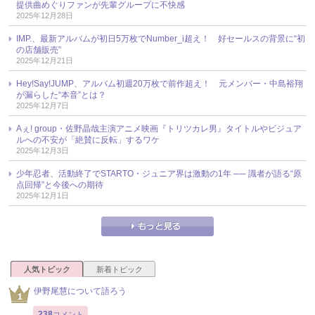
提供曲めぐりファンが先輩グループに不快感
2025年12月28日
IMP.、最新アルバムが初日5万枚でNumber_i超え！ 好セールスの背景に“初
の店舗販売”
2025年12月21日
Hey!Say!JUMP、アルバム初週20万枚で前作超え！ 元メンバー・中島裕翔
が漏らした“本音”とは？
2025年12月7日
Aぇ! group・佐野晶哉主演アニメ映画『トリツカレ男』タイトルやビジュア
ルへの不安が「絶賛に反転」するワケ
2025年12月3日
少年忍者、活動終了でSTARTO・ジュニア界は激動の1年 ── 識者が語る“原
点回帰”と今後への期待
2025年12月1日
人気トピック
新着トピック
伊野尾慧について語ろう
238
コメント