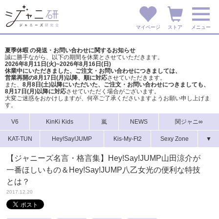
マイページ
ストア
メニュー
夏季休暇 の発送・お問い合わせに関するお知らせ
誠に勝手ながら、以下の期間を休業とさせていただきます。
2026年8月11日(火)~2026年8月16日(日)
休業中にいただきました、ご注文・お問い合わせにつきましては、
営業再開の8月17日(月)以降、順に対応
させていただきます。
また、
8月8日(土)以降にいただいた、ご注文・
お問い合わせにつきましても、
8月17日(月)以降に対応
させていただく場合がございます。
大変ご迷惑をおかけしますが、
何卒ご了承くださいますようお願い申し上げま
す。
V6
KinKi Kids
嵐
NEWS
関ジャニ∞
KAT-TUN
Hey!Say!JUMP
Kis-My-Ft2
Sexy Zone
▼
【ジャニーズ名言・格言集】Hey!Say!JUMP山田涼介が
一番ほしいもの＆Hey!Say!JUMP八乙女光の便利な特技
とは？
2017.12.20