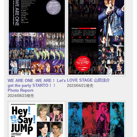
LOVE STAGE 山田涼介
WE ARE ONE -WE ARE！ Let's
get the party STARTO！！
2023/04/21発売
Photo Report-
2024/08/23発売