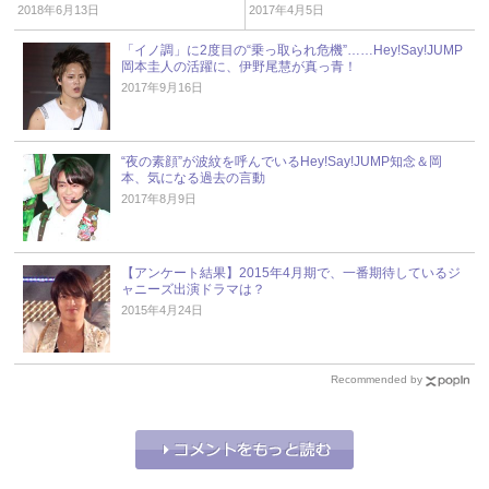
2018年6月13日
2017年4月5日
「イノ調」に2度目の“乗っ取られ危機”……Hey!Say!JUMP
岡本圭人の活躍に、伊野尾慧が真っ青！
2017年9月16日
“夜の素顔”が波紋を呼んでいるHey!Say!JUMP知念＆岡
本、気になる過去の言動
2017年8月9日
【アンケート結果】2015年4月期で、一番期待しているジ
ャニーズ出演ドラマは？
2015年4月24日
Recommended by