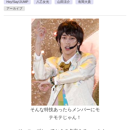
Hey!Say!JUMP
八乙女光
山田涼介
有岡大貴
アーカイブ
そんな特技あったらメンバーにモ
テモテじゃん！