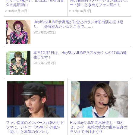
ーサーが明かす、山田涼介＆増田貴
慧の個性的リノベーション施設レポ
久の起用理由
ート姿にときめくファン続出！
2015年8月26日
2017年10月7日
Hey!Say!JUMP伊野尾が知念とのラジオ初出演を振り返
り、「会議室みたいなところで……」
2017年2月22日
本日12月2日は、Hey!Say!JUMP八乙女光くんの27歳の誕
生日です！
2017年12月2日
ファン提案のメンバー入れ替わりド
Hey!Say!JUMP高木雄也も「匂わ
ラマに、ジャニーズWEST小瀧が
せ」か!? 疑惑の彼女の曲を自身の
「弱い」と本気のダメ出し
ラジオで掛けまくり