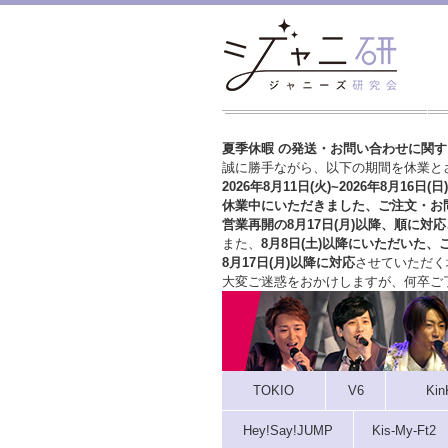
夏季休暇 の発送・お問い合わせに関
誠に勝手ながら、以下の期間を休業と
2026年8月11日(火)~2026年8月16日(日)
休業中にいただきました、ご注文・お
営業再開の8月17日(月)以降、順に対応
また、
8月8日(土)以降にいただいた、
8月17日(月)以降に対応
させていただく
大変ご迷惑をおかけしますが、
何卒ご
TOKIO
V6
Kin
Hey!Say!JUMP
Kis-My-Ft2