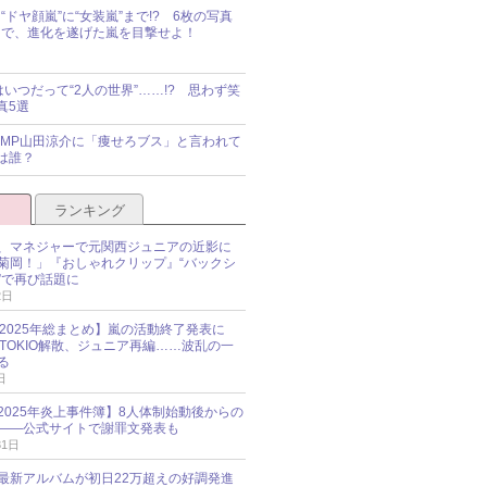
“ドヤ顔嵐”に“女装嵐”まで!? 6枚の写真
で、進化を遂げた嵐を目撃せよ！
idsはいつだって“2人の世界”……!? 思わず笑
真5選
y!JUMP山田涼介に「痩せろブス」と言われて
は誰？
ランキング
、マネジャーで元関西ジュニアの近影に
菊岡！」『おしゃれクリップ』“バックシ
”で再び話題に
2日
O 2025年総まとめ】嵐の活動終了発表に
N、TOKIO解散、ジュニア再編……波乱の一
る
日
esz 2025年炎上事件簿】8人体制始動後からの
――公式サイトで謝罪文発表も
31日
最新アルバムが初日22万超えの好調発進