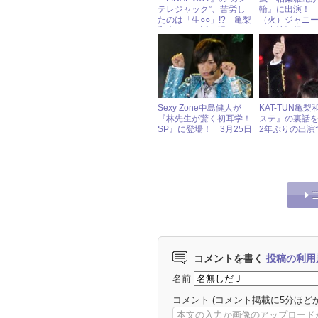
テレジャック”、苦労し
輪』に出演！ 
たのは「生○○」!? 亀梨
（火）ジャニ
和也がウラ話を明かす！
ル出演情報
Sexy Zone中島健人が
KAT-TUN亀
『林先生が驚く初耳学！
ステ』の裏話
SP』に登場！ 3月25日
2年ぶりの出演
（日）ジャニーズアイド
しかった」と
ル出演情報
コメントを書く
投稿の利用
名前
コメント
(コメント掲載に5分ほど