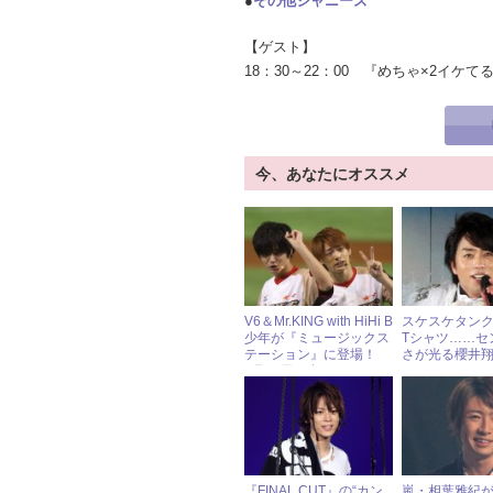
●
その他ジャニーズ
【ゲスト】
18：30～22：00 『めちゃ×2イケ
今、あなたにオススメ
V6＆Mr.KING with HiHi B
スケスケタン
少年が『ミュージックス
Tシャツ……セ
テーション』に登場！
さが光る櫻井
8月25日（金）ジャニー
ズアイドル出演情報
『FINAL CUT』の“カン
嵐・相葉雅紀が