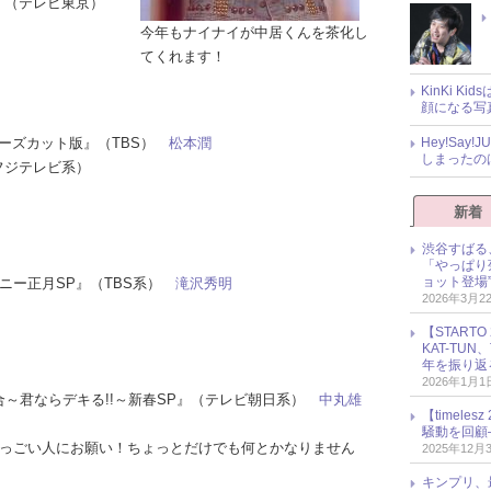
SP』（テレビ東京）
今年もナイナイが中居くんを茶化し
てくれます！
KinKi K
顔になる写
レクターズカット版』（TBS）
松本潤
Hey!Sa
しまったの
（フジテレビ系）
新着
渋谷すばる
「やっぱり
ョット登場
ャーニー正月SP』（TBS系）
滝沢秀明
2026年3月2
【START
KAT-TU
年を振り返
2026年1月1
集合～君ならデキる!!～新春SP』（テレビ朝日系）
中丸雄
【timel
騒動を回顧
パーすっごい人にお願い！ちょっとだけでも何とかなりません
2025年12月
キンプリ、