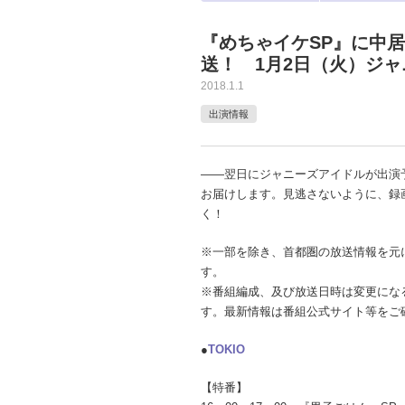
『めちゃイケSP』に中
送！ 1月2日（火）ジ
2018.1.1
出演情報
――翌日にジャニーズアイドルが出演
お届けします。見逃さないように、録
く！
※一部を除き、首都圏の放送情報を元
す。
※番組編成、及び放送日時は変更にな
す。最新情報は番組公式サイト等をご
●
TOKIO
【特番】