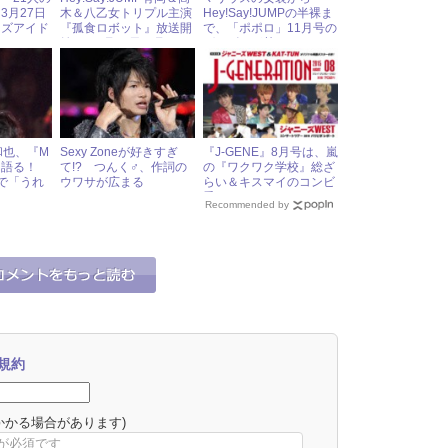
3月27日
木＆八乙女トリプル主演
Hey!Say!JUMPの半裸ま
ーズアイド
『孤食ロボット』放送開
で、「ポポロ」11月号の
始！ 6月19日（月）ジ
グラビアが熱い！
ャニーズアイドル出演情
報
梨和也、『M
Sexy Zoneが好きすぎ
『J-GENE』8月号は、嵐
を語る！
て!? つんく♂、作詞の
の『ワクワク学校』総ざ
で「うれ
ウワサが広まる
らい＆キスマイのコンビ
しみじみ
愛ショット！
Recommended by
規約
かかる場合があります)