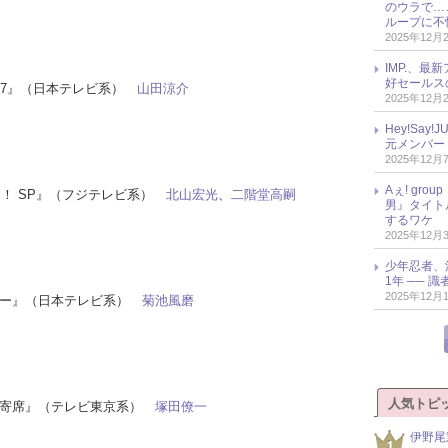
のウラで…
ループに不
2025年12月
IMP.、最
好セールス
り007』（日本テレビ系）
山田涼介
2025年12月
Hey!Sa
元メンバー
2025年12月
Aぇ! gr
てる！ SP』（フジテレビ系）
北山宏光
、
二階堂高嗣
男』タイト
するワケ
2025年12月
少年忍者、
1年 ── 
2025年12月
ショー』（日本テレビ系）
菊池風磨
人気トピ
い名人寄席』（テレビ東京系）
塚田僚一
伊野尾