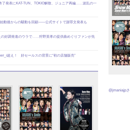
動終了発表にKAT-TUN、TOKIO解散、ジュニア再編……波乱の一
】8人体制始動後からの騒動を回顧――公式サイトで謝罪文発表も
えの好調発進のウラで……狩野英孝の提供曲めぐりファンが先
ber_i超え！ 好セールスの背景に“初の店舗販売”
@jmania