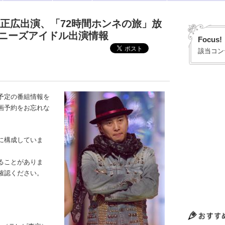
居正広出演、「72時間ホンネの旅」放
ャニーズアイドル出演情報
Focus!
該当コン
予定の番組情報を
画予約をお忘れな
に構成していま
ることがありま
確認ください。