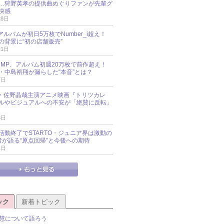
…狩野英孝の提供曲めぐりファンが先輩グ
快感
28日
新アルバムが初日5万枚でNumber_i超え！
の背景に“初の店舗販売”
21日
y!JUMP、アルバム初週20万枚で前作超え！
・中島裕翔が漏らした“本音”とは？
7日
oup・佐野晶哉主演アニメ映画『トリツカレ
ルやビジュアルへの不安が「絶賛に反転」
3日
活動終了でSTARTO・ジュニア界は激動の
識者が語る“原点回帰”と今後への期待
1日
ック
新着トピック
慧について語ろう