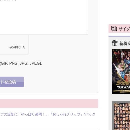
サイゾ
新着
 (GIF, PNG, JPG, JPEG):
アの近影に「やっぱり菊岡！」『おしゃれクリップ』“バック