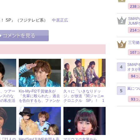
238
コ
SMA
てる！ SP』（フジテレビ系）
中居正広
JUM
214
コ
三宅健
107
コ
SMA
オタが
94
コ
嵐につ
ク、ツアー
Kis-My-Ft2千賀健永が
久々に「いきなりドッ
ンスのな
「先輩に殴られた」過去
ジ」が放送『関ジャニ∞
93
コ
翔の私生活
を告白するも、ファンか
クロニクル SP』！ 1
らは賛否両論！
月3日（水）ジャニーズ
アイドル出演情報
『21人の
Hey!Say!JUMP有岡＆高
マリウスの女装から