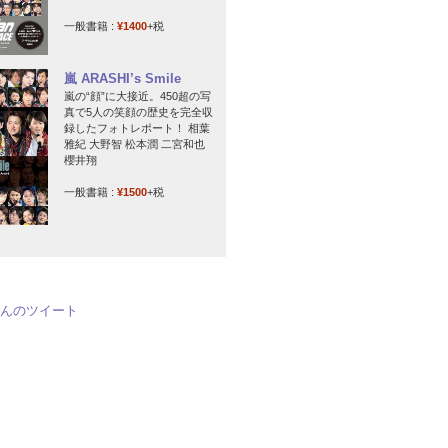
一般書籍 :
¥1400
+税
嵐 ARASHI’s Smile
嵐の“顔”に大接近。450超の写
真で5人の笑顔の歴史を完全収
録したフォトレポート！ 相葉
雅紀 大野智 松本潤 二宮和也
櫻井翔
一般書籍 :
¥1500
+税
jpさんのツイート