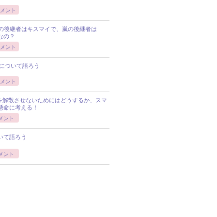
メント
Pの後継者はキスマイで、嵐の後継者は
Pなの？
メント
について語ろう
メント
Pを解散させないためにはどうするか、スマ
懸命に考える！
メント
いて語ろう
メント