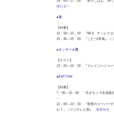
16：00～17：00 『男子ごはん 
国分太一
●
嵐
【特番】
10：00～15：30 『99.9 ディ
25：40～25：50 『こたつDE嵐』
●
タッキー＆翼
【ゲスト】
23：25～25：30 『クレイジージ
●
KAT-TUN
【特番】
7：00～10：00 『天才キッズ全員
一
22：00～23：30 『世界のスー
か？』（フジテレビ系）
亀梨和也