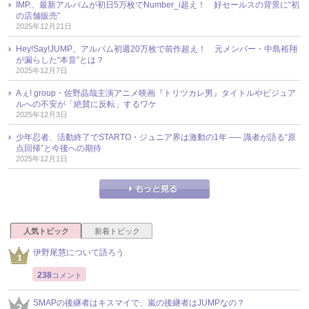
IMP.、最新アルバムが初日5万枚でNumber_i超え！ 好セールスの背景に“初
の店舗販売”
2025年12月21日
Hey!Say!JUMP、アルバム初週20万枚で前作超え！ 元メンバー・中島裕翔
が漏らした“本音”とは？
2025年12月7日
Aぇ! group・佐野晶哉主演アニメ映画『トリツカレ男』タイトルやビジュア
ルへの不安が「絶賛に反転」するワケ
2025年12月3日
少年忍者、活動終了でSTARTO・ジュニア界は激動の1年 ── 識者が語る“原
点回帰”と今後への期待
2025年12月1日
人気トピック
新着トピック
伊野尾慧について語ろう
238
コメント
SMAPの後継者はキスマイで、嵐の後継者はJUMPなの？