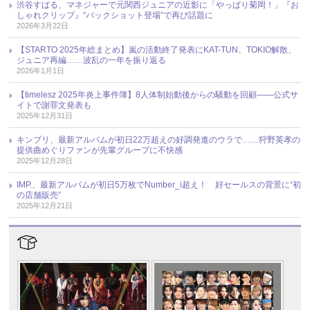
渋谷すばる、マネジャーで元関西ジュニアの近影に「やっぱり菊岡！」『お
しゃれクリップ』“バックショット登場”で再び話題に
2026年3月22日
【STARTO 2025年総まとめ】嵐の活動終了発表にKAT-TUN、TOKIO解散、
ジュニア再編……波乱の一年を振り返る
2026年1月1日
【timelesz 2025年炎上事件簿】8人体制始動後からの騒動を回顧――公式サ
イトで謝罪文発表も
2025年12月31日
キンプリ、最新アルバムが初日22万超えの好調発進のウラで……狩野英孝の
提供曲めぐりファンが先輩グループに不快感
2025年12月28日
IMP.、最新アルバムが初日5万枚でNumber_i超え！ 好セールスの背景に“初
の店舗販売”
2025年12月21日