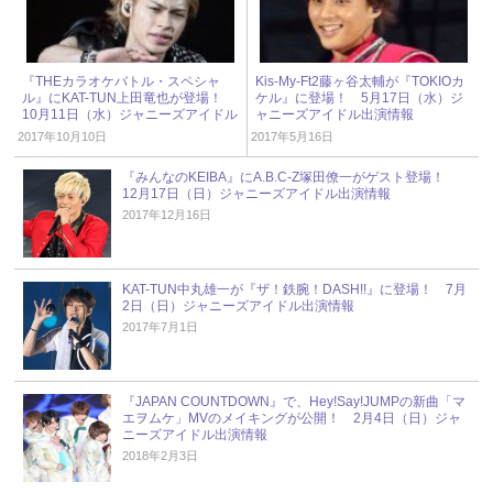
『THEカラオケバトル・スペシャ
Kis-My-Ft2藤ヶ谷太輔が『TOKIOカ
ル』にKAT-TUN上田竜也が登場！
ケル』に登場！ 5月17日（水）ジ
10月11日（水）ジャニーズアイドル
ャニーズアイドル出演情報
出演情報
2017年10月10日
2017年5月16日
『みんなのKEIBA』にA.B.C-Z塚田僚一がゲスト登場！
12月17日（日）ジャニーズアイドル出演情報
2017年12月16日
KAT-TUN中丸雄一が『ザ！鉄腕！DASH!!』に登場！ 7月
2日（日）ジャニーズアイドル出演情報
2017年7月1日
『JAPAN COUNTDOWN』で、Hey!Say!JUMPの新曲「マ
エヲムケ」MVのメイキングが公開！ 2月4日（日）ジャ
ニーズアイドル出演情報
2018年2月3日