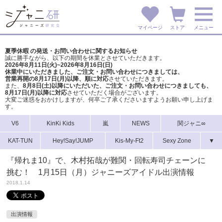
マイページ
ストア
メニュー
夏季休暇 の発送・お問い合わせに関するお知らせ
誠に勝手ながら、以下の期間を休業とさせていただきます。
2026年8月11日(火)~2026年8月16日(日)
休業中にいただきました、ご注文・お問い合わせにつきましては、
営業再開の8月17日(月)以降、順に対応
させていただきます。
また、
8月8日(土)以降にいただいた、ご注文・
お問い合わせにつきましても、
8月17日(月)以降に対応
させていただく場合がございます。
大変ご迷惑をおかけしますが、
何卒ご了承くださいますようお願い申し上げま
す。
V6
KinKi Kids
嵐
NEWS
関ジャニ∞
KAT-TUN
Hey!Say!JUMP
Kis-My-Ft2
Sexy Zone
▼
『帰れま10』で、木村拓哉が難関・回転寿司チェーンに
挑む！ 1月15日（月）ジャニーズアイドル出演情報
2018.1.14
出演情報