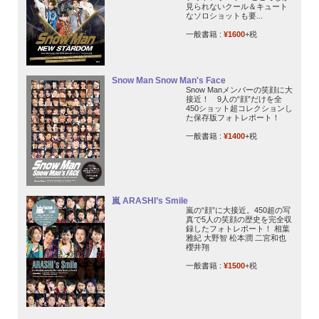
見られないクール＆キュート
なソロショットも要...
一般書籍 :
¥1600
+税
Snow Man Snow Man's Face
Snow Manメンバーの笑顔に大
接近！ 9人の“顔”だけを全
450ショット超コレクションし
た保存版フォトレポート！
一般書籍 :
¥1400
+税
嵐 ARASHI’s Smile
嵐の“顔”に大接近。450超の写
真で5人の笑顔の歴史を完全収
録したフォトレポート！ 相葉
雅紀 大野智 松本潤 二宮和也
櫻井翔
一般書籍 :
¥1500
+税