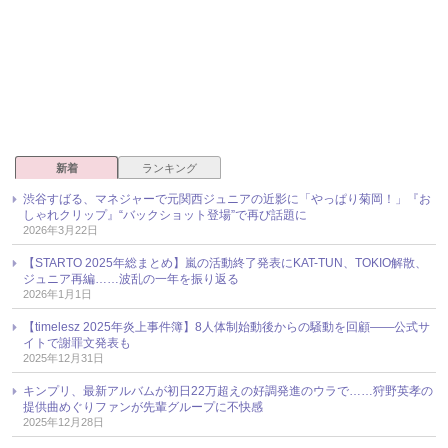
新着
ランキング
渋谷すばる、マネジャーで元関西ジュニアの近影に「やっぱり菊岡！」『お
しゃれクリップ』“バックショット登場”で再び話題に
2026年3月22日
【STARTO 2025年総まとめ】嵐の活動終了発表にKAT-TUN、TOKIO解散、
ジュニア再編……波乱の一年を振り返る
2026年1月1日
【timelesz 2025年炎上事件簿】8人体制始動後からの騒動を回顧――公式サ
イトで謝罪文発表も
2025年12月31日
キンプリ、最新アルバムが初日22万超えの好調発進のウラで……狩野英孝の
提供曲めぐりファンが先輩グループに不快感
2025年12月28日