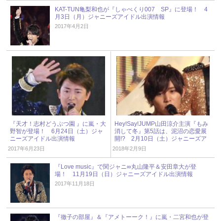
KAT-TUN亀梨和也が『しゃべくり007 SP』に登場！ 4
月3日（月）ジャニーズアイドル出演情報
2017年4月2日
『天才！志村どうぶつ園 』に嵐・大
Hey!Say!JUMP山田涼介主演『もみ
野智が登場！ 6月24日（土）ジャ
消して冬』第5話は、泥沼の恋愛展
ニーズアイドル出演情報
開!? 2月10日（土）ジャニーズア
イドル出演情報
2017年6月23日
2018年2月9日
『Love music』で関ジャニ∞丸山隆平＆安田章大が登
場！ 11月19日（日）ジャニーズアイドル出演情報
2017年11月18日
『徹子の部屋』＆『アメトーーク！』に嵐・二宮和也が登