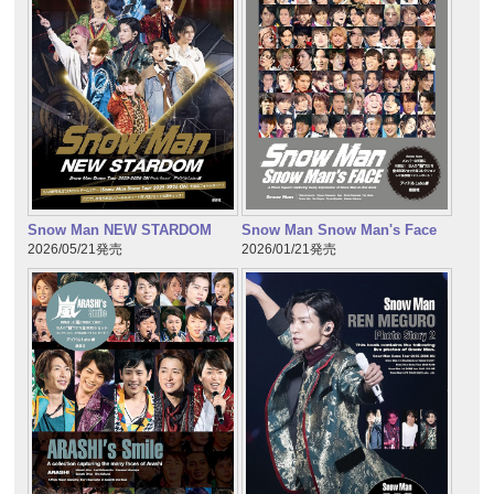
Snow Man NEW STARDOM
Snow Man Snow Man's Face
2026/05/21発売
2026/01/21発売