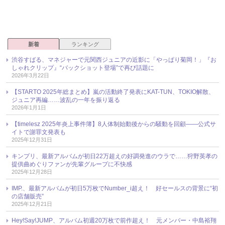
新着
ランキング
渋谷すばる、マネジャーで元関西ジュニアの近影に「やっぱり菊岡！」『お
しゃれクリップ』“バックショット登場”で再び話題に
2026年3月22日
【STARTO 2025年総まとめ】嵐の活動終了発表にKAT-TUN、TOKIO解散、
ジュニア再編……波乱の一年を振り返る
2026年1月1日
【timelesz 2025年炎上事件簿】8人体制始動後からの騒動を回顧――公式サ
イトで謝罪文発表も
2025年12月31日
キンプリ、最新アルバムが初日22万超えの好調発進のウラで……狩野英孝の
提供曲めぐりファンが先輩グループに不快感
2025年12月28日
IMP.、最新アルバムが初日5万枚でNumber_i超え！ 好セールスの背景に“初
の店舗販売”
2025年12月21日
Hey!Say!JUMP、アルバム初週20万枚で前作超え！ 元メンバー・中島裕翔