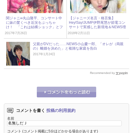
関ジャニ∞丸山隆平、コンサート中
【ジャニーズ名言・格言集】
に妹の驚くべき近況をぶっちゃ
Hey!Say!JUMP伊野尾慧が節電コン
け！ 「これは結構ショック」とフ
サートで実感した新境地＆NEWS増
ァンが悲しむワケ
田貴久を変えたものとは？
2017年7月26日
2018年2月11日
父親がDVだった……NEWS小山慶一郎、「オレが（両親
の）離婚を決めた」と複雑な家庭を告白
2017年1月24日
Recommended by
コメントを書く
投稿の利用規約
名前
コメント
(コメント掲載に5分ほどかかる場合があります)