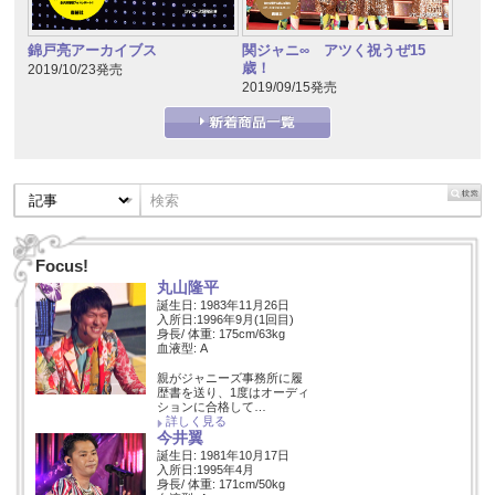
錦戸亮アーカイブス
関ジャニ∞ アツく祝うぜ15
歳！
2019/10/23発売
2019/09/15発売
Focus!
丸山隆平
誕生日: 1983年11月26日
入所日:1996年9月(1回目)
身長/ 体重: 175cm/63kg
血液型: A
親がジャニーズ事務所に履
歴書を送り、1度はオーディ
ションに合格して…
詳しく見る
今井翼
誕生日: 1981年10月17日
入所日:1995年4月
身長/ 体重: 171cm/50kg