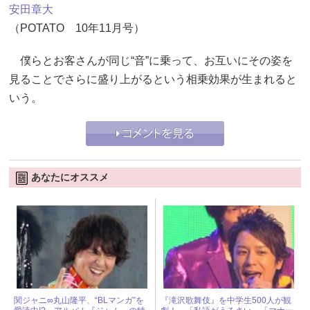
安田章大
（POTATO 10年11月号）
僕らとお客さんが同じ“音”に乗って、お互いにその姿を
見ることでさらに盛り上がるという相乗効果が生まれると
いう。
あなたにオススメ
関ジャニ∞丸山隆平、“BLマンガ”を
『滝沢歌舞伎』を中学生500人が観