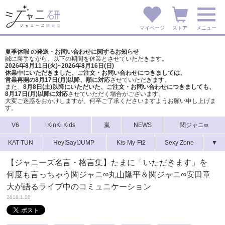
マイページ
ストア
メニュー
夏季休暇 の発送・お問い合わせに関するお知らせ
誠に勝手ながら、以下の期間を休業とさせていただきます。
2026年8月11日(火)~2026年8月16日(日)
休業中にいただきました、ご注文・お問い合わせにつきましては、
営業再開の8月17日(月)以降、順に対応
させていただきます。
また、
8月8日(土)以降にいただいた、ご注文・
お問い合わせにつきましても、
8月17日(月)以降に対応
させていただく場合がございます。
大変ご迷惑をおかけしますが、
何卒ご了承くださいますようお願い申し上げま
す。
V6
KinKi Kids
嵐
NEWS
関ジャニ∞
KAT-TUN
Hey!Say!JUMP
Kis-My-Ft2
Sexy Zone
▼
【ジャニーズ名言・格言集】たまに「いただきます」を
何度も言っちゃう関ジャニ∞丸山隆平＆関ジャニ∞安田章
大が語るライブ中のコミュニケーション
2018.1.20