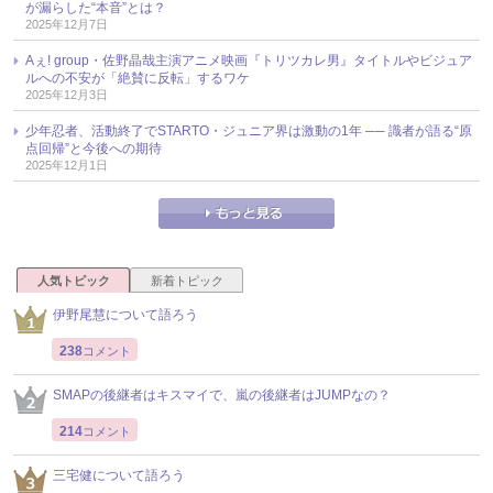
が漏らした“本音”とは？
2025年12月7日
Aぇ! group・佐野晶哉主演アニメ映画『トリツカレ男』タイトルやビジュア
ルへの不安が「絶賛に反転」するワケ
2025年12月3日
少年忍者、活動終了でSTARTO・ジュニア界は激動の1年 ── 識者が語る“原
点回帰”と今後への期待
2025年12月1日
人気トピック
新着トピック
伊野尾慧について語ろう
238
コメント
SMAPの後継者はキスマイで、嵐の後継者はJUMPなの？
214
コメント
三宅健について語ろう