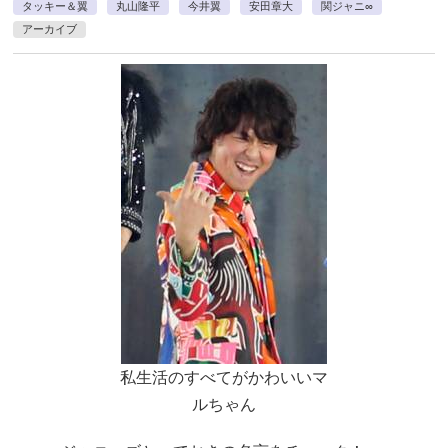
タッキー＆翼
丸山隆平
今井翼
安田章大
関ジャニ∞
アーカイブ
私生活のすべてがかわいいマ
ルちゃん