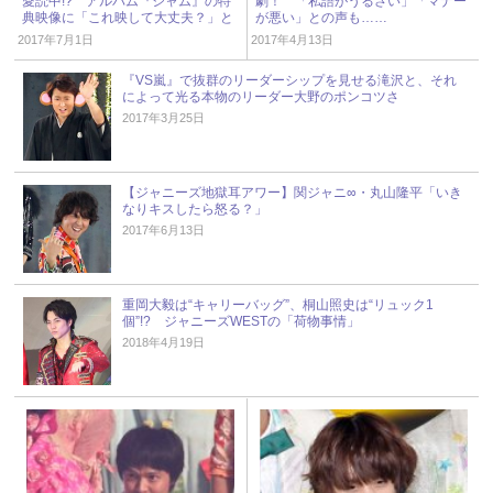
愛読中!? アルバム『ジャム』の特
劇！ 「私語がうるさい」「マナー
典映像に「これ映して大丈夫？」と
が悪い」との声も……
ファン困惑
2017年7月1日
2017年4月13日
『VS嵐』で抜群のリーダーシップを見せる滝沢と、それ
によって光る本物のリーダー大野のポンコツさ
2017年3月25日
【ジャニーズ地獄耳アワー】関ジャニ∞・丸山隆平「いき
なりキスしたら怒る？」
2017年6月13日
重岡大毅は“キャリーバッグ”、桐山照史は“リュック1
個”!? ジャニーズWESTの「荷物事情」
2018年4月19日