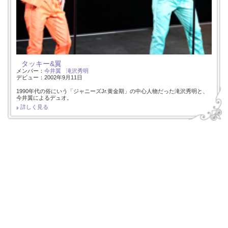
タッキー&翼
メンバー：
今井翼
滝沢秀明
デビュー：2002年9月11日
1990年代の俗にいう「ジャニーズJr.黄金期」の中心人物だった滝沢秀明と、
今井翼によるデュオ。
詳しく見る