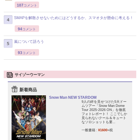
107
コメント
SMAPを解散させないためにはどうするか、スマオタが懸命に考える！
94
コメント
嵐について語ろう
93
コメント
サイゾーウーマン
新着商品
Snow Man NEW STARDOM
9人の絆を見せつけた5大ドー
ムツアー「Snow Man Dome
Tour 2025-2026 ON」を徹底
フォトレポート！ ここでしか
見られないクール＆キュート
なソロショットも要...
一般書籍 :
¥1600
+税