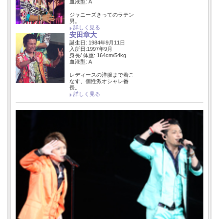
血液型: A
ジャニーズきってのラテン
男。
詳しく見る
安田章大
誕生日: 1984年9月11日
入所日:1997年9月
身長/ 体重: 164cm/54kg
血液型: A
レディースの洋服まで着こ
なす、個性派オシャレ番
長。
詳しく見る