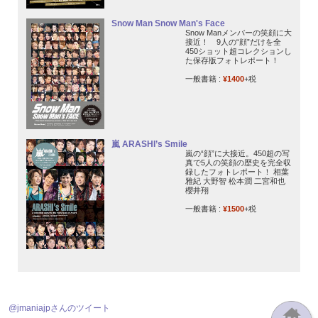
Snow Man Snow Man's Face
Snow Manメンバーの笑顔に大
接近！ 9人の“顔”だけを全
450ショット超コレクションし
た保存版フォトレポート！
一般書籍 :
¥1400
+税
嵐 ARASHI’s Smile
嵐の“顔”に大接近。450超の写
真で5人の笑顔の歴史を完全収
録したフォトレポート！ 相葉
雅紀 大野智 松本潤 二宮和也
櫻井翔
一般書籍 :
¥1500
+税
@jmaniajpさんのツイート