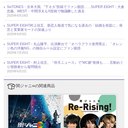
SixTONES・京本大我、“下ネタ”投稿でファン困惑……SUPER EIGHT・大倉
忠義、WEST.・中間淳太もX投稿で物議醸した過去
2025年8月19日
SUPER EIGHT村上信五、新恋人報道で気になる過去の「結婚を前提に」発
言と実業家モードの加速ぶり
2025年8月9日
SUPER EIGHT・丸山隆平、出演舞台で「オペラグラス使用禁止」「オレン
ジ色の洋服NG」の独自ルール設定にファン困惑
2025年7月25日
SUPER EIGHT・村上信五、『仰天ニュース』で“MC癖”発揮も……言動めぐ
り視聴者から疑問噴出
2025年6月2日
関ジャニ∞の関連商品